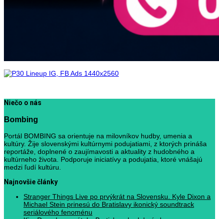
Niečo o nás
Bombing
Portál BOMBING sa orientuje na milovníkov hudby, umenia a
kultúry. Žije slovenskými kultúrnymi podujatiami, z ktorých prináša
reportáže, doplnené o zaujímavosti a aktuality z hudobného a
kultúrneho života. Podporuje iniciatívy a podujatia, ktoré vnášajú
medzi ľudí kultúru.
Najnovšie články
Stranger Things Live po prvýkrát na Slovensku. Kyle Dixon a
Michael Stein prinesú do Bratislavy ikonický soundtrack
seriálového fenoménu