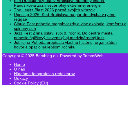
Kim Dracula rozpútal v Bratislave hudobný chaos.
Fanúšikovia zažili večer plný extrémnej energie
The Legits Blast 2026 pozná svojich víťazov
Uprising 2026: Keď Bratislava na pár dní dýcha v rytme
reggae
Cibula Fest prinesie megahviezdy a viac ekológie, komfortu aj
splnený sen
Jazz Fest Žilina oslávi svoj 8. ročník. Do centra mesta
prinesie špičkový slovenský aj medzinárodný jazz
Jubilejná Pohoda prepísala vlastnú históriu, organizátori
hovoria opäť o najlepšom ročníku
Copyright © 2025 Bombing.eu. Powered by TomasWeb.
Home
O nás
Hľadáme fotografov a redaktorov
Odkazy
Cookie Policy (EU)