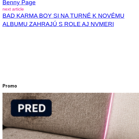
Benny Page
next article
BAD KARMA BOY SI NA TURNÉ K NOVÉMU
ALBUMU ZAHRAJÚ S ROLE AJ NVMERI
Promo