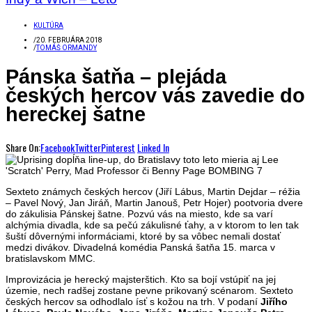
KULTÚRA
/
20. FEBRUÁRA 2018
/
TOMÁŠ ORMANDY
Pánska šatňa – plejáda
českých hercov vás zavedie do
hereckej šatne
Share On:
Facebook
Twitter
Pinterest
Linked In
Sexteto známych českých hercov (Jiří Lábus, Martin Dejdar – réžia
– Pavel Nový, Jan Jiráň, Martin Janouš, Petr Hojer) pootvoria dvere
do zákulisia Pánskej šatne. Pozvú vás na miesto, kde sa varí
alchýmia divadla, kde sa pečú zákulisné ťahy, a v ktorom to len tak
šuští dôvernými informáciami, ktoré by sa vôbec nemali dostať
medzi divákov. Divadelná komédia Panská šatňa 15. marca v
bratislavskom MMC.
Improvizácia je herecký majsterštich. Kto sa bojí vstúpiť na jej
územie, nech radšej zostane pevne prikovaný scénarom. Sexteto
českých hercov sa odhodlalo ísť s kožou na trh. V podaní
Jiřího