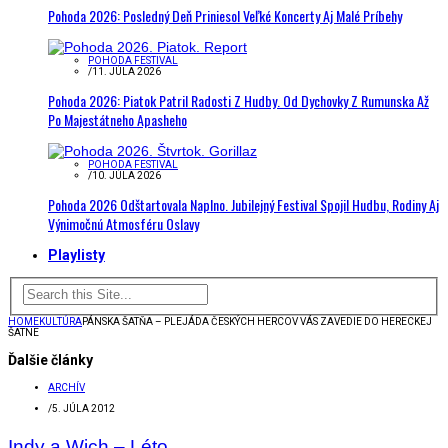
Pohoda 2026: Posledný Deň Priniesol Veľké Koncerty Aj Malé Príbehy
POHODA FESTIVAL
/
11. JÚLA 2026
Pohoda 2026: Piatok Patril Radosti Z Hudby. Od Dychovky Z Rumunska Až
Po Majestátneho Apasheho
POHODA FESTIVAL
/
10. JÚLA 2026
Pohoda 2026 Odštartovala Naplno. Jubilejný Festival Spojil Hudbu, Rodiny Aj
Výnimočnú Atmosféru Oslavy
Playlisty
HOME
KULTÚRA
PÁNSKA ŠATŇA – PLEJÁDA ČESKÝCH HERCOV VÁS ZAVEDIE DO HERECKEJ
ŠATNE
Ďalšie články
ARCHÍV
/
5. JÚLA 2012
Indy a Wich – Léto