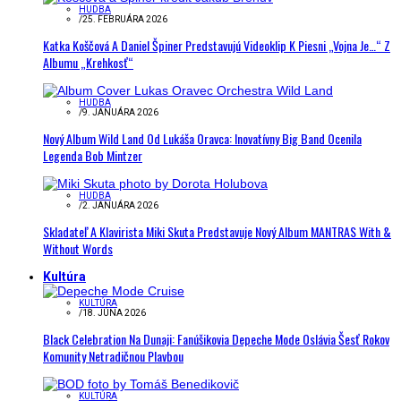
HUDBA
/
25. FEBRUÁRA 2026
Katka Koščová A Daniel Špiner Predstavujú Videoklip K Piesni „Vojna Je…“ Z
Albumu „Krehkosť“
HUDBA
/
9. JANUÁRA 2026
Nový Album Wild Land Od Lukáša Oravca: Inovatívny Big Band Ocenila
Legenda Bob Mintzer
HUDBA
/
2. JANUÁRA 2026
Skladateľ A Klavirista Miki Skuta Predstavuje Nový Album MANTRAS With &
Without Words
Kultúra
KULTÚRA
/
18. JÚNA 2026
Black Celebration Na Dunaji: Fanúšikovia Depeche Mode Oslávia Šesť Rokov
Komunity Netradičnou Plavbou
KULTÚRA