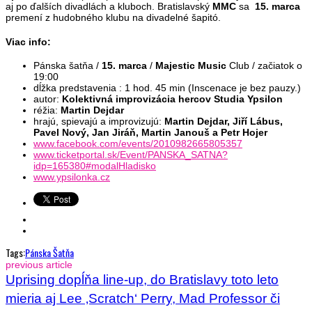
aj po ďalších divadlách a kluboch. Bratislavský
MMC
sa
15. marca
premení z hudobného klubu na divadelné šapitó.
Viac info:
Pánska šatňa /
15. marca
/
Majestic Music
Club / začiatok o
19:00
dĺžka predstavenia : 1 hod. 45 min (Inscenace je bez pauzy.)
autor:
Kolektivná improvizácia hercov Studia Ypsilon
réžia:
Martin Dejdar
hrajú, spievajú a improvizujú:
Martin Dejdar, Jiří Lábus,
Pavel Nový, Jan Jiráň, Martin Janouš a Petr Hojer
www.facebook.com/events/2010982665805357
www.ticketportal.sk/Event/PANSKA_SATNA?
idp=165380#modalHladisko
www.ypsilonka.cz
Tags:
Pánska Šatňa
previous article
Uprising dopĺňa line-up, do Bratislavy toto leto
mieria aj Lee ‚Scratch‘ Perry, Mad Professor či