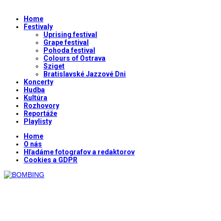
Home
Festivaly
Uprising festival
Grape festival
Pohoda festival
Colours of Ostrava
Sziget
Bratislavské Jazzové Dni
Koncerty
Hudba
Kultúra
Rozhovory
Reportáže
Playlisty
Home
O nás
Hľadáme fotografov a redaktorov
Cookies a GDPR