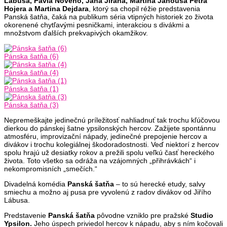
Lábusa, Pavla Nového, Jana Jiráňa, Martina Janouša Petra
Hojera a Martina Dejdara
, ktorý sa chopil réžie predstavenia
Panská šatňa, čaká na publikum séria vtipných historiek zo života
okorenené chytľavými pesničkami, interakciou s divákmi a
množstvom ďalších prekvapivých okamžikov.
Pánska šatňa (6)
Pánska šatňa (4)
Pánska šatňa (1)
Pánska šatňa (3)
Nepremeškajte jedinečnú príležitosť nahliadnuť tak trochu kľúčovou
dierkou do pánskej šatne ypsilonských hercov. Zažijete spontánnu
atmosféru, improvizační nápady, jedinečné prepojenie hercov a
divákov i trochu kolegiálnej škodoradostnosti. Veď niektorí z hercov
spolu hrajú už desiatky rokov a prežili spolu veľkú časť hereckého
života. Toto všetko sa odráža na vzájomných „přihrávkách“ i
nekompromisních „smečích.“
Divadelná komédia
Panská šatňa
– to sú herecké etudy, salvy
smiechu a možno aj pusa pre vyvolenú z radov divákov od Jiřího
Lábusa.
Predstavenie
Panská šatňa
pôvodne vzniklo pre pražské
Studio
Ypsilon.
Jeho úspech priviedol hercov k nápadu, aby s ním kočovali