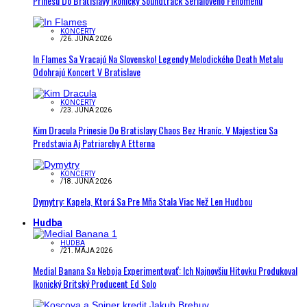
Prinesú Do Bratislavy Ikonický Soundtrack Seriálového Fenoménu
KONCERTY
/
26. JÚNA 2026
In Flames Sa Vracajú Na Slovensko! Legendy Melodického Death Metalu
Odohrajú Koncert V Bratislave
KONCERTY
/
23. JÚNA 2026
Kim Dracula Prinesie Do Bratislavy Chaos Bez Hraníc. V Majesticu Sa
Predstavia Aj Patriarchy A Etterna
KONCERTY
/
18. JÚNA 2026
Dymytry: Kapela, Ktorá Sa Pre Mňa Stala Viac Než Len Hudbou
Hudba
HUDBA
/
21. MÁJA 2026
Medial Banana Sa Neboja Experimentovať: Ich Najnovšiu Hitovku Produkoval
Ikonický Britský Producent Ed Solo