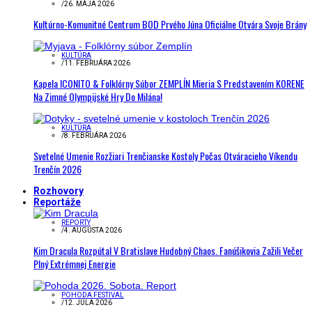
/
26. MÁJA 2026
Kultúrno-Komunitné Centrum BOD Prvého Júna Oficiálne Otvára Svoje Brány
KULTÚRA
/
11. FEBRUÁRA 2026
Kapela ICONITO & Folklórny Súbor ZEMPLÍN Mieria S Predstavením KORENE
Na Zimné Olympijské Hry Do Milána!
KULTÚRA
/
8. FEBRUÁRA 2026
Svetelné Umenie Rozžiari Trenčianske Kostoly Počas Otváracieho Víkendu
Trenčín 2026
Rozhovory
Reportáže
REPORTY
/
4. AUGUSTA 2026
Kim Dracula Rozpútal V Bratislave Hudobný Chaos. Fanúšikovia Zažili Večer
Plný Extrémnej Energie
POHODA FESTIVAL
/
12. JÚLA 2026