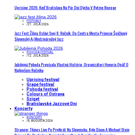
Uprising 2026: Keď Bratislava Na Pár Dní Dýcha V Rytme Reggae
FESTIVALY
/
21. JÚLA 2026
Jazz Fest Žilina Oslávi Svoj 8. Ročník. Do Centra Mesta Prinesie Špičkový
Slovenský Aj Medzinárodný Jazz
POHODA FESTIVAL
/
12. JÚLA 2026
Jubilejná Pohoda Prepísala Vlastnú Históriu, Organizátori Hovoria Opäť O
Najlepšom Ročníku
Uprising festival
Grape festival
Pohoda festival
Colours of Ostrava
Sziget
Bratislavské Jazzové Dni
Koncerty
KONCERTY
/
6. AUGUSTA 2026
Stranger Things Live Po Prvýkrát Na Slovensku. Kyle Dixon A Michael Stein