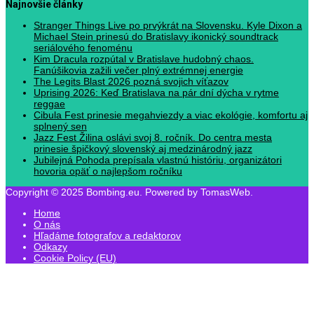
Najnovšie články
Stranger Things Live po prvýkrát na Slovensku. Kyle Dixon a
Michael Stein prinesú do Bratislavy ikonický soundtrack
seriálového fenoménu
Kim Dracula rozpútal v Bratislave hudobný chaos.
Fanúšikovia zažili večer plný extrémnej energie
The Legits Blast 2026 pozná svojich víťazov
Uprising 2026: Keď Bratislava na pár dní dýcha v rytme
reggae
Cibula Fest prinesie megahviezdy a viac ekológie, komfortu aj
splnený sen
Jazz Fest Žilina oslávi svoj 8. ročník. Do centra mesta
prinesie špičkový slovenský aj medzinárodný jazz
Jubilejná Pohoda prepísala vlastnú históriu, organizátori
hovoria opäť o najlepšom ročníku
Copyright © 2025 Bombing.eu. Powered by TomasWeb.
Home
O nás
Hľadáme fotografov a redaktorov
Odkazy
Cookie Policy (EU)