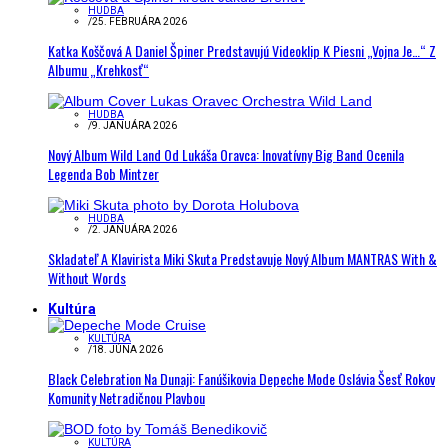
HUDBA
/
25. FEBRUÁRA 2026
Katka Koščová A Daniel Špiner Predstavujú Videoklip K Piesni „Vojna Je…“ Z
Albumu „Krehkosť“
HUDBA
/
9. JANUÁRA 2026
Nový Album Wild Land Od Lukáša Oravca: Inovatívny Big Band Ocenila
Legenda Bob Mintzer
HUDBA
/
2. JANUÁRA 2026
Skladateľ A Klavirista Miki Skuta Predstavuje Nový Album MANTRAS With &
Without Words
Kultúra
KULTÚRA
/
18. JÚNA 2026
Black Celebration Na Dunaji: Fanúšikovia Depeche Mode Oslávia Šesť Rokov
Komunity Netradičnou Plavbou
KULTÚRA