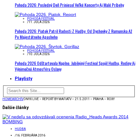
Pohoda 2026: Posledný Deň Priniesol Veľké Koncerty Aj Malé Príbehy
POHODA FESTIVAL
/
11. JÚLA 2026
Pohoda 2026: Piatok Patril Radosti Z Hudby. Od Dychovky Z Rumunska Až
Po Majestátneho Apasheho
POHODA FESTIVAL
/
10. JÚLA 2026
Pohoda 2026 Odštartovala Naplno. Jubilejný Festival Spojil Hudbu, Rodiny Aj
Výnimočnú Atmosféru Oslavy
Playlisty
HOME
ARCHÍV
ONYX LIVE – REPORT BY MAFIATV – 21.5.2011 – PRAHA – ROXY
Ďalšie články
HUDBA
/
16. FEBRUÁRA 2016