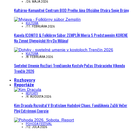
/
26. MÁJA 2026
Kultúrno-Komunitné Centrum BOD Prvého Júna Oficiálne Otvára Svoje Brány
KULTÚRA
/
11. FEBRUÁRA 2026
Kapela ICONITO & Folklórny Súbor ZEMPLÍN Mieria S Predstavením KORENE
Na Zimné Olympijské Hry Do Milána!
KULTÚRA
/
8. FEBRUÁRA 2026
Svetelné Umenie Rozžiari Trenčianske Kostoly Počas Otváracieho Víkendu
Trenčín 2026
Rozhovory
Reportáže
REPORTY
/
4. AUGUSTA 2026
Kim Dracula Rozpútal V Bratislave Hudobný Chaos. Fanúšikovia Zažili Večer
Plný Extrémnej Energie
POHODA FESTIVAL
/
12. JÚLA 2026