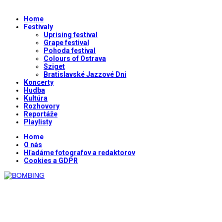
Home
Festivaly
Uprising festival
Grape festival
Pohoda festival
Colours of Ostrava
Sziget
Bratislavské Jazzové Dni
Koncerty
Hudba
Kultúra
Rozhovory
Reportáže
Playlisty
Home
O nás
Hľadáme fotografov a redaktorov
Cookies a GDPR