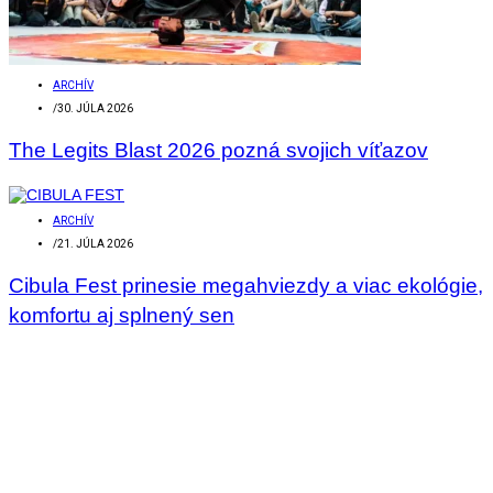
ARCHÍV
/
30. JÚLA 2026
The Legits Blast 2026 pozná svojich víťazov
ARCHÍV
/
21. JÚLA 2026
Cibula Fest prinesie megahviezdy a viac ekológie,
komfortu aj splnený sen