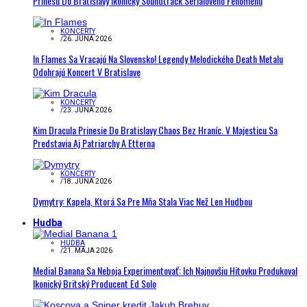
Prinesú Do Bratislavy Ikonický Soundtrack Seriálového Fenoménu
KONCERTY
/
26. JÚNA 2026
In Flames Sa Vracajú Na Slovensko! Legendy Melodického Death Metalu
Odohrajú Koncert V Bratislave
KONCERTY
/
23. JÚNA 2026
Kim Dracula Prinesie Do Bratislavy Chaos Bez Hraníc. V Majesticu Sa
Predstavia Aj Patriarchy A Etterna
KONCERTY
/
18. JÚNA 2026
Dymytry: Kapela, Ktorá Sa Pre Mňa Stala Viac Než Len Hudbou
Hudba
HUDBA
/
21. MÁJA 2026
Medial Banana Sa Neboja Experimentovať: Ich Najnovšiu Hitovku Produkoval
Ikonický Britský Producent Ed Solo