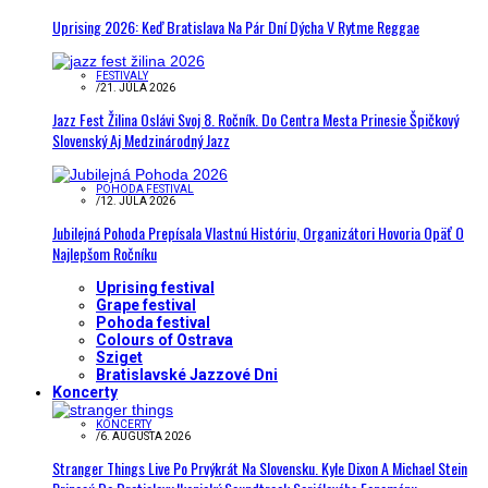
Uprising 2026: Keď Bratislava Na Pár Dní Dýcha V Rytme Reggae
FESTIVALY
/
21. JÚLA 2026
Jazz Fest Žilina Oslávi Svoj 8. Ročník. Do Centra Mesta Prinesie Špičkový
Slovenský Aj Medzinárodný Jazz
POHODA FESTIVAL
/
12. JÚLA 2026
Jubilejná Pohoda Prepísala Vlastnú Históriu, Organizátori Hovoria Opäť O
Najlepšom Ročníku
Uprising festival
Grape festival
Pohoda festival
Colours of Ostrava
Sziget
Bratislavské Jazzové Dni
Koncerty
KONCERTY
/
6. AUGUSTA 2026
Stranger Things Live Po Prvýkrát Na Slovensku. Kyle Dixon A Michael Stein