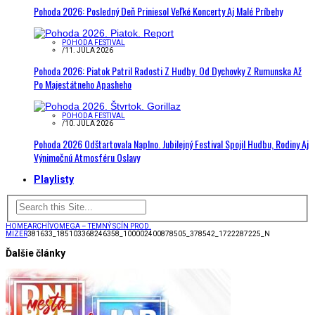
Pohoda 2026: Posledný Deň Priniesol Veľké Koncerty Aj Malé Príbehy
POHODA FESTIVAL
/
11. JÚLA 2026
Pohoda 2026: Piatok Patril Radosti Z Hudby. Od Dychovky Z Rumunska Až
Po Majestátneho Apasheho
POHODA FESTIVAL
/
10. JÚLA 2026
Pohoda 2026 Odštartovala Naplno. Jubilejný Festival Spojil Hudbu, Rodiny Aj
Výnimočnú Atmosféru Oslavy
Playlisty
HOME
ARCHÍV
OMEGA – TEMNÝ SCÍN PROD.
MIZER
381633_185103368246358_100002400878505_378542_1722287225_N
Ďalšie články