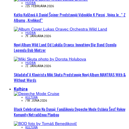
HUDBA
/
25. FEBRUÁRA 2026
Katka Koščová A Daniel Špiner Predstavujú Videoklip K Piesni „Vojna Je…“ Z
Albumu „Krehkosť“
HUDBA
/
9. JANUÁRA 2026
Nový Album Wild Land Od Lukáša Oravca: Inovatívny Big Band Ocenila
Legenda Bob Mintzer
HUDBA
/
2. JANUÁRA 2026
Skladateľ A Klavirista Miki Skuta Predstavuje Nový Album MANTRAS With &
Without Words
Kultúra
KULTÚRA
/
18. JÚNA 2026
Black Celebration Na Dunaji: Fanúšikovia Depeche Mode Oslávia Šesť Rokov
Komunity Netradičnou Plavbou
KULTÚRA