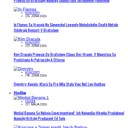
Prinesú Do Bratislavy Ikonický Soundtrack Seriálového Fenoménu
KONCERTY
/
26. JÚNA 2026
In Flames Sa Vracajú Na Slovensko! Legendy Melodického Death Metalu
Odohrajú Koncert V Bratislave
KONCERTY
/
23. JÚNA 2026
Kim Dracula Prinesie Do Bratislavy Chaos Bez Hraníc. V Majesticu Sa
Predstavia Aj Patriarchy A Etterna
KONCERTY
/
18. JÚNA 2026
Dymytry: Kapela, Ktorá Sa Pre Mňa Stala Viac Než Len Hudbou
Hudba
HUDBA
/
21. MÁJA 2026
Medial Banana Sa Neboja Experimentovať: Ich Najnovšiu Hitovku Produkoval
Ikonický Britský Producent Ed Solo