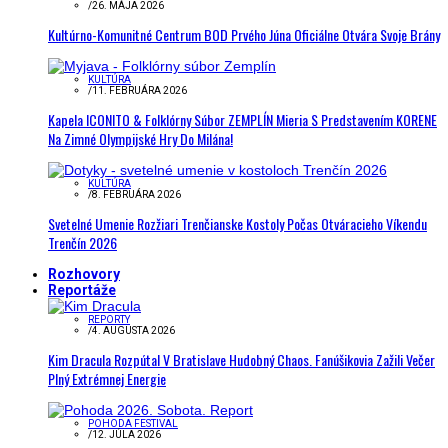
/
26. MÁJA 2026
Kultúrno-Komunitné Centrum BOD Prvého Júna Oficiálne Otvára Svoje Brány
KULTÚRA
/
11. FEBRUÁRA 2026
Kapela ICONITO & Folklórny Súbor ZEMPLÍN Mieria S Predstavením KORENE
Na Zimné Olympijské Hry Do Milána!
KULTÚRA
/
8. FEBRUÁRA 2026
Svetelné Umenie Rozžiari Trenčianske Kostoly Počas Otváracieho Víkendu
Trenčín 2026
Rozhovory
Reportáže
REPORTY
/
4. AUGUSTA 2026
Kim Dracula Rozpútal V Bratislave Hudobný Chaos. Fanúšikovia Zažili Večer
Plný Extrémnej Energie
POHODA FESTIVAL
/
12. JÚLA 2026