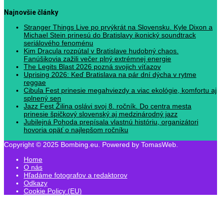
Najnovšie články
Stranger Things Live po prvýkrát na Slovensku. Kyle Dixon a
Michael Stein prinesú do Bratislavy ikonický soundtrack
seriálového fenoménu
Kim Dracula rozpútal v Bratislave hudobný chaos.
Fanúšikovia zažili večer plný extrémnej energie
The Legits Blast 2026 pozná svojich víťazov
Uprising 2026: Keď Bratislava na pár dní dýcha v rytme
reggae
Cibula Fest prinesie megahviezdy a viac ekológie, komfortu aj
splnený sen
Jazz Fest Žilina oslávi svoj 8. ročník. Do centra mesta
prinesie špičkový slovenský aj medzinárodný jazz
Jubilejná Pohoda prepísala vlastnú históriu, organizátori
hovoria opäť o najlepšom ročníku
Copyright © 2025 Bombing.eu. Powered by TomasWeb.
Home
O nás
Hľadáme fotografov a redaktorov
Odkazy
Cookie Policy (EU)