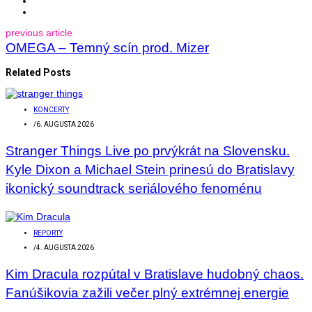
previous article
OMEGA – Temný scín prod. Mizer
Related Posts
KONCERTY
/
6. AUGUSTA 2026
Stranger Things Live po prvýkrát na Slovensku.
Kyle Dixon a Michael Stein prinesú do Bratislavy
ikonický soundtrack seriálového fenoménu
REPORTY
/
4. AUGUSTA 2026
Kim Dracula rozpútal v Bratislave hudobný chaos.
Fanúšikovia zažili večer plný extrémnej energie