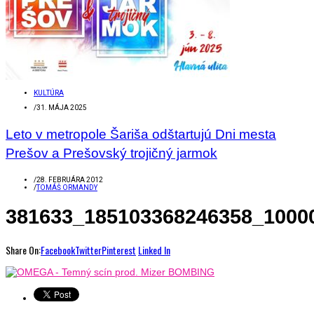
KULTÚRA
/
31. MÁJA 2025
Leto v metropole Šariša odštartujú Dni mesta
Prešov a Prešovský trojičný jarmok
/
28. FEBRUÁRA 2012
/
TOMÁŠ ORMANDY
381633_185103368246358_1000
Share On:
Facebook
Twitter
Pinterest
Linked In