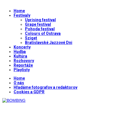
Home
Festivaly
Uprising festival
Grape festival
Pohoda festival
Colours of Ostrava
Sziget
Bratislavské Jazzové Dni
Koncerty
Hudba
Kultúra
Rozhovory
Reportáže
Playlisty
Home
O nás
Hľadáme fotografov a redaktorov
Cookies a GDPR