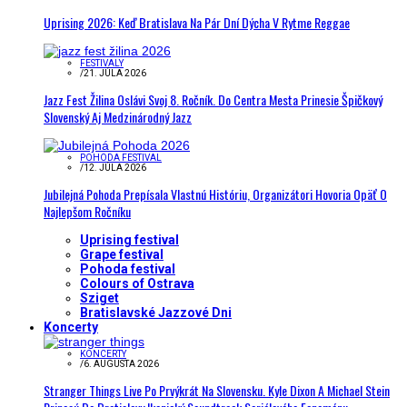
Uprising 2026: Keď Bratislava Na Pár Dní Dýcha V Rytme Reggae
FESTIVALY
/
21. JÚLA 2026
Jazz Fest Žilina Oslávi Svoj 8. Ročník. Do Centra Mesta Prinesie Špičkový
Slovenský Aj Medzinárodný Jazz
POHODA FESTIVAL
/
12. JÚLA 2026
Jubilejná Pohoda Prepísala Vlastnú Históriu, Organizátori Hovoria Opäť O
Najlepšom Ročníku
Uprising festival
Grape festival
Pohoda festival
Colours of Ostrava
Sziget
Bratislavské Jazzové Dni
Koncerty
KONCERTY
/
6. AUGUSTA 2026
Stranger Things Live Po Prvýkrát Na Slovensku. Kyle Dixon A Michael Stein