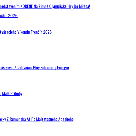
Predstavením KORENE Na Zimné Olympijské Hry Do Milána!
Otváracieho Víkendu Trenčín 2026
šikovia Zažili Večer Plný Extrémnej Energie
j Malé Príbehy
hovky Z Rumunska Až Po Majestátneho Apasheho