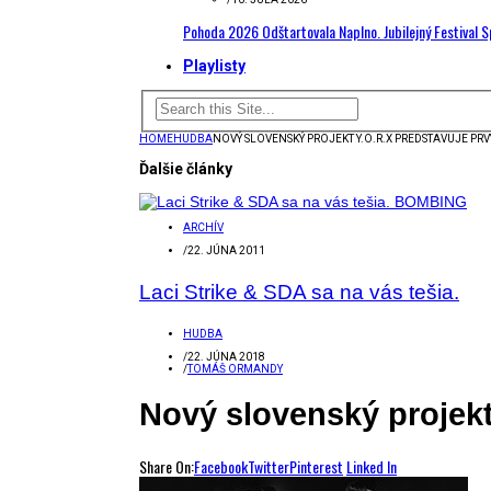
Pohoda 2026 Odštartovala Naplno. Jubilejný Festival 
Playlisty
HOME
HUDBA
NOVÝ SLOVENSKÝ PROJEKT Y.O.R.X PREDSTAVUJE PR
Ďalšie články
ARCHÍV
/
22. JÚNA 2011
Laci Strike & SDA sa na vás tešia.
HUDBA
/
22. JÚNA 2018
/
TOMÁŠ ORMANDY
Nový slovenský projekt
Share On:
Facebook
Twitter
Pinterest
Linked In