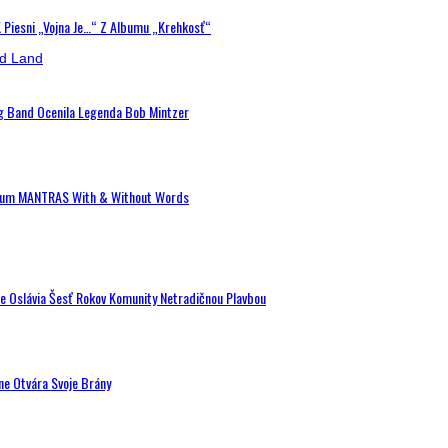
K Piesni „Vojna Je…“ Z Albumu „Krehkosť“
ig Band Ocenila Legenda Bob Mintzer
 Album MANTRAS With & Without Words
de Oslávia Šesť Rokov Komunity Netradičnou Plavbou
ne Otvára Svoje Brány