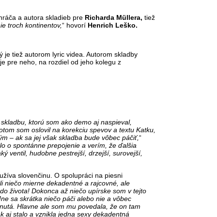
hráča a autora skladieb pre
Richarda Müllera,
tiež
ie troch kontinentov,
“ hovorí
Henrich Leško.
ý je tiež autorom lyric videa. Autorom skladby
je pre neho, na rozdiel od jeho kolegu z
skladbu, ktorú som ako demo aj naspieval,
potom som oslovil na korekciu spevov a textu Katku,
tým – ak sa jej však skladba bude vôbec páčiť,
“
šlo o spontánne prepojenie a verím, že ďalšia
ý ventil, hudobne pestrejší, drzejší, surovejší,
žíva slovenčinu. O spolupráci na piesni
i niečo mierne dekadentné a rajcovné, ale
o života! Dokonca až niečo upírske som v tejto
Mne sa skrátka niečo páči alebo nie a vôbec
knutá. Hlavne ale som mu povedala, že on tam
ak aj stalo a vznikla jedna sexy dekadentná