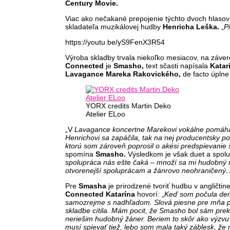
Century Movie.
Viac ako nečakané prepojenie týchto dvoch hlasov
skladateľa muzikálovej hudby
Henricha Leška.
„
P
https://youtu.be/yS9FenX3R54
Výroba skladby trvala niekoľko mesiacov, na záver
Connected
je
Smasho,
text sčasti napísala
Katar
Lavagance Mareka Rakovického,
de facto úplne
YORX credits Martin Deko
Atelier ELoo
„V
Lavagance koncertne Marekovi vokálne pomáham 
Henrichovi sa zapáčila, tak na nej producentsky po
ktorú som zároveň poprosil o akési predspievanie s
spomína
Smasho.
Výsledkom je však duet a spolup
spolupráca nás ešte čaká – množí sa mi hudobný m
otvorenejší spoluprácam a žánrovo neohraničený
Pre
Smasha
je prirodzené tvoriť hudbu v angličtin
Connected Katarína
hovorí: „
Keď som počula demo
samozrejme s nadhľadom. Slová piesne pre mňa pre
skladbe cítila. Mám pocit, že Smasho bol sám prekv
neriešim hudobný žáner. Beriem to skôr ako výzvu
musí spievať tiež, lebo som mala taký záblesk, že 