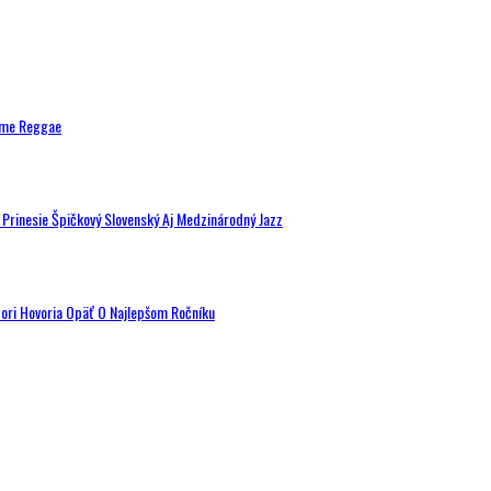
ytme Reggae
a Prinesie Špičkový Slovenský Aj Medzinárodný Jazz
tori Hovoria Opäť O Najlepšom Ročníku