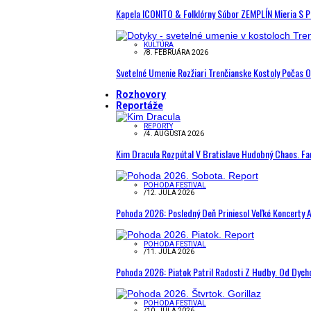
Kapela ICONITO & Folklórny Súbor ZEMPLÍN Mieria S 
KULTÚRA
/
8. FEBRUÁRA 2026
Svetelné Umenie Rozžiari Trenčianske Kostoly Počas 
Rozhovory
Reportáže
REPORTY
/
4. AUGUSTA 2026
Kim Dracula Rozpútal V Bratislave Hudobný Chaos. Fanú
POHODA FESTIVAL
/
12. JÚLA 2026
Pohoda 2026: Posledný Deň Priniesol Veľké Koncerty A
POHODA FESTIVAL
/
11. JÚLA 2026
Pohoda 2026: Piatok Patril Radosti Z Hudby. Od Dyc
POHODA FESTIVAL
/
10. JÚLA 2026