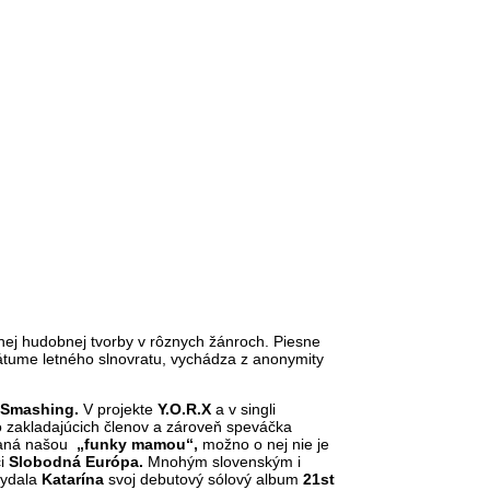
nej hudobnej tvorby v rôznych žánroch. Piesne
dátume letného slnovratu, vychádza z anonymity
 Smashing.
V projekte
Y.O.R.X
a v singli
 zakladajúcich členov a zároveň speváčka
ývaná našou
„funky mamou“,
možno o nej nie je
i
Slobodná Európa.
Mnohým slovenským i
vydala
Katarína
svoj debutový sólový album
21st