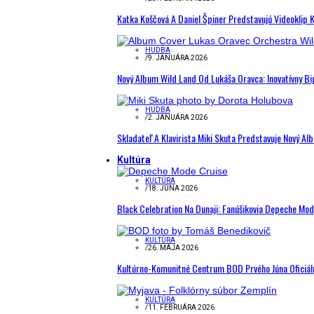
Katka Koščová A Daniel Špiner Predstavujú Videoklip 
HUDBA
/
9. JANUÁRA 2026
Nový Album Wild Land Od Lukáša Oravca: Inovatívny B
HUDBA
/
2. JANUÁRA 2026
Skladateľ A Klavirista Miki Skuta Predstavuje Nový
Kultúra
KULTÚRA
/
18. JÚNA 2026
Black Celebration Na Dunaji: Fanúšikovia Depeche Mo
KULTÚRA
/
26. MÁJA 2026
Kultúrno-Komunitné Centrum BOD Prvého Júna Oficiál
KULTÚRA
/
11. FEBRUÁRA 2026