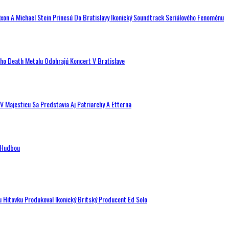
ixon A Michael Stein Prinesú Do Bratislavy Ikonický Soundtrack Seriálového Fenoménu
ého Death Metalu Odohrajú Koncert V Bratislave
V Majesticu Sa Predstavia Aj Patriarchy A Etterna
n Hudbou
u Hitovku Produkoval Ikonický Britský Producent Ed Solo