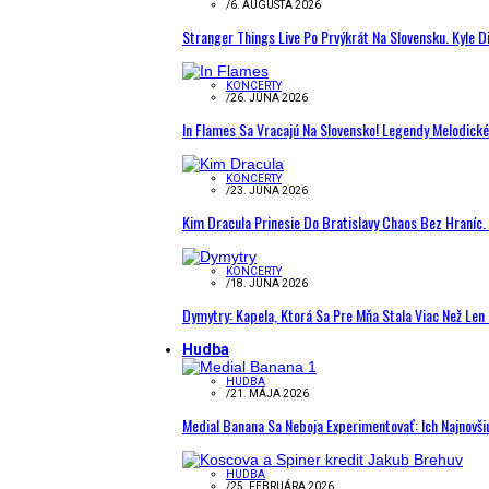
/
6. AUGUSTA 2026
Stranger Things Live Po Prvýkrát Na Slovensku. Kyle D
KONCERTY
/
26. JÚNA 2026
In Flames Sa Vracajú Na Slovensko! Legendy Melodick
KONCERTY
/
23. JÚNA 2026
Kim Dracula Prinesie Do Bratislavy Chaos Bez Hraníc. 
KONCERTY
/
18. JÚNA 2026
Dymytry: Kapela, Ktorá Sa Pre Mňa Stala Viac Než Le
Hudba
HUDBA
/
21. MÁJA 2026
Medial Banana Sa Neboja Experimentovať: Ich Najnovši
HUDBA
/
25. FEBRUÁRA 2026