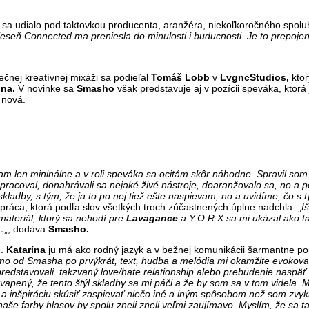
 sa udialo pod taktovkou producenta, aranžéra, niekoľkoročného spolu
ieseň Connected ma preniesla do minulosti i buducnosti. Je to prepojen
ečnej kreatívnej mixáži sa podieľal
Tomáš Lobb
v
LvgncStudios,
ktor
ina.
V novinke sa
Smasho
však predstavuje aj v pozícii speváka, ktorá 
 nová.
len mininálne a v roli speváka sa ocitám skôr náhodne. Spravil som 
pracoval, donahrávali sa nejaké živé nástroje, doaranžovalo sa, no a 
kladby, s tým, že ja to po nej tiež ešte naspievam, no a uvidíme, čo s 
ráca, ktorá podľa slov všetkých troch zúčastnených úplne nadchla. „
I
ateriál, ktorý sa nehodí pre
Lavagance
a Y.O.R.X sa mi ukázal ako tak
…
„, dodáva
Smasho.
e.
Katarína
ju má ako rodný jazyk a v bežnej komunikácii šarmantne pou
 od Smasha po prvýkrát, text, hudba a melódia mi okamžite evokoval
dstavovali takzvaný love/hate relationship alebo prebudenie naspäť d
apený, že tento štýl skladby sa mi páči a že by som sa v tom videla. 
 a inšpiráciu skúsiť zaspievať niečo iné a iným spôsobom než som zvy
naše farby hlasov by spolu zneli zneli veľmi zaujímavo. Myslím, že sa t