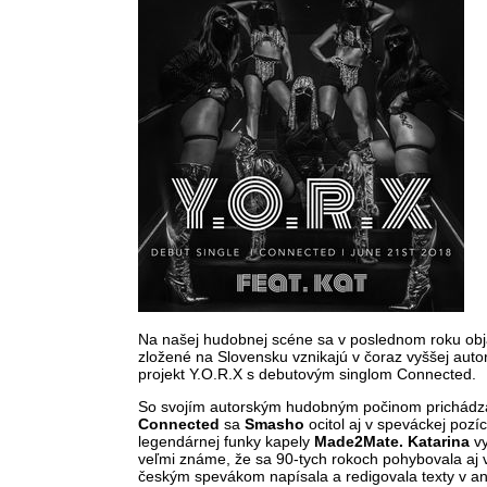
Na našej hudobnej scéne sa v poslednom roku obja
zložené na Slovensku vznikajú v čoraz vyššej auto
projekt Y.O.R.X s debutovým singlom Connected.
So svojím autorským hudobným počinom prichádza
Connected
sa
Smasho
ocitol aj v speváckej poz
legendárnej funky kapely
Made2Mate. Katarina
vy
veľmi známe, že sa 90-tych rokoch pohybovala aj 
českým spevákom napísala a redigovala texty v angl