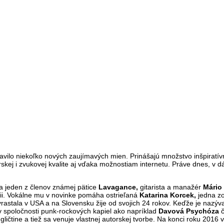
vilo niekoľko nových zaujímavých mien. Prinášajú množstvo inšpiratív
rskej i zvukovej kvalite aj vďaka možnostiam internetu. Práve dnes, v 
 jeden z členov známej pätice
Lavagance,
gitarista a manažér
Mário
ícii. Vokálne mu v novinke pomáha ostrieľaná
Katarina Korcek,
jedna zo
rastala v USA a na Slovensku žije od svojich 24 rokov. Keďže je naz
v spoločnosti punk-rockových kapiel ako napríklad
Davová Psychóza
č
ičtine a tiež sa venuje vlastnej autorskej tvorbe. Na konci roku 2016 