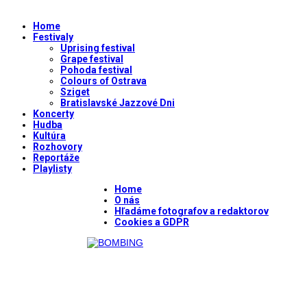
Home
Festivaly
Uprising festival
Grape festival
Pohoda festival
Colours of Ostrava
Sziget
Bratislavské Jazzové Dni
Koncerty
Hudba
Kultúra
Rozhovory
Reportáže
Playlisty
Home
O nás
Hľadáme fotografov a redaktorov
Cookies a GDPR