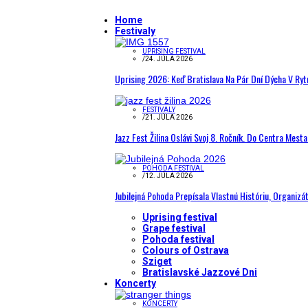
Home
Festivaly
UPRISING FESTIVAL
/
24. JÚLA 2026
Uprising 2026: Keď Bratislava Na Pár Dní Dýcha V R
FESTIVALY
/
21. JÚLA 2026
Jazz Fest Žilina Oslávi Svoj 8. Ročník. Do Centra Mest
POHODA FESTIVAL
/
12. JÚLA 2026
Jubilejná Pohoda Prepísala Vlastnú Históriu, Organizá
Uprising festival
Grape festival
Pohoda festival
Colours of Ostrava
Sziget
Bratislavské Jazzové Dni
Koncerty
KONCERTY