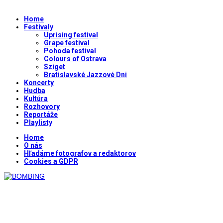
Home
Festivaly
Uprising festival
Grape festival
Pohoda festival
Colours of Ostrava
Sziget
Bratislavské Jazzové Dni
Koncerty
Hudba
Kultúra
Rozhovory
Reportáže
Playlisty
Home
O nás
Hľadáme fotografov a redaktorov
Cookies a GDPR