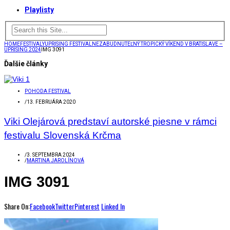
Playlisty
HOME
FESTIVALY
UPRISING FESTIVAL
NEZABUDNUTEĽNÝ TROPICKÝ VÍKEND V BRATISLAVE –
UPRISING 2024
IMG 3091
Ďalšie články
POHODA FESTIVAL
/
13. FEBRUÁRA 2020
Viki Olejárová predstaví autorské piesne v rámci
festivalu Slovenská Krčma
/
3. SEPTEMBRA 2024
/
MARTINA JAROLÍNOVÁ
IMG 3091
Share On:
Facebook
Twitter
Pinterest
Linked In