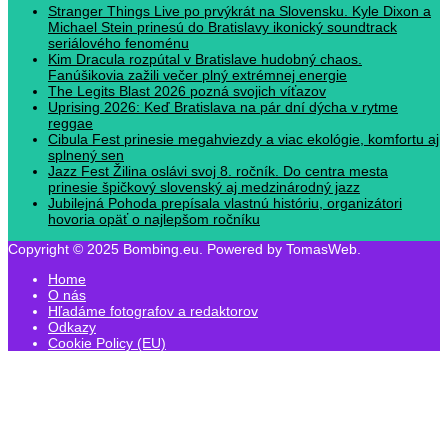
Stranger Things Live po prvýkrát na Slovensku. Kyle Dixon a
Michael Stein prinesú do Bratislavy ikonický soundtrack
seriálového fenoménu
Kim Dracula rozpútal v Bratislave hudobný chaos.
Fanúšikovia zažili večer plný extrémnej energie
The Legits Blast 2026 pozná svojich víťazov
Uprising 2026: Keď Bratislava na pár dní dýcha v rytme
reggae
Cibula Fest prinesie megahviezdy a viac ekológie, komfortu aj
splnený sen
Jazz Fest Žilina oslávi svoj 8. ročník. Do centra mesta
prinesie špičkový slovenský aj medzinárodný jazz
Jubilejná Pohoda prepísala vlastnú históriu, organizátori
hovoria opäť o najlepšom ročníku
Copyright © 2025 Bombing.eu. Powered by TomasWeb.
Home
O nás
Hľadáme fotografov a redaktorov
Odkazy
Cookie Policy (EU)