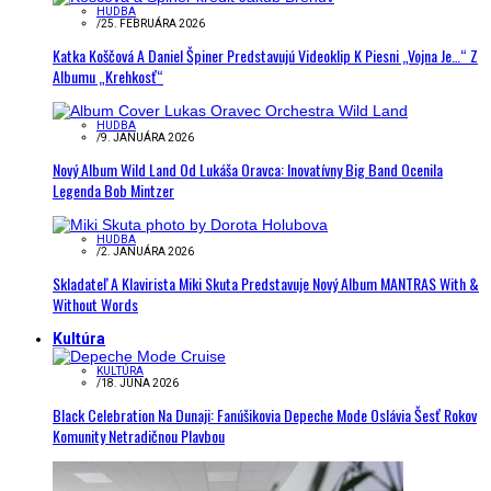
HUDBA
/
25. FEBRUÁRA 2026
Katka Koščová A Daniel Špiner Predstavujú Videoklip K Piesni „Vojna Je…“ Z
Albumu „Krehkosť“
HUDBA
/
9. JANUÁRA 2026
Nový Album Wild Land Od Lukáša Oravca: Inovatívny Big Band Ocenila
Legenda Bob Mintzer
HUDBA
/
2. JANUÁRA 2026
Skladateľ A Klavirista Miki Skuta Predstavuje Nový Album MANTRAS With &
Without Words
Kultúra
KULTÚRA
/
18. JÚNA 2026
Black Celebration Na Dunaji: Fanúšikovia Depeche Mode Oslávia Šesť Rokov
Komunity Netradičnou Plavbou