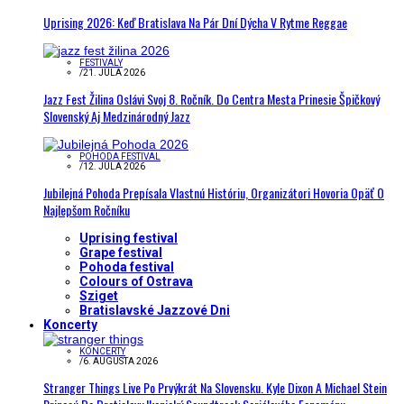
Uprising 2026: Keď Bratislava Na Pár Dní Dýcha V Rytme Reggae
FESTIVALY
/
21. JÚLA 2026
Jazz Fest Žilina Oslávi Svoj 8. Ročník. Do Centra Mesta Prinesie Špičkový
Slovenský Aj Medzinárodný Jazz
POHODA FESTIVAL
/
12. JÚLA 2026
Jubilejná Pohoda Prepísala Vlastnú Históriu, Organizátori Hovoria Opäť O
Najlepšom Ročníku
Uprising festival
Grape festival
Pohoda festival
Colours of Ostrava
Sziget
Bratislavské Jazzové Dni
Koncerty
KONCERTY
/
6. AUGUSTA 2026
Stranger Things Live Po Prvýkrát Na Slovensku. Kyle Dixon A Michael Stein