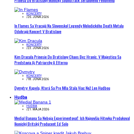
Prinesú Do Bratislavy Ikonický Soundtrack Seriálového Fenoménu
KONCERTY
/
26. JÚNA 2026
In Flames Sa Vracajú Na Slovensko! Legendy Melodického Death Metalu
Odohrajú Koncert V Bratislave
KONCERTY
/
23. JÚNA 2026
Kim Dracula Prinesie Do Bratislavy Chaos Bez Hraníc. V Majesticu Sa
Predstavia Aj Patriarchy A Etterna
KONCERTY
/
18. JÚNA 2026
Dymytry: Kapela, Ktorá Sa Pre Mňa Stala Viac Než Len Hudbou
Hudba
HUDBA
/
21. MÁJA 2026
Medial Banana Sa Neboja Experimentovať: Ich Najnovšiu Hitovku Produkoval
Ikonický Britský Producent Ed Solo