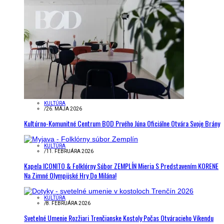
KULTÚRA
/
26. MÁJA 2026
Kultúrno-Komunitné Centrum BOD Prvého Júna Oficiálne Otvára Svoje Brány
KULTÚRA
/
11. FEBRUÁRA 2026
Kapela ICONITO & Folklórny Súbor ZEMPLÍN Mieria S Predstavením KORENE
Na Zimné Olympijské Hry Do Milána!
KULTÚRA
/
8. FEBRUÁRA 2026
Svetelné Umenie Rozžiari Trenčianske Kostoly Počas Otváracieho Víkendu