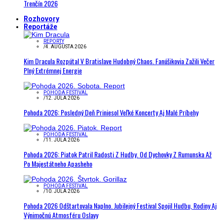
Trenčín 2026
Rozhovory
Reportáže
REPORTY
/
4. AUGUSTA 2026
Kim Dracula Rozpútal V Bratislave Hudobný Chaos. Fanúšikovia Zažili Večer
Plný Extrémnej Energie
POHODA FESTIVAL
/
12. JÚLA 2026
Pohoda 2026: Posledný Deň Priniesol Veľké Koncerty Aj Malé Príbehy
POHODA FESTIVAL
/
11. JÚLA 2026
Pohoda 2026: Piatok Patril Radosti Z Hudby. Od Dychovky Z Rumunska Až
Po Majestátneho Apasheho
POHODA FESTIVAL
/
10. JÚLA 2026
Pohoda 2026 Odštartovala Naplno. Jubilejný Festival Spojil Hudbu, Rodiny Aj
Výnimočnú Atmosféru Oslavy