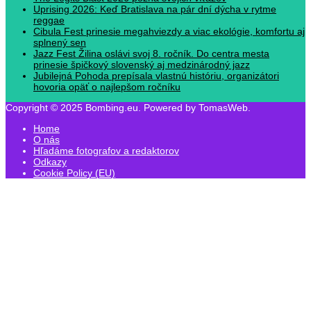
Uprising 2026: Keď Bratislava na pár dní dýcha v rytme
reggae
Cibula Fest prinesie megahviezdy a viac ekológie, komfortu aj
splnený sen
Jazz Fest Žilina oslávi svoj 8. ročník. Do centra mesta
prinesie špičkový slovenský aj medzinárodný jazz
Jubilejná Pohoda prepísala vlastnú históriu, organizátori
hovoria opäť o najlepšom ročníku
Copyright © 2025 Bombing.eu. Powered by TomasWeb.
Home
O nás
Hľadáme fotografov a redaktorov
Odkazy
Cookie Policy (EU)