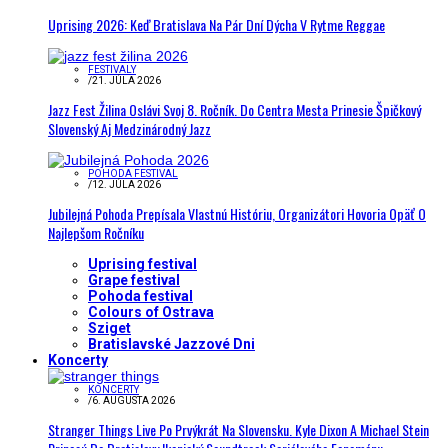
Uprising 2026: Keď Bratislava Na Pár Dní Dýcha V Rytme Reggae
FESTIVALY
/
21. JÚLA 2026
Jazz Fest Žilina Oslávi Svoj 8. Ročník. Do Centra Mesta Prinesie Špičkový
Slovenský Aj Medzinárodný Jazz
POHODA FESTIVAL
/
12. JÚLA 2026
Jubilejná Pohoda Prepísala Vlastnú Históriu, Organizátori Hovoria Opäť O
Najlepšom Ročníku
Uprising festival
Grape festival
Pohoda festival
Colours of Ostrava
Sziget
Bratislavské Jazzové Dni
Koncerty
KONCERTY
/
6. AUGUSTA 2026
Stranger Things Live Po Prvýkrát Na Slovensku. Kyle Dixon A Michael Stein