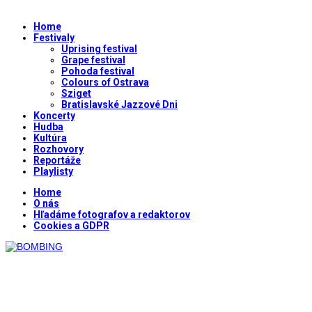
Home
Festivaly
Uprising festival
Grape festival
Pohoda festival
Colours of Ostrava
Sziget
Bratislavské Jazzové Dni
Koncerty
Hudba
Kultúra
Rozhovory
Reportáže
Playlisty
Home
O nás
Hľadáme fotografov a redaktorov
Cookies a GDPR