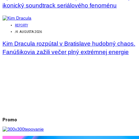
ikonický soundtrack seriálového fenoménu
REPORTY
/
4. AUGUSTA 2026
Kim Dracula rozpútal v Bratislave hudobný chaos.
Fanúšikovia zažili večer plný extrémnej energie
Promo