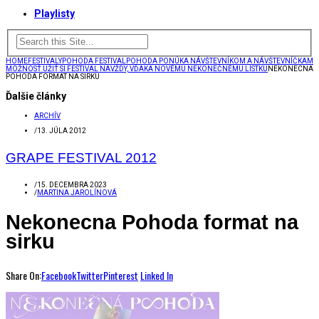
Playlisty
HOME
FESTIVALY
POHODA FESTIVAL
POHODA PONÚKA NÁVŠTEVNÍKOM A NÁVŠTEVNÍČKAM
MOŽNOSŤ UŽIŤ SI FESTIVAL NAVŽDY, VĎAKA NOVÉMU NEKONEČNÉMU LÍSTKU
NEKONECNA
POHODA FORMAT NA SIRKU
Ďalšie články
ARCHÍV
/
13. JÚLA 2012
GRAPE FESTIVAL 2012
/
15. DECEMBRA 2023
/
MARTINA JAROLÍNOVÁ
Nekonecna Pohoda format na
sirku
Share On:
Facebook
Twitter
Pinterest
Linked In