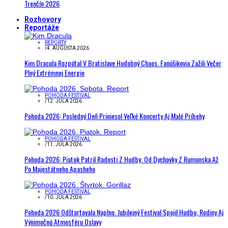
Trenčín 2026
Rozhovory
Reportáže
REPORTY
/
4. AUGUSTA 2026
Kim Dracula Rozpútal V Bratislave Hudobný Chaos. Fanúšikovia Zažili Večer
Plný Extrémnej Energie
POHODA FESTIVAL
/
12. JÚLA 2026
Pohoda 2026: Posledný Deň Priniesol Veľké Koncerty Aj Malé Príbehy
POHODA FESTIVAL
/
11. JÚLA 2026
Pohoda 2026: Piatok Patril Radosti Z Hudby. Od Dychovky Z Rumunska Až
Po Majestátneho Apasheho
POHODA FESTIVAL
/
10. JÚLA 2026
Pohoda 2026 Odštartovala Naplno. Jubilejný Festival Spojil Hudbu, Rodiny Aj
Výnimočnú Atmosféru Oslavy