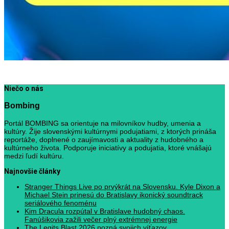
Niečo o nás
Bombing
Portál BOMBING sa orientuje na milovníkov hudby, umenia a
kultúry. Žije slovenskými kultúrnymi podujatiami, z ktorých prináša
reportáže, doplnené o zaujímavosti a aktuality z hudobného a
kultúrneho života. Podporuje iniciatívy a podujatia, ktoré vnášajú
medzi ľudí kultúru.
Najnovšie články
Stranger Things Live po prvýkrát na Slovensku. Kyle Dixon a
Michael Stein prinesú do Bratislavy ikonický soundtrack
seriálového fenoménu
Kim Dracula rozpútal v Bratislave hudobný chaos.
Fanúšikovia zažili večer plný extrémnej energie
The Legits Blast 2026 pozná svojich víťazov