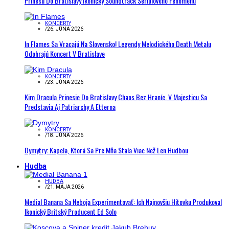
Prinesú Do Bratislavy Ikonický Soundtrack Seriálového Fenoménu
KONCERTY
/
26. JÚNA 2026
In Flames Sa Vracajú Na Slovensko! Legendy Melodického Death Metalu
Odohrajú Koncert V Bratislave
KONCERTY
/
23. JÚNA 2026
Kim Dracula Prinesie Do Bratislavy Chaos Bez Hraníc. V Majesticu Sa
Predstavia Aj Patriarchy A Etterna
KONCERTY
/
18. JÚNA 2026
Dymytry: Kapela, Ktorá Sa Pre Mňa Stala Viac Než Len Hudbou
Hudba
HUDBA
/
21. MÁJA 2026
Medial Banana Sa Neboja Experimentovať: Ich Najnovšiu Hitovku Produkoval
Ikonický Britský Producent Ed Solo