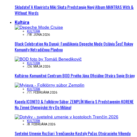
Skladateľ A Klavirista Miki Skuta Predstavuje Nový Album MANTRAS With &
Without Words
Kultúra
KULTÚRA
/
18. JÚNA 2026
Black Celebration Na Dunaji: Fanúšikovia Depeche Mode Oslávia Šesť Rokov
Komunity Netradičnou Plavbou
KULTÚRA
/
26. MÁJA 2026
Kultúrno-Komunitné Centrum BOD Prvého Júna Oficiálne Otvára Svoje Brány
KULTÚRA
/
11. FEBRUÁRA 2026
Kapela ICONITO & Folklórny Súbor ZEMPLÍN Mieria S Predstavením KORENE
Na Zimné Olympijské Hry Do Milána!
KULTÚRA
/
8. FEBRUÁRA 2026
Svetelné Umenie Rozžiari Trenčianske Kostoly Počas Otváracieho Víkendu