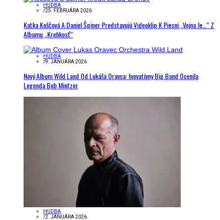
HUDBA
/
25. FEBRUÁRA 2026
Katka Koščová A Daniel Špiner Predstavujú Videoklip K Piesni „Vojna Je…“ Z
Albumu „Krehkosť“
HUDBA
/
9. JANUÁRA 2026
Nový Album Wild Land Od Lukáša Oravca: Inovatívny Big Band Ocenila
Legenda Bob Mintzer
HUDBA
/
2. JANUÁRA 2026