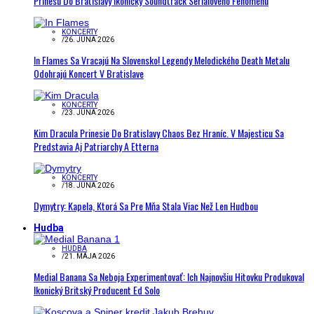
Prinesú Do Bratislavy Ikonický Soundtrack Seriálového Fenoménu
KONCERTY
/
26. JÚNA 2026
In Flames Sa Vracajú Na Slovensko! Legendy Melodického Death Metalu
Odohrajú Koncert V Bratislave
KONCERTY
/
23. JÚNA 2026
Kim Dracula Prinesie Do Bratislavy Chaos Bez Hraníc. V Majesticu Sa
Predstavia Aj Patriarchy A Etterna
KONCERTY
/
18. JÚNA 2026
Dymytry: Kapela, Ktorá Sa Pre Mňa Stala Viac Než Len Hudbou
Hudba
HUDBA
/
21. MÁJA 2026
Medial Banana Sa Neboja Experimentovať: Ich Najnovšiu Hitovku Produkoval
Ikonický Britský Producent Ed Solo