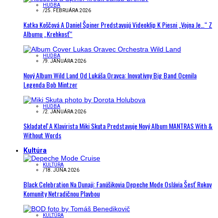
HUDBA
/
25. FEBRUÁRA 2026
Katka Koščová A Daniel Špiner Predstavujú Videoklip K Piesni „Vojna Je…“ Z
Albumu „Krehkosť“
HUDBA
/
9. JANUÁRA 2026
Nový Album Wild Land Od Lukáša Oravca: Inovatívny Big Band Ocenila
Legenda Bob Mintzer
HUDBA
/
2. JANUÁRA 2026
Skladateľ A Klavirista Miki Skuta Predstavuje Nový Album MANTRAS With &
Without Words
Kultúra
KULTÚRA
/
18. JÚNA 2026
Black Celebration Na Dunaji: Fanúšikovia Depeche Mode Oslávia Šesť Rokov
Komunity Netradičnou Plavbou
KULTÚRA