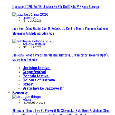
Uprising 2026: Keď Bratislava Na Pár Dní Dýcha V Rytme Reggae
FESTIVALY
/
21. JÚLA 2026
Jazz Fest Žilina Oslávi Svoj 8. Ročník. Do Centra Mesta Prinesie Špičkový
Slovenský Aj Medzinárodný Jazz
POHODA FESTIVAL
/
12. JÚLA 2026
Jubilejná Pohoda Prepísala Vlastnú Históriu, Organizátori Hovoria Opäť O
Najlepšom Ročníku
Uprising festival
Grape festival
Pohoda festival
Colours of Ostrava
Sziget
Bratislavské Jazzové Dni
Koncerty
KONCERTY
/
6. AUGUSTA 2026
Stranger Things Live Po Prvýkrát Na Slovensku. Kyle Dixon A Michael Stein