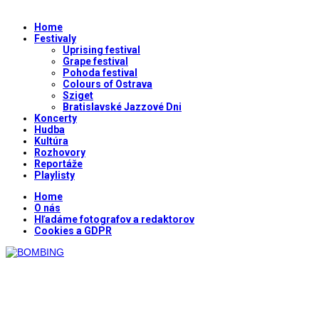
Home
Festivaly
Uprising festival
Grape festival
Pohoda festival
Colours of Ostrava
Sziget
Bratislavské Jazzové Dni
Koncerty
Hudba
Kultúra
Rozhovory
Reportáže
Playlisty
Home
O nás
Hľadáme fotografov a redaktorov
Cookies a GDPR