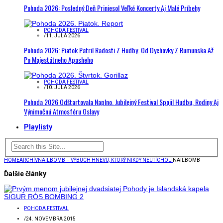
Pohoda 2026: Posledný Deň Priniesol Veľké Koncerty Aj Malé Príbehy
POHODA FESTIVAL
/
11. JÚLA 2026
Pohoda 2026: Piatok Patril Radosti Z Hudby. Od Dychovky Z Rumunska Až
Po Majestátneho Apasheho
POHODA FESTIVAL
/
10. JÚLA 2026
Pohoda 2026 Odštartovala Naplno. Jubilejný Festival Spojil Hudbu, Rodiny Aj
Výnimočnú Atmosféru Oslavy
Playlisty
HOME
ARCHÍV
NAILBOMB – VÝBUCH HNEVU, KTORÝ NIKDY NEUTÍCHOL!
NAILBOMB
Ďalšie články
POHODA FESTIVAL
/
24. NOVEMBRA 2015