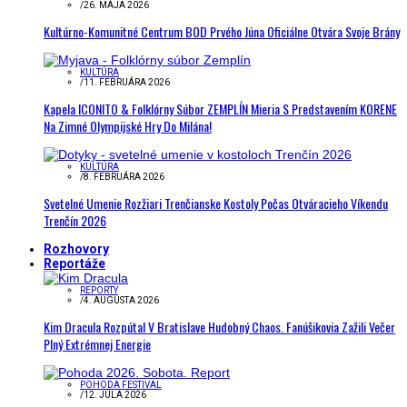
/
26. MÁJA 2026
Kultúrno-Komunitné Centrum BOD Prvého Júna Oficiálne Otvára Svoje Brány
KULTÚRA
/
11. FEBRUÁRA 2026
Kapela ICONITO & Folklórny Súbor ZEMPLÍN Mieria S Predstavením KORENE
Na Zimné Olympijské Hry Do Milána!
KULTÚRA
/
8. FEBRUÁRA 2026
Svetelné Umenie Rozžiari Trenčianske Kostoly Počas Otváracieho Víkendu
Trenčín 2026
Rozhovory
Reportáže
REPORTY
/
4. AUGUSTA 2026
Kim Dracula Rozpútal V Bratislave Hudobný Chaos. Fanúšikovia Zažili Večer
Plný Extrémnej Energie
POHODA FESTIVAL
/
12. JÚLA 2026