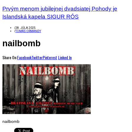
Prvým menom jubilejnej dvadsiatej Pohody je
Islandská kapela SIGUR RÓS
/
28. JÚLA 2025
/
TOMÁŠ ORMANDY
nailbomb
Share On:
Facebook
Twitter
Pinterest
Linked In
nailbomb