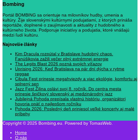
Bombing
Portál BOMBING sa orientuje na milovníkov hudby, umenia a
kultúry. Žije slovenskými kultúrnymi podujatiami, z ktorých prináša
reportáže, doplnené o zaujímavosti a aktuality z hudobného a
kultúrneho života. Podporuje iniciatívy a podujatia, ktoré vnášajú
medzi ľudí kultúru.
Najnovšie články
Kim Dracula rozpútal v Bratislave hudobný chaos.
Fanúšikovia zažili večer plný extrémnej energie
The Legits Blast 2026 pozná svojich víťazov
Uprising 2026: Keď Bratislava na pár dní dýcha v rytme
reggae
Cibula Fest prinesie megahviezdy a viac ekológie, komfortu aj
splnený sen
Jazz Fest Žilina oslávi svoj 8. ročník. Do centra mesta
prinesie špičkový slovenský aj medzinárodný jazz
Jubilejná Pohoda prepísala vlastnú históriu, organizátori
hovoria opäť o najlepšom ročníku
Pohoda 2026: Posledný deň priniesol veľké koncerty aj malé
príbehy
Copyright © 2025 Bombing.eu. Powered by TomasWeb.
Home
O nás