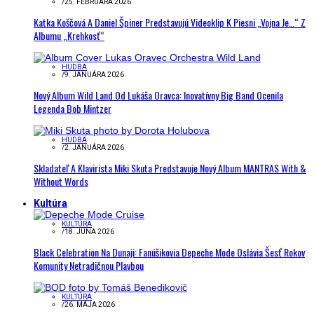
/
25. FEBRUÁRA 2026
Katka Koščová A Daniel Špiner Predstavujú Videoklip K Piesni „Vojna Je…“ Z
Albumu „Krehkosť“
HUDBA
/
9. JANUÁRA 2026
Nový Album Wild Land Od Lukáša Oravca: Inovatívny Big Band Ocenila
Legenda Bob Mintzer
HUDBA
/
2. JANUÁRA 2026
Skladateľ A Klavirista Miki Skuta Predstavuje Nový Album MANTRAS With &
Without Words
Kultúra
KULTÚRA
/
18. JÚNA 2026
Black Celebration Na Dunaji: Fanúšikovia Depeche Mode Oslávia Šesť Rokov
Komunity Netradičnou Plavbou
KULTÚRA
/
26. MÁJA 2026