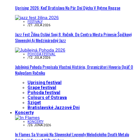
Uprising 2026: Keď Bratislava Na Pár Dní Dýcha V Rytme Reggae
FESTIVALY
/
21. JÚLA 2026
Jazz Fest Žilina Oslávi Svoj 8. Ročník. Do Centra Mesta Prinesie Špičkový
Slovenský Aj Medzinárodný Jazz
POHODA FESTIVAL
/
12. JÚLA 2026
Jubilejná Pohoda Prepísala Vlastnú Históriu, Organizátori Hovoria Opäť O
Najlepšom Ročníku
Uprising festival
Grape festival
Pohoda festival
Colours of Ostrava
Sziget
Bratislavské Jazzové Dni
Koncerty
KONCERTY
/
26. JÚNA 2026
In Flames Sa Vracajú Na Slovensko! Legendy Melodického Death Metalu