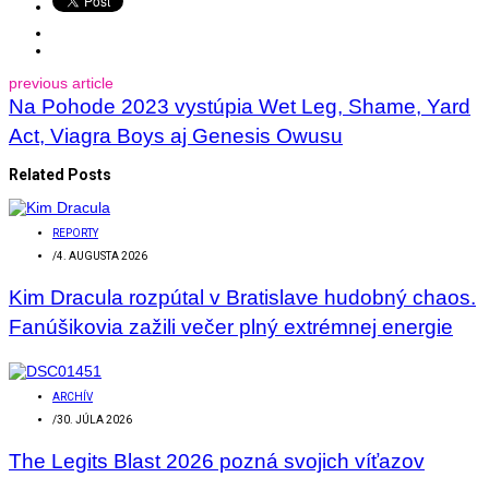
previous article
Na Pohode 2023 vystúpia Wet Leg, Shame, Yard
Act, Viagra Boys aj Genesis Owusu
Related Posts
REPORTY
/
4. AUGUSTA 2026
Kim Dracula rozpútal v Bratislave hudobný chaos.
Fanúšikovia zažili večer plný extrémnej energie
ARCHÍV
/
30. JÚLA 2026
The Legits Blast 2026 pozná svojich víťazov