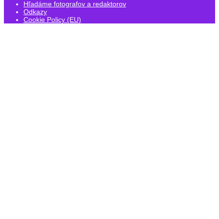
Hľadáme fotografov a redaktorov
Odkazy
Cookie Policy (EU)