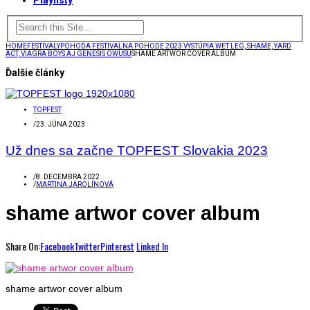
Playlisty
HOME
FESTIVALY
POHODA FESTIVAL
NA POHODE 2023 VYSTÚPIA WET LEG, SHAME, YARD
ACT, VIAGRA BOYS AJ GENESIS OWUSU
SHAME ARTWOR COVER ALBUM
Ďalšie články
TOPFEST
/
23. JÚNA 2023
Už dnes sa začne TOPFEST Slovakia 2023
/
8. DECEMBRA 2022
/
MARTINA JAROLÍNOVÁ
shame artwor cover album
Share On:
Facebook
Twitter
Pinterest
Linked In
shame artwor cover album