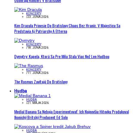
Odohrajú Koncert V Bratislave
KONCERTY
/
23. JÚNA 2026
Kim Dracula Prinesie Do Bratislavy Chaos Bez Hraníc. V Majesticu Sa
Predstavia Aj Patriarchy A Etterna
KONCERTY
/
18. JÚNA 2026
Dymytry: Kapela, Ktorá Sa Pre Mňa Stala Viac Než Len Hudbou
KONCERTY
/
11. JÚNA 2026
The Rasmus Zavítajú Do Bratislavy
Hudba
HUDBA
/
21. MÁJA 2026
Medial Banana Sa Neboja Experimentovať: Ich Najnovšiu Hitovku Produkoval
Ikonický Britský Producent Ed Solo
HUDBA