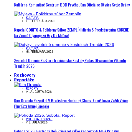
Kultúrno-Komunitné Centrum BOD Prvého Júna Oficiálne Otvára Svoje Brány
KULTÚRA
/
11. FEBRUÁRA 2026
Kapela ICONITO & Folklórny Súbor ZEMPLÍN Mieria S Predstavením KORENE
Na Zimné Olympijské Hry Do Milána!
KULTÚRA
/
8. FEBRUÁRA 2026
Svetelné Umenie Rozžiari Trenčianske Kostoly Počas Otváracieho Víkendu
Trenčín 2026
Rozhovory
Reportáže
REPORTY
/
4. AUGUSTA 2026
Kim Dracula Rozpútal V Bratislave Hudobný Chaos. Fanúšikovia Zažili Večer
Plný Extrémnej Energie
POHODA FESTIVAL
/
12. JÚLA 2026
Pohoda 2026: Posledný Deň Priniesol Veľké Koncerty Aj Malé Príbehy