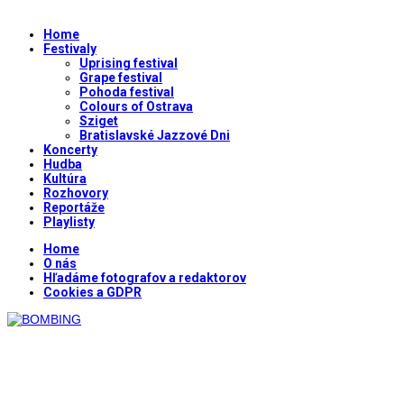
Home
Festivaly
Uprising festival
Grape festival
Pohoda festival
Colours of Ostrava
Sziget
Bratislavské Jazzové Dni
Koncerty
Hudba
Kultúra
Rozhovory
Reportáže
Playlisty
Home
O nás
Hľadáme fotografov a redaktorov
Cookies a GDPR