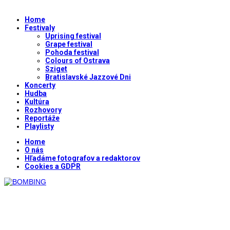
Home
Festivaly
Uprising festival
Grape festival
Pohoda festival
Colours of Ostrava
Sziget
Bratislavské Jazzové Dni
Koncerty
Hudba
Kultúra
Rozhovory
Reportáže
Playlisty
Home
O nás
Hľadáme fotografov a redaktorov
Cookies a GDPR