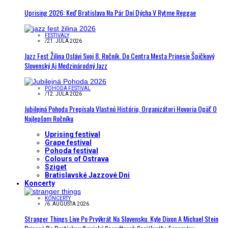
Uprising 2026: Keď Bratislava Na Pár Dní Dýcha V Rytme Reggae
FESTIVALY
/
21. JÚLA 2026
Jazz Fest Žilina Oslávi Svoj 8. Ročník. Do Centra Mesta Prinesie Špičkový
Slovenský Aj Medzinárodný Jazz
POHODA FESTIVAL
/
12. JÚLA 2026
Jubilejná Pohoda Prepísala Vlastnú Históriu, Organizátori Hovoria Opäť O
Najlepšom Ročníku
Uprising festival
Grape festival
Pohoda festival
Colours of Ostrava
Sziget
Bratislavské Jazzové Dni
Koncerty
KONCERTY
/
6. AUGUSTA 2026
Stranger Things Live Po Prvýkrát Na Slovensku. Kyle Dixon A Michael Stein