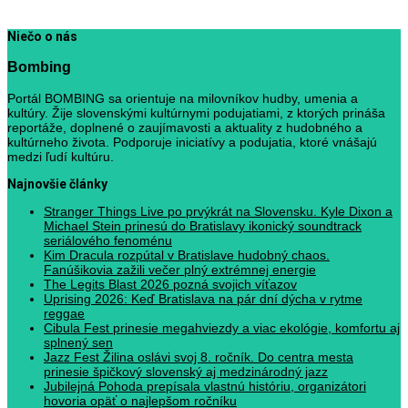
Niečo o nás
Bombing
Portál BOMBING sa orientuje na milovníkov hudby, umenia a
kultúry. Žije slovenskými kultúrnymi podujatiami, z ktorých prináša
reportáže, doplnené o zaujímavosti a aktuality z hudobného a
kultúrneho života. Podporuje iniciatívy a podujatia, ktoré vnášajú
medzi ľudí kultúru.
Najnovšie články
Stranger Things Live po prvýkrát na Slovensku. Kyle Dixon a
Michael Stein prinesú do Bratislavy ikonický soundtrack
seriálového fenoménu
Kim Dracula rozpútal v Bratislave hudobný chaos.
Fanúšikovia zažili večer plný extrémnej energie
The Legits Blast 2026 pozná svojich víťazov
Uprising 2026: Keď Bratislava na pár dní dýcha v rytme
reggae
Cibula Fest prinesie megahviezdy a viac ekológie, komfortu aj
splnený sen
Jazz Fest Žilina oslávi svoj 8. ročník. Do centra mesta
prinesie špičkový slovenský aj medzinárodný jazz
Jubilejná Pohoda prepísala vlastnú históriu, organizátori
hovoria opäť o najlepšom ročníku