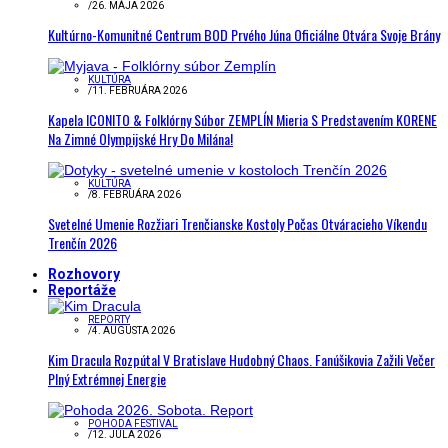
/
26. MÁJA 2026
Kultúrno-Komunitné Centrum BOD Prvého Júna Oficiálne Otvára Svoje Brány
KULTÚRA
/
11. FEBRUÁRA 2026
Kapela ICONITO & Folklórny Súbor ZEMPLÍN Mieria S Predstavením KORENE
Na Zimné Olympijské Hry Do Milána!
KULTÚRA
/
8. FEBRUÁRA 2026
Svetelné Umenie Rozžiari Trenčianske Kostoly Počas Otváracieho Víkendu
Trenčín 2026
Rozhovory
Reportáže
REPORTY
/
4. AUGUSTA 2026
Kim Dracula Rozpútal V Bratislave Hudobný Chaos. Fanúšikovia Zažili Večer
Plný Extrémnej Energie
POHODA FESTIVAL
/
12. JÚLA 2026