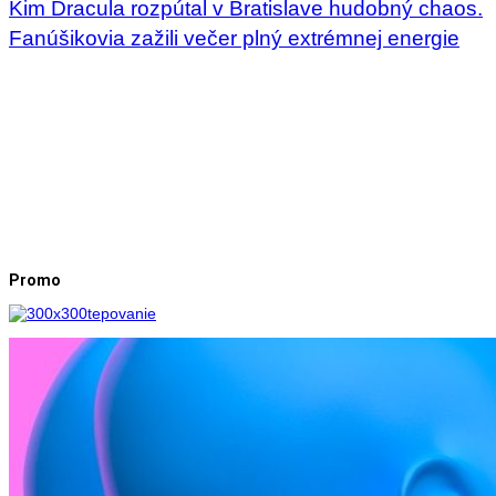
Kim Dracula rozpútal v Bratislave hudobný chaos.
Fanúšikovia zažili večer plný extrémnej energie
Promo