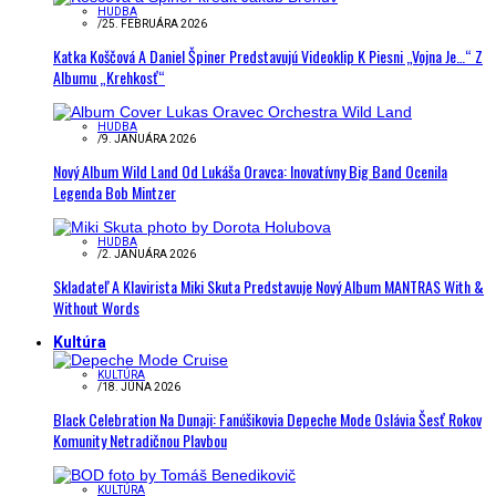
HUDBA
/
25. FEBRUÁRA 2026
Katka Koščová A Daniel Špiner Predstavujú Videoklip K Piesni „Vojna Je…“ Z
Albumu „Krehkosť“
HUDBA
/
9. JANUÁRA 2026
Nový Album Wild Land Od Lukáša Oravca: Inovatívny Big Band Ocenila
Legenda Bob Mintzer
HUDBA
/
2. JANUÁRA 2026
Skladateľ A Klavirista Miki Skuta Predstavuje Nový Album MANTRAS With &
Without Words
Kultúra
KULTÚRA
/
18. JÚNA 2026
Black Celebration Na Dunaji: Fanúšikovia Depeche Mode Oslávia Šesť Rokov
Komunity Netradičnou Plavbou
KULTÚRA