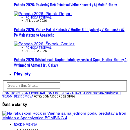
Pohoda 2026: Posledný Deň Priniesol Veľké Koncerty Aj Malé Príbehy
POHODA FESTIVAL
/
11. JÚLA 2026
Pohoda 2026: Piatok Patril Radosti Z Hudby. Od Dychovky Z Rumunska Až
Po Majestátneho Apasheho
POHODA FESTIVAL
/
10. JÚLA 2026
Pohoda 2026 Odštartovala Naplno. Jubilejný Festival Spojil Hudbu, Rodiny Aj
Výnimočnú Atmosféru Oslavy
Playlisty
HOME
KONCERTY
NA PODUJATÍ DOMA DOBRE SA ZABÁVALA VYŠE STOVKA ĽUDÍ SPOLU
S ĽUĎMI BEZ DOMOVA
FOTKY DOMA DOBRE 62 OF 86
Ďalšie články
ROCK IN VIENNA