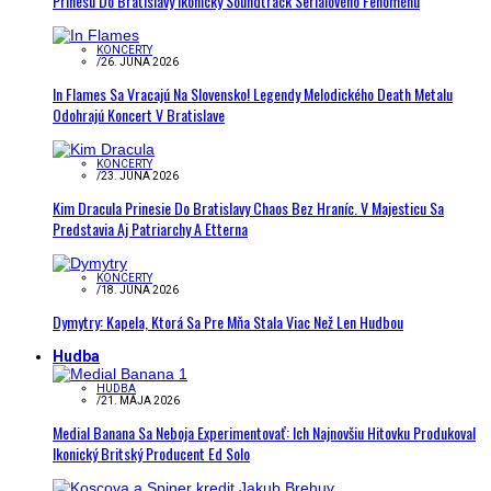
Prinesú Do Bratislavy Ikonický Soundtrack Seriálového Fenoménu
KONCERTY
/
26. JÚNA 2026
In Flames Sa Vracajú Na Slovensko! Legendy Melodického Death Metalu
Odohrajú Koncert V Bratislave
KONCERTY
/
23. JÚNA 2026
Kim Dracula Prinesie Do Bratislavy Chaos Bez Hraníc. V Majesticu Sa
Predstavia Aj Patriarchy A Etterna
KONCERTY
/
18. JÚNA 2026
Dymytry: Kapela, Ktorá Sa Pre Mňa Stala Viac Než Len Hudbou
Hudba
HUDBA
/
21. MÁJA 2026
Medial Banana Sa Neboja Experimentovať: Ich Najnovšiu Hitovku Produkoval
Ikonický Britský Producent Ed Solo