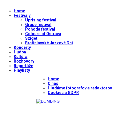
Home
Festivaly
Uprising festival
Grape festival
Pohoda festival
Colours of Ostrava
Sziget
Bratislavské Jazzové Dni
Koncerty
Hudba
Kultúra
Rozhovory
Reportáže
Playlisty
Home
O nás
Hľadáme fotografov a redaktorov
Cookies a GDPR