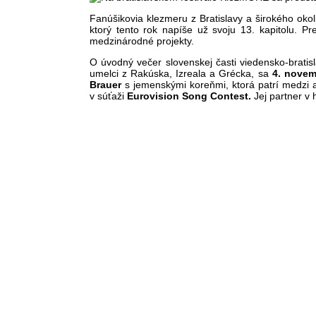
Fanúšikovia klezmeru z Bratislavy a širokého oko
ktorý tento rok napíše už svoju 13. kapitolu.
medzinárodné projekty.
O úvodný večer slovenskej časti viedensko-brati
umelci z Rakúska, Izreala a Grécka, sa
4. novem
Brauer
s jemenskými koreňmi, ktorá patrí medzi a
v súťaži
Eurovision Song Contest.
Jej partner 