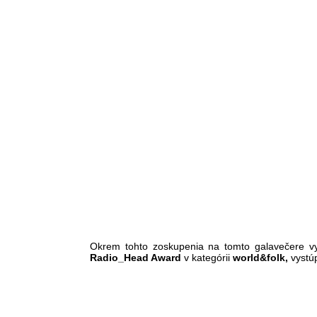
Okrem tohto zoskupenia na tomto galavečere v
Radio_Head Award
v kategórii
world&folk,
vystú