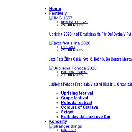
Home
Festivaly
UPRISING FESTIVAL
/
24. JÚLA 2026
Uprising 2026: Keď Bratislava Na Pár Dní Dýcha V R
FESTIVALY
/
21. JÚLA 2026
Jazz Fest Žilina Oslávi Svoj 8. Ročník. Do Centra Mest
POHODA FESTIVAL
/
12. JÚLA 2026
Jubilejná Pohoda Prepísala Vlastnú Históriu, Organizá
Uprising festival
Grape festival
Pohoda festival
Colours of Ostrava
Sziget
Bratislavské Jazzové Dni
Koncerty
KONCERTY