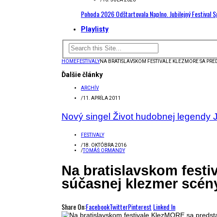
Pohoda 2026 Odštartovala Naplno. Jubilejný Festival 
Playlisty
HOME
FESTIVALY
NA BRATISLAVSKOM FESTIVALE KLEZMORE SA PRE
Ďalšie články
ARCHÍV
/
11. APRÍLA 2011
Nový singel Život hudobnej legendy
FESTIVALY
/
18. OKTÓBRA 2016
/
TOMÁŠ ORMANDY
Na bratislavskom fest
súčasnej klezmer scén
Share On:
Facebook
Twitter
Pinterest
Linked In