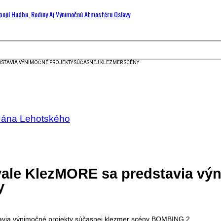
Spojil Hudbu, Rodiny Aj Výnimočnú Atmosféru Oslavy
DSTAVIA VÝNIMOČNÉ PROJEKTY SÚČASNEJ KLEZMER SCÉNY
 Jána Lehotského
ivale KlezMORE sa predstavia vý
y