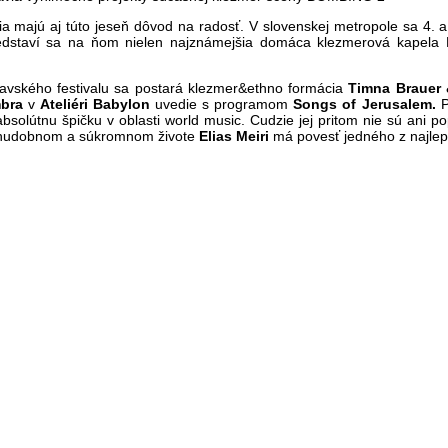
lia majú aj túto jeseň dôvod na radosť. V slovenskej metropole sa 4.
 Predstaví sa na ňom nielen najznámejšia domáca klezmerová kapela
slavského festivalu sa postará klezmer&ethno formácia
Timna Brauer
bra
v
Ateliéri Babylon
uvedie s programom
Songs of Jerusalem.
P
bsolútnu špičku v oblasti world music. Cudzie jej pritom nie sú ani p
v hudobnom a súkromnom živote
Elias Meiri
má povesť jedného z najlepš