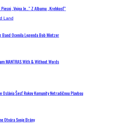
K Piesni „Vojna Je…“ Z Albumu „Krehkosť“
ig Band Ocenila Legenda Bob Mintzer
 Album MANTRAS With & Without Words
de Oslávia Šesť Rokov Komunity Netradičnou Plavbou
ne Otvára Svoje Brány