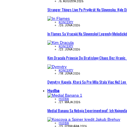
/
6. AUGUSTA 2026
Stranger Things Live Po Prvýkrát Na Slovensku. Kyle D
KONCERTY
/
26. JÚNA 2026
In Flames Sa Vracajú Na Slovensko! Legendy Melodick
KONCERTY
/
23. JÚNA 2026
Kim Dracula Prinesie Do Bratislavy Chaos Bez Hraníc. 
KONCERTY
/
18. JÚNA 2026
Dymytry: Kapela, Ktorá Sa Pre Mňa Stala Viac Než Le
Hudba
HUDBA
/
21. MÁJA 2026
Medial Banana Sa Neboja Experimentovať: Ich Najnovši
HUDBA
/
25. FEBRUÁRA 2026