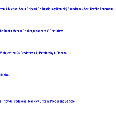
ixon A Michael Stein Prinesú Do Bratislavy Ikonický Soundtrack Seriálového Fenoménu
ého Death Metalu Odohrajú Koncert V Bratislave
V Majesticu Sa Predstavia Aj Patriarchy A Etterna
n Hudbou
u Hitovku Produkoval Ikonický Britský Producent Ed Solo