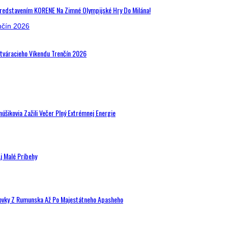
Predstavením KORENE Na Zimné Olympijské Hry Do Milána!
Otváracieho Víkendu Trenčín 2026
šikovia Zažili Večer Plný Extrémnej Energie
j Malé Príbehy
hovky Z Rumunska Až Po Majestátneho Apasheho