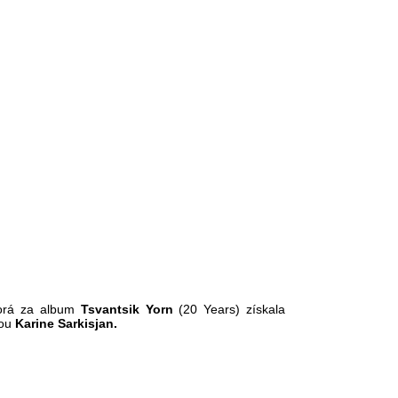
orá za album
Tsvantsik Yorn
(20 Years) získala
kou
Karine Sarkisjan.