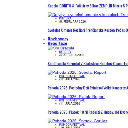
Kapela ICONITO & Folklórny Súbor ZEMPLÍN Mieria S 
KULTÚRA
/
8. FEBRUÁRA 2026
Svetelné Umenie Rozžiari Trenčianske Kostoly Počas 
Rozhovory
Reportáže
REPORTY
/
4. AUGUSTA 2026
Kim Dracula Rozpútal V Bratislave Hudobný Chaos. Fanú
POHODA FESTIVAL
/
12. JÚLA 2026
Pohoda 2026: Posledný Deň Priniesol Veľké Koncerty A
POHODA FESTIVAL
/
11. JÚLA 2026
Pohoda 2026: Piatok Patril Radosti Z Hudby. Od Dyc
POHODA FESTIVAL
/
10. JÚLA 2026