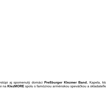
ystúpi aj spomenutý domáci
Preßburger Klezmer Band.
Kapela, kt
pi na
KlezMORE
spolu s famóznou arménskou speváčkou a skladateľ