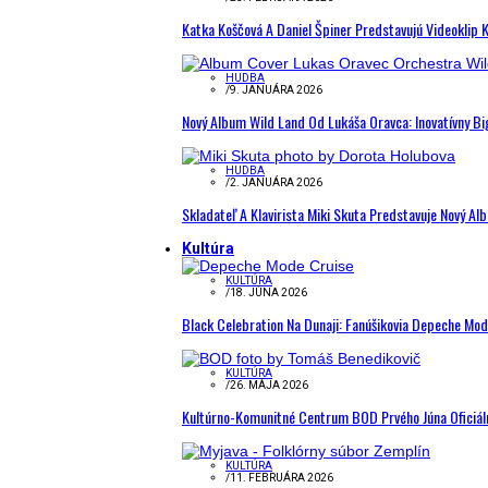
Katka Koščová A Daniel Špiner Predstavujú Videoklip 
HUDBA
/
9. JANUÁRA 2026
Nový Album Wild Land Od Lukáša Oravca: Inovatívny B
HUDBA
/
2. JANUÁRA 2026
Skladateľ A Klavirista Miki Skuta Predstavuje Nový
Kultúra
KULTÚRA
/
18. JÚNA 2026
Black Celebration Na Dunaji: Fanúšikovia Depeche Mo
KULTÚRA
/
26. MÁJA 2026
Kultúrno-Komunitné Centrum BOD Prvého Júna Oficiál
KULTÚRA
/
11. FEBRUÁRA 2026