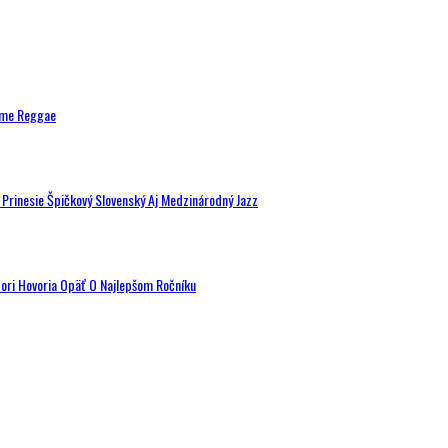
ytme Reggae
a Prinesie Špičkový Slovenský Aj Medzinárodný Jazz
tori Hovoria Opäť O Najlepšom Ročníku