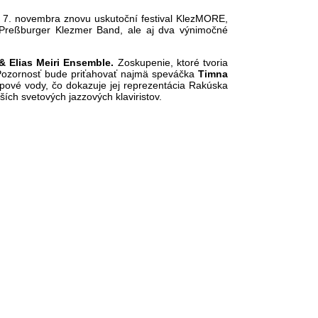
 a 7. novembra znovu uskutoční festival KlezMORE,
 Preßburger Klezmer Band, ale aj dva výnimočné
& Elias Meiri Ensemble.
Zoskupenie, ktoré tvoria
ozornosť bude priťahovať najmä speváčka
Timna
opové vody, čo dokazuje jej reprezentácia Rakúska
ích svetových jazzových klaviristov.