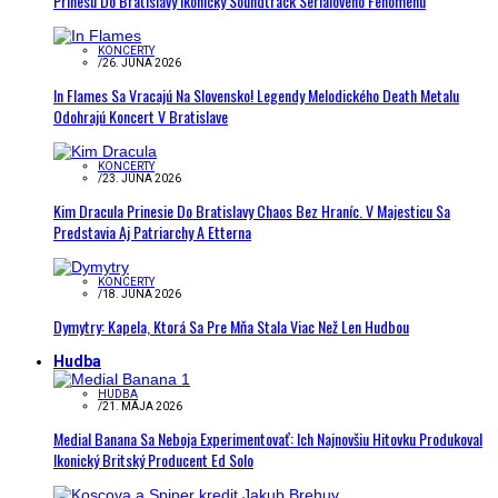
Prinesú Do Bratislavy Ikonický Soundtrack Seriálového Fenoménu
KONCERTY
/
26. JÚNA 2026
In Flames Sa Vracajú Na Slovensko! Legendy Melodického Death Metalu
Odohrajú Koncert V Bratislave
KONCERTY
/
23. JÚNA 2026
Kim Dracula Prinesie Do Bratislavy Chaos Bez Hraníc. V Majesticu Sa
Predstavia Aj Patriarchy A Etterna
KONCERTY
/
18. JÚNA 2026
Dymytry: Kapela, Ktorá Sa Pre Mňa Stala Viac Než Len Hudbou
Hudba
HUDBA
/
21. MÁJA 2026
Medial Banana Sa Neboja Experimentovať: Ich Najnovšiu Hitovku Produkoval
Ikonický Britský Producent Ed Solo