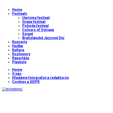
Home
Festivaly
Uprising festival
Grape festival
Pohoda festival
Colours of Ostrava
Sziget
Bratislavské Jazzové Dni
Koncerty
Hudba
Kultúra
Rozhovory
Reportáže
Playlisty
Home
O nás
Hľadáme fotografov a redaktorov
Cookies a GDPR