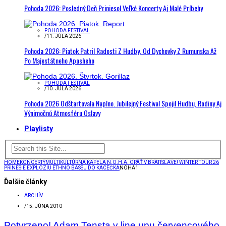
Pohoda 2026: Posledný Deň Priniesol Veľké Koncerty Aj Malé Príbehy
POHODA FESTIVAL
/
11. JÚLA 2026
Pohoda 2026: Piatok Patril Radosti Z Hudby. Od Dychovky Z Rumunska Až
Po Majestátneho Apasheho
POHODA FESTIVAL
/
10. JÚLA 2026
Pohoda 2026 Odštartovala Naplno. Jubilejný Festival Spojil Hudbu, Rodiny Aj
Výnimočnú Atmosféru Oslavy
Playlisty
HOME
KONCERTY
MULTIKULTÚRNA KAPELA N.O.H.A. OPÄŤ V BRATISLAVE! WINTER TOUR 26
PRINESIE EXPLÓZIU ETHNO BASSU DO KÁCEČKA
NOHA1
Ďalšie články
ARCHÍV
/
15. JÚNA 2010
Potvrzeno! Adam Tensta v line upu červencového