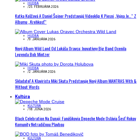
HUDBA
/
25. FEBRUÁRA 2026
Katka Koščová A Daniel Špiner Predstavujú Videoklip K Piesni „Vojna Je…“ Z
Albumu „Krehkosť“
HUDBA
/
9. JANUÁRA 2026
Nový Album Wild Land Od Lukáša Oravca: Inovatívny Big Band Ocenila
Legenda Bob Mintzer
HUDBA
/
2. JANUÁRA 2026
Skladateľ A Klavirista Miki Skuta Predstavuje Nový Album MANTRAS With &
Without Words
Kultúra
KULTÚRA
/
18. JÚNA 2026
Black Celebration Na Dunaji: Fanúšikovia Depeche Mode Oslávia Šesť Rokov
Komunity Netradičnou Plavbou
KULTÚRA