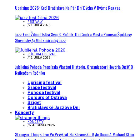
Uprising 2026: Keď Bratislava Na Pár Dní Dýcha V Rytme Reggae
FESTIVALY
/
21. JÚLA 2026
Jazz Fest Žilina Oslávi Svoj 8. Ročník. Do Centra Mesta Prinesie Špičkový
Slovenský Aj Medzinárodný Jazz
POHODA FESTIVAL
/
12. JÚLA 2026
Jubilejná Pohoda Prepísala Vlastnú Históriu, Organizátori Hovoria Opäť O
Najlepšom Ročníku
Uprising festival
Grape festival
Pohoda festival
Colours of Ostrava
Sziget
Bratislavské Jazzové Dni
Koncerty
KONCERTY
/
6. AUGUSTA 2026
Stranger Things Live Po Prvýkrát Na Slovensku. Kyle Dixon A Michael Stein