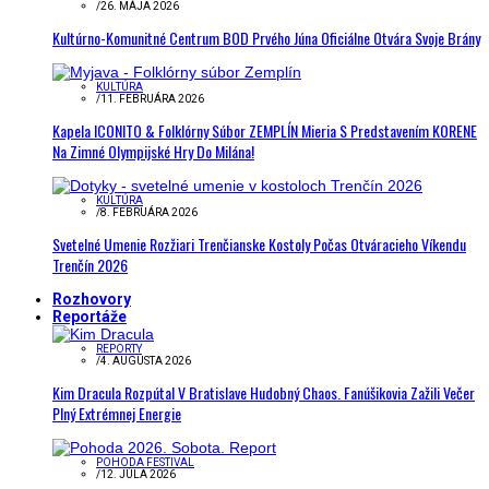
/
26. MÁJA 2026
Kultúrno-Komunitné Centrum BOD Prvého Júna Oficiálne Otvára Svoje Brány
KULTÚRA
/
11. FEBRUÁRA 2026
Kapela ICONITO & Folklórny Súbor ZEMPLÍN Mieria S Predstavením KORENE
Na Zimné Olympijské Hry Do Milána!
KULTÚRA
/
8. FEBRUÁRA 2026
Svetelné Umenie Rozžiari Trenčianske Kostoly Počas Otváracieho Víkendu
Trenčín 2026
Rozhovory
Reportáže
REPORTY
/
4. AUGUSTA 2026
Kim Dracula Rozpútal V Bratislave Hudobný Chaos. Fanúšikovia Zažili Večer
Plný Extrémnej Energie
POHODA FESTIVAL
/
12. JÚLA 2026