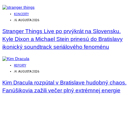
KONCERTY
/
6. AUGUSTA 2026
Stranger Things Live po prvýkrát na Slovensku.
Kyle Dixon a Michael Stein prinesú do Bratislavy
ikonický soundtrack seriálového fenoménu
REPORTY
/
4. AUGUSTA 2026
Kim Dracula rozpútal v Bratislave hudobný chaos.
Fanúšikovia zažili večer plný extrémnej energie