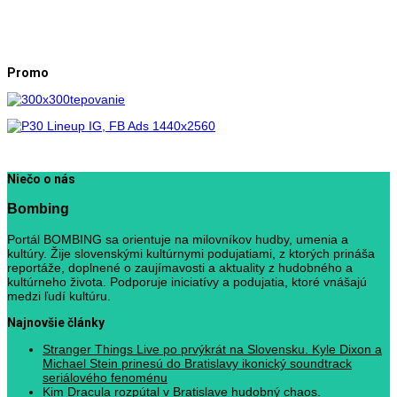
Promo
Niečo o nás
Bombing
Portál BOMBING sa orientuje na milovníkov hudby, umenia a
kultúry. Žije slovenskými kultúrnymi podujatiami, z ktorých prináša
reportáže, doplnené o zaujímavosti a aktuality z hudobného a
kultúrneho života. Podporuje iniciatívy a podujatia, ktoré vnášajú
medzi ľudí kultúru.
Najnovšie články
Stranger Things Live po prvýkrát na Slovensku. Kyle Dixon a
Michael Stein prinesú do Bratislavy ikonický soundtrack
seriálového fenoménu
Kim Dracula rozpútal v Bratislave hudobný chaos.