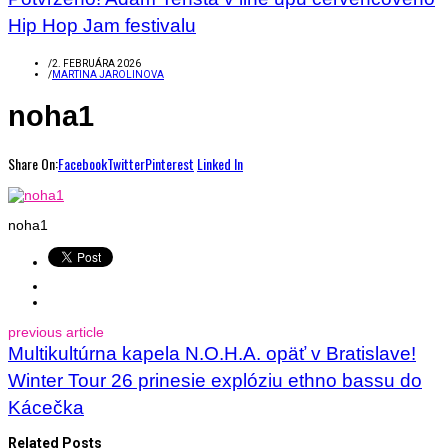
Hip Hop Jam festivalu
/
2. FEBRUÁRA 2026
/
MARTINA JAROLINOVA
noha1
Share On:
Facebook
Twitter
Pinterest
Linked In
noha1
previous article
Multikultúrna kapela N.O.H.A. opäť v Bratislave!
Winter Tour 26 prinesie explóziu ethno bassu do
Kácečka
Related Posts