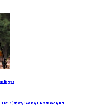
ytme Reggae
a Prinesie Špičkový Slovenský Aj Medzinárodný Jazz