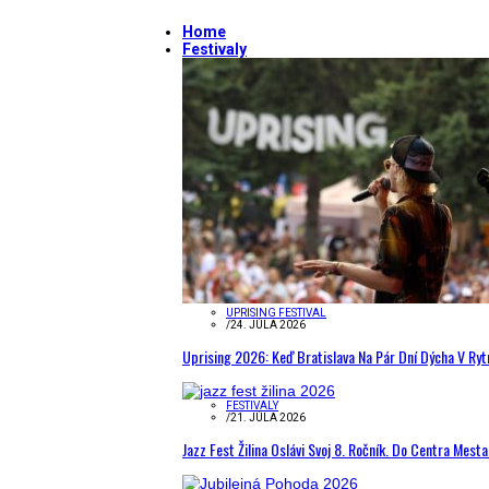
Home
Festivaly
UPRISING FESTIVAL
/
24. JÚLA 2026
Uprising 2026: Keď Bratislava Na Pár Dní Dýcha V R
FESTIVALY
/
21. JÚLA 2026
Jazz Fest Žilina Oslávi Svoj 8. Ročník. Do Centra Mest