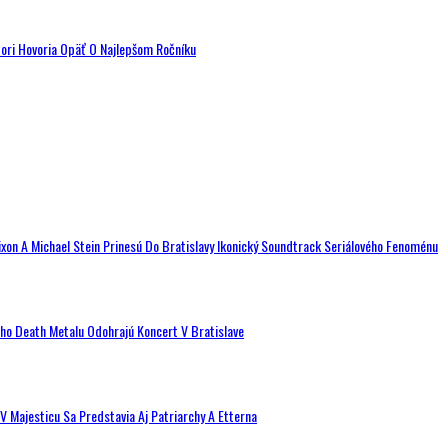
tori Hovoria Opäť O Najlepšom Ročníku
ixon A Michael Stein Prinesú Do Bratislavy Ikonický Soundtrack Seriálového Fenoménu
ého Death Metalu Odohrajú Koncert V Bratislave
V Majesticu Sa Predstavia Aj Patriarchy A Etterna