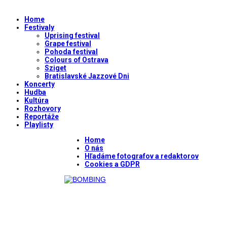
Home
Festivaly
Uprising festival
Grape festival
Pohoda festival
Colours of Ostrava
Sziget
Bratislavské Jazzové Dni
Koncerty
Hudba
Kultúra
Rozhovory
Reportáže
Playlisty
Home
O nás
Hľadáme fotografov a redaktorov
Cookies a GDPR