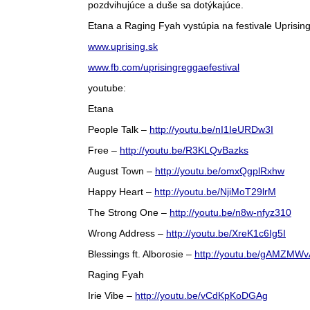
pozdvihujúce a duše sa dotýkajúce.
Etana a Raging Fyah vystúpia na festivale Uprising 
www.uprising.sk
www.fb.com/uprisingreggaefestival
youtube:
Etana
People Talk –
http://youtu.be/nI1IeURDw3I
Free –
http://youtu.be/R3KLQvBazks
August Town –
http://youtu.be/omxQgplRxhw
Happy Heart –
http://youtu.be/NjiMoT29lrM
The Strong One –
http://youtu.be/n8w-nfyz310
Wrong Address –
http://youtu.be/XreK1c6Ig5I
Blessings ft. Alborosie –
http://youtu.be/gAMZMWv
Raging Fyah
Irie Vibe –
http://youtu.be/vCdKpKoDGAg