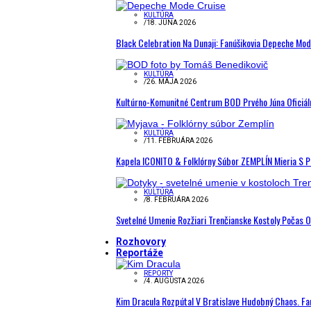
KULTÚRA
/
18. JÚNA 2026
Black Celebration Na Dunaji: Fanúšikovia Depeche Mo
KULTÚRA
/
26. MÁJA 2026
Kultúrno-Komunitné Centrum BOD Prvého Júna Oficiál
KULTÚRA
/
11. FEBRUÁRA 2026
Kapela ICONITO & Folklórny Súbor ZEMPLÍN Mieria S 
KULTÚRA
/
8. FEBRUÁRA 2026
Svetelné Umenie Rozžiari Trenčianske Kostoly Počas 
Rozhovory
Reportáže
REPORTY
/
4. AUGUSTA 2026
Kim Dracula Rozpútal V Bratislave Hudobný Chaos. Fanú