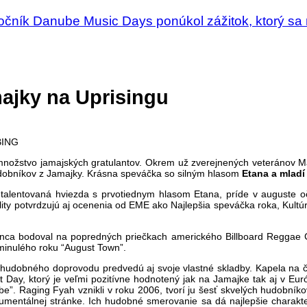
ročník Danube Music Days ponúkol zážitok, ktorý s
ajky na Uprisingu
va množstvo jamajských gratulantov. Okrem už zverejnených veteránov
udobníkov z Jamajky. Krásna speváčka so silným hlasom
Etana a mladí 
a talentovaná hviezda s prvotiednym hlasom Etana, príde v auguste o
lity potvrdzujú aj ocenenia od EME ako Najlepšia speváčka roka, Kultúr
nca bodoval na popredných priečkach amerického Billboard Reggae C
 minulého roku “August Town”.
ej hudobného doprovodu predvedú aj svoje vlastné skladby. Kapela n
t Day, ktorý je veľmi pozitívne hodnotený jak na Jamajke tak aj v 
e”. Raging Fyah vznikli v roku 2006, tvorí ju šesť skvelých hudobníkov,
trumentálnej stránke. Ich hudobné smerovanie sa dá najlepšie charak