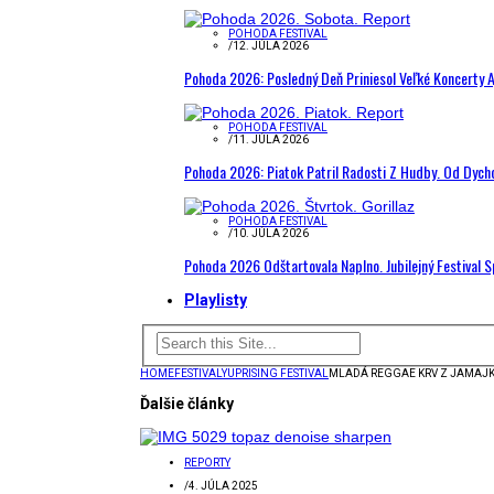
POHODA FESTIVAL
/
12. JÚLA 2026
Pohoda 2026: Posledný Deň Priniesol Veľké Koncerty A
POHODA FESTIVAL
/
11. JÚLA 2026
Pohoda 2026: Piatok Patril Radosti Z Hudby. Od Dyc
POHODA FESTIVAL
/
10. JÚLA 2026
Pohoda 2026 Odštartovala Naplno. Jubilejný Festival 
Playlisty
HOME
FESTIVALY
UPRISING FESTIVAL
MLADÁ REGGAE KRV Z JAMAJK
Ďalšie články
REPORTY
/
4. JÚLA 2025