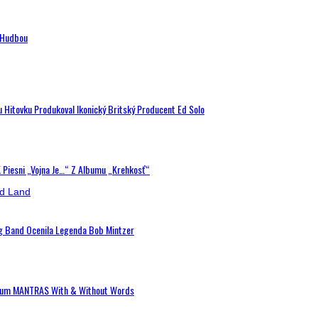
n Hudbou
u Hitovku Produkoval Ikonický Britský Producent Ed Solo
K Piesni „Vojna Je…“ Z Albumu „Krehkosť“
ig Band Ocenila Legenda Bob Mintzer
 Album MANTRAS With & Without Words