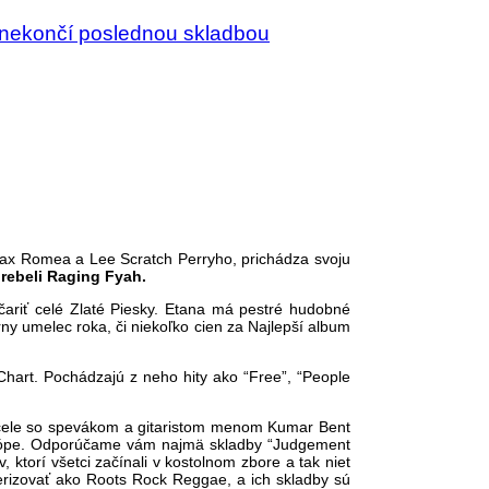
a nekončí poslednou skladbou
 Max Romea a Lee Scratch Perryho, prichádza svoju
rebeli Raging Fyah.
čariť celé Zlaté Piesky. Etana má pestré hudobné
ny umelec roka, či niekoľko cien za Najlepší album
hart. Pochádzajú z neho hity ako “Free”, “People
a čele so spevákom a gitaristom menom Kumar Bent
Európe. Odporúčame vám najmä skladby “Judgement
 ktorí všetci začínali v kostolnom zbore a tak niet
terizovať ako Roots Rock Reggae, a ich skladby sú