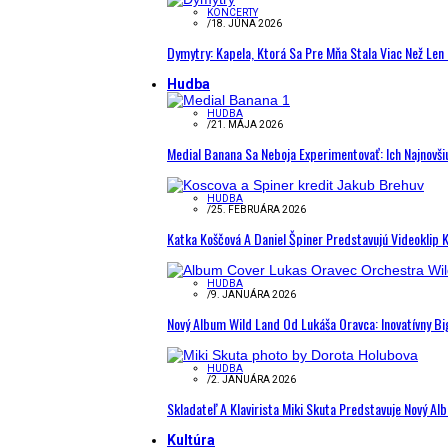
KONCERTY
/
18. JÚNA 2026
Dymytry: Kapela, Ktorá Sa Pre Mňa Stala Viac Než Le
Hudba
HUDBA
/
21. MÁJA 2026
Medial Banana Sa Neboja Experimentovať: Ich Najnovši
HUDBA
/
25. FEBRUÁRA 2026
Katka Koščová A Daniel Špiner Predstavujú Videoklip 
HUDBA
/
9. JANUÁRA 2026
Nový Album Wild Land Od Lukáša Oravca: Inovatívny B
HUDBA
/
2. JANUÁRA 2026
Skladateľ A Klavirista Miki Skuta Predstavuje Nový
Kultúra