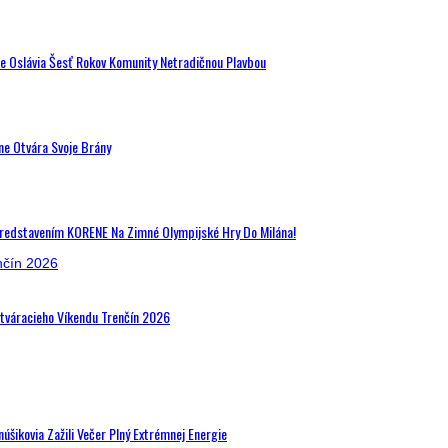
de Oslávia Šesť Rokov Komunity Netradičnou Plavbou
ne Otvára Svoje Brány
Predstavením KORENE Na Zimné Olympijské Hry Do Milána!
Otváracieho Víkendu Trenčín 2026
šikovia Zažili Večer Plný Extrémnej Energie