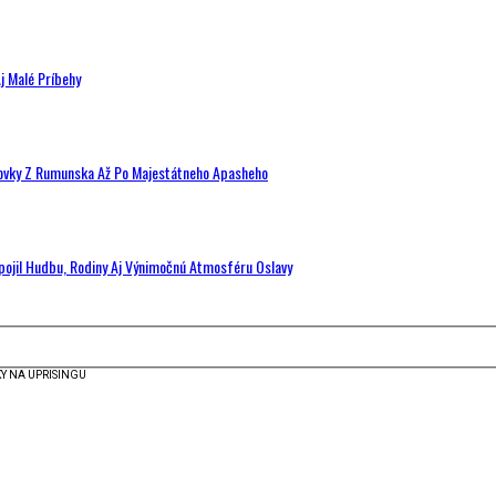
j Malé Príbehy
hovky Z Rumunska Až Po Majestátneho Apasheho
Spojil Hudbu, Rodiny Aj Výnimočnú Atmosféru Oslavy
Y NA UPRISINGU