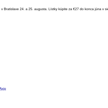
v Bratislave 24. a 25. augusta. Lístky kúpite za €27 do konca júna v siet
Axjo