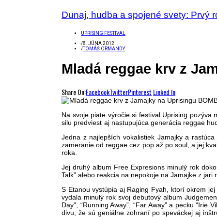
Dunaj, hudba a spojené svety: Prvý 
UPRISING FESTIVAL
/
8. JÚNA 2012
/
TOMÁŠ ORMANDY
Mladá reggae krv z Jam
Share On:
Facebook
Twitter
Pinterest
Linked In
Na svoje piate výročie si festival Uprising pozý
silu predviesť aj nastupujúca generácia reggae h
Jedna z najlepších vokalistiek Jamajky a rastúc
zameranie od reggae cez pop až po soul, a jej kva
roka.
Jej druhý album Free Expresions minulý rok doko
Talk” alebo reakcia na nepokoje na Jamajke z jari
S Etanou vystúpia aj Raging Fyah, ktorí okrem j
vydala minulý rok svoj debutový album Judgemen
Day”, “Running Away”, “Far Away” a pecku “Irie Vib
divu, že sú geniálne zohraní po speváckej aj inš