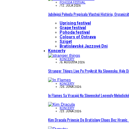
POHODA FESTIVAL
/
12. JÚLA 2026
Jubilejná Pohoda Prepísala Vlastnú Históriu, Organizá
Uprising festival
Grape festival
Pohoda festival
Colours of Ostrava
Sziget
Bratislavské Jazzové Dni
Koncerty
KONCERTY
/
6. AUGUSTA 2026
Stranger Things Live Po Prvýkrát Na Slovensku. Kyle D
KONCERTY
/
26. JÚNA 2026
In Flames Sa Vracajú Na Slovensko! Legendy Melodick
KONCERTY
/
23. JÚNA 2026
Kim Dracula Prinesie Do Bratislavy Chaos Bez Hraníc. 