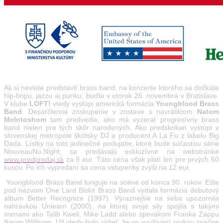
Ak si neviete predstaviť brass band, na koncerte ktorého sa dočkáte
hip-hopu, jazzu aj punku, buďte v utorok 26. novembra v Bratislave.
V klube
LOFT!
vtedy vystúpi americká formácia
Youngblood Brass
Band
. Desaťčlenné zoskupenie v zostave s navrátilcom
Natom
McIntoshom
tam predvedie, ako má vyzerať progresívny brass
band nielen pre tých skôr narodených. Ako predskokan vystúpi v
slovenskej metropole škótsky DJ a producent A La Fu z labelu Big
Dada. Lístky na toto jedinečné podujatie, ktoré bude súčasťou série
NouveauNu.Night, sa predávajú exkluzívne na webstránke
www.predpredaj.sk
za 9 eur. Táto cena však platí len pre prvých 50
kusov. Po ich vypredaní sa cena vstupenky zvýši na 12 eur.
Youngblood Brass Band funguje na scéne od konca 90. rokov. Ešte
pod názvom One Lard Biskit Brass Band vydala formácia debutový
album Better Recognize (1997). Výraznejšie na seba upozornila
nahrávkou Unlearn (2000), na ktorej svoje sily spojila s takými
menami ako Talib Kweli, Mike Ladd alebo spevákom Franka Zappu
Ikeom Willisom. Už vtedy bolo vidieť, že vo využívaní prvkov značne