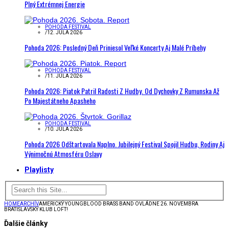
Plný Extrémnej Energie
POHODA FESTIVAL
/
12. JÚLA 2026
Pohoda 2026: Posledný Deň Priniesol Veľké Koncerty Aj Malé Príbehy
POHODA FESTIVAL
/
11. JÚLA 2026
Pohoda 2026: Piatok Patril Radosti Z Hudby. Od Dychovky Z Rumunska Až
Po Majestátneho Apasheho
POHODA FESTIVAL
/
10. JÚLA 2026
Pohoda 2026 Odštartovala Naplno. Jubilejný Festival Spojil Hudbu, Rodiny Aj
Výnimočnú Atmosféru Oslavy
Playlisty
HOME
ARCHÍV
AMERICKÝ YOUNGBLOOD BRASS BAND OVLÁDNE 26. NOVEMBRA
BRATISLAVSKÝ KLUB LOFT!
Ďalšie články