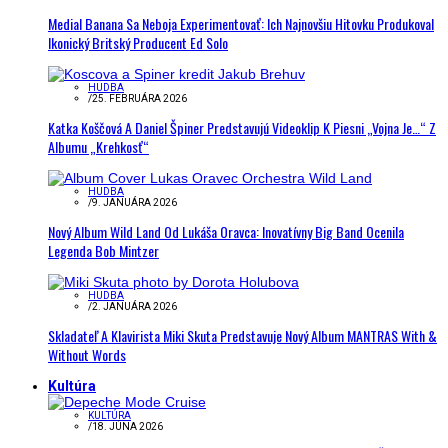
Medial Banana Sa Neboja Experimentovať: Ich Najnovšiu Hitovku Produkoval
Ikonický Britský Producent Ed Solo
HUDBA
/
25. FEBRUÁRA 2026
Katka Koščová A Daniel Špiner Predstavujú Videoklip K Piesni „Vojna Je…“ Z
Albumu „Krehkosť“
HUDBA
/
9. JANUÁRA 2026
Nový Album Wild Land Od Lukáša Oravca: Inovatívny Big Band Ocenila
Legenda Bob Mintzer
HUDBA
/
2. JANUÁRA 2026
Skladateľ A Klavirista Miki Skuta Predstavuje Nový Album MANTRAS With &
Without Words
Kultúra
KULTÚRA
/
18. JÚNA 2026