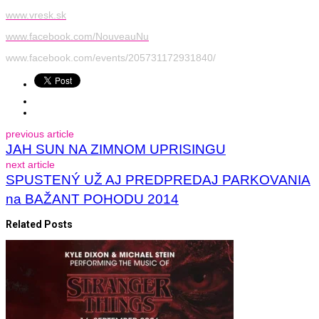
www.vresk.sk
www.facebook.com/NouveauNu
www.facebook.com/events/205731172931840/
previous article
JAH SUN NA ZIMNOM UPRISINGU
next article
SPUSTENÝ UŽ AJ PREDPREDAJ PARKOVANIA
na BAŽANT POHODU 2014
Related Posts