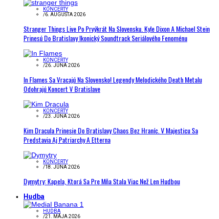
KONCERTY
/
6. AUGUSTA 2026
Stranger Things Live Po Prvýkrát Na Slovensku. Kyle Dixon A Michael Stein
Prinesú Do Bratislavy Ikonický Soundtrack Seriálového Fenoménu
KONCERTY
/
26. JÚNA 2026
In Flames Sa Vracajú Na Slovensko! Legendy Melodického Death Metalu
Odohrajú Koncert V Bratislave
KONCERTY
/
23. JÚNA 2026
Kim Dracula Prinesie Do Bratislavy Chaos Bez Hraníc. V Majesticu Sa
Predstavia Aj Patriarchy A Etterna
KONCERTY
/
18. JÚNA 2026
Dymytry: Kapela, Ktorá Sa Pre Mňa Stala Viac Než Len Hudbou
Hudba
HUDBA
/
21. MÁJA 2026