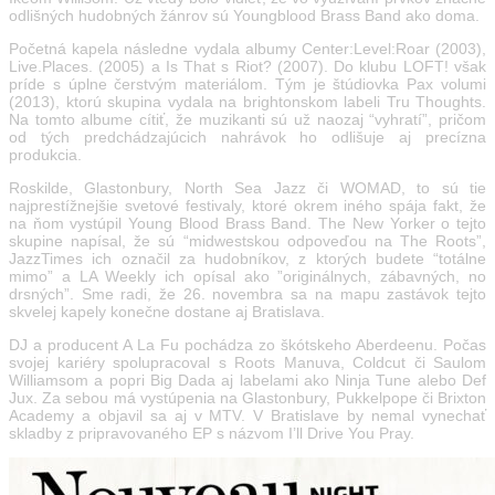
odlišných hudobných žánrov sú Youngblood Brass Band ako doma.
Početná kapela následne vydala albumy Center:Level:Roar (2003),
Live.Places. (2005) a Is That s Riot? (2007). Do klubu LOFT! však
príde s úplne čerstvým materiálom. Tým je štúdiovka Pax volumi
(2013), ktorú skupina vydala na brightonskom labeli Tru Thoughts.
Na tomto albume cítiť, že muzikanti sú už naozaj “vyhratí”, pričom
od tých predchádzajúcich nahrávok ho odlišuje aj precízna
produkcia.
Roskilde, Glastonbury, North Sea Jazz či WOMAD, to sú tie
najprestížnejšie svetové festivaly, ktoré okrem iného spája fakt, že
na ňom vystúpil Young Blood Brass Band. The New Yorker o tejto
skupine napísal, že sú “midwestskou odpoveďou na The Roots”,
JazzTimes ich označil za hudobníkov, z ktorých budete “totálne
mimo” a LA Weekly ich opísal ako ”originálnych, zábavných, no
drsných”. Sme radi, že 26. novembra sa na mapu zastávok tejto
skvelej kapely konečne dostane aj Bratislava.
DJ a producent A La Fu pochádza zo škótskeho Aberdeenu. Počas
svojej kariéry spolupracoval s Roots Manuva, Coldcut či Saulom
Williamsom a popri Big Dada aj labelami ako Ninja Tune alebo Def
Jux. Za sebou má vystúpenia na Glastonbury, Pukkelpope či Brixton
Academy a objavil sa aj v MTV. V Bratislave by nemal vynechať
skladby z pripravovaného EP s názvom I’ll Drive You Pray.