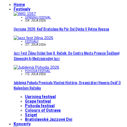
Home
Festivaly
UPRISING FESTIVAL
/
24. JÚLA 2026
Uprising 2026: Keď Bratislava Na Pár Dní Dýcha V Rytme Reggae
FESTIVALY
/
21. JÚLA 2026
Jazz Fest Žilina Oslávi Svoj 8. Ročník. Do Centra Mesta Prinesie Špičkový
Slovenský Aj Medzinárodný Jazz
POHODA FESTIVAL
/
12. JÚLA 2026
Jubilejná Pohoda Prepísala Vlastnú Históriu, Organizátori Hovoria Opäť O
Najlepšom Ročníku
Uprising festival
Grape festival
Pohoda festival
Colours of Ostrava
Sziget
Bratislavské Jazzové Dni
Koncerty