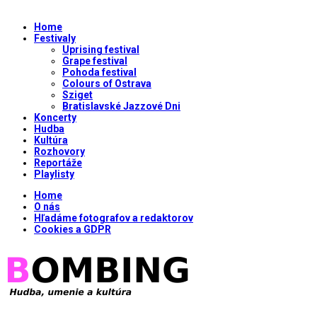
Home
Festivaly
Uprising festival
Grape festival
Pohoda festival
Colours of Ostrava
Sziget
Bratislavské Jazzové Dni
Koncerty
Hudba
Kultúra
Rozhovory
Reportáže
Playlisty
Home
O nás
Hľadáme fotografov a redaktorov
Cookies a GDPR