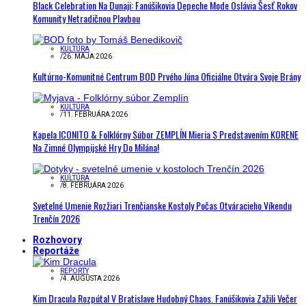
Black Celebration Na Dunaji: Fanúšikovia Depeche Mode Oslávia Šesť Rokov
Komunity Netradičnou Plavbou
KULTÚRA
/
26. MÁJA 2026
Kultúrno-Komunitné Centrum BOD Prvého Júna Oficiálne Otvára Svoje Brány
KULTÚRA
/
11. FEBRUÁRA 2026
Kapela ICONITO & Folklórny Súbor ZEMPLÍN Mieria S Predstavením KORENE
Na Zimné Olympijské Hry Do Milána!
KULTÚRA
/
8. FEBRUÁRA 2026
Svetelné Umenie Rozžiari Trenčianske Kostoly Počas Otváracieho Víkendu
Trenčín 2026
Rozhovory
Reportáže
REPORTY
/
4. AUGUSTA 2026
Kim Dracula Rozpútal V Bratislave Hudobný Chaos. Fanúšikovia Zažili Večer