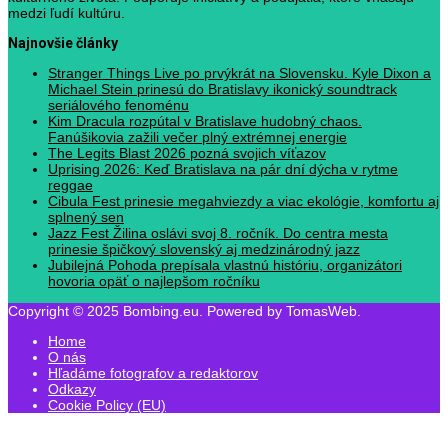
medzi ľudí kultúru.
Najnovšie články
Stranger Things Live po prvýkrát na Slovensku. Kyle Dixon a
Michael Stein prinesú do Bratislavy ikonický soundtrack
seriálového fenoménu
Kim Dracula rozpútal v Bratislave hudobný chaos.
Fanúšikovia zažili večer plný extrémnej energie
The Legits Blast 2026 pozná svojich víťazov
Uprising 2026: Keď Bratislava na pár dní dýcha v rytme
reggae
Cibula Fest prinesie megahviezdy a viac ekológie, komfortu aj
splnený sen
Jazz Fest Žilina oslávi svoj 8. ročník. Do centra mesta
prinesie špičkový slovenský aj medzinárodný jazz
Jubilejná Pohoda prepísala vlastnú históriu, organizátori
hovoria opäť o najlepšom ročníku
Copyright © 2025 Bombing.eu. Powered by TomasWeb.
Home
O nás
Hľadáme fotografov a redaktorov
Odkazy
Cookie Policy (EU)