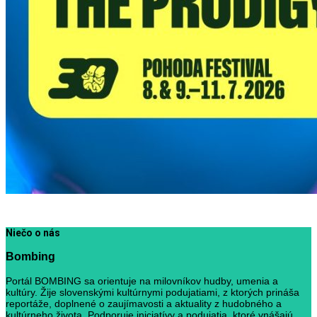
Niečo o nás
Bombing
Portál BOMBING sa orientuje na milovníkov hudby, umenia a
kultúry. Žije slovenskými kultúrnymi podujatiami, z ktorých prináša
reportáže, doplnené o zaujímavosti a aktuality z hudobného a
kultúrneho života. Podporuje iniciatívy a podujatia, ktoré vnášajú