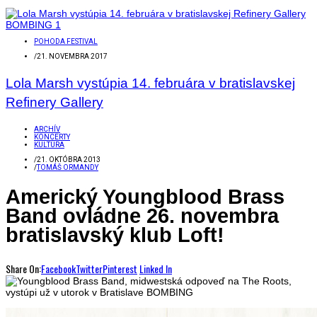
POHODA FESTIVAL
/
21. NOVEMBRA 2017
Lola Marsh vystúpia 14. februára v bratislavskej
Refinery Gallery
ARCHÍV
KONCERTY
KULTÚRA
/
21. OKTÓBRA 2013
/
TOMÁŠ ORMANDY
Americký Youngblood Brass
Band ovládne 26. novembra
bratislavský klub Loft!
Share On:
Facebook
Twitter
Pinterest
Linked In