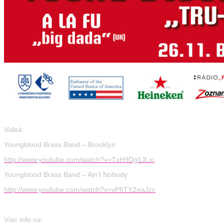
Videá:
Youngblood Brass Band – Brooklyn
http://www.youtube.com/watch?v=TxH9Dg1JLio
Youngblood Brass Band – Ain’t Nobody
http://www.youtube.com/watch?v=vP6TYZeaJzc
Viac info na: