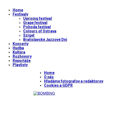
Home
Festivaly
Uprising festival
Grape festival
Pohoda festival
Colours of Ostrava
Sziget
Bratislavské Jazzové Dni
Koncerty
Hudba
Kultúra
Rozhovory
Reportáže
Playlisty
Home
O nás
Hľadáme fotografov a redaktorov
Cookies a GDPR