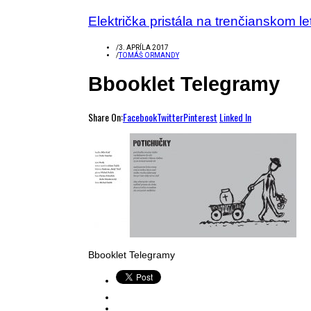
Električka pristála na trenčianskom 
/
3. APRÍLA 2017
/
TOMÁŠ ORMANDY
Bbooklet Telegramy
Share On:
Facebook
Twitter
Pinterest
Linked In
Bbooklet Telegramy