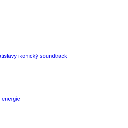
tislavy ikonický soundtrack
j energie