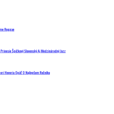
ytme Reggae
a Prinesie Špičkový Slovenský Aj Medzinárodný Jazz
tori Hovoria Opäť O Najlepšom Ročníku