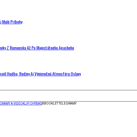
j Malé Príbehy
hovky Z Rumunska Až Po Majestátneho Apasheho
Spojil Hudbu, Rodiny Aj Výnimočnú Atmosféru Oslavy
GRAMY A VIDEOKLIP CHÝBAŠ
BBOOKLET TELEGRAMY