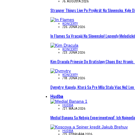
/
6. AUGUSTA 2026
Stranger Things Live Po Prvýkrát Na Slovensku. Kyle D
KONCERTY
/
26. JÚNA 2026
In Flames Sa Vracajú Na Slovensko! Legendy Melodick
KONCERTY
/
23. JÚNA 2026
Kim Dracula Prinesie Do Bratislavy Chaos Bez Hraníc. 
KONCERTY
/
18. JÚNA 2026
Dymytry: Kapela, Ktorá Sa Pre Mňa Stala Viac Než Le
Hudba
HUDBA
/
21. MÁJA 2026
Medial Banana Sa Neboja Experimentovať: Ich Najnovši
HUDBA
/
25. FEBRUÁRA 2026