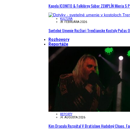
Kapela ICONITO & Folklórny Súbor ZEMPLÍN Mieria S 
KULTÚRA
/
8. FEBRUÁRA 2026
Svetelné Umenie Rozžiari Trenčianske Kostoly Počas 
Rozhovory
Reportáže
REPORTY
/
4. AUGUSTA 2026
Kim Dracula Rozpútal V Bratislave Hudobný Chaos. Fanú