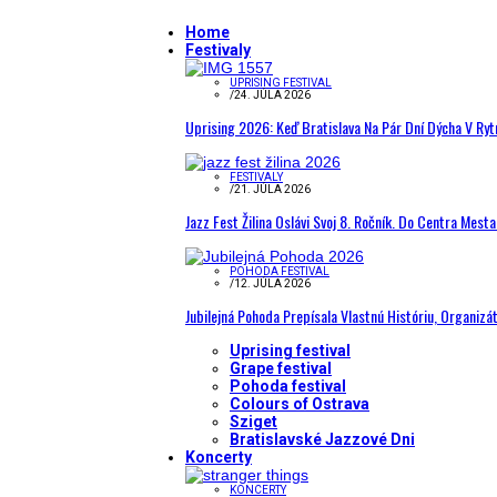
Home
Festivaly
UPRISING FESTIVAL
/
24. JÚLA 2026
Uprising 2026: Keď Bratislava Na Pár Dní Dýcha V R
FESTIVALY
/
21. JÚLA 2026
Jazz Fest Žilina Oslávi Svoj 8. Ročník. Do Centra Mest
POHODA FESTIVAL
/
12. JÚLA 2026
Jubilejná Pohoda Prepísala Vlastnú Históriu, Organizá
Uprising festival
Grape festival
Pohoda festival
Colours of Ostrava
Sziget
Bratislavské Jazzové Dni
Koncerty
KONCERTY