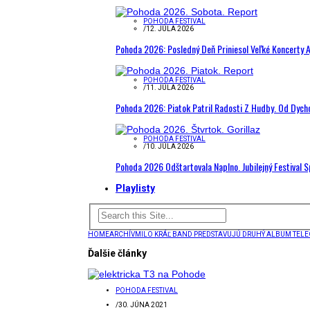
POHODA FESTIVAL
/
12. JÚLA 2026
Pohoda 2026: Posledný Deň Priniesol Veľké Koncerty A
POHODA FESTIVAL
/
11. JÚLA 2026
Pohoda 2026: Piatok Patril Radosti Z Hudby. Od Dyc
POHODA FESTIVAL
/
10. JÚLA 2026
Pohoda 2026 Odštartovala Naplno. Jubilejný Festival 
Playlisty
HOME
ARCHÍV
MILO KRÁĽ BAND PREDSTAVUJÚ DRUHÝ ALBUM TELE
Ďalšie články
POHODA FESTIVAL
/
30. JÚNA 2021