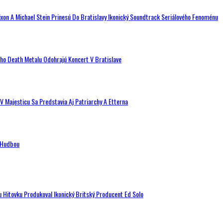
ixon A Michael Stein Prinesú Do Bratislavy Ikonický Soundtrack Seriálového Fenoménu
ého Death Metalu Odohrajú Koncert V Bratislave
V Majesticu Sa Predstavia Aj Patriarchy A Etterna
n Hudbou
u Hitovku Produkoval Ikonický Britský Producent Ed Solo