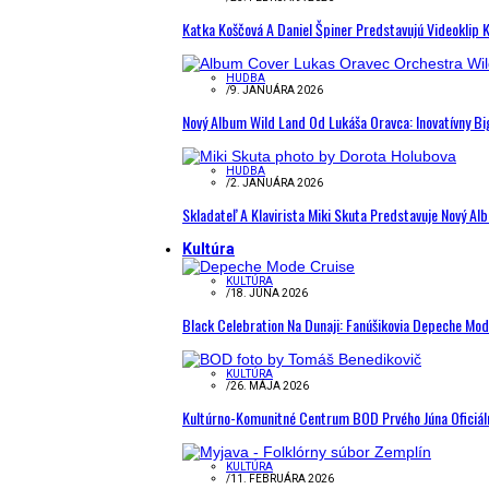
Katka Koščová A Daniel Špiner Predstavujú Videoklip 
HUDBA
/
9. JANUÁRA 2026
Nový Album Wild Land Od Lukáša Oravca: Inovatívny B
HUDBA
/
2. JANUÁRA 2026
Skladateľ A Klavirista Miki Skuta Predstavuje Nový
Kultúra
KULTÚRA
/
18. JÚNA 2026
Black Celebration Na Dunaji: Fanúšikovia Depeche Mo
KULTÚRA
/
26. MÁJA 2026
Kultúrno-Komunitné Centrum BOD Prvého Júna Oficiál
KULTÚRA
/
11. FEBRUÁRA 2026