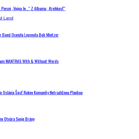
K Piesni „Vojna Je…“ Z Albumu „Krehkosť“
ig Band Ocenila Legenda Bob Mintzer
 Album MANTRAS With & Without Words
de Oslávia Šesť Rokov Komunity Netradičnou Plavbou
ne Otvára Svoje Brány