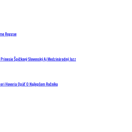
ytme Reggae
a Prinesie Špičkový Slovenský Aj Medzinárodný Jazz
tori Hovoria Opäť O Najlepšom Ročníku