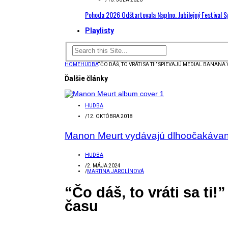
Pohoda 2026 Odštartovala Naplno. Jubilejný Festival 
Playlisty
HOME
HUDBA
“ČO DÁŠ, TO VRÁTI SA TI!” SPIEVAJÚ MEDIAL BANA
Ďalšie články
HUDBA
/
12. OKTÓBRA 2018
Manon Meurt vydávajú dlhoočakávaný 
HUDBA
/
2. MÁJA 2024
/
MARTINA JAROLÍNOVÁ
“Čo dáš, to vráti sa t
času