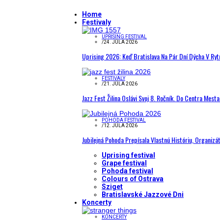
Home
Festivaly
UPRISING FESTIVAL
/
24. JÚLA 2026
Uprising 2026: Keď Bratislava Na Pár Dní Dýcha V R
FESTIVALY
/
21. JÚLA 2026
Jazz Fest Žilina Oslávi Svoj 8. Ročník. Do Centra Mest
POHODA FESTIVAL
/
12. JÚLA 2026
Jubilejná Pohoda Prepísala Vlastnú Históriu, Organizá
Uprising festival
Grape festival
Pohoda festival
Colours of Ostrava
Sziget
Bratislavské Jazzové Dni
Koncerty
KONCERTY