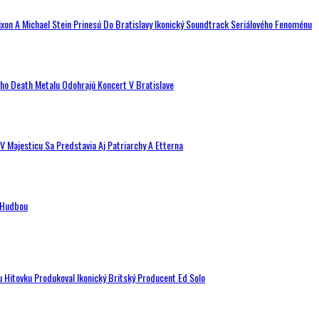
ixon A Michael Stein Prinesú Do Bratislavy Ikonický Soundtrack Seriálového Fenoménu
ého Death Metalu Odohrajú Koncert V Bratislave
V Majesticu Sa Predstavia Aj Patriarchy A Etterna
n Hudbou
u Hitovku Produkoval Ikonický Britský Producent Ed Solo