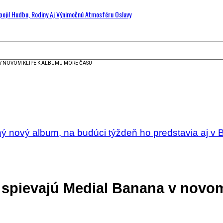
Spojil Hudbu, Rodiny Aj Výnimočnú Atmosféru Oslavy
NA V NOVOM KLIPE K ALBUMU MORE ČASU
nový album, na budúci týždeň ho predstavia aj v B
i!” spievajú Medial Banana v nov