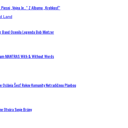
K Piesni „Vojna Je…“ Z Albumu „Krehkosť“
ig Band Ocenila Legenda Bob Mintzer
 Album MANTRAS With & Without Words
de Oslávia Šesť Rokov Komunity Netradičnou Plavbou
ne Otvára Svoje Brány