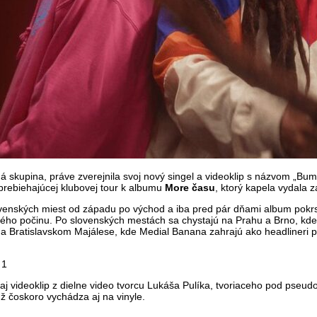
skupina, práve zverejnila svoj nový singel a videoklip s názvom „Bume
prebiehajúcej klubovej tour k albumu
More času
, ktorý kapela vydala
enských miest od západu po východ a iba pred pár dňami album pokrst
vého počinu. Po slovenských mestách sa chystajú na Prahu a Brno, kde
na Bratislavskom Majálese, kde Medial Banana zahrajú ako headlineri 
 aj videoklip z dielne video tvorcu Lukáša Pulíka, tvoriaceho pod ps
ž čoskoro vychádza aj na vinyle.