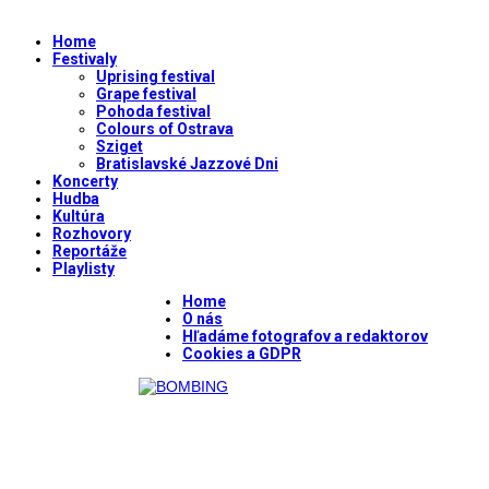
Home
Festivaly
Uprising festival
Grape festival
Pohoda festival
Colours of Ostrava
Sziget
Bratislavské Jazzové Dni
Koncerty
Hudba
Kultúra
Rozhovory
Reportáže
Playlisty
Home
O nás
Hľadáme fotografov a redaktorov
Cookies a GDPR