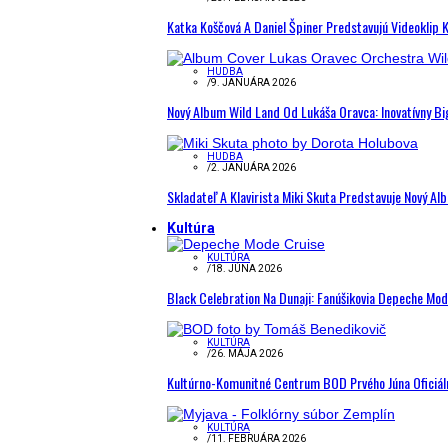
Katka Koščová A Daniel Špiner Predstavujú Videoklip 
HUDBA
/
9. JANUÁRA 2026
Nový Album Wild Land Od Lukáša Oravca: Inovatívny B
HUDBA
/
2. JANUÁRA 2026
Skladateľ A Klavirista Miki Skuta Predstavuje Nový
Kultúra
KULTÚRA
/
18. JÚNA 2026
Black Celebration Na Dunaji: Fanúšikovia Depeche Mo
KULTÚRA
/
26. MÁJA 2026
Kultúrno-Komunitné Centrum BOD Prvého Júna Oficiál
KULTÚRA
/
11. FEBRUÁRA 2026