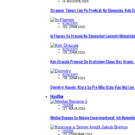
/
6. AUGUSTA 2026
Stranger Things Live Po Prvýkrát Na Slovensku. Kyle D
KONCERTY
/
26. JÚNA 2026
In Flames Sa Vracajú Na Slovensko! Legendy Melodick
KONCERTY
/
23. JÚNA 2026
Kim Dracula Prinesie Do Bratislavy Chaos Bez Hraníc. 
KONCERTY
/
18. JÚNA 2026
Dymytry: Kapela, Ktorá Sa Pre Mňa Stala Viac Než Le
Hudba
HUDBA
/
21. MÁJA 2026
Medial Banana Sa Neboja Experimentovať: Ich Najnovši
HUDBA
/
25. FEBRUÁRA 2026