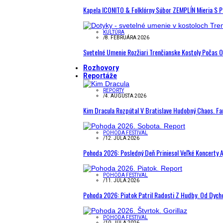
Kapela ICONITO & Folklórny Súbor ZEMPLÍN Mieria S 
KULTÚRA
/
8. FEBRUÁRA 2026
Svetelné Umenie Rozžiari Trenčianske Kostoly Počas 
Rozhovory
Reportáže
REPORTY
/
4. AUGUSTA 2026
Kim Dracula Rozpútal V Bratislave Hudobný Chaos. Fanú
POHODA FESTIVAL
/
12. JÚLA 2026
Pohoda 2026: Posledný Deň Priniesol Veľké Koncerty A
POHODA FESTIVAL
/
11. JÚLA 2026
Pohoda 2026: Piatok Patril Radosti Z Hudby. Od Dyc
POHODA FESTIVAL
/
10. JÚLA 2026