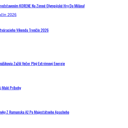
Predstavením KORENE Na Zimné Olympijské Hry Do Milána!
Otváracieho Víkendu Trenčín 2026
šikovia Zažili Večer Plný Extrémnej Energie
j Malé Príbehy
hovky Z Rumunska Až Po Majestátneho Apasheho