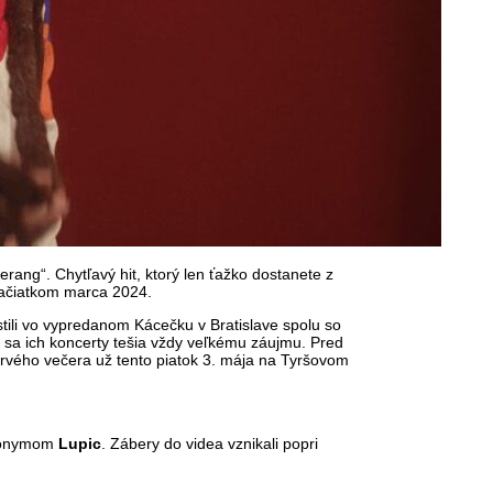
rang“. Chytľavý hit, ktorý len ťažko dostanete z
 začiatkom marca 2024.
ili vo vypredanom Kácečku v Bratislave spolu so
 sa ich koncerty tešia vždy veľkému záujmu. Pred
prvého večera už tento piatok 3. mája na Tyršovom
eudonymom
Lupic
. Zábery do videa vznikali popri