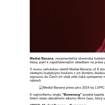
Medial Banana
, nezameniteľná slovenská hudobná 
hlavy, patrí k najobľúbenejším skladbám na práve 
S novou nahrávkou obehli Medial Banana už 8 slov
všetkými hudobnými hosťami z ich štvrtého štúdio
výpravou do Čiech ich však ešte čaká vystúpenie 
nábreží.
K najnovšiemu singlu
“
Bumerang
”
posiela kapela
fotení obalu aktuálneho albumu More času, ktorý u