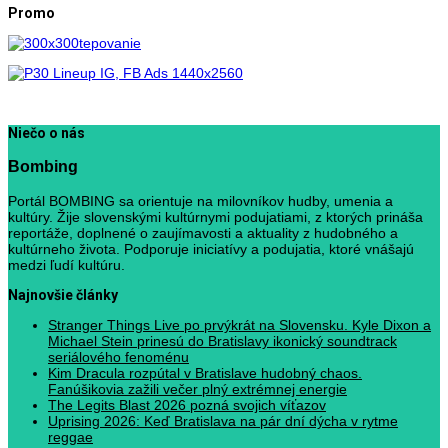
Promo
Niečo o nás
Bombing
Portál BOMBING sa orientuje na milovníkov hudby, umenia a
kultúry. Žije slovenskými kultúrnymi podujatiami, z ktorých prináša
reportáže, doplnené o zaujímavosti a aktuality z hudobného a
kultúrneho života. Podporuje iniciatívy a podujatia, ktoré vnášajú
medzi ľudí kultúru.
Najnovšie články
Stranger Things Live po prvýkrát na Slovensku. Kyle Dixon a
Michael Stein prinesú do Bratislavy ikonický soundtrack
seriálového fenoménu
Kim Dracula rozpútal v Bratislave hudobný chaos.
Fanúšikovia zažili večer plný extrémnej energie
The Legits Blast 2026 pozná svojich víťazov
Uprising 2026: Keď Bratislava na pár dní dýcha v rytme
reggae