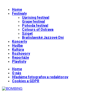
Home
Festivaly
Uprising festival
Grape festival
Pohoda festival
Colours of Ostrava
Sziget
Bratislavské Jazzové Dni
Koncerty
Hudba
Kultúra
Rozhovory
Reportáže
Playlisty
Home
O nás
Hľadáme fotografov a redaktorov
Cookies a GDPR