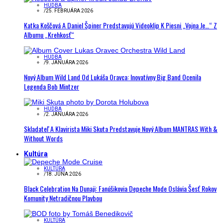
HUDBA
/
25. FEBRUÁRA 2026
Katka Koščová A Daniel Špiner Predstavujú Videoklip K Piesni „Vojna Je…“ Z
Albumu „Krehkosť“
HUDBA
/
9. JANUÁRA 2026
Nový Album Wild Land Od Lukáša Oravca: Inovatívny Big Band Ocenila
Legenda Bob Mintzer
HUDBA
/
2. JANUÁRA 2026
Skladateľ A Klavirista Miki Skuta Predstavuje Nový Album MANTRAS With &
Without Words
Kultúra
KULTÚRA
/
18. JÚNA 2026
Black Celebration Na Dunaji: Fanúšikovia Depeche Mode Oslávia Šesť Rokov
Komunity Netradičnou Plavbou
KULTÚRA