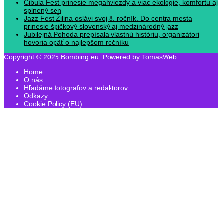
Cibula Fest prinesie megahviezdy a viac ekológie, komfortu aj
splnený sen
Jazz Fest Žilina oslávi svoj 8. ročník. Do centra mesta
prinesie špičkový slovenský aj medzinárodný jazz
Jubilejná Pohoda prepísala vlastnú históriu, organizátori
hovoria opäť o najlepšom ročníku
Copyright © 2025 Bombing.eu. Powered by TomasWeb.
Home
O nás
Hľadáme fotografov a redaktorov
Odkazy
Cookie Policy (EU)