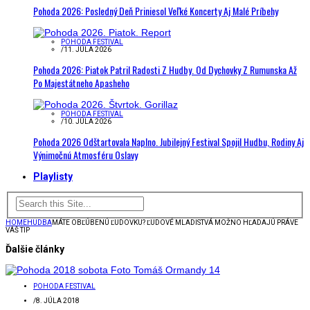
Pohoda 2026: Posledný Deň Priniesol Veľké Koncerty Aj Malé Príbehy
POHODA FESTIVAL
/
11. JÚLA 2026
Pohoda 2026: Piatok Patril Radosti Z Hudby. Od Dychovky Z Rumunska Až
Po Majestátneho Apasheho
POHODA FESTIVAL
/
10. JÚLA 2026
Pohoda 2026 Odštartovala Naplno. Jubilejný Festival Spojil Hudbu, Rodiny Aj
Výnimočnú Atmosféru Oslavy
Playlisty
HOME
HUDBA
MÁTE OBĽÚBENÚ ĽUDOVKU? ĽUDOVÉ MLADISTVÁ MOŽNO HĽADAJÚ PRÁVE
VÁŠ TIP
Ďalšie články
POHODA FESTIVAL
/
8. JÚLA 2018