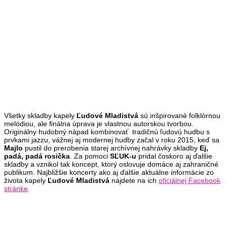
Všetky skladby kapely
Ľudové Mladistvá
sú inšpirované folklórnou
melódiou, ale finálna úprava je vlastnou autorskou tvorbou.
Originálny hudobný nápad kombinovať tradičnú ľudovú hudbu s
prvkami jazzu, vážnej aj modernej hudby začal v roku 2015, keď sa
Majlo
pustil do prerobenia starej archívnej nahrávky skladby
Ej,
padá, padá rosička
. Za pomoci
SĽUK-u
pridal čoskoro aj ďalšie
skladby a vznikol tak koncept, ktorý oslovuje domáce aj zahraničné
publikum. Najbližšie koncerty ako aj ďalšie aktuálne informácie zo
života kapely
Ľudové Mladistvá
nájdete na ich
oficiálnej Facebook
stránke
.