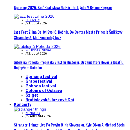
Uprising 2026: Keď Bratislava Na Pár Dní Dýcha V Rytme Reggae
FESTIVALY
/
21. JÚLA 2026
Jazz Fest Žilina Oslávi Svoj 8. Ročník. Do Centra Mesta Prinesie Špičkový
Slovenský Aj Medzinárodný Jazz
POHODA FESTIVAL
/
12. JÚLA 2026
Jubilejná Pohoda Prepísala Vlastnú Históriu, Organizátori Hovoria Opäť O
Najlepšom Ročníku
Uprising festival
Grape festival
Pohoda festival
Colours of Ostrava
Sziget
Bratislavské Jazzové Dni
Koncerty
KONCERTY
/
6. AUGUSTA 2026
Stranger Things Live Po Prvýkrát Na Slovensku. Kyle Dixon A Michael Stein