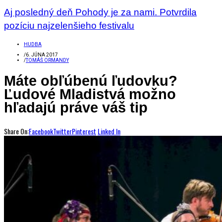
Aj posledný deň Pohody je za nami. Potvrdila
pozíciu najzelenšieho festivalu
HUDBA
/
6. JÚNA 2017
/
TOMÁŠ ORMANDY
Máte obľúbenú ľudovku?
Ľudové Mladistvá možno
hľadajú práve váš tip
Share On:
Facebook
Twitter
Pinterest
Linked In