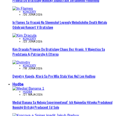
Prinesú Do Bratislavy Ikonický Soundtrack Seriálového Fenoménu
KONCERTY
/
26. JÚNA 2026
In Flames Sa Vracajú Na Slovensko! Legendy Melodického Death Metalu
Odohrajú Koncert V Bratislave
KONCERTY
/
23. JÚNA 2026
Kim Dracula Prinesie Do Bratislavy Chaos Bez Hraníc. V Majesticu Sa
Predstavia Aj Patriarchy A Etterna
KONCERTY
/
18. JÚNA 2026
Dymytry: Kapela, Ktorá Sa Pre Mňa Stala Viac Než Len Hudbou
Hudba
HUDBA
/
21. MÁJA 2026
Medial Banana Sa Neboja Experimentovať: Ich Najnovšiu Hitovku Produkoval
Ikonický Britský Producent Ed Solo