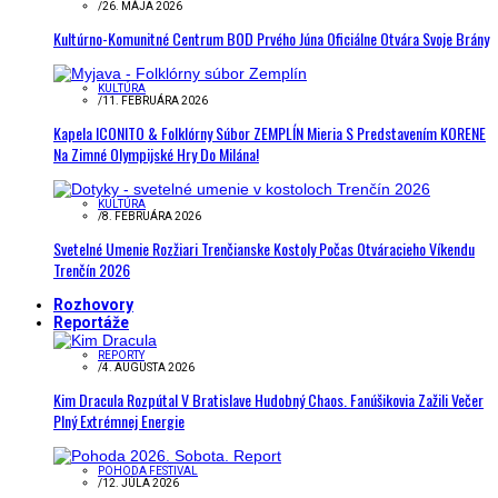
/
26. MÁJA 2026
Kultúrno-Komunitné Centrum BOD Prvého Júna Oficiálne Otvára Svoje Brány
KULTÚRA
/
11. FEBRUÁRA 2026
Kapela ICONITO & Folklórny Súbor ZEMPLÍN Mieria S Predstavením KORENE
Na Zimné Olympijské Hry Do Milána!
KULTÚRA
/
8. FEBRUÁRA 2026
Svetelné Umenie Rozžiari Trenčianske Kostoly Počas Otváracieho Víkendu
Trenčín 2026
Rozhovory
Reportáže
REPORTY
/
4. AUGUSTA 2026
Kim Dracula Rozpútal V Bratislave Hudobný Chaos. Fanúšikovia Zažili Večer
Plný Extrémnej Energie
POHODA FESTIVAL
/
12. JÚLA 2026