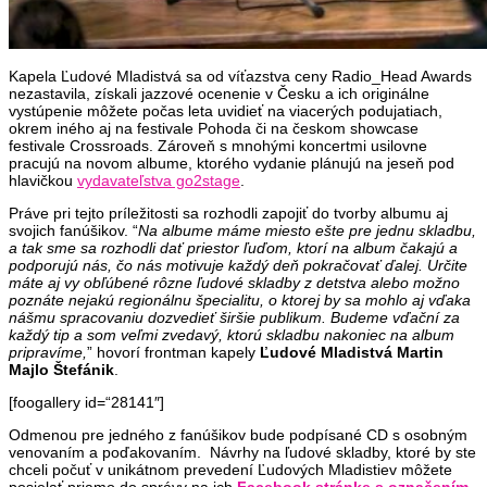
Kapela Ľudové Mladistvá sa od víťazstva ceny Radio_Head Awards
nezastavila, získali jazzové ocenenie v Česku a ich originálne
vystúpenie môžete počas leta uvidieť na viacerých podujatiach,
okrem iného aj na festivale Pohoda či na českom showcase
festivale Crossroads. Zároveň s mnohými koncertmi usilovne
pracujú na novom albume, ktorého vydanie plánujú na jeseň pod
hlavičkou
vydavateľstva go2stage
.
Práve pri tejto príležitosti sa rozhodli zapojiť do tvorby albumu aj
svojich fanúšikov. “
Na albume máme miesto ešte pre jednu skladbu,
a tak sme sa rozhodli dať priestor ľuďom, ktorí na album čakajú a
podporujú nás, čo nás motivuje každý deň pokračovať ďalej. Určite
máte aj vy obľúbené rôzne ľudové skladby z detstva alebo možno
poznáte nejakú regionálnu špecialitu, o ktorej by sa mohlo aj vďaka
nášmu spracovaniu dozvedieť širšie publikum. Budeme vďační za
každý tip a som veľmi zvedavý, ktorú skladbu nakoniec na album
pripravíme,
” hovorí frontman kapely
Ľudové Mladistvá Martin
Majlo Štefánik
.
[foogallery id=“28141″]
Odmenou pre jedného z fanúšikov bude podpísané CD s osobným
venovaním a poďakovaním. Návrhy na ľudové skladby, ktoré by ste
chceli počuť v unikátnom prevedení Ľudových Mladistiev môžete
posielať priamo do správy na ich
Facebook stránke s označením