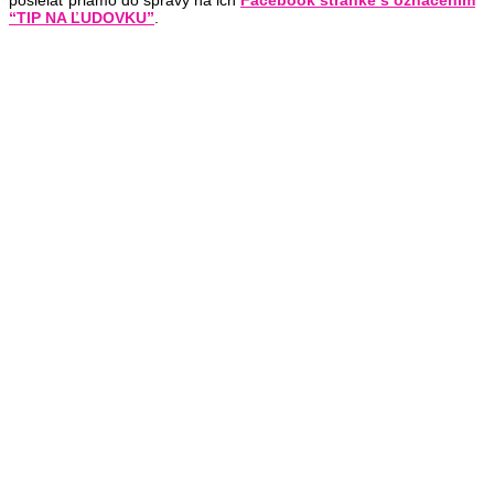
“TIP NA ĽUDOVKU”
.