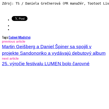
Zdroj: TS / Daniela Grečnerová (PR manažér, Tootoot Liv
Tags:
Ľudové Mladistvá
previous article
Martin Geišberg a Daniel Špiner sa spojili v
projekte Sandonoriko a vydávajú debutový album
next article
25. výročie festivalu LUMEN bolo čarovné