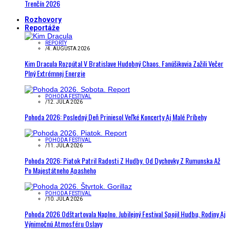
Trenčín 2026
Rozhovory
Reportáže
REPORTY
/
4. AUGUSTA 2026
Kim Dracula Rozpútal V Bratislave Hudobný Chaos. Fanúšikovia Zažili Večer
Plný Extrémnej Energie
POHODA FESTIVAL
/
12. JÚLA 2026
Pohoda 2026: Posledný Deň Priniesol Veľké Koncerty Aj Malé Príbehy
POHODA FESTIVAL
/
11. JÚLA 2026
Pohoda 2026: Piatok Patril Radosti Z Hudby. Od Dychovky Z Rumunska Až
Po Majestátneho Apasheho
POHODA FESTIVAL
/
10. JÚLA 2026
Pohoda 2026 Odštartovala Naplno. Jubilejný Festival Spojil Hudbu, Rodiny Aj
Výnimočnú Atmosféru Oslavy