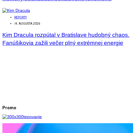
REPORTY
/
4. AUGUSTA 2026
Kim Dracula rozpútal v Bratislave hudobný chaos.
Fanúšikovia zažili večer plný extrémnej energie
Promo