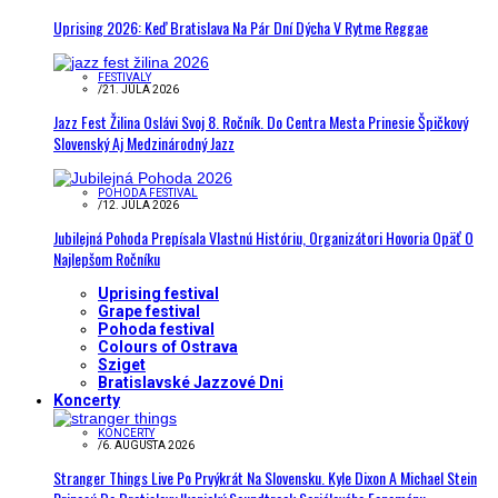
Uprising 2026: Keď Bratislava Na Pár Dní Dýcha V Rytme Reggae
FESTIVALY
/
21. JÚLA 2026
Jazz Fest Žilina Oslávi Svoj 8. Ročník. Do Centra Mesta Prinesie Špičkový
Slovenský Aj Medzinárodný Jazz
POHODA FESTIVAL
/
12. JÚLA 2026
Jubilejná Pohoda Prepísala Vlastnú Históriu, Organizátori Hovoria Opäť O
Najlepšom Ročníku
Uprising festival
Grape festival
Pohoda festival
Colours of Ostrava
Sziget
Bratislavské Jazzové Dni
Koncerty
KONCERTY
/
6. AUGUSTA 2026
Stranger Things Live Po Prvýkrát Na Slovensku. Kyle Dixon A Michael Stein