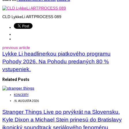
CLD LykkeLi ARTPROCESS 089
previous article
Lykke Li headlinerkou piatkového programu
Pohody 2026. Na Pohodu predaných 80 %
vstupeniek.
Related Posts
KONCERTY
/
6. AUGUSTA 2026
Stranger Things Live po prvýkrát na Slovensku.
Kyle Dixon a Michael Stein prinesú do Bratislavy
ikonický soundtrack seriálového fenoménu