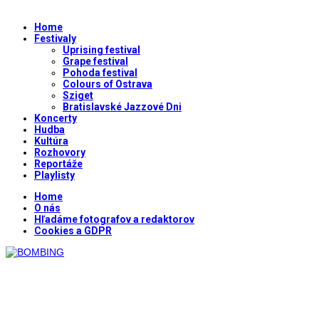
Home
Festivaly
Uprising festival
Grape festival
Pohoda festival
Colours of Ostrava
Sziget
Bratislavské Jazzové Dni
Koncerty
Hudba
Kultúra
Rozhovory
Reportáže
Playlisty
Home
O nás
Hľadáme fotografov a redaktorov
Cookies a GDPR