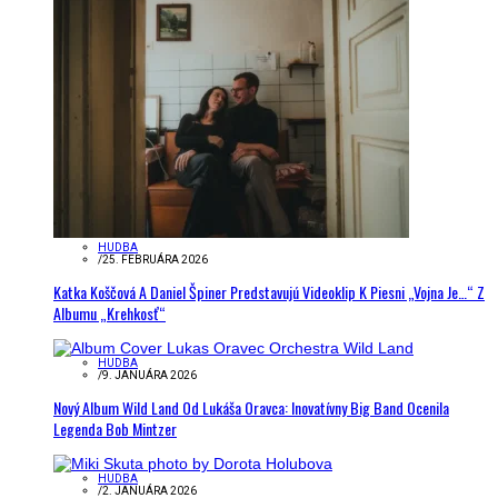
HUDBA
/
25. FEBRUÁRA 2026
Katka Koščová A Daniel Špiner Predstavujú Videoklip K Piesni „Vojna Je…“ Z
Albumu „Krehkosť“
HUDBA
/
9. JANUÁRA 2026
Nový Album Wild Land Od Lukáša Oravca: Inovatívny Big Band Ocenila
Legenda Bob Mintzer
HUDBA
/
2. JANUÁRA 2026