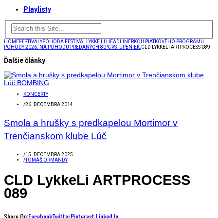
Playlisty
HOME
FESTIVALY
POHODA FESTIVAL
LYKKE LI HEADLINERKOU PIATKOVÉHO PROGRAMU
POHODY 2026. NA POHODU PREDANÝCH 80 % VSTUPENIEK.
CLD LYKKELI ARTPROCESS 089
Ďalšie články
KONCERTY
/
26. DECEMBRA 2014
Smola a hrušky s predkapelou Mortimor v
Trenčianskom klube Lúč
/
15. DECEMBRA 2025
/
TOMÁŠ ORMANDY
CLD LykkeLi ARTPROCESS
089
Share On:
Facebook
Twitter
Pinterest
Linked In