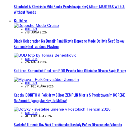
Skladateľ A Klavirista Miki Skuta Predstavuje Nový Album MANTRAS With &
Without Words
Kultúra
KULTÚRA
/
18. JÚNA 2026
Black Celebration Na Dunaji: Fanúšikovia Depeche Mode Oslávia Šesť Rokov
Komunity Netradičnou Plavbou
KULTÚRA
/
26. MÁJA 2026
Kultúrno-Komunitné Centrum BOD Prvého Júna Oficiálne Otvára Svoje Brány
KULTÚRA
/
11. FEBRUÁRA 2026
Kapela ICONITO & Folklórny Súbor ZEMPLÍN Mieria S Predstavením KORENE
Na Zimné Olympijské Hry Do Milána!
KULTÚRA
/
8. FEBRUÁRA 2026
Svetelné Umenie Rozžiari Trenčianske Kostoly Počas Otváracieho Víkendu