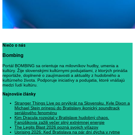
Niečo o nás
Bombing
Portál BOMBING sa orientuje na milovníkov hudby, umenia a
kultúry. Žije slovenskými kultúrnymi podujatiami, z ktorých prináša
reportáže, doplnené o zaujímavosti a aktuality z hudobného a
kultúrneho života. Podporuje iniciatívy a podujatia, ktoré vnášajú
medzi ľudí kultúru.
Najnovšie články
Stranger Things Live po prvýkrát na Slovensku. Kyle Dixon a
Michael Stein prinesú do Bratislavy ikonický soundtrack
seriálového fenoménu
Kim Dracula rozpútal v Bratislave hudobný chaos.
Fanúšikovia zažili večer plný extrémnej energie
The Legits Blast 2026 pozná svojich víťazov
Uprising 2026: Keď Bratislava na pár dní dýcha v rytme