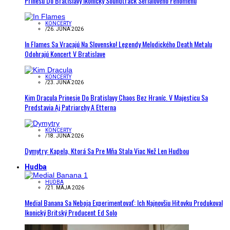
Prinesú Do Bratislavy Ikonický Soundtrack Seriálového Fenoménu
KONCERTY
/
26. JÚNA 2026
In Flames Sa Vracajú Na Slovensko! Legendy Melodického Death Metalu
Odohrajú Koncert V Bratislave
KONCERTY
/
23. JÚNA 2026
Kim Dracula Prinesie Do Bratislavy Chaos Bez Hraníc. V Majesticu Sa
Predstavia Aj Patriarchy A Etterna
KONCERTY
/
18. JÚNA 2026
Dymytry: Kapela, Ktorá Sa Pre Mňa Stala Viac Než Len Hudbou
Hudba
HUDBA
/
21. MÁJA 2026
Medial Banana Sa Neboja Experimentovať: Ich Najnovšiu Hitovku Produkoval
Ikonický Britský Producent Ed Solo