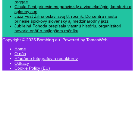
reggae
Cibula Fest prinesie megahviezdy a viac ekológie, komfortu aj
splnený sen
Jazz Fest Žilina oslávi svoj 8. ročník. Do centra mesta
prinesie špičkový slovenský aj medzinárodný jazz
Jubilejná Pohoda prepísala vlastnú históriu, organizátori
hovoria opäť o najlepšom ročníku
Copyright © 2025 Bombing.eu. Powered by TomasWeb.
Home
O nás
Hľadáme fotografov a redaktorov
Odkazy
Cookie Policy (EU)