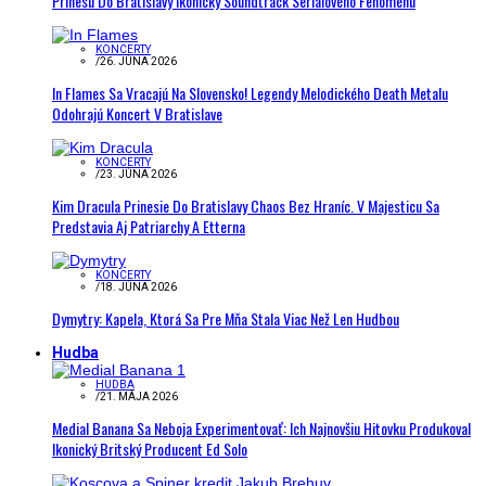
Prinesú Do Bratislavy Ikonický Soundtrack Seriálového Fenoménu
KONCERTY
/
26. JÚNA 2026
In Flames Sa Vracajú Na Slovensko! Legendy Melodického Death Metalu
Odohrajú Koncert V Bratislave
KONCERTY
/
23. JÚNA 2026
Kim Dracula Prinesie Do Bratislavy Chaos Bez Hraníc. V Majesticu Sa
Predstavia Aj Patriarchy A Etterna
KONCERTY
/
18. JÚNA 2026
Dymytry: Kapela, Ktorá Sa Pre Mňa Stala Viac Než Len Hudbou
Hudba
HUDBA
/
21. MÁJA 2026
Medial Banana Sa Neboja Experimentovať: Ich Najnovšiu Hitovku Produkoval
Ikonický Britský Producent Ed Solo