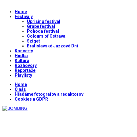
Home
Festivaly
Uprising festival
Grape festival
Pohoda festival
Colours of Ostrava
Sziget
Bratislavské Jazzové Dni
Koncerty
Hudba
Kultúra
Rozhovory
Reportáže
Playlisty
Home
O nás
Hľadáme fotografov a redaktorov
Cookies a GDPR