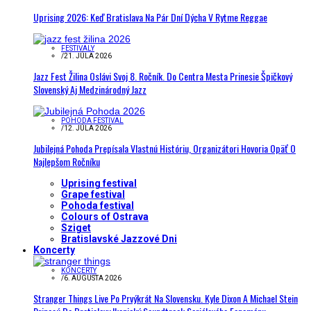
Uprising 2026: Keď Bratislava Na Pár Dní Dýcha V Rytme Reggae
FESTIVALY
/
21. JÚLA 2026
Jazz Fest Žilina Oslávi Svoj 8. Ročník. Do Centra Mesta Prinesie Špičkový
Slovenský Aj Medzinárodný Jazz
POHODA FESTIVAL
/
12. JÚLA 2026
Jubilejná Pohoda Prepísala Vlastnú Históriu, Organizátori Hovoria Opäť O
Najlepšom Ročníku
Uprising festival
Grape festival
Pohoda festival
Colours of Ostrava
Sziget
Bratislavské Jazzové Dni
Koncerty
KONCERTY
/
6. AUGUSTA 2026
Stranger Things Live Po Prvýkrát Na Slovensku. Kyle Dixon A Michael Stein