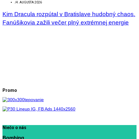
/
4. AUGUSTA 2026
Kim Dracula rozpútal v Bratislave hudobný chaos.
Fanúšikovia zažili večer plný extrémnej energie
Promo
Niečo o nás
Bombing