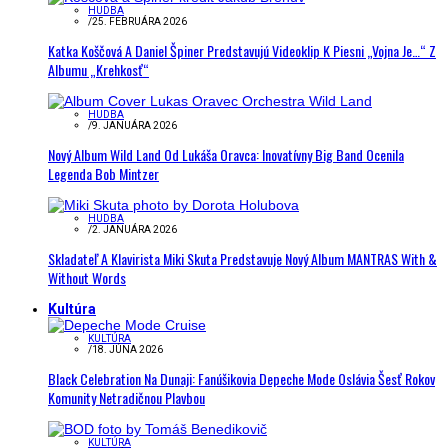
HUDBA
/
25. FEBRUÁRA 2026
Katka Koščová A Daniel Špiner Predstavujú Videoklip K Piesni „Vojna Je…“ Z
Albumu „Krehkosť“
HUDBA
/
9. JANUÁRA 2026
Nový Album Wild Land Od Lukáša Oravca: Inovatívny Big Band Ocenila
Legenda Bob Mintzer
HUDBA
/
2. JANUÁRA 2026
Skladateľ A Klavirista Miki Skuta Predstavuje Nový Album MANTRAS With &
Without Words
Kultúra
KULTÚRA
/
18. JÚNA 2026
Black Celebration Na Dunaji: Fanúšikovia Depeche Mode Oslávia Šesť Rokov
Komunity Netradičnou Plavbou
KULTÚRA