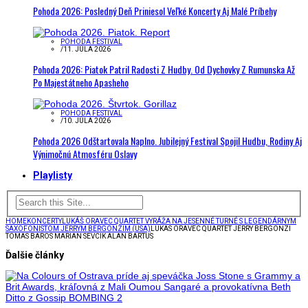
Pohoda 2026: Posledný Deň Priniesol Veľké Koncerty Aj Malé Príbehy
POHODA FESTIVAL
/
11. JÚLA 2026
Pohoda 2026: Piatok Patril Radosti Z Hudby. Od Dychovky Z Rumunska Až
Po Majestátneho Apasheho
POHODA FESTIVAL
/
10. JÚLA 2026
Pohoda 2026 Odštartovala Naplno. Jubilejný Festival Spojil Hudbu, Rodiny Aj
Výnimočnú Atmosféru Oslavy
Playlisty
HOME
KONCERTY
LUKÁŠ ORAVEC QUARTET VYRÁŽA NA JESENNÉ TURNÉ S LEGENDÁRNYM
SAXOFONISTOM JERRYM BERGONZIM (USA)
LUKAS ORAVEC QUARTET JERRY BERGONZI
TOMAS BAROS MARIAN SEVCIK ALAN BARTUS
Ďalšie články