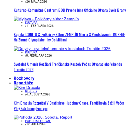
/
26. MÁJA 2026
Kultúrno-Komunitné Centrum BOD Prvého Júna Oficiálne Otvára Svoje Brány
KULTÚRA
/
11. FEBRUÁRA 2026
Kapela ICONITO & Folklórny Súbor ZEMPLÍN Mieria S Predstavením KORENE
Na Zimné Olympijské Hry Do Milána!
KULTÚRA
/
8. FEBRUÁRA 2026
Svetelné Umenie Rozžiari Trenčianske Kostoly Počas Otváracieho Víkendu
Trenčín 2026
Rozhovory
Reportáže
REPORTY
/
4. AUGUSTA 2026
Kim Dracula Rozpútal V Bratislave Hudobný Chaos. Fanúšikovia Zažili Večer
Plný Extrémnej Energie
POHODA FESTIVAL
/
12. JÚLA 2026