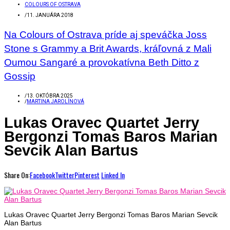
COLOURS OF OSTRAVA
/
11. JANUÁRA 2018
Na Colours of Ostrava príde aj speváčka Joss
Stone s Grammy a Brit Awards, kráľovná z Mali
Oumou Sangaré a provokatívna Beth Ditto z
Gossip
/
13. OKTÓBRA 2025
/
MARTINA JAROLÍNOVÁ
Lukas Oravec Quartet Jerry
Bergonzi Tomas Baros Marian
Sevcik Alan Bartus
Share On:
Facebook
Twitter
Pinterest
Linked In
Lukas Oravec Quartet Jerry Bergonzi Tomas Baros Marian Sevcik
Alan Bartus