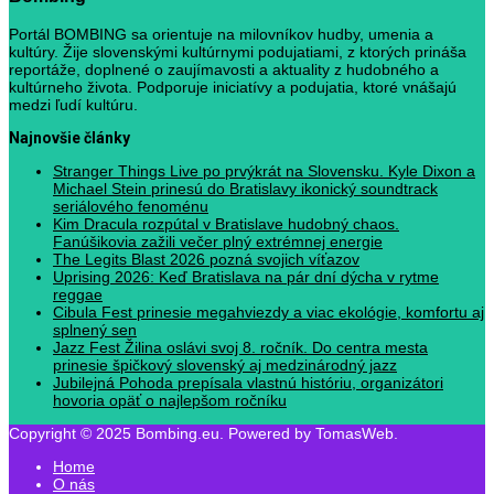
Portál BOMBING sa orientuje na milovníkov hudby, umenia a
kultúry. Žije slovenskými kultúrnymi podujatiami, z ktorých prináša
reportáže, doplnené o zaujímavosti a aktuality z hudobného a
kultúrneho života. Podporuje iniciatívy a podujatia, ktoré vnášajú
medzi ľudí kultúru.
Najnovšie články
Stranger Things Live po prvýkrát na Slovensku. Kyle Dixon a
Michael Stein prinesú do Bratislavy ikonický soundtrack
seriálového fenoménu
Kim Dracula rozpútal v Bratislave hudobný chaos.
Fanúšikovia zažili večer plný extrémnej energie
The Legits Blast 2026 pozná svojich víťazov
Uprising 2026: Keď Bratislava na pár dní dýcha v rytme
reggae
Cibula Fest prinesie megahviezdy a viac ekológie, komfortu aj
splnený sen
Jazz Fest Žilina oslávi svoj 8. ročník. Do centra mesta
prinesie špičkový slovenský aj medzinárodný jazz
Jubilejná Pohoda prepísala vlastnú históriu, organizátori
hovoria opäť o najlepšom ročníku
Copyright © 2025 Bombing.eu. Powered by TomasWeb.
Home
O nás