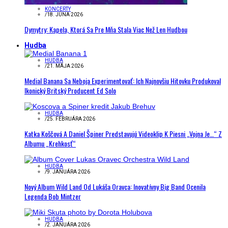
KONCERTY
/
18. JÚNA 2026
Dymytry: Kapela, Ktorá Sa Pre Mňa Stala Viac Než Len Hudbou
Hudba
HUDBA
/
21. MÁJA 2026
Medial Banana Sa Neboja Experimentovať: Ich Najnovšiu Hitovku Produkoval
Ikonický Britský Producent Ed Solo
HUDBA
/
25. FEBRUÁRA 2026
Katka Koščová A Daniel Špiner Predstavujú Videoklip K Piesni „Vojna Je…“ Z
Albumu „Krehkosť“
HUDBA
/
9. JANUÁRA 2026
Nový Album Wild Land Od Lukáša Oravca: Inovatívny Big Band Ocenila
Legenda Bob Mintzer
HUDBA
/
2. JANUÁRA 2026