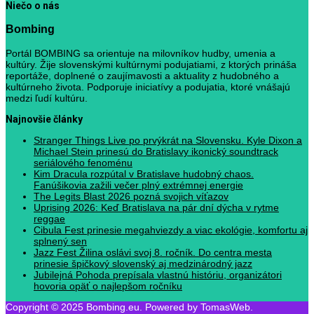
Niečo o nás
Bombing
Portál BOMBING sa orientuje na milovníkov hudby, umenia a
kultúry. Žije slovenskými kultúrnymi podujatiami, z ktorých prináša
reportáže, doplnené o zaujímavosti a aktuality z hudobného a
kultúrneho života. Podporuje iniciatívy a podujatia, ktoré vnášajú
medzi ľudí kultúru.
Najnovšie články
Stranger Things Live po prvýkrát na Slovensku. Kyle Dixon a
Michael Stein prinesú do Bratislavy ikonický soundtrack
seriálového fenoménu
Kim Dracula rozpútal v Bratislave hudobný chaos.
Fanúšikovia zažili večer plný extrémnej energie
The Legits Blast 2026 pozná svojich víťazov
Uprising 2026: Keď Bratislava na pár dní dýcha v rytme
reggae
Cibula Fest prinesie megahviezdy a viac ekológie, komfortu aj
splnený sen
Jazz Fest Žilina oslávi svoj 8. ročník. Do centra mesta
prinesie špičkový slovenský aj medzinárodný jazz
Jubilejná Pohoda prepísala vlastnú históriu, organizátori
hovoria opäť o najlepšom ročníku
Copyright © 2025 Bombing.eu. Powered by TomasWeb.