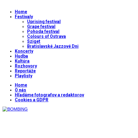
Home
Festivaly
Uprising festival
Grape festival
Pohoda festival
Colours of Ostrava
Sziget
Bratislavské Jazzové Dni
Koncerty
Hudba
Kultúra
Rozhovory
Reportáže
Playlisty
Home
O nás
Hľadáme fotografov a redaktorov
Cookies a GDPR