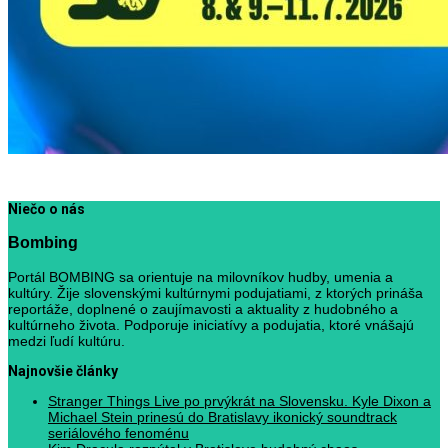
Niečo o nás
Bombing
Portál BOMBING sa orientuje na milovníkov hudby, umenia a
kultúry. Žije slovenskými kultúrnymi podujatiami, z ktorých prináša
reportáže, doplnené o zaujímavosti a aktuality z hudobného a
kultúrneho života. Podporuje iniciatívy a podujatia, ktoré vnášajú
medzi ľudí kultúru.
Najnovšie články
Stranger Things Live po prvýkrát na Slovensku. Kyle Dixon a
Michael Stein prinesú do Bratislavy ikonický soundtrack
seriálového fenoménu