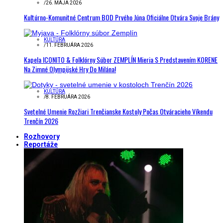
/
26. MÁJA 2026
Kultúrno-Komunitné Centrum BOD Prvého Júna Oficiálne Otvára Svoje Brány
KULTÚRA
/
11. FEBRUÁRA 2026
Kapela ICONITO & Folklórny Súbor ZEMPLÍN Mieria S Predstavením KORENE
Na Zimné Olympijské Hry Do Milána!
KULTÚRA
/
8. FEBRUÁRA 2026
Svetelné Umenie Rozžiari Trenčianske Kostoly Počas Otváracieho Víkendu
Trenčín 2026
Rozhovory
Reportáže