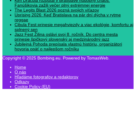
Kim Dracula rozpútal v Bratislave hudobný chaos.
Fanúšikovia zažili večer plný extrémnej energie
The Legits Blast 2026 pozná svojich víťazov
Uprising 2026: Keď Bratislava na pár dní dýcha v rytme
reggae
Cibula Fest prinesie megahviezdy a viac ekológie, komfortu aj
splnený sen
Jazz Fest Žilina oslávi svoj 8. ročník. Do centra mesta
prinesie špičkový slovenský aj medzinárodný jazz
Jubilejná Pohoda prepísala vlastnú históriu, organizátori
hovoria opäť o najlepšom ročníku
Copyright © 2025 Bombing.eu. Powered by TomasWeb.
Home
O nás
Hľadáme fotografov a redaktorov
Odkazy
Cookie Policy (EU)