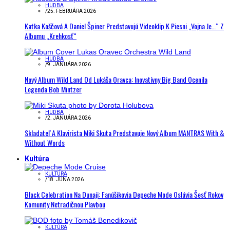
HUDBA
/
25. FEBRUÁRA 2026
Katka Koščová A Daniel Špiner Predstavujú Videoklip K Piesni „Vojna Je…“ Z
Albumu „Krehkosť“
HUDBA
/
9. JANUÁRA 2026
Nový Album Wild Land Od Lukáša Oravca: Inovatívny Big Band Ocenila
Legenda Bob Mintzer
HUDBA
/
2. JANUÁRA 2026
Skladateľ A Klavirista Miki Skuta Predstavuje Nový Album MANTRAS With &
Without Words
Kultúra
KULTÚRA
/
18. JÚNA 2026
Black Celebration Na Dunaji: Fanúšikovia Depeche Mode Oslávia Šesť Rokov
Komunity Netradičnou Plavbou
KULTÚRA