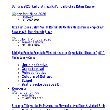
Uprising 2026: Keď Bratislava Na Pár Dní Dýcha V Rytme Reggae
FESTIVALY
/
21. JÚLA 2026
Jazz Fest Žilina Oslávi Svoj 8. Ročník. Do Centra Mesta Prinesie Špičkový
Slovenský Aj Medzinárodný Jazz
POHODA FESTIVAL
/
12. JÚLA 2026
Jubilejná Pohoda Prepísala Vlastnú Históriu, Organizátori Hovoria Opäť O
Najlepšom Ročníku
Uprising festival
Grape festival
Pohoda festival
Colours of Ostrava
Sziget
Bratislavské Jazzové Dni
Koncerty
KONCERTY
/
6. AUGUSTA 2026
Stranger Things Live Po Prvýkrát Na Slovensku. Kyle Dixon A Michael Stein