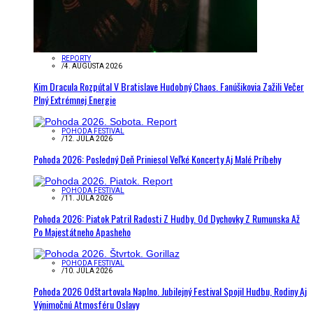
REPORTY
/
4. AUGUSTA 2026
Kim Dracula Rozpútal V Bratislave Hudobný Chaos. Fanúšikovia Zažili Večer
Plný Extrémnej Energie
POHODA FESTIVAL
/
12. JÚLA 2026
Pohoda 2026: Posledný Deň Priniesol Veľké Koncerty Aj Malé Príbehy
POHODA FESTIVAL
/
11. JÚLA 2026
Pohoda 2026: Piatok Patril Radosti Z Hudby. Od Dychovky Z Rumunska Až
Po Majestátneho Apasheho
POHODA FESTIVAL
/
10. JÚLA 2026
Pohoda 2026 Odštartovala Naplno. Jubilejný Festival Spojil Hudbu, Rodiny Aj
Výnimočnú Atmosféru Oslavy