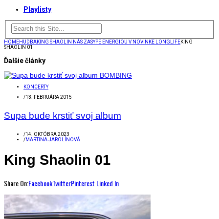
Playlisty
HOME
HUDBA
KING SHAOLIN NÁS ZASYPE ENERGIOU V NOVINKE LONGLIFE
KING
SHAOLIN 01
Ďalšie články
KONCERTY
/
13. FEBRUÁRA 2015
Supa bude krstiť svoj album
/
14. OKTÓBRA 2023
/
MARTINA JAROLÍNOVÁ
King Shaolin 01
Share On:
Facebook
Twitter
Pinterest
Linked In