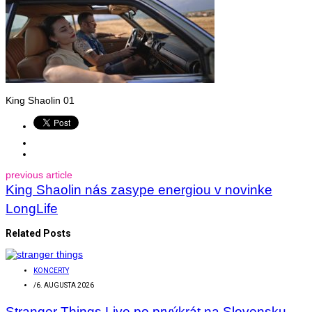
King Shaolin 01
previous article
King Shaolin nás zasype energiou v novinke
LongLife
Related Posts
KONCERTY
/
6. AUGUSTA 2026
Stranger Things Live po prvýkrát na Slovensku.