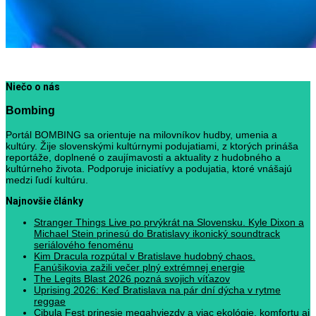
Niečo o nás
Bombing
Portál BOMBING sa orientuje na milovníkov hudby, umenia a
kultúry. Žije slovenskými kultúrnymi podujatiami, z ktorých prináša
reportáže, doplnené o zaujímavosti a aktuality z hudobného a
kultúrneho života. Podporuje iniciatívy a podujatia, ktoré vnášajú
medzi ľudí kultúru.
Najnovšie články
Stranger Things Live po prvýkrát na Slovensku. Kyle Dixon a
Michael Stein prinesú do Bratislavy ikonický soundtrack
seriálového fenoménu
Kim Dracula rozpútal v Bratislave hudobný chaos.
Fanúšikovia zažili večer plný extrémnej energie
The Legits Blast 2026 pozná svojich víťazov
Uprising 2026: Keď Bratislava na pár dní dýcha v rytme
reggae
Cibula Fest prinesie megahviezdy a viac ekológie, komfortu aj