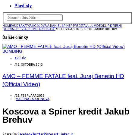
Playlisty
HOME
HUDBA
KATKA KOŠČOVÁ A DANIEL ŠPINER PREDSTAVUJÚ VIDEOKLIP K PIESNI
„VOJNA JE…“ Z ALBUMU „KREHKOSŤ“
KOSCOVA A SPINER KREDIT JAKUB BREHUV
Ďalšie články
ARCHÍV
/
16. OKTÓBRA 2013
AMO – FEMME FATALE feat. Juraj Benetin HD
(Official Video)
/
25. FEBRUÁRA 2026
/
MARTINA JAROLINOVA
Koscova a Spiner kredit Jakub
Brehuv
Share On:
Facebook
Twitter
Pinterest
Linked In