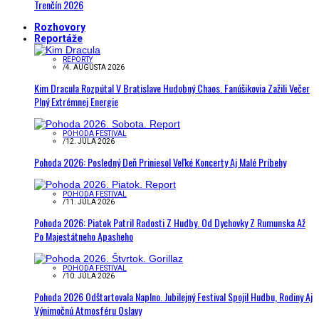
Trenčín 2026
Rozhovory
Reportáže
REPORTY
/
4. AUGUSTA 2026
Kim Dracula Rozpútal V Bratislave Hudobný Chaos. Fanúšikovia Zažili Večer
Plný Extrémnej Energie
POHODA FESTIVAL
/
12. JÚLA 2026
Pohoda 2026: Posledný Deň Priniesol Veľké Koncerty Aj Malé Príbehy
POHODA FESTIVAL
/
11. JÚLA 2026
Pohoda 2026: Piatok Patril Radosti Z Hudby. Od Dychovky Z Rumunska Až
Po Majestátneho Apasheho
POHODA FESTIVAL
/
10. JÚLA 2026
Pohoda 2026 Odštartovala Naplno. Jubilejný Festival Spojil Hudbu, Rodiny Aj
Výnimočnú Atmosféru Oslavy