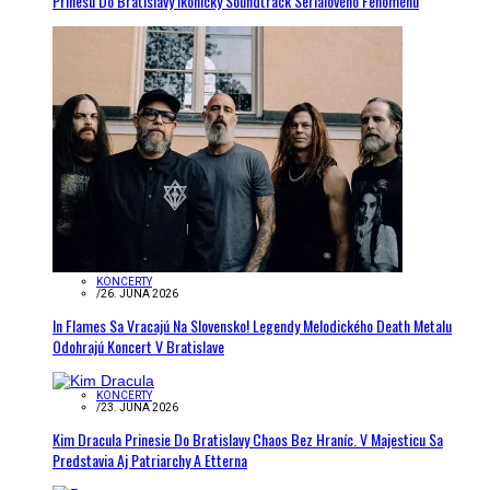
Prinesú Do Bratislavy Ikonický Soundtrack Seriálového Fenoménu
KONCERTY
/
26. JÚNA 2026
In Flames Sa Vracajú Na Slovensko! Legendy Melodického Death Metalu
Odohrajú Koncert V Bratislave
KONCERTY
/
23. JÚNA 2026
Kim Dracula Prinesie Do Bratislavy Chaos Bez Hraníc. V Majesticu Sa
Predstavia Aj Patriarchy A Etterna