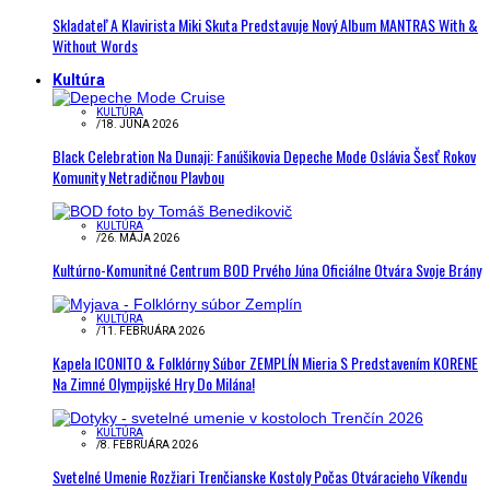
Skladateľ A Klavirista Miki Skuta Predstavuje Nový Album MANTRAS With &
Without Words
Kultúra
KULTÚRA
/
18. JÚNA 2026
Black Celebration Na Dunaji: Fanúšikovia Depeche Mode Oslávia Šesť Rokov
Komunity Netradičnou Plavbou
KULTÚRA
/
26. MÁJA 2026
Kultúrno-Komunitné Centrum BOD Prvého Júna Oficiálne Otvára Svoje Brány
KULTÚRA
/
11. FEBRUÁRA 2026
Kapela ICONITO & Folklórny Súbor ZEMPLÍN Mieria S Predstavením KORENE
Na Zimné Olympijské Hry Do Milána!
KULTÚRA
/
8. FEBRUÁRA 2026
Svetelné Umenie Rozžiari Trenčianske Kostoly Počas Otváracieho Víkendu