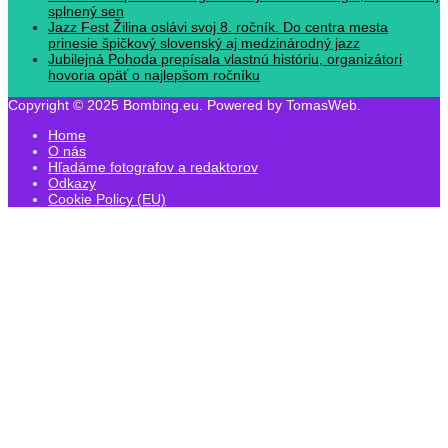
splnený sen
Jazz Fest Žilina oslávi svoj 8. ročník. Do centra mesta
prinesie špičkový slovenský aj medzinárodný jazz
Jubilejná Pohoda prepísala vlastnú históriu, organizátori
hovoria opäť o najlepšom ročníku
Copyright © 2025 Bombing.eu. Powered by TomasWeb.
Home
O nás
Hľadáme fotografov a redaktorov
Odkazy
Cookie Policy (EU)