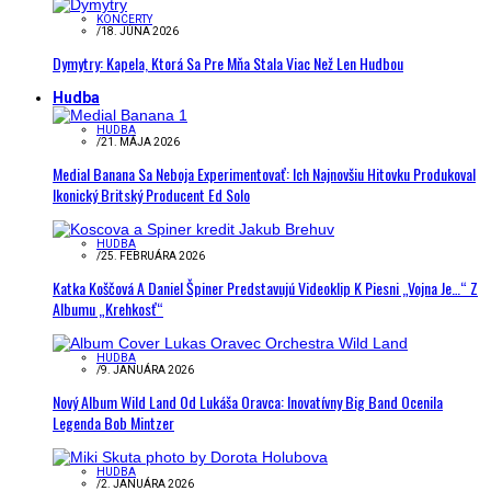
KONCERTY
/
18. JÚNA 2026
Dymytry: Kapela, Ktorá Sa Pre Mňa Stala Viac Než Len Hudbou
Hudba
HUDBA
/
21. MÁJA 2026
Medial Banana Sa Neboja Experimentovať: Ich Najnovšiu Hitovku Produkoval
Ikonický Britský Producent Ed Solo
HUDBA
/
25. FEBRUÁRA 2026
Katka Koščová A Daniel Špiner Predstavujú Videoklip K Piesni „Vojna Je…“ Z
Albumu „Krehkosť“
HUDBA
/
9. JANUÁRA 2026
Nový Album Wild Land Od Lukáša Oravca: Inovatívny Big Band Ocenila
Legenda Bob Mintzer
HUDBA
/
2. JANUÁRA 2026