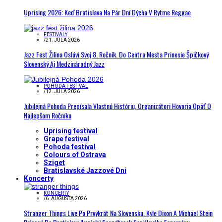
Uprising 2026: Keď Bratislava Na Pár Dní Dýcha V Rytme Reggae
FESTIVALY
/
21. JÚLA 2026
Jazz Fest Žilina Oslávi Svoj 8. Ročník. Do Centra Mesta Prinesie Špičkový
Slovenský Aj Medzinárodný Jazz
POHODA FESTIVAL
/
12. JÚLA 2026
Jubilejná Pohoda Prepísala Vlastnú Históriu, Organizátori Hovoria Opäť O
Najlepšom Ročníku
Uprising festival
Grape festival
Pohoda festival
Colours of Ostrava
Sziget
Bratislavské Jazzové Dni
Koncerty
KONCERTY
/
6. AUGUSTA 2026
Stranger Things Live Po Prvýkrát Na Slovensku. Kyle Dixon A Michael Stein