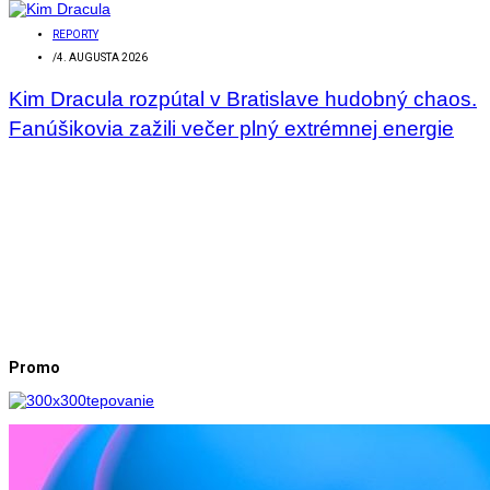
REPORTY
/
4. AUGUSTA 2026
Kim Dracula rozpútal v Bratislave hudobný chaos.
Fanúšikovia zažili večer plný extrémnej energie
Promo