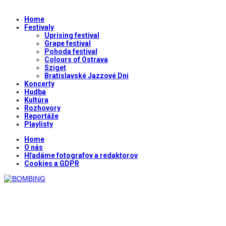
Home
Festivaly
Uprising festival
Grape festival
Pohoda festival
Colours of Ostrava
Sziget
Bratislavské Jazzové Dni
Koncerty
Hudba
Kultúra
Rozhovory
Reportáže
Playlisty
Home
O nás
Hľadáme fotografov a redaktorov
Cookies a GDPR