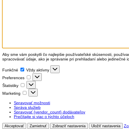
Aby sme vám poskytli čo najlepšie používateľské skúsenosti, používa
spracovávať údaje, ako je správanie pri prehliadaní alebo jedinečné i
Funkčné
Funkčné
Vždy aktívny
Preferences
Preferences
Štatistiky
Štatistiky
Marketing
Marketing
Spravovať možnosti
Správa služieb
Spravovať {vendor_count} dodávateľov
Prečítajte si viac o týchto účeloch
Zo
Akceptovať
Zamietnuť
Zobraziť nastavenia
Uložiť nastavenia