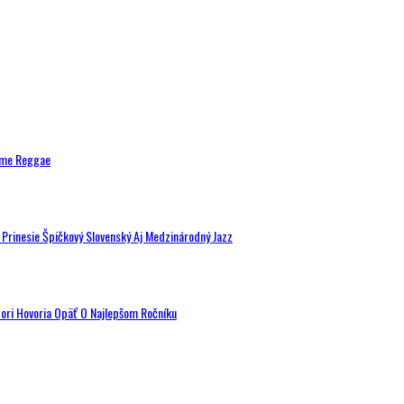
ytme Reggae
a Prinesie Špičkový Slovenský Aj Medzinárodný Jazz
tori Hovoria Opäť O Najlepšom Ročníku