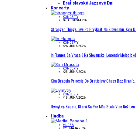
Bratislavské Jazzové Dni
Koncerty
KONCERTY
/
6. AUGUSTA 2026
Stranger Things Live Po Prvýkrát Na Slovensku. Kyle D
KONCERTY
/
26. JÚNA 2026
In Flames Sa Vracajú Na Slovensko! Legendy Melodick
KONCERTY
/
23. JÚNA 2026
Kim Dracula Prinesie Do Bratislavy Chaos Bez Hraníc. 
KONCERTY
/
18. JÚNA 2026
Dymytry: Kapela, Ktorá Sa Pre Mňa Stala Viac Než Le
Hudba
HUDBA
/
21. MÁJA 2026