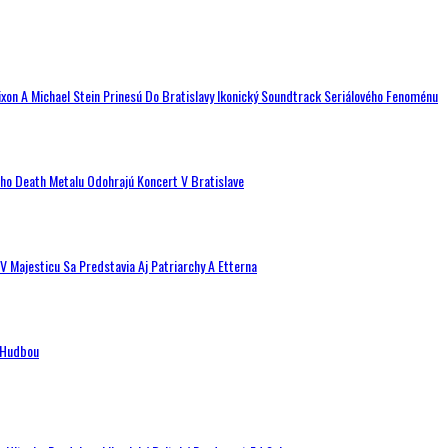
ixon A Michael Stein Prinesú Do Bratislavy Ikonický Soundtrack Seriálového Fenoménu
ého Death Metalu Odohrajú Koncert V Bratislave
V Majesticu Sa Predstavia Aj Patriarchy A Etterna
n Hudbou