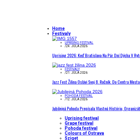
Home
Festivaly
UPRISING FESTIVAL
/
24. JÚLA 2026
Uprising 2026: Keď Bratislava Na Pár Dní Dýcha V R
FESTIVALY
/
21. JÚLA 2026
Jazz Fest Žilina Oslávi Svoj 8. Ročník. Do Centra Mest
POHODA FESTIVAL
/
12. JÚLA 2026
Jubilejná Pohoda Prepísala Vlastnú Históriu, Organizá
Uprising festival
Grape festival
Pohoda festival
Colours of Ostrava
Sziget