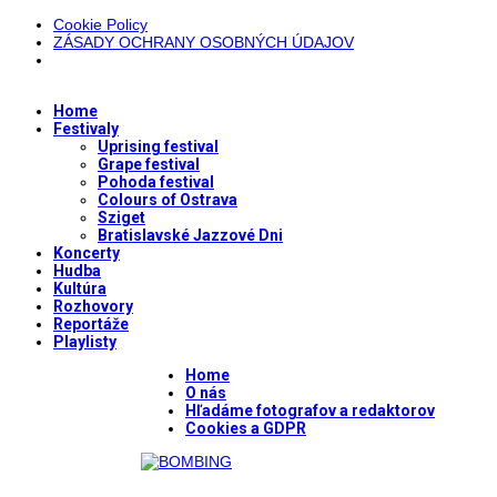
Cookie Policy
ZÁSADY OCHRANY OSOBNÝCH ÚDAJOV
Home
Festivaly
Uprising festival
Grape festival
Pohoda festival
Colours of Ostrava
Sziget
Bratislavské Jazzové Dni
Koncerty
Hudba
Kultúra
Rozhovory
Reportáže
Playlisty
Home
O nás
Hľadáme fotografov a redaktorov
Cookies a GDPR