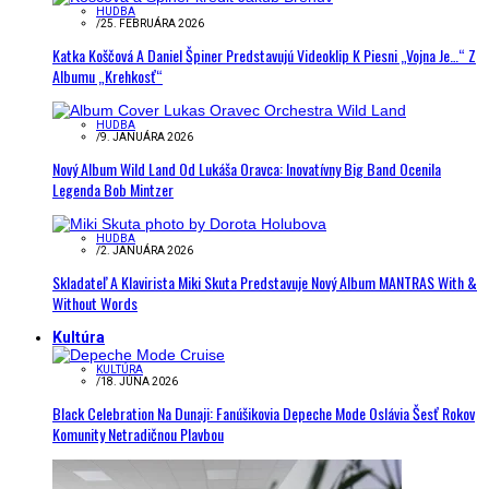
HUDBA
/
25. FEBRUÁRA 2026
Katka Koščová A Daniel Špiner Predstavujú Videoklip K Piesni „Vojna Je…“ Z
Albumu „Krehkosť“
HUDBA
/
9. JANUÁRA 2026
Nový Album Wild Land Od Lukáša Oravca: Inovatívny Big Band Ocenila
Legenda Bob Mintzer
HUDBA
/
2. JANUÁRA 2026
Skladateľ A Klavirista Miki Skuta Predstavuje Nový Album MANTRAS With &
Without Words
Kultúra
KULTÚRA
/
18. JÚNA 2026
Black Celebration Na Dunaji: Fanúšikovia Depeche Mode Oslávia Šesť Rokov
Komunity Netradičnou Plavbou