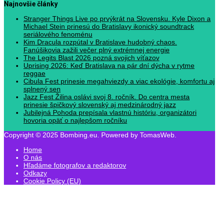
Najnovšie články
Stranger Things Live po prvýkrát na Slovensku. Kyle Dixon a
Michael Stein prinesú do Bratislavy ikonický soundtrack
seriálového fenoménu
Kim Dracula rozpútal v Bratislave hudobný chaos.
Fanúšikovia zažili večer plný extrémnej energie
The Legits Blast 2026 pozná svojich víťazov
Uprising 2026: Keď Bratislava na pár dní dýcha v rytme
reggae
Cibula Fest prinesie megahviezdy a viac ekológie, komfortu aj
splnený sen
Jazz Fest Žilina oslávi svoj 8. ročník. Do centra mesta
prinesie špičkový slovenský aj medzinárodný jazz
Jubilejná Pohoda prepísala vlastnú históriu, organizátori
hovoria opäť o najlepšom ročníku
Copyright © 2025 Bombing.eu. Powered by TomasWeb.
Home
O nás
Hľadáme fotografov a redaktorov
Odkazy
Cookie Policy (EU)