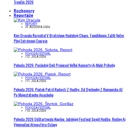
Trenčín 2026
Rozhovory
Reportáže
REPORTY
/
4. AUGUSTA 2026
Kim Dracula Rozpútal V Bratislave Hudobný Chaos. Fanúšikovia Zažili Večer
Plný Extrémnej Energie
POHODA FESTIVAL
/
12. JÚLA 2026
Pohoda 2026: Posledný Deň Priniesol Veľké Koncerty Aj Malé Príbehy
POHODA FESTIVAL
/
11. JÚLA 2026
Pohoda 2026: Piatok Patril Radosti Z Hudby. Od Dychovky Z Rumunska Až
Po Majestátneho Apasheho
POHODA FESTIVAL
/
10. JÚLA 2026
Pohoda 2026 Odštartovala Naplno. Jubilejný Festival Spojil Hudbu, Rodiny Aj
Výnimočnú Atmosféru Oslavy