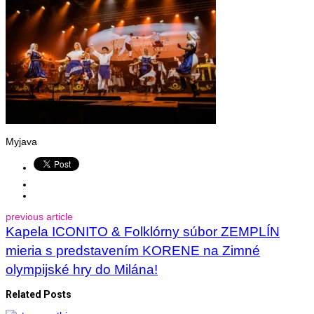
Myjava
previous article
Kapela ICONITO & Folklórny súbor ZEMPLÍN
mieria s predstavením KORENE na Zimné
olympijské hry do Milána!
Related Posts