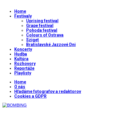
Home
Festivaly
Uprising festival
Grape festival
Pohoda festival
Colours of Ostrava
Sziget
Bratislavské Jazzové Dni
Koncerty
Hudba
Kultúra
Rozhovory
Reportáže
Playlisty
Home
O nás
Hľadáme fotografov a redaktorov
Cookies a GDPR