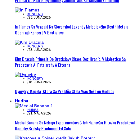
Prinesú Do Bratislavy Ikonický Soundtrack Seriálového Fenoménu
KONCERTY
/
26. JÚNA 2026
In Flames Sa Vracajú Na Slovensko! Legendy Melodického Death Metalu
Odohrajú Koncert V Bratislave
KONCERTY
/
23. JÚNA 2026
Kim Dracula Prinesie Do Bratislavy Chaos Bez Hraníc. V Majesticu Sa
Predstavia Aj Patriarchy A Etterna
KONCERTY
/
18. JÚNA 2026
Dymytry: Kapela, Ktorá Sa Pre Mňa Stala Viac Než Len Hudbou
Hudba
HUDBA
/
21. MÁJA 2026
Medial Banana Sa Neboja Experimentovať: Ich Najnovšiu Hitovku Produkoval
Ikonický Britský Producent Ed Solo