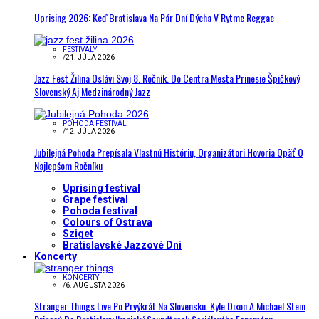
Uprising 2026: Keď Bratislava Na Pár Dní Dýcha V Rytme Reggae
FESTIVALY
/
21. JÚLA 2026
Jazz Fest Žilina Oslávi Svoj 8. Ročník. Do Centra Mesta Prinesie Špičkový
Slovenský Aj Medzinárodný Jazz
POHODA FESTIVAL
/
12. JÚLA 2026
Jubilejná Pohoda Prepísala Vlastnú Históriu, Organizátori Hovoria Opäť O
Najlepšom Ročníku
Uprising festival
Grape festival
Pohoda festival
Colours of Ostrava
Sziget
Bratislavské Jazzové Dni
Koncerty
KONCERTY
/
6. AUGUSTA 2026
Stranger Things Live Po Prvýkrát Na Slovensku. Kyle Dixon A Michael Stein