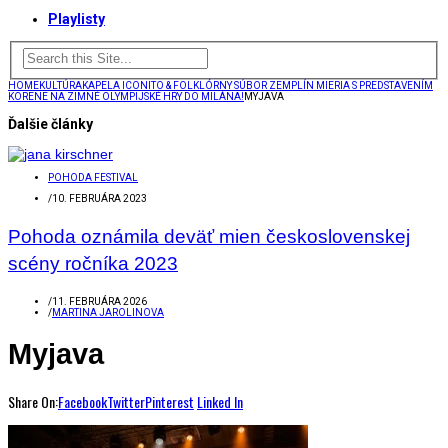
Playlisty
HOME
KULTÚRA
KAPELA ICONITO & FOLKLÓRNY SÚBOR ZEMPLÍN MIERIA S PREDSTAVENÍM
KORENE NA ZIMNÉ OLYMPIJSKÉ HRY DO MILÁNA!
MYJAVA
Ďalšie články
POHODA FESTIVAL
/
10. FEBRUÁRA 2023
Pohoda oznámila deväť mien československej
scény ročníka 2023
/
11. FEBRUÁRA 2026
/
MARTINA JAROLINOVA
Myjava
Share On:
Facebook
Twitter
Pinterest
Linked In