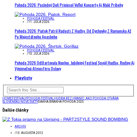
Pohoda 2026: Posledný Deň Priniesol Veľké Koncerty Aj Malé Príbehy
POHODA FESTIVAL
/
11. JÚLA 2026
Pohoda 2026: Piatok Patril Radosti Z Hudby. Od Dychovky Z Rumunska Až
Po Majestátneho Apasheho
POHODA FESTIVAL
/
10. JÚLA 2026
Pohoda 2026 Odštartovala Naplno. Jubilejný Festival Spojil Hudbu, Rodiny Aj
Výnimočnú Atmosféru Oslavy
Playlisty
HOME
FESTIVALY
POHODA FESTIVAL
HUDBA BEZ HRANÍC: AKO POHODA OTVÁRA
SLOVENSKU NOVÉ SVETY
DAKHA BRAKHA POHODA 2025
Ďalšie články
ARCHÍV
/
13. AUGUSTA 2012