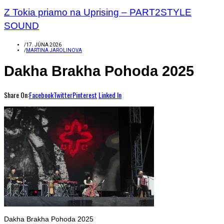
Z Tokia priamo na Uprising – PART2STYLE
SOUND
/
17. JÚNA 2026
/
MARTINA JAROLINOVA
Dakha Brakha Pohoda 2025
Share On:
Facebook
Twitter
Pinterest
Linked In
Dakha Brakha Pohoda 2025