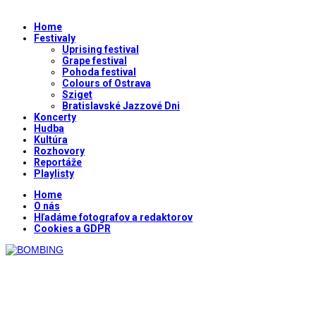
Home
Festivaly
Uprising festival
Grape festival
Pohoda festival
Colours of Ostrava
Sziget
Bratislavské Jazzové Dni
Koncerty
Hudba
Kultúra
Rozhovory
Reportáže
Playlisty
Home
O nás
Hľadáme fotografov a redaktorov
Cookies a GDPR