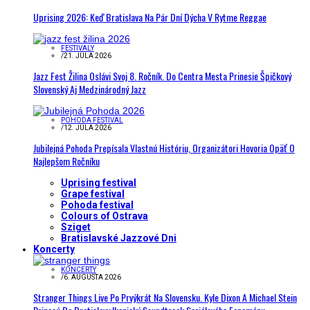
Uprising 2026: Keď Bratislava Na Pár Dní Dýcha V Rytme Reggae
FESTIVALY
/
21. JÚLA 2026
Jazz Fest Žilina Oslávi Svoj 8. Ročník. Do Centra Mesta Prinesie Špičkový
Slovenský Aj Medzinárodný Jazz
POHODA FESTIVAL
/
12. JÚLA 2026
Jubilejná Pohoda Prepísala Vlastnú Históriu, Organizátori Hovoria Opäť O
Najlepšom Ročníku
Uprising festival
Grape festival
Pohoda festival
Colours of Ostrava
Sziget
Bratislavské Jazzové Dni
Koncerty
KONCERTY
/
6. AUGUSTA 2026
Stranger Things Live Po Prvýkrát Na Slovensku. Kyle Dixon A Michael Stein