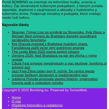
Portál BOMBING sa orientuje na milovníkov hudby, umenia a
kultúry. Žije slovenskými kultúrnymi podujatiami, z ktorých prináša
reportáže, doplnené o zaujímavosti a aktuality z hudobného a
kultúrneho života. Podporuje iniciatívy a podujatia, ktoré vnášajú
medzi ľudí kultúru.
Najnovšie články
Stranger Things Live po prvýkrát na Slovensku. Kyle Dixon a
Michael Stein prinesú do Bratislavy ikonický soundtrack
seriálového fenoménu
Kim Dracula rozpútal v Bratislave hudobný chaos.
Fanúšikovia zažili večer plný extrémnej energie
The Legits Blast 2026 pozná svojich víťazov
Uprising 2026: Keď Bratislava na pár dní dýcha v rytme
reggae
Cibula Fest prinesie megahviezdy a viac ekológie, komfortu aj
splnený sen
Jazz Fest Žilina oslávi svoj 8. ročník. Do centra mesta
prinesie špičkový slovenský aj medzinárodný jazz
Jubilejná Pohoda prepísala vlastnú históriu, organizátori
hovoria opäť o najlepšom ročníku
Copyright © 2025 Bombing.eu. Powered by TomasWeb.
Home
O nás
Hľadáme fotografov a redaktorov
Odkazy