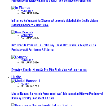
Prinesú Do Bratislavy Ikonický Soundtrack Seriálového Fenoménu
KONCERTY
/
26. JÚNA 2026
In Flames Sa Vracajú Na Slovensko! Legendy Melodického Death Metalu
Odohrajú Koncert V Bratislave
KONCERTY
/
23. JÚNA 2026
Kim Dracula Prinesie Do Bratislavy Chaos Bez Hraníc. V Majesticu Sa
Predstavia Aj Patriarchy A Etterna
KONCERTY
/
18. JÚNA 2026
Dymytry: Kapela, Ktorá Sa Pre Mňa Stala Viac Než Len Hudbou
Hudba
HUDBA
/
21. MÁJA 2026
Medial Banana Sa Neboja Experimentovať: Ich Najnovšiu Hitovku Produkoval
Ikonický Britský Producent Ed Solo