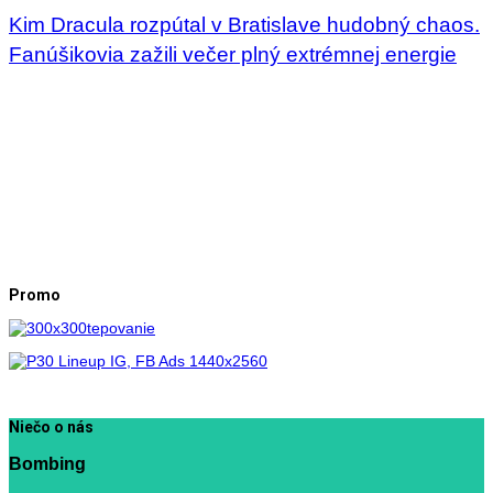
Kim Dracula rozpútal v Bratislave hudobný chaos.
Fanúšikovia zažili večer plný extrémnej energie
Promo
Niečo o nás
Bombing