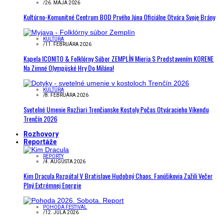
/
26. MÁJA 2026
Kultúrno-Komunitné Centrum BOD Prvého Júna Oficiálne Otvára Svoje Brány
KULTÚRA
/
11. FEBRUÁRA 2026
Kapela ICONITO & Folklórny Súbor ZEMPLÍN Mieria S Predstavením KORENE
Na Zimné Olympijské Hry Do Milána!
KULTÚRA
/
8. FEBRUÁRA 2026
Svetelné Umenie Rozžiari Trenčianske Kostoly Počas Otváracieho Víkendu
Trenčín 2026
Rozhovory
Reportáže
REPORTY
/
4. AUGUSTA 2026
Kim Dracula Rozpútal V Bratislave Hudobný Chaos. Fanúšikovia Zažili Večer
Plný Extrémnej Energie
POHODA FESTIVAL
/
12. JÚLA 2026