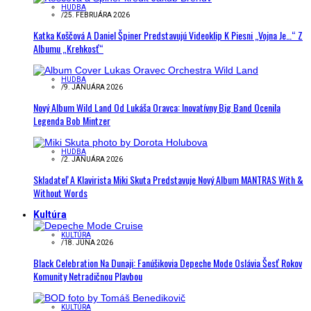
HUDBA
/
25. FEBRUÁRA 2026
Katka Koščová A Daniel Špiner Predstavujú Videoklip K Piesni „Vojna Je…“ Z
Albumu „Krehkosť“
HUDBA
/
9. JANUÁRA 2026
Nový Album Wild Land Od Lukáša Oravca: Inovatívny Big Band Ocenila
Legenda Bob Mintzer
HUDBA
/
2. JANUÁRA 2026
Skladateľ A Klavirista Miki Skuta Predstavuje Nový Album MANTRAS With &
Without Words
Kultúra
KULTÚRA
/
18. JÚNA 2026
Black Celebration Na Dunaji: Fanúšikovia Depeche Mode Oslávia Šesť Rokov
Komunity Netradičnou Plavbou
KULTÚRA