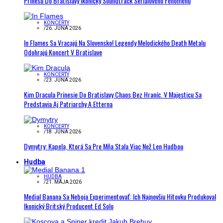
Prinesú Do Bratislavy Ikonický Soundtrack Seriálového Fenoménu
KONCERTY
/
26. JÚNA 2026
In Flames Sa Vracajú Na Slovensko! Legendy Melodického Death Metalu
Odohrajú Koncert V Bratislave
KONCERTY
/
23. JÚNA 2026
Kim Dracula Prinesie Do Bratislavy Chaos Bez Hraníc. V Majesticu Sa
Predstavia Aj Patriarchy A Etterna
KONCERTY
/
18. JÚNA 2026
Dymytry: Kapela, Ktorá Sa Pre Mňa Stala Viac Než Len Hudbou
Hudba
HUDBA
/
21. MÁJA 2026
Medial Banana Sa Neboja Experimentovať: Ich Najnovšiu Hitovku Produkoval
Ikonický Britský Producent Ed Solo