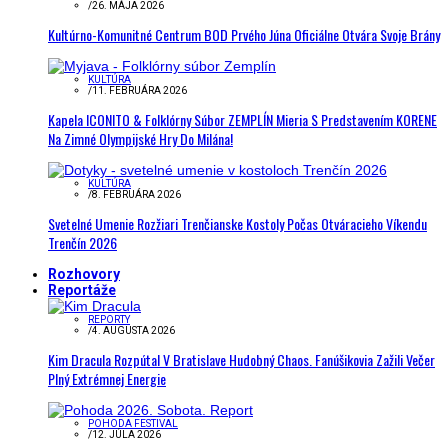
/
26. MÁJA 2026
Kultúrno-Komunitné Centrum BOD Prvého Júna Oficiálne Otvára Svoje Brány
KULTÚRA
/
11. FEBRUÁRA 2026
Kapela ICONITO & Folklórny Súbor ZEMPLÍN Mieria S Predstavením KORENE
Na Zimné Olympijské Hry Do Milána!
KULTÚRA
/
8. FEBRUÁRA 2026
Svetelné Umenie Rozžiari Trenčianske Kostoly Počas Otváracieho Víkendu
Trenčín 2026
Rozhovory
Reportáže
REPORTY
/
4. AUGUSTA 2026
Kim Dracula Rozpútal V Bratislave Hudobný Chaos. Fanúšikovia Zažili Večer
Plný Extrémnej Energie
POHODA FESTIVAL
/
12. JÚLA 2026