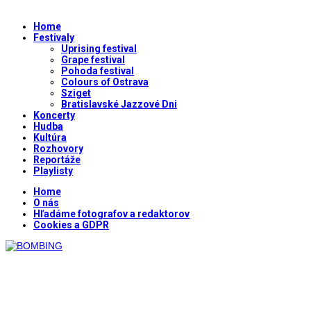
Home
Festivaly
Uprising festival
Grape festival
Pohoda festival
Colours of Ostrava
Sziget
Bratislavské Jazzové Dni
Koncerty
Hudba
Kultúra
Rozhovory
Reportáže
Playlisty
Home
O nás
Hľadáme fotografov a redaktorov
Cookies a GDPR