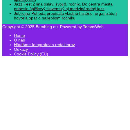
Jazz Fest Žilina oslávi svoj 8. ročník. Do centra mesta
prinesie špičkový slovenský aj medzinárodný jazz
Jubilejná Pohoda prepísala vlastnú históriu, organizátori
hovoria opäť o najlepšom ročníku
Copyright © 2025 Bombing.eu. Powered by TomasWeb.
Home
O nás
Hľadáme fotografov a redaktorov
Odkazy
Cookie Policy (EU)