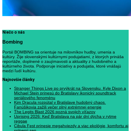
Niečo o nás
Bombing
Portál BOMBING sa orientuje na milovníkov hudby, umenia a
kultúry. Žije slovenskými kultúrnymi podujatiami, z ktorých prináša
reportáže, doplnené o zaujímavosti a aktuality z hudobného a
kultúrneho života. Podporuje iniciatívy a podujatia, ktoré vnášajú
medzi ľudí kultúru.
Najnovšie články
Stranger Things Live po prvýkrát na Slovensku. Kyle Dixon a
Michael Stein prinesú do Bratislavy ikonický soundtrack
seriálového fenoménu
Kim Dracula rozpútal v Bratislave hudobný chaos.
Fanúšikovia zažili večer plný extrémnej energie
The Legits Blast 2026 pozná svojich víťazov
Uprising 2026: Keď Bratislava na pár dní dýcha v rytme
reggae
Cibula Fest prinesie megahviezdy a viac ekológie, komfortu aj
splnený sen