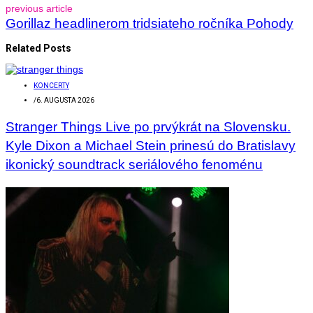
previous article
Gorillaz headlinerom tridsiateho ročníka Pohody
Related Posts
KONCERTY
/
6. AUGUSTA 2026
Stranger Things Live po prvýkrát na Slovensku.
Kyle Dixon a Michael Stein prinesú do Bratislavy
ikonický soundtrack seriálového fenoménu