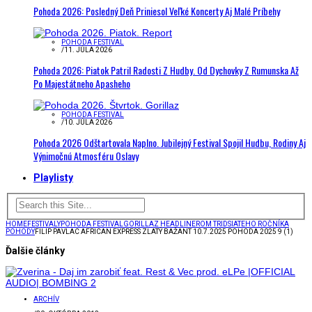
Pohoda 2026: Posledný Deň Priniesol Veľké Koncerty Aj Malé Príbehy
POHODA FESTIVAL
/
11. JÚLA 2026
Pohoda 2026: Piatok Patril Radosti Z Hudby. Od Dychovky Z Rumunska Až
Po Majestátneho Apasheho
POHODA FESTIVAL
/
10. JÚLA 2026
Pohoda 2026 Odštartovala Naplno. Jubilejný Festival Spojil Hudbu, Rodiny Aj
Výnimočnú Atmosféru Oslavy
Playlisty
HOME
FESTIVALY
POHODA FESTIVAL
GORILLAZ HEADLINEROM TRIDSIATEHO ROČNÍKA
POHODY
FILIP PAVLAC AFRICAN EXPRESS ZLATÝ BAŽANT 10.7.2025 POHODA 2025 9 (1)
Ďalšie články
ARCHÍV