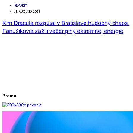
REPORTY
/
4. AUGUSTA 2026
Kim Dracula rozpútal v Bratislave hudobný chaos.
Fanúšikovia zažili večer plný extrémnej energie
Promo