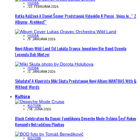
HUDBA
/
25. FEBRUÁRA 2026
Katka Koščová A Daniel Špiner Predstavujú Videoklip K Piesni „Vojna Je…“ Z
Albumu „Krehkosť“
HUDBA
/
9. JANUÁRA 2026
Nový Album Wild Land Od Lukáša Oravca: Inovatívny Big Band Ocenila
Legenda Bob Mintzer
HUDBA
/
2. JANUÁRA 2026
Skladateľ A Klavirista Miki Skuta Predstavuje Nový Album MANTRAS With &
Without Words
Kultúra
KULTÚRA
/
18. JÚNA 2026
Black Celebration Na Dunaji: Fanúšikovia Depeche Mode Oslávia Šesť Rokov
Komunity Netradičnou Plavbou
KULTÚRA