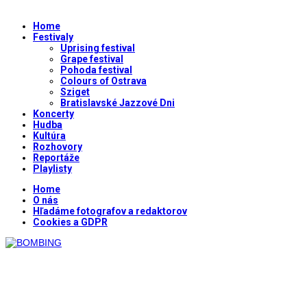
Home
Festivaly
Uprising festival
Grape festival
Pohoda festival
Colours of Ostrava
Sziget
Bratislavské Jazzové Dni
Koncerty
Hudba
Kultúra
Rozhovory
Reportáže
Playlisty
Home
O nás
Hľadáme fotografov a redaktorov
Cookies a GDPR