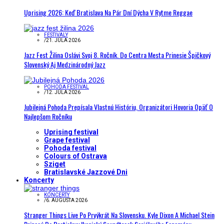
Uprising 2026: Keď Bratislava Na Pár Dní Dýcha V Rytme Reggae
FESTIVALY
/
21. JÚLA 2026
Jazz Fest Žilina Oslávi Svoj 8. Ročník. Do Centra Mesta Prinesie Špičkový
Slovenský Aj Medzinárodný Jazz
POHODA FESTIVAL
/
12. JÚLA 2026
Jubilejná Pohoda Prepísala Vlastnú Históriu, Organizátori Hovoria Opäť O
Najlepšom Ročníku
Uprising festival
Grape festival
Pohoda festival
Colours of Ostrava
Sziget
Bratislavské Jazzové Dni
Koncerty
KONCERTY
/
6. AUGUSTA 2026
Stranger Things Live Po Prvýkrát Na Slovensku. Kyle Dixon A Michael Stein