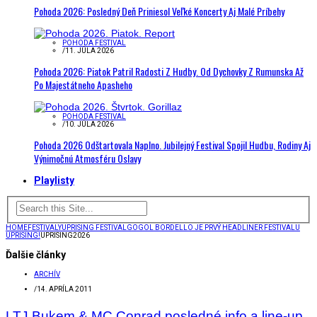
Pohoda 2026: Posledný Deň Priniesol Veľké Koncerty Aj Malé Príbehy
POHODA FESTIVAL
/
11. JÚLA 2026
Pohoda 2026: Piatok Patril Radosti Z Hudby. Od Dychovky Z Rumunska Až
Po Majestátneho Apasheho
POHODA FESTIVAL
/
10. JÚLA 2026
Pohoda 2026 Odštartovala Naplno. Jubilejný Festival Spojil Hudbu, Rodiny Aj
Výnimočnú Atmosféru Oslavy
Playlisty
HOME
FESTIVALY
UPRISING FESTIVAL
GOGOL BORDELLO JE PRVÝ HEADLINER FESTIVALU
UPRISING!
UPRISING2026
Ďalšie články
ARCHÍV
/
14. APRÍLA 2011
LTJ Bukem & MC Conrad posledné info a line-up.