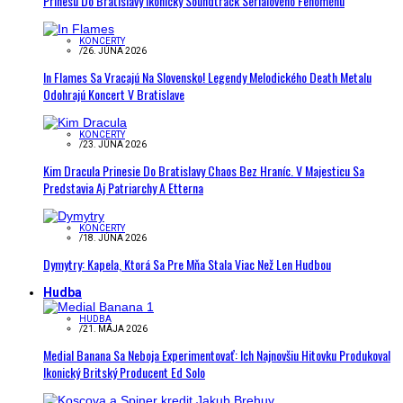
Prinesú Do Bratislavy Ikonický Soundtrack Seriálového Fenoménu
KONCERTY
/
26. JÚNA 2026
In Flames Sa Vracajú Na Slovensko! Legendy Melodického Death Metalu
Odohrajú Koncert V Bratislave
KONCERTY
/
23. JÚNA 2026
Kim Dracula Prinesie Do Bratislavy Chaos Bez Hraníc. V Majesticu Sa
Predstavia Aj Patriarchy A Etterna
KONCERTY
/
18. JÚNA 2026
Dymytry: Kapela, Ktorá Sa Pre Mňa Stala Viac Než Len Hudbou
Hudba
HUDBA
/
21. MÁJA 2026
Medial Banana Sa Neboja Experimentovať: Ich Najnovšiu Hitovku Produkoval
Ikonický Britský Producent Ed Solo