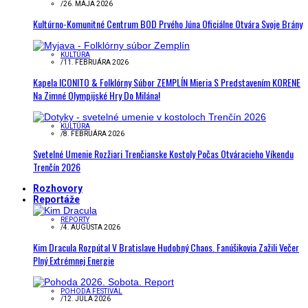
/
26. MÁJA 2026
Kultúrno-Komunitné Centrum BOD Prvého Júna Oficiálne Otvára Svoje Brány
KULTÚRA
/
11. FEBRUÁRA 2026
Kapela ICONITO & Folklórny Súbor ZEMPLÍN Mieria S Predstavením KORENE
Na Zimné Olympijské Hry Do Milána!
KULTÚRA
/
8. FEBRUÁRA 2026
Svetelné Umenie Rozžiari Trenčianske Kostoly Počas Otváracieho Víkendu
Trenčín 2026
Rozhovory
Reportáže
REPORTY
/
4. AUGUSTA 2026
Kim Dracula Rozpútal V Bratislave Hudobný Chaos. Fanúšikovia Zažili Večer
Plný Extrémnej Energie
POHODA FESTIVAL
/
12. JÚLA 2026