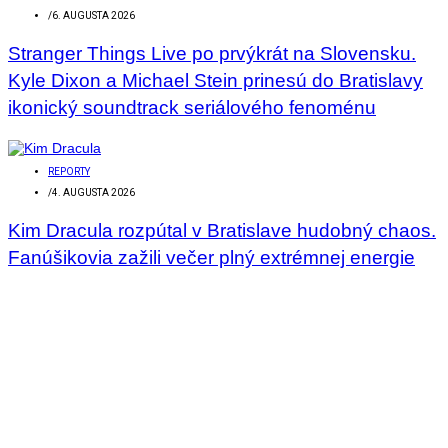
/
6. AUGUSTA 2026
Stranger Things Live po prvýkrát na Slovensku.
Kyle Dixon a Michael Stein prinesú do Bratislavy
ikonický soundtrack seriálového fenoménu
REPORTY
/
4. AUGUSTA 2026
Kim Dracula rozpútal v Bratislave hudobný chaos.
Fanúšikovia zažili večer plný extrémnej energie