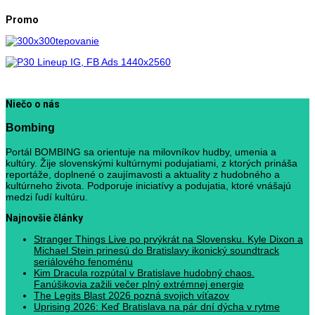
Promo
Niečo o nás
Bombing
Portál BOMBING sa orientuje na milovníkov hudby, umenia a
kultúry. Žije slovenskými kultúrnymi podujatiami, z ktorých prináša
reportáže, doplnené o zaujímavosti a aktuality z hudobného a
kultúrneho života. Podporuje iniciatívy a podujatia, ktoré vnášajú
medzi ľudí kultúru.
Najnovšie články
Stranger Things Live po prvýkrát na Slovensku. Kyle Dixon a
Michael Stein prinesú do Bratislavy ikonický soundtrack
seriálového fenoménu
Kim Dracula rozpútal v Bratislave hudobný chaos.
Fanúšikovia zažili večer plný extrémnej energie
The Legits Blast 2026 pozná svojich víťazov
Uprising 2026: Keď Bratislava na pár dní dýcha v rytme