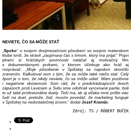
NEVIETE, ČO SA MÔŽE STAŤ
„
Spoko
“ o svojom dvojmesačnom pôsobení vo svojom materskom
klube tvrdí, že strávil „
zaujímavý čas s tímom, ktorý ma prijal.
“ Popri
plnení si hráčskych povinností natáčal aj motivačný film
s dokumentárnymi prvkami, v ktorom účinkuje ako hráč aj
rozprávač. „
Moje pôsobenie v Spišskej sa napokon skončilo
zranením. Kalkuloval som s tým, že sa môže také niečo stať. Celý
šport je o tom, že nikdy neviete, čo sa môže udiať. Mám pozitívne
i negatívne skúsenosti. Som rád, že v predchádzajúcich dvoch
zápasoch proti Leviciam a Svitu sme odohrali vyrovnané partie, boli
to už také profesionálne duely. Teší ma, ak aj vďaka mne prišlo viac
ľudí na duel, pretože, žiaľ, musím povedať, že marketing funguje
v Spišskej na nedostatočnej úrovni,
“ dodal
Jozef Kramár.
Zdroj: TS / RÓBERT BUČEK