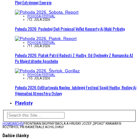
Plný Extrémnej Energie
POHODA FESTIVAL
/
12. JÚLA 2026
Pohoda 2026: Posledný Deň Priniesol Veľké Koncerty Aj Malé Príbehy
POHODA FESTIVAL
/
11. JÚLA 2026
Pohoda 2026: Piatok Patril Radosti Z Hudby. Od Dychovky Z Rumunska Až
Po Majestátneho Apasheho
POHODA FESTIVAL
/
10. JÚLA 2026
Pohoda 2026 Odštartovala Naplno. Jubilejný Festival Spojil Hudbu, Rodiny Aj
Výnimočnú Atmosféru Oslavy
Playlisty
HOME
ARCHÍV
FRONTMAN SKUPINY SMOLA A HRUŠKY JOZEF „SPOKO“ KRAMÁR SI
ROZTRHOL PRI BASKETBALE ACHILOVKU!
Ďalšie články