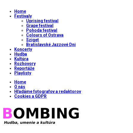
Home
Festivaly
Uprising festival
Grape festival
Pohoda festival
Colours of Ostrava
Sziget
Bratislavské Jazzové Dni
Koncerty
Hudba
Kultúra
Rozhovory
Reportáže
Playlisty
Home
O nás
Hľadáme fotografov a redaktorov
Cookies a GDPR