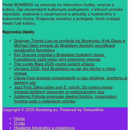
Portál BOMBING sa orientuje na milovníkov hudby, umenia a
kultúry. Žije slovenskými kultúrnymi podujatiami, z ktorých prináša
reportáže, doplnené o zaujímavosti a aktuality z hudobného a
kultúrneho života. Podporuje iniciatívy a podujatia, ktoré vnášajú
medzi ľudí kultúru.
Najnovšie články
Stranger Things Live po prvýkrát na Slovensku. Kyle Dixon a
Michael Stein prinesú do Bratislavy ikonický soundtrack
seriálového fenoménu
Kim Dracula rozpútal v Bratislave hudobný chaos.
Fanúšikovia zažili večer plný extrémnej energie
The Legits Blast 2026 pozná svojich víťazov
Uprising 2026: Keď Bratislava na pár dní dýcha v rytme
reggae
Cibula Fest prinesie megahviezdy a viac ekológie, komfortu aj
splnený sen
Jazz Fest Žilina oslávi svoj 8. ročník. Do centra mesta
prinesie špičkový slovenský aj medzinárodný jazz
Jubilejná Pohoda prepísala vlastnú históriu, organizátori
hovoria opäť o najlepšom ročníku
Copyright © 2025 Bombing.eu. Powered by TomasWeb.
Home
O nás
Hľadáme fotografov a redaktorov