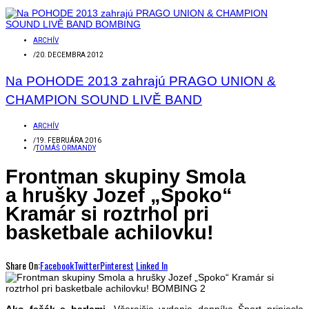
ARCHÍV
/
20. DECEMBRA 2012
Na POHODE 2013 zahrajú PRAGO UNION &
CHAMPION SOUND LIVĚ BAND
ARCHÍV
/
19. FEBRUÁRA 2016
/
TOMÁŠ ORMANDY
Frontman skupiny Smola
a hrušky Jozef „Spoko“
Kramár si roztrhol pri
basketbale achilovku!
Share On:
Facebook
Twitter
Pinterest
Linked In
Ako fešák s barlami.
Včerajšie vydanie denníka Šport prinieslo