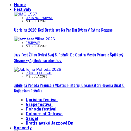
Home
Festivaly
UPRISING FESTIVAL
/
24. JÚLA 2026
Uprising 2026: Keď Bratislava Na Pár Dní Dýcha V Rytme Reggae
FESTIVALY
/
21. JÚLA 2026
Jazz Fest Žilina Oslávi Svoj 8. Ročník. Do Centra Mesta Prinesie Špičkový
Slovenský Aj Medzinárodný Jazz
POHODA FESTIVAL
/
12. JÚLA 2026
Jubilejná Pohoda Prepísala Vlastnú Históriu, Organizátori Hovoria Opäť O
Najlepšom Ročníku
Uprising festival
Grape festival
Pohoda festival
Colours of Ostrava
Sziget
Bratislavské Jazzové Dni
Koncerty