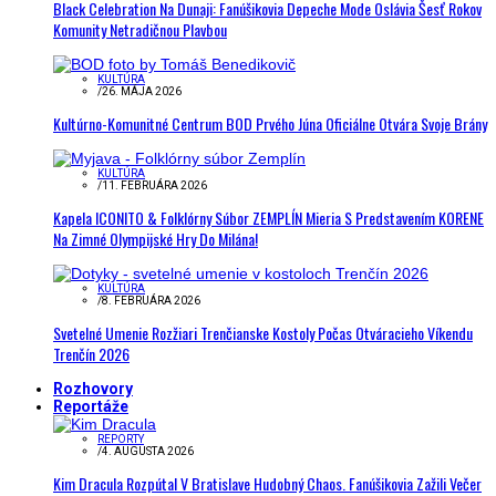
Black Celebration Na Dunaji: Fanúšikovia Depeche Mode Oslávia Šesť Rokov
Komunity Netradičnou Plavbou
KULTÚRA
/
26. MÁJA 2026
Kultúrno-Komunitné Centrum BOD Prvého Júna Oficiálne Otvára Svoje Brány
KULTÚRA
/
11. FEBRUÁRA 2026
Kapela ICONITO & Folklórny Súbor ZEMPLÍN Mieria S Predstavením KORENE
Na Zimné Olympijské Hry Do Milána!
KULTÚRA
/
8. FEBRUÁRA 2026
Svetelné Umenie Rozžiari Trenčianske Kostoly Počas Otváracieho Víkendu
Trenčín 2026
Rozhovory
Reportáže
REPORTY
/
4. AUGUSTA 2026
Kim Dracula Rozpútal V Bratislave Hudobný Chaos. Fanúšikovia Zažili Večer