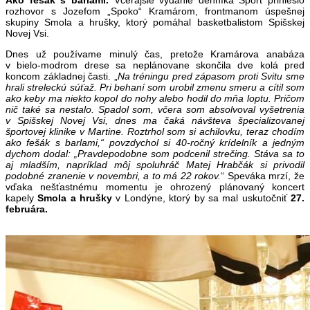
rozhovor s Jozefom „Spoko“ Kramárom, frontmanom úspešnej
skupiny Smola a hrušky, ktorý pomáhal basketbalistom Spišskej
Novej Vsi.
Dnes už používame minulý čas, pretože Kramárova anabáza
v bielo-modrom drese sa neplánovane skončila dve kolá pred
koncom základnej časti. „
Na tréningu pred zápasom proti Svitu sme
hrali streleckú súťaž. Pri behaní som urobil zmenu smeru a cítil som
ako keby ma niekto kopol do nohy alebo hodil do mňa loptu. Pričom
nič také sa nestalo. Spadol som, včera som absolvoval vyšetrenia
v Spišskej Novej Vsi, dnes ma čaká návšteva špecializovanej
športovej klinike v Martine. Roztrhol som si achilovku, teraz chodím
ako fešák s barlami,“
povzdychol si 40-ročný krídelník a jedným
dychom dodal:
„Pravdepodobne som podcenil strečing. Stáva sa to
aj mladším, napríklad môj spoluhráč Matej Hrabčák si privodil
podobné zranenie v novembri, a to má 22 rokov.
“ Speváka mrzí, že
vďaka nešťastnému momentu je ohrozený plánovaný koncert
kapely
Smola a hrušky
v Londýne, ktorý by sa mal uskutočniť
27.
februára.