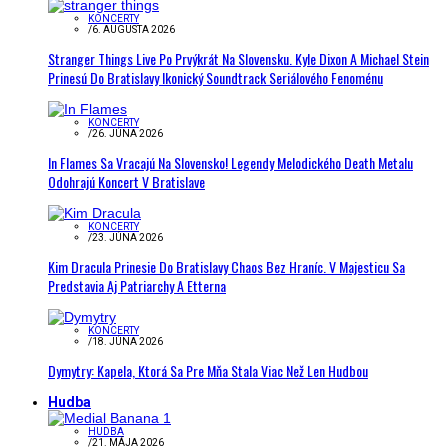
KONCERTY
/
6. AUGUSTA 2026
Stranger Things Live Po Prvýkrát Na Slovensku. Kyle Dixon A Michael Stein
Prinesú Do Bratislavy Ikonický Soundtrack Seriálového Fenoménu
KONCERTY
/
26. JÚNA 2026
In Flames Sa Vracajú Na Slovensko! Legendy Melodického Death Metalu
Odohrajú Koncert V Bratislave
KONCERTY
/
23. JÚNA 2026
Kim Dracula Prinesie Do Bratislavy Chaos Bez Hraníc. V Majesticu Sa
Predstavia Aj Patriarchy A Etterna
KONCERTY
/
18. JÚNA 2026
Dymytry: Kapela, Ktorá Sa Pre Mňa Stala Viac Než Len Hudbou
Hudba
HUDBA
/
21. MÁJA 2026