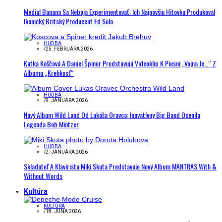
Medial Banana Sa Neboja Experimentovať: Ich Najnovšiu Hitovku Produkoval
Ikonický Britský Producent Ed Solo
HUDBA
/
25. FEBRUÁRA 2026
Katka Koščová A Daniel Špiner Predstavujú Videoklip K Piesni „Vojna Je…“ Z
Albumu „Krehkosť“
HUDBA
/
9. JANUÁRA 2026
Nový Album Wild Land Od Lukáša Oravca: Inovatívny Big Band Ocenila
Legenda Bob Mintzer
HUDBA
/
2. JANUÁRA 2026
Skladateľ A Klavirista Miki Skuta Predstavuje Nový Album MANTRAS With &
Without Words
Kultúra
KULTÚRA
/
18. JÚNA 2026