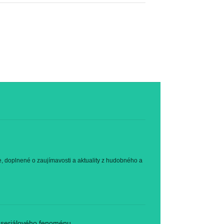
e, doplnené o zaujímavosti a aktuality z hudobného a
k seriálového fenoménu