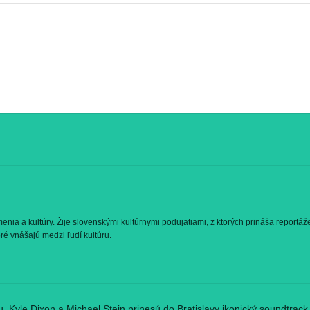
nia a kultúry. Žije slovenskými kultúrnymi podujatiami, z ktorých prináša reportáž
oré vnášajú medzi ľudí kultúru.
u. Kyle Dixon a Michael Stein prinesú do Bratislavy ikonický soundtrac