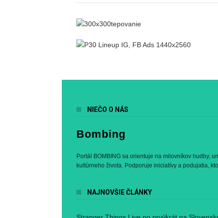
NIEČO O NÁS
Bombing
Portál BOMBING sa orientuje na milovníkov hudby, ume
kultúrneho života. Podporuje iniciatívy a podujatia, kt
NAJNOVŠIE ČLÁNKY
Stranger Things Live po prvýkrát na Slovensk