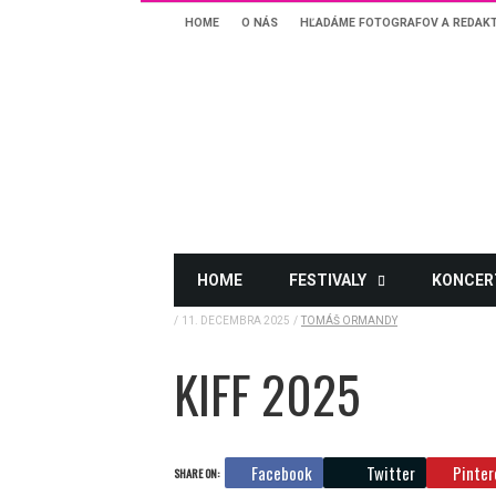
HOME
O NÁS
HĽADÁME FOTOGRAFOV A REDAK
HOME
FESTIVALY
KONCER
Home
Kultúra
Film Krstný Otec Príde Už O Pár Dní Do Košíc.
/
11. DECEMBRA 2025
/
TOMÁŠ ORMANDY
KIFF 2025
Facebook
Twitter
Pinter
SHARE ON: