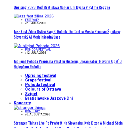
Uprising 2026: Keď Bratislava Na Pár Dní Dýcha V Rytme Reggae
FESTIVALY
/
21. JÚLA 2026
Jazz Fest Žilina Oslávi Svoj 8. Ročník. Do Centra Mesta Prinesie Špičkový
Slovenský Aj Medzinárodný Jazz
POHODA FESTIVAL
/
12. JÚLA 2026
Jubilejná Pohoda Prepísala Vlastnú Históriu, Organizátori Hovoria Opäť O
Najlepšom Ročníku
Uprising festival
Grape festival
Pohoda festival
Colours of Ostrava
Sziget
Bratislavské Jazzové Dni
Koncerty
KONCERTY
/
6. AUGUSTA 2026
Stranger Things Live Po Prvýkrát Na Slovensku. Kyle Dixon A Michael Stein