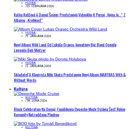
HUDBA
/
25. FEBRUÁRA 2026
Katka Koščová A Daniel Špiner Predstavujú Videoklip K Piesni „Vojna Je…“ Z
Albumu „Krehkosť“
HUDBA
/
9. JANUÁRA 2026
Nový Album Wild Land Od Lukáša Oravca: Inovatívny Big Band Ocenila
Legenda Bob Mintzer
HUDBA
/
2. JANUÁRA 2026
Skladateľ A Klavirista Miki Skuta Predstavuje Nový Album MANTRAS With &
Without Words
Kultúra
KULTÚRA
/
18. JÚNA 2026
Black Celebration Na Dunaji: Fanúšikovia Depeche Mode Oslávia Šesť Rokov
Komunity Netradičnou Plavbou
KULTÚRA