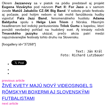
Okrem
Jazzanovy
sa v piatok na pódiu predstavil aj projekt
Eugena
Vizváryho
pod názvom
Part II: For Jaco
a v samom
úvode
Matúš Jakabčic CZ-SK Big Band
. V sobotu prialo festivalu
aj počasie, pod holým nebom si tak mohli fanúšikovia hudby
vypočuť
Fats Jazz Band
, fenomenálneho huslistu
Adama
Baldycha
spolu s
Helge Lien Triom
z Nórska. Hlavným
headlinerom bol indický perkusionista
Trilok Gurtu
s kapelou, ktorí
ponúkli nevšedný pohľad na hudobný svet. Aj trinásty ročník
Trnavského jazzyku
ukázal, prečo akcia patrí medzi
najuznávanejšie festivaly tohto druhu na Slovensku.
[foogallery id=“37268″]
Text: Ján Král 

Foto: Richard Lutzbauer
previous article
ŽIVÉ KVETY MAJÚ NOVÝ VIDEOSINGEL S
RÓMSKYMI BOXERMI AJ SLOVENSKÝMI
FUTBALISTAMI
next article