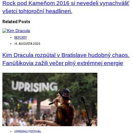
Rock pod Kameňom 2016 si nevedeli vynachváliť
všetci tohtoroční headlineri.
Related Posts
REPORTY
/
4. AUGUSTA 2026
Kim Dracula rozpútal v Bratislave hudobný chaos.
Fanúšikovia zažili večer plný extrémnej energie
UPRISING FESTIVAL