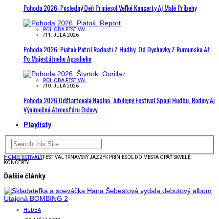
Pohoda 2026: Posledný Deň Priniesol Veľké Koncerty Aj Malé Príbehy
POHODA FESTIVAL
/
11. JÚLA 2026
Pohoda 2026: Piatok Patril Radosti Z Hudby. Od Dychovky Z Rumunska Až
Po Majestátneho Apasheho
POHODA FESTIVAL
/
10. JÚLA 2026
Pohoda 2026 Odštartovala Naplno. Jubilejný Festival Spojil Hudbu, Rodiny Aj
Výnimočnú Atmosféru Oslavy
Playlisty
HOME
FESTIVALY
FESTIVAL TRNAVSKÝ JAZZYK PRINIESOL DO MESTA OPÄŤ SKVELÉ
KONCERTY
Ďalšie články
HUDBA