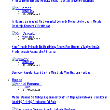
Prinesú Do Bratislavy Ikonický Soundtrack Seriálového Fenoménu
KONCERTY
/
26. JÚNA 2026
In Flames Sa Vracajú Na Slovensko! Legendy Melodického Death Metalu
Odohrajú Koncert V Bratislave
KONCERTY
/
23. JÚNA 2026
Kim Dracula Prinesie Do Bratislavy Chaos Bez Hraníc. V Majesticu Sa
Predstavia Aj Patriarchy A Etterna
KONCERTY
/
18. JÚNA 2026
Dymytry: Kapela, Ktorá Sa Pre Mňa Stala Viac Než Len Hudbou
Hudba
HUDBA
/
21. MÁJA 2026
Medial Banana Sa Neboja Experimentovať: Ich Najnovšiu Hitovku Produkoval
Ikonický Britský Producent Ed Solo