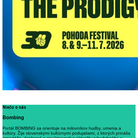
Niečo o nás
Bombing
Portál BOMBING sa orientuje na milovníkov hudby, umenia a
kultúry. Žije slovenskými kultúrnymi podujatiami, z ktorých prináša
reportáže, doplnené o zaujímavosti a aktuality z hudobného a