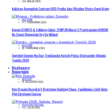
/
26. MÁJA 2026
Kultúrno-Komunitné Centrum BOD Prvého Júna Oficiálne Otvára Svoje Brány
KULTÚRA
/
11. FEBRUÁRA 2026
Kapela ICONITO & Folklórny Súbor ZEMPLÍN Mieria S Predstavením KORENE
Na Zimné Olympijské Hry Do Milána!
KULTÚRA
/
8. FEBRUÁRA 2026
Svetelné Umenie Rozžiari Trenčianske Kostoly Počas Otváracieho Víkendu
Trenčín 2026
Rozhovory
Reportáže
REPORTY
/
4. AUGUSTA 2026
Kim Dracula Rozpútal V Bratislave Hudobný Chaos. Fanúšikovia Zažili Večer
Plný Extrémnej Energie
POHODA FESTIVAL
/
12. JÚLA 2026