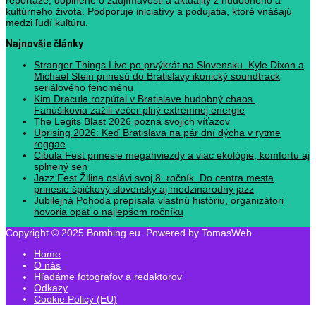
kultúrneho života. Podporuje iniciatívy a podujatia, ktoré vnášajú
medzi ľudí kultúru.
Najnovšie články
Stranger Things Live po prvýkrát na Slovensku. Kyle Dixon a
Michael Stein prinesú do Bratislavy ikonický soundtrack
seriálového fenoménu
Kim Dracula rozpútal v Bratislave hudobný chaos.
Fanúšikovia zažili večer plný extrémnej energie
The Legits Blast 2026 pozná svojich víťazov
Uprising 2026: Keď Bratislava na pár dní dýcha v rytme
reggae
Cibula Fest prinesie megahviezdy a viac ekológie, komfortu aj
splnený sen
Jazz Fest Žilina oslávi svoj 8. ročník. Do centra mesta
prinesie špičkový slovenský aj medzinárodný jazz
Jubilejná Pohoda prepísala vlastnú históriu, organizátori
hovoria opäť o najlepšom ročníku
Copyright © 2025 Bombing.eu. Powered by TomasWeb.
Home
O nás
Hľadáme fotografov a redaktorov
Odkazy
Cookie Policy (EU)