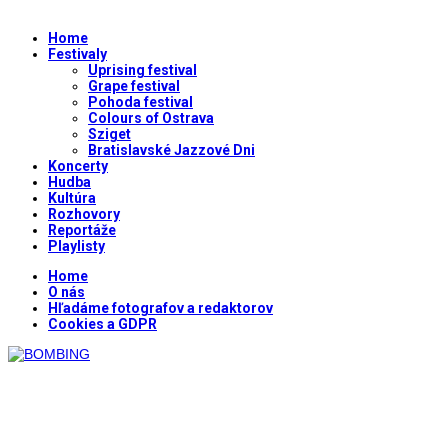
Home
Festivaly
Uprising festival
Grape festival
Pohoda festival
Colours of Ostrava
Sziget
Bratislavské Jazzové Dni
Koncerty
Hudba
Kultúra
Rozhovory
Reportáže
Playlisty
Home
O nás
Hľadáme fotografov a redaktorov
Cookies a GDPR