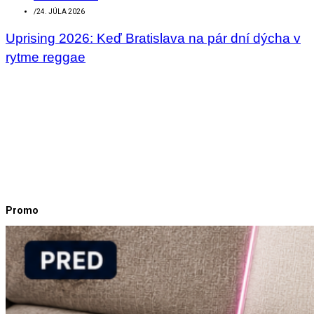
/
24. JÚLA 2026
Uprising 2026: Keď Bratislava na pár dní dýcha v
rytme reggae
Promo