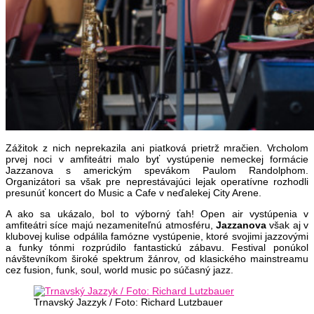
Zážitok z nich neprekazila ani piatková prietrž mračien. Vrcholom
prvej noci v amfiteátri malo byť vystúpenie nemeckej formácie
Jazzanova s americkým spevákom Paulom Randolphom.
Organizátori sa však pre neprestávajúci lejak operatívne rozhodli
presunúť koncert do Music a Cafe v neďalekej City Arene.
A ako sa ukázalo, bol to výborný ťah! Open air vystúpenia v
amfiteátri síce majú nezameniteľnú atmosféru,
Jazzanova
však aj v
klubovej kulise odpálila famózne vystúpenie, ktoré svojimi jazzovými
a funky tónmi rozprúdilo fantastickú zábavu. Festival ponúkol
návštevníkom široké spektrum žánrov, od klasického mainstreamu
cez fusion, funk, soul, world music po súčasný jazz.
Trnavský Jazzyk / Foto: Richard Lutzbauer