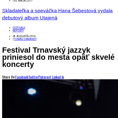
/
30. MÁJA 2017
Skladateľka a speváčka Hana Šebestová vydala
debutový album Utajená
FESTIVALY
REPORTY
/
8. AUGUSTA 2016
/
TOMÁŠ ORMANDY
Festival Trnavský jazzyk
priniesol do mesta opäť skvelé
koncerty
Share On:
Facebook
Twitter
Pinterest
Linked In