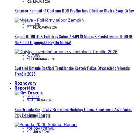
/
26. MÁJA 2026
Kultúrno-Komunitné Centrum BOD Prvého Júna Oficiálne Otvára Svoje Brány
KULTÚRA
/
11. FEBRUÁRA 2026
Kapela ICONITO & Folklórny Súbor ZEMPLÍN Mieria S Predstavením KORENE
Na Zimné Olympijské Hry Do Milána!
KULTÚRA
/
8. FEBRUÁRA 2026
Svetelné Umenie Rozžiari Trenčianske Kostoly Počas Otváracieho Víkendu
Trenčín 2026
Rozhovory
Reportáže
REPORTY
/
4. AUGUSTA 2026
Kim Dracula Rozpútal V Bratislave Hudobný Chaos. Fanúšikovia Zažili Večer
Plný Extrémnej Energie
POHODA FESTIVAL
/
12. JÚLA 2026