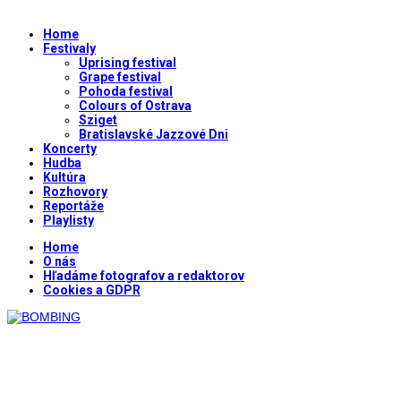
Home
Festivaly
Uprising festival
Grape festival
Pohoda festival
Colours of Ostrava
Sziget
Bratislavské Jazzové Dni
Koncerty
Hudba
Kultúra
Rozhovory
Reportáže
Playlisty
Home
O nás
Hľadáme fotografov a redaktorov
Cookies a GDPR