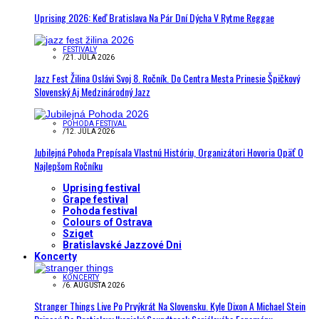
Uprising 2026: Keď Bratislava Na Pár Dní Dýcha V Rytme Reggae
FESTIVALY
/
21. JÚLA 2026
Jazz Fest Žilina Oslávi Svoj 8. Ročník. Do Centra Mesta Prinesie Špičkový
Slovenský Aj Medzinárodný Jazz
POHODA FESTIVAL
/
12. JÚLA 2026
Jubilejná Pohoda Prepísala Vlastnú Históriu, Organizátori Hovoria Opäť O
Najlepšom Ročníku
Uprising festival
Grape festival
Pohoda festival
Colours of Ostrava
Sziget
Bratislavské Jazzové Dni
Koncerty
KONCERTY
/
6. AUGUSTA 2026
Stranger Things Live Po Prvýkrát Na Slovensku. Kyle Dixon A Michael Stein