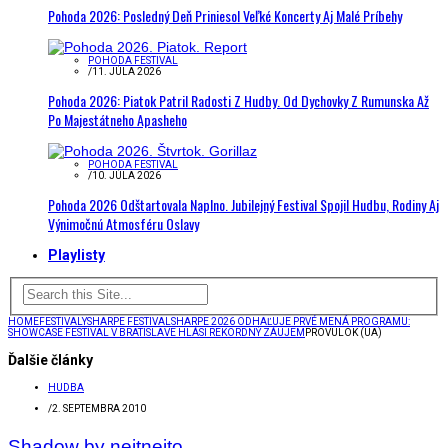
Pohoda 2026: Posledný Deň Priniesol Veľké Koncerty Aj Malé Príbehy
POHODA FESTIVAL
/
11. JÚLA 2026
Pohoda 2026: Piatok Patril Radosti Z Hudby. Od Dychovky Z Rumunska Až
Po Majestátneho Apasheho
POHODA FESTIVAL
/
10. JÚLA 2026
Pohoda 2026 Odštartovala Naplno. Jubilejný Festival Spojil Hudbu, Rodiny Aj
Výnimočnú Atmosféru Oslavy
Playlisty
HOME
FESTIVALY
SHARPE FESTIVAL
SHARPE 2026 ODHAĽUJE PRVÉ MENÁ PROGRAMU:
SHOWCASE FESTIVAL V BRATISLAVE HLÁSI REKORDNÝ ZÁUJEM
PROVULOK (UA)
Ďalšie články
HUDBA
/
2. SEPTEMBRA 2010
Shadow by neitneito