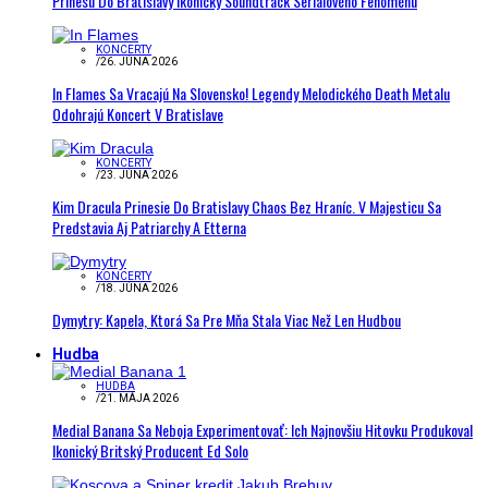
Prinesú Do Bratislavy Ikonický Soundtrack Seriálového Fenoménu
KONCERTY
/
26. JÚNA 2026
In Flames Sa Vracajú Na Slovensko! Legendy Melodického Death Metalu
Odohrajú Koncert V Bratislave
KONCERTY
/
23. JÚNA 2026
Kim Dracula Prinesie Do Bratislavy Chaos Bez Hraníc. V Majesticu Sa
Predstavia Aj Patriarchy A Etterna
KONCERTY
/
18. JÚNA 2026
Dymytry: Kapela, Ktorá Sa Pre Mňa Stala Viac Než Len Hudbou
Hudba
HUDBA
/
21. MÁJA 2026
Medial Banana Sa Neboja Experimentovať: Ich Najnovšiu Hitovku Produkoval
Ikonický Britský Producent Ed Solo