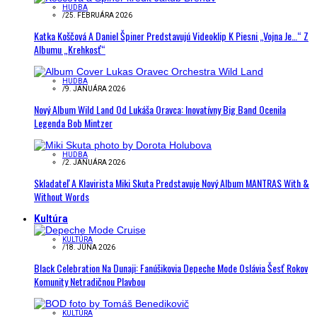
HUDBA
/
25. FEBRUÁRA 2026
Katka Koščová A Daniel Špiner Predstavujú Videoklip K Piesni „Vojna Je…“ Z
Albumu „Krehkosť“
HUDBA
/
9. JANUÁRA 2026
Nový Album Wild Land Od Lukáša Oravca: Inovatívny Big Band Ocenila
Legenda Bob Mintzer
HUDBA
/
2. JANUÁRA 2026
Skladateľ A Klavirista Miki Skuta Predstavuje Nový Album MANTRAS With &
Without Words
Kultúra
KULTÚRA
/
18. JÚNA 2026
Black Celebration Na Dunaji: Fanúšikovia Depeche Mode Oslávia Šesť Rokov
Komunity Netradičnou Plavbou
KULTÚRA