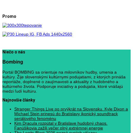
Promo
Niečo o nás
Bombing
Portál BOMBING sa orientuje na milovníkov hudby, umenia a
kultúry. Žije slovenskými kultúrnymi podujatiami, z ktorých prináša
reportáže, doplnené o zaujímavosti a aktuality z hudobného a
kultúrneho života. Podporuje iniciatívy a podujatia, ktoré vnášajú
medzi ľudí kultúru.
Najnovšie články
Stranger Things Live po prvýkrát na Slovensku. Kyle Dixon a
Michael Stein prinesú do Bratislavy ikonický soundtrack
seriálového fenoménu
Kim Dracula rozpútal v Bratislave hudobný chaos.
Fanúšikovia zažili večer plný extrémnej energie
The Legits Blast 2026 pozná svojich víťazov