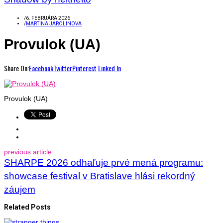
/
6. FEBRUÁRA 2026
/
MARTINA JAROLINOVA
Provulok (UA)
Share On:
Facebook
Twitter
Pinterest
Linked In
Provulok (UA)
previous article
SHARPE 2026 odhaľuje prvé mená programu:
showcase festival v Bratislave hlási rekordný
záujem
Related Posts