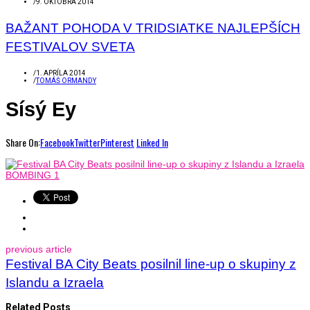
/
9. OKTÓBRA 2014
BAŽANT POHODA V TRIDSIATKE NAJLEPŠÍCH
FESTIVALOV SVETA
/
1. APRÍLA 2014
/
TOMÁŠ ORMANDY
Sísý Ey
Share On:
Facebook
Twitter
Pinterest
Linked In
previous article
Festival BA City Beats posilnil line-up o skupiny z
Islandu a Izraela
Related Posts