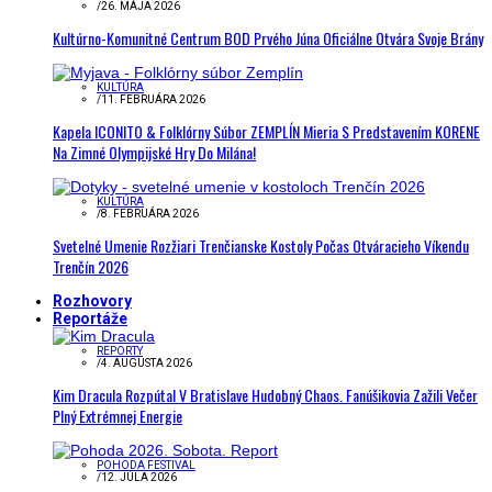
/
26. MÁJA 2026
Kultúrno-Komunitné Centrum BOD Prvého Júna Oficiálne Otvára Svoje Brány
KULTÚRA
/
11. FEBRUÁRA 2026
Kapela ICONITO & Folklórny Súbor ZEMPLÍN Mieria S Predstavením KORENE
Na Zimné Olympijské Hry Do Milána!
KULTÚRA
/
8. FEBRUÁRA 2026
Svetelné Umenie Rozžiari Trenčianske Kostoly Počas Otváracieho Víkendu
Trenčín 2026
Rozhovory
Reportáže
REPORTY
/
4. AUGUSTA 2026
Kim Dracula Rozpútal V Bratislave Hudobný Chaos. Fanúšikovia Zažili Večer
Plný Extrémnej Energie
POHODA FESTIVAL
/
12. JÚLA 2026