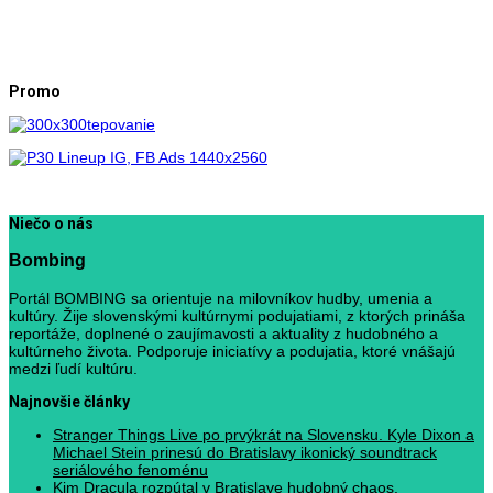
Promo
Niečo o nás
Bombing
Portál BOMBING sa orientuje na milovníkov hudby, umenia a
kultúry. Žije slovenskými kultúrnymi podujatiami, z ktorých prináša
reportáže, doplnené o zaujímavosti a aktuality z hudobného a
kultúrneho života. Podporuje iniciatívy a podujatia, ktoré vnášajú
medzi ľudí kultúru.
Najnovšie články
Stranger Things Live po prvýkrát na Slovensku. Kyle Dixon a
Michael Stein prinesú do Bratislavy ikonický soundtrack
seriálového fenoménu
Kim Dracula rozpútal v Bratislave hudobný chaos.