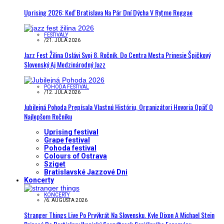
Uprising 2026: Keď Bratislava Na Pár Dní Dýcha V Rytme Reggae
FESTIVALY
/
21. JÚLA 2026
Jazz Fest Žilina Oslávi Svoj 8. Ročník. Do Centra Mesta Prinesie Špičkový
Slovenský Aj Medzinárodný Jazz
POHODA FESTIVAL
/
12. JÚLA 2026
Jubilejná Pohoda Prepísala Vlastnú Históriu, Organizátori Hovoria Opäť O
Najlepšom Ročníku
Uprising festival
Grape festival
Pohoda festival
Colours of Ostrava
Sziget
Bratislavské Jazzové Dni
Koncerty
KONCERTY
/
6. AUGUSTA 2026
Stranger Things Live Po Prvýkrát Na Slovensku. Kyle Dixon A Michael Stein