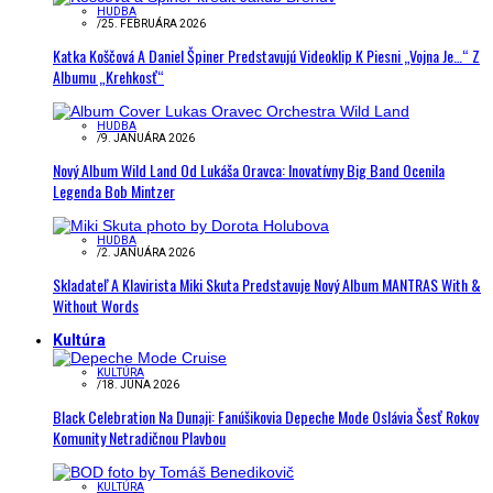
HUDBA
/
25. FEBRUÁRA 2026
Katka Koščová A Daniel Špiner Predstavujú Videoklip K Piesni „Vojna Je…“ Z
Albumu „Krehkosť“
HUDBA
/
9. JANUÁRA 2026
Nový Album Wild Land Od Lukáša Oravca: Inovatívny Big Band Ocenila
Legenda Bob Mintzer
HUDBA
/
2. JANUÁRA 2026
Skladateľ A Klavirista Miki Skuta Predstavuje Nový Album MANTRAS With &
Without Words
Kultúra
KULTÚRA
/
18. JÚNA 2026
Black Celebration Na Dunaji: Fanúšikovia Depeche Mode Oslávia Šesť Rokov
Komunity Netradičnou Plavbou
KULTÚRA