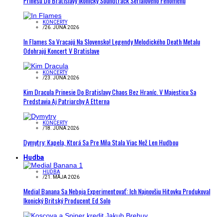
Prinesú Do Bratislavy Ikonický Soundtrack Seriálového Fenoménu
KONCERTY
/
26. JÚNA 2026
In Flames Sa Vracajú Na Slovensko! Legendy Melodického Death Metalu
Odohrajú Koncert V Bratislave
KONCERTY
/
23. JÚNA 2026
Kim Dracula Prinesie Do Bratislavy Chaos Bez Hraníc. V Majesticu Sa
Predstavia Aj Patriarchy A Etterna
KONCERTY
/
18. JÚNA 2026
Dymytry: Kapela, Ktorá Sa Pre Mňa Stala Viac Než Len Hudbou
Hudba
HUDBA
/
21. MÁJA 2026
Medial Banana Sa Neboja Experimentovať: Ich Najnovšiu Hitovku Produkoval
Ikonický Britský Producent Ed Solo