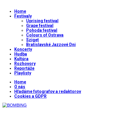
Home
Festivaly
Uprising festival
Grape festival
Pohoda festival
Colours of Ostrava
Sziget
Bratislavské Jazzové Dni
Koncerty
Hudba
Kultúra
Rozhovory
Reportáže
Playlisty
Home
O nás
Hľadáme fotografov a redaktorov
Cookies a GDPR