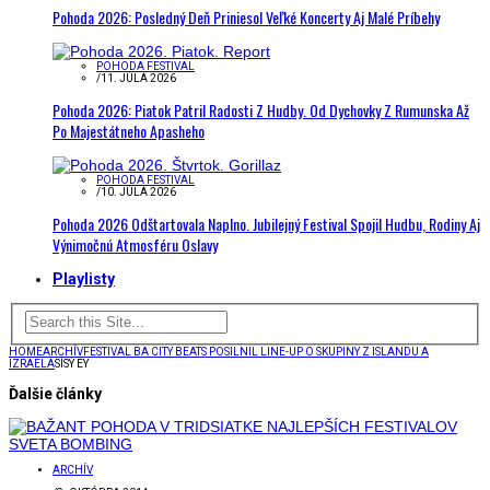
Pohoda 2026: Posledný Deň Priniesol Veľké Koncerty Aj Malé Príbehy
POHODA FESTIVAL
/
11. JÚLA 2026
Pohoda 2026: Piatok Patril Radosti Z Hudby. Od Dychovky Z Rumunska Až
Po Majestátneho Apasheho
POHODA FESTIVAL
/
10. JÚLA 2026
Pohoda 2026 Odštartovala Naplno. Jubilejný Festival Spojil Hudbu, Rodiny Aj
Výnimočnú Atmosféru Oslavy
Playlisty
HOME
ARCHÍV
FESTIVAL BA CITY BEATS POSILNIL LINE-UP O SKUPINY Z ISLANDU A
IZRAELA
SÍSÝ EY
Ďalšie články
ARCHÍV