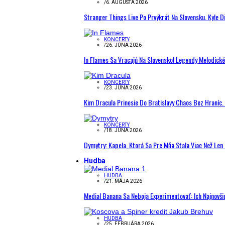
/
6. AUGUSTA 2026
Stranger Things Live Po Prvýkrát Na Slovensku. Kyle D
KONCERTY
/
26. JÚNA 2026
In Flames Sa Vracajú Na Slovensko! Legendy Melodick
KONCERTY
/
23. JÚNA 2026
Kim Dracula Prinesie Do Bratislavy Chaos Bez Hraníc. 
KONCERTY
/
18. JÚNA 2026
Dymytry: Kapela, Ktorá Sa Pre Mňa Stala Viac Než Le
Hudba
HUDBA
/
21. MÁJA 2026
Medial Banana Sa Neboja Experimentovať: Ich Najnovši
HUDBA
/
25. FEBRUÁRA 2026