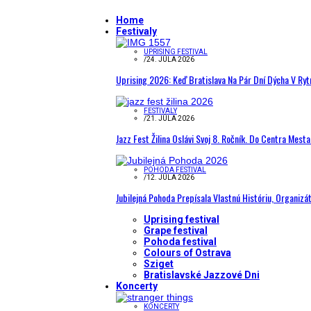
Home
Festivaly
UPRISING FESTIVAL
/
24. JÚLA 2026
Uprising 2026: Keď Bratislava Na Pár Dní Dýcha V R
FESTIVALY
/
21. JÚLA 2026
Jazz Fest Žilina Oslávi Svoj 8. Ročník. Do Centra Mest
POHODA FESTIVAL
/
12. JÚLA 2026
Jubilejná Pohoda Prepísala Vlastnú Históriu, Organizá
Uprising festival
Grape festival
Pohoda festival
Colours of Ostrava
Sziget
Bratislavské Jazzové Dni
Koncerty
KONCERTY