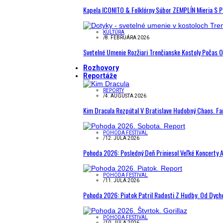
Kapela ICONITO & Folklórny Súbor ZEMPLÍN Mieria S 
KULTÚRA
/
8. FEBRUÁRA 2026
Svetelné Umenie Rozžiari Trenčianske Kostoly Počas 
Rozhovory
Reportáže
REPORTY
/
4. AUGUSTA 2026
Kim Dracula Rozpútal V Bratislave Hudobný Chaos. Fanú
POHODA FESTIVAL
/
12. JÚLA 2026
Pohoda 2026: Posledný Deň Priniesol Veľké Koncerty A
POHODA FESTIVAL
/
11. JÚLA 2026
Pohoda 2026: Piatok Patril Radosti Z Hudby. Od Dyc
POHODA FESTIVAL
/
10. JÚLA 2026