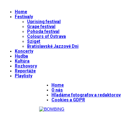
Home
Festivaly
Uprising festival
Grape festival
Pohoda festival
Colours of Ostrava
Sziget
Bratislavské Jazzové Dni
Koncerty
Hudba
Kultúra
Rozhovory
Reportáže
Playlisty
Home
O nás
Hľadáme fotografov a redaktorov
Cookies a GDPR