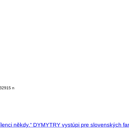
32915 n
šílenci někdy.“ DYMYTRY vystúpi pre slovenských fa