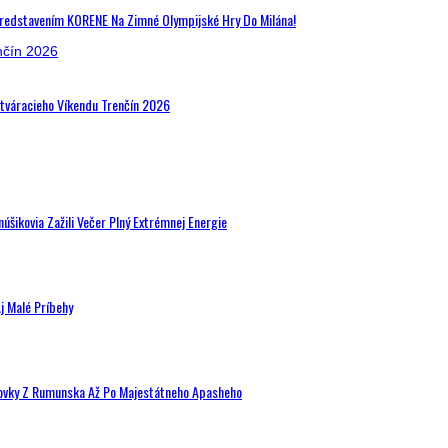
Predstavením KORENE Na Zimné Olympijské Hry Do Milána!
Otváracieho Víkendu Trenčín 2026
šikovia Zažili Večer Plný Extrémnej Energie
j Malé Príbehy
hovky Z Rumunska Až Po Majestátneho Apasheho