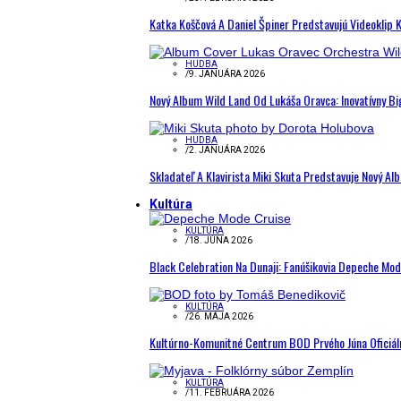
Katka Koščová A Daniel Špiner Predstavujú Videoklip 
HUDBA
/
9. JANUÁRA 2026
Nový Album Wild Land Od Lukáša Oravca: Inovatívny B
HUDBA
/
2. JANUÁRA 2026
Skladateľ A Klavirista Miki Skuta Predstavuje Nový
Kultúra
KULTÚRA
/
18. JÚNA 2026
Black Celebration Na Dunaji: Fanúšikovia Depeche Mo
KULTÚRA
/
26. MÁJA 2026
Kultúrno-Komunitné Centrum BOD Prvého Júna Oficiál
KULTÚRA
/
11. FEBRUÁRA 2026