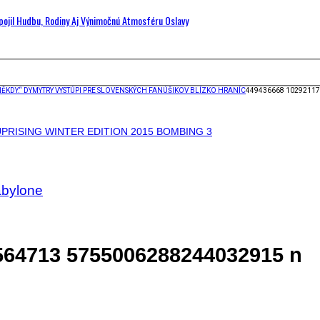
Spojil Hudbu, Rodiny Aj Výnimočnú Atmosféru Oslavy
 NĚKDY.“ DYMYTRY VYSTÚPI PRE SLOVENSKÝCH FANÚŠIKOV BLÍZKO HRANÍC
449436668 1029211
abylone
564713 5755006288244032915 n