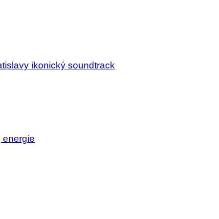
tislavy ikonický soundtrack
j energie