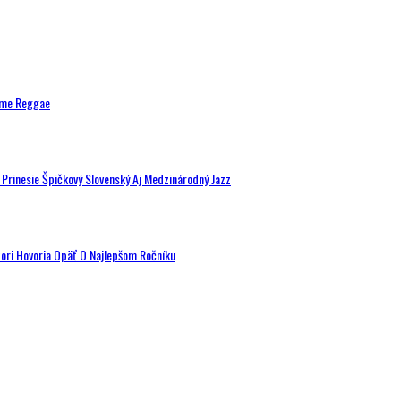
ytme Reggae
a Prinesie Špičkový Slovenský Aj Medzinárodný Jazz
tori Hovoria Opäť O Najlepšom Ročníku