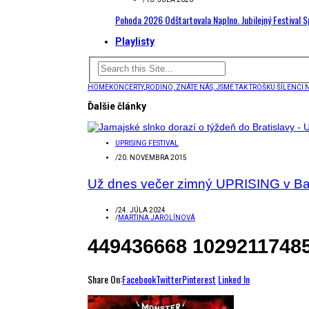
Pohoda 2026 Odštartovala Naplno. Jubilejný Festival 
Playlisty
HOME
KONCERTY
„RODINO, ZNÁTE NÁS, JSME TAK TROŠKU ŠÍLENCI
Ďalšie články
UPRISING FESTIVAL
/
20. NOVEMBRA 2015
Už dnes večer zimný UPRISING v B
/
24. JÚLA 2024
/
MARTINA JAROLÍNOVÁ
449436668 1029211748
Share On:
Facebook
Twitter
Pinterest
Linked In