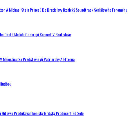
ixon A Michael Stein Prinesú Do Bratislavy Ikonický Soundtrack Seriálového Fenoménu
ého Death Metalu Odohrajú Koncert V Bratislave
V Majesticu Sa Predstavia Aj Patriarchy A Etterna
n Hudbou
u Hitovku Produkoval Ikonický Britský Producent Ed Solo