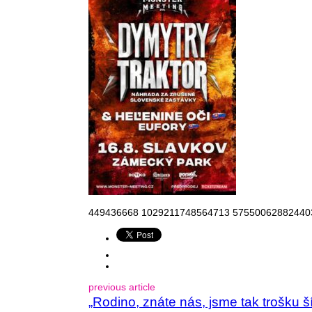
449436668 1029211748564713 57550062882440
previous article
„Rodino, znáte nás, jsme tak trošku 