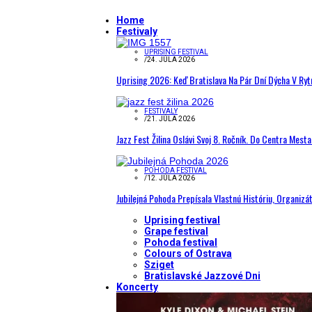
Home
Festivaly
UPRISING FESTIVAL
/
24. JÚLA 2026
Uprising 2026: Keď Bratislava Na Pár Dní Dýcha V R
FESTIVALY
/
21. JÚLA 2026
Jazz Fest Žilina Oslávi Svoj 8. Ročník. Do Centra Mest
POHODA FESTIVAL
/
12. JÚLA 2026
Jubilejná Pohoda Prepísala Vlastnú Históriu, Organizá
Uprising festival
Grape festival
Pohoda festival
Colours of Ostrava
Sziget
Bratislavské Jazzové Dni
Koncerty