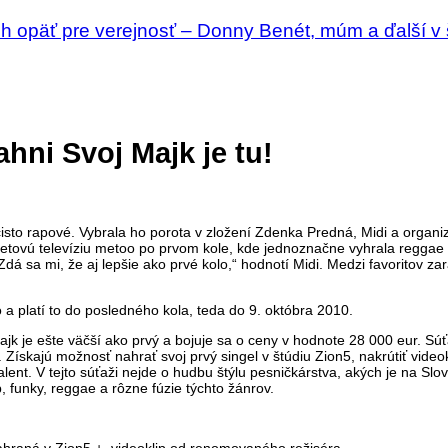
 opäť pre verejnosť – Donny Benét, múm a ďalší v
hni Svoj Majk je tu!
čisto rapové. Vybrala ho porota v zložení Zdenka Predná, Midi a organi
etovú televíziu metoo po prvom kole, kde jednoznačne vyhrala reggae
. Zdá sa mi, že aj lepšie ako prvé kolo,“ hodnotí Midi. Medzi favoritov z
 a platí to do posledného kola, teda do 9. októbra 2010.
ajk je ešte väčší ako prvý a bojuje sa o ceny v hodnote 28 000 eur. Sú
a. Získajú možnosť nahrať svoj prvý singel v štúdiu Zion5, nakrútiť vide
ent. V tejto súťaži nejde o hudbu štýlu pesničkárstva, akých je na Slo
 funky, reggae a rôzne fúzie týchto žánrov.
nahraná v Zion5 + videoklip od renomovaného režiséra