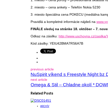
2. miesto – cena ankety – Telefón Nokia 5230
3. miesto špeciálna cena POKECU (mediálna kampa
Pravidlá a kompletné informácie nájdeš na
www.vyt
FINÁLE sleduj na stránke 18. október – 7. nov
Odkaz na zásilku:
http://www.uschovna.cz/zasil
Kód zásilky: YEIU42BMA7RS6A7B
previous article
NuSpirit víkend s Freestyle Night b
next article
Omega & Stil – Chladne okolí * DO
Related Posts
ARCHÍV