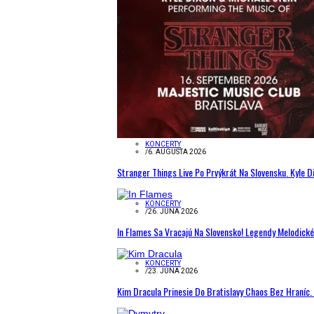
KONCERTY
/
6. AUGUSTA 2026
Stranger Things Live Po Prvýkrát Na Slovensku. Kyle D
KONCERTY
/
26. JÚNA 2026
In Flames Sa Vracajú Na Slovensko! Legendy Melodick
KONCERTY
/
23. JÚNA 2026
Kim Dracula Prinesie Do Bratislavy Chaos Bez Hraníc. 