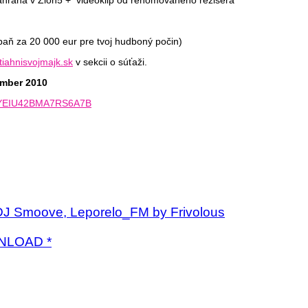
ň za 20 000 eur pre tvoj hudboný počin)
iahnisvojmajk.sk
v sekcii o súťaži.
ember 2010
ka/YEIU42BMA7RS6A7B
z DJ Smoove, Leporelo_FM by Frivolous
WNLOAD *