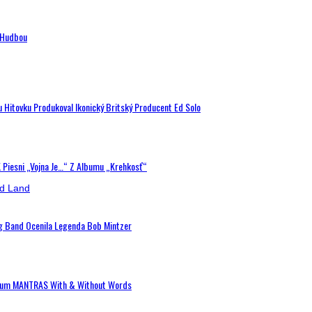
n Hudbou
u Hitovku Produkoval Ikonický Britský Producent Ed Solo
K Piesni „Vojna Je…“ Z Albumu „Krehkosť“
ig Band Ocenila Legenda Bob Mintzer
 Album MANTRAS With & Without Words