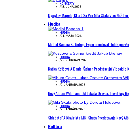
KONCERTY
/
18. JÚNA 2026
Dymytry: Kapela, Ktorá Sa Pre Mňa Stala Viac Než Le
Hudba
HUDBA
/
21. MÁJA 2026
Medial Banana Sa Neboja Experimentovať: Ich Najnovši
HUDBA
/
25. FEBRUÁRA 2026
Katka Koščová A Daniel Špiner Predstavujú Videoklip 
HUDBA
/
9. JANUÁRA 2026
Nový Album Wild Land Od Lukáša Oravca: Inovatívny B
HUDBA
/
2. JANUÁRA 2026
Skladateľ A Klavirista Miki Skuta Predstavuje Nový
Kultúra