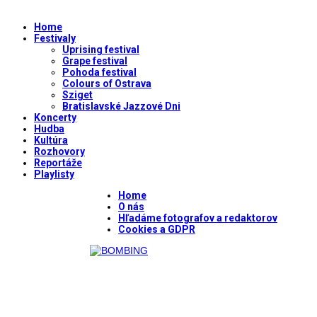
Home
Festivaly
Uprising festival
Grape festival
Pohoda festival
Colours of Ostrava
Sziget
Bratislavské Jazzové Dni
Koncerty
Hudba
Kultúra
Rozhovory
Reportáže
Playlisty
Home
O nás
Hľadáme fotografov a redaktorov
Cookies a GDPR