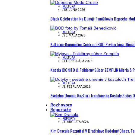
KULTÚRA
/
18. JÚNA 2026
Black Celebration Na Dunaji: Fanúšikovia Depeche Mo
KULTÚRA
/
26. MÁJA 2026
Kultúrno-Komunitné Centrum BOD Prvého Júna Oficiál
KULTÚRA
/
11. FEBRUÁRA 2026
Kapela ICONITO & Folklórny Súbor ZEMPLÍN Mieria S 
KULTÚRA
/
8. FEBRUÁRA 2026
Svetelné Umenie Rozžiari Trenčianske Kostoly Počas 
Rozhovory
Reportáže
REPORTY
/
4. AUGUSTA 2026
Kim Dracula Rozpútal V Bratislave Hudobný Chaos. Fanú