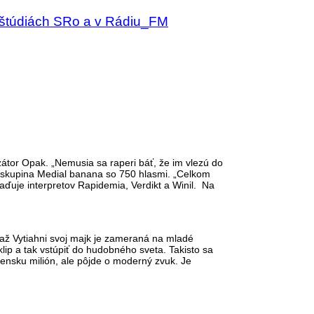
 štúdiách SRo a v Rádiu_FM
zátor Opak. „Nemusia sa raperi báť, že im vlezú do
 skupina Medial
banana so 750 hlasmi. „Celkom
araďuje interpretov Rapidemia, Verdikt a Winil. Na
ťaž Vytiahni svoj majk je zameraná na mladé
oklip a tak vstúpiť do hudobného sveta. Takisto sa
vensku milión, ale pôjde o moderný zvuk. Je