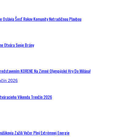
de Oslávia Šesť Rokov Komunity Netradičnou Plavbou
ne Otvára Svoje Brány
Predstavením KORENE Na Zimné Olympijské Hry Do Milána!
Otváracieho Víkendu Trenčín 2026
šikovia Zažili Večer Plný Extrémnej Energie