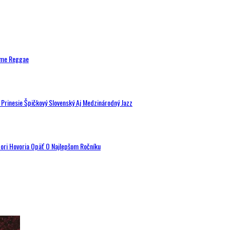
ytme Reggae
a Prinesie Špičkový Slovenský Aj Medzinárodný Jazz
tori Hovoria Opäť O Najlepšom Ročníku