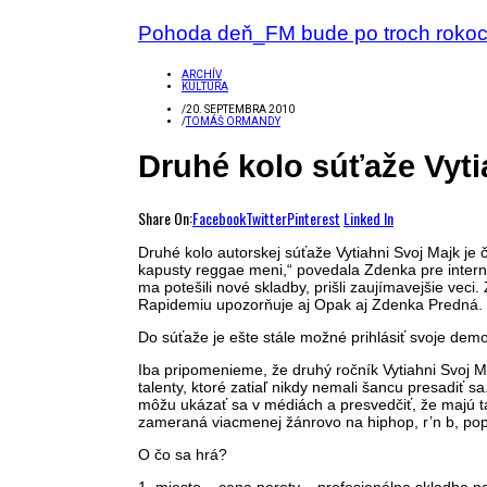
Pohoda deň_FM bude po troch rokoch
ARCHÍV
KULTÚRA
/
20. SEPTEMBRA 2010
/
TOMÁŠ ORMANDY
Druhé kolo súťaže Vytia
Share On:
Facebook
Twitter
Pinterest
Linked In
Druhé kolo autorskej súťaže Vytiahni Svoj Majk je 
kapusty reggae meni,“ povedala Zdenka pre intern
ma potešili nové skladby, prišli zaujímavejšie veci
Rapidemiu upozorňuje aj Opak aj Zdenka Predná.
Do súťaže je ešte stále možné prihlásiť svoje demo
Iba pripomenieme, že druhý ročník Vytiahni Svoj M
talenty, ktoré zatiaľ nikdy nemali šancu presadiť s
môžu ukázať sa v médiách a presvedčiť, že majú tal
zameraná viacmenej žánrovo na hiphop, r’n b, pop,
O čo sa hrá?
1. miesto – cena poroty – profesionálna skladba 