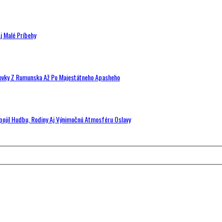
j Malé Príbehy
hovky Z Rumunska Až Po Majestátneho Apasheho
Spojil Hudbu, Rodiny Aj Výnimočnú Atmosféru Oslavy