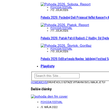
POHODA FESTIVAL
/
12. JÚLA 2026
Pohoda 2026: Posledný Deň Priniesol Veľké Koncerty A
POHODA FESTIVAL
/
11. JÚLA 2026
Pohoda 2026: Piatok Patril Radosti Z Hudby. Od Dyc
POHODA FESTIVAL
/
10. JÚLA 2026
Pohoda 2026 Odštartovala Naplno. Jubilejný Festival 
Playlisty
HOME
ARCHÍV
DRUHÉ KOLO SÚŤAŽE VYTIAHNI SVOJ MAJK JE TU!
Ďalšie články
POHODA FESTIVAL
/
5. MÁJA 2022