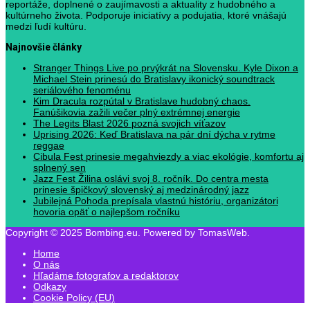
reportáže, doplnené o zaujímavosti a aktuality z hudobného a
kultúrneho života. Podporuje iniciatívy a podujatia, ktoré vnášajú
medzi ľudí kultúru.
Najnovšie články
Stranger Things Live po prvýkrát na Slovensku. Kyle Dixon a
Michael Stein prinesú do Bratislavy ikonický soundtrack
seriálového fenoménu
Kim Dracula rozpútal v Bratislave hudobný chaos.
Fanúšikovia zažili večer plný extrémnej energie
The Legits Blast 2026 pozná svojich víťazov
Uprising 2026: Keď Bratislava na pár dní dýcha v rytme
reggae
Cibula Fest prinesie megahviezdy a viac ekológie, komfortu aj
splnený sen
Jazz Fest Žilina oslávi svoj 8. ročník. Do centra mesta
prinesie špičkový slovenský aj medzinárodný jazz
Jubilejná Pohoda prepísala vlastnú históriu, organizátori
hovoria opäť o najlepšom ročníku
Copyright © 2025 Bombing.eu. Powered by TomasWeb.
Home
O nás
Hľadáme fotografov a redaktorov
Odkazy
Cookie Policy (EU)