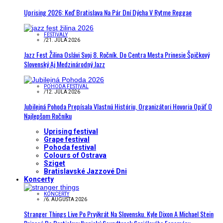
Uprising 2026: Keď Bratislava Na Pár Dní Dýcha V Rytme Reggae
FESTIVALY
/
21. JÚLA 2026
Jazz Fest Žilina Oslávi Svoj 8. Ročník. Do Centra Mesta Prinesie Špičkový
Slovenský Aj Medzinárodný Jazz
POHODA FESTIVAL
/
12. JÚLA 2026
Jubilejná Pohoda Prepísala Vlastnú Históriu, Organizátori Hovoria Opäť O
Najlepšom Ročníku
Uprising festival
Grape festival
Pohoda festival
Colours of Ostrava
Sziget
Bratislavské Jazzové Dni
Koncerty
KONCERTY
/
6. AUGUSTA 2026
Stranger Things Live Po Prvýkrát Na Slovensku. Kyle Dixon A Michael Stein