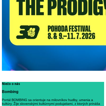
Niečo o nás
Bombing
Portál BOMBING sa orientuje na milovníkov hudby, umenia a
kultúry. Žije slovenskými kultúrnymi podujatiami, z ktorých prináša