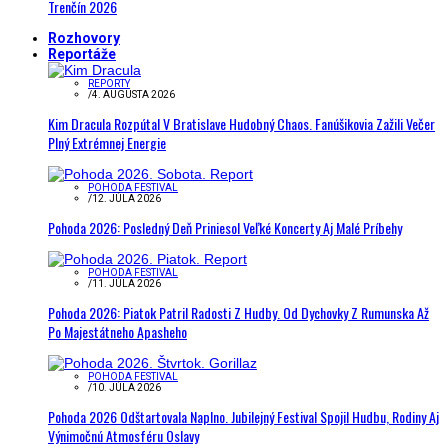
Trenčín 2026
Rozhovory
Reportáže
REPORTY
/
4. AUGUSTA 2026
Kim Dracula Rozpútal V Bratislave Hudobný Chaos. Fanúšikovia Zažili Večer
Plný Extrémnej Energie
POHODA FESTIVAL
/
12. JÚLA 2026
Pohoda 2026: Posledný Deň Priniesol Veľké Koncerty Aj Malé Príbehy
POHODA FESTIVAL
/
11. JÚLA 2026
Pohoda 2026: Piatok Patril Radosti Z Hudby. Od Dychovky Z Rumunska Až
Po Majestátneho Apasheho
POHODA FESTIVAL
/
10. JÚLA 2026
Pohoda 2026 Odštartovala Naplno. Jubilejný Festival Spojil Hudbu, Rodiny Aj
Výnimočnú Atmosféru Oslavy