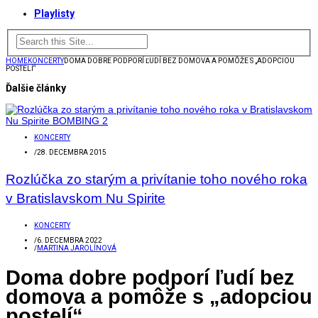
Playlisty
HOME
KONCERTY
DOMA DOBRE PODPORÍ ĽUDÍ BEZ DOMOVA A POMÔŽE S „ADOPCIOU
POSTELÍ“
Ďalšie články
KONCERTY
/
28. DECEMBRA 2015
Rozlúčka zo starým a privítanie toho nového roka
v Bratislavskom Nu Spirite
KONCERTY
/
6. DECEMBRA 2022
/
MARTINA JAROLÍNOVÁ
Doma dobre podporí ľudí bez
domova a pomôže s „adopciou
postelí“