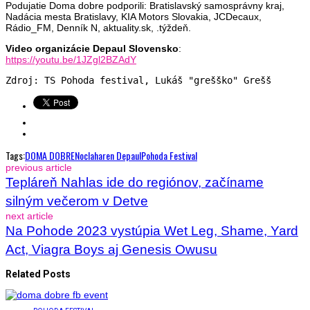
Podujatie Doma dobre podporili: Bratislavský samosprávny kraj,
Nadácia mesta Bratislavy, KIA Motors Slovakia, JCDecaux,
Rádio_FM, Denník N, aktuality.sk, .týždeň.
Video organizácie Depaul Slovensko
:
https://youtu.be/1JZgl2BZAdY
Zdroj: TS Pohoda festival, Lukáš "grešško" Grešš
Tags:
DOMA DOBRE
Noclaharen Depaul
Pohoda Festival
previous article
Tepláreň Nahlas ide do regiónov, začíname
silným večerom v Detve
next article
Na Pohode 2023 vystúpia Wet Leg, Shame, Yard
Act, Viagra Boys aj Genesis Owusu
Related Posts