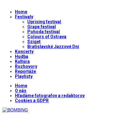
Home
Festivaly
Uprising festival
Grape festival
Pohoda festival
Colours of Ostrava
Sziget
Bratislavské Jazzové Dni
Koncerty
Hudba
Kultúra
Rozhovory
Reportáže
Playlisty
Home
O nás
Hľadáme fotografov a redaktorov
Cookies a GDPR