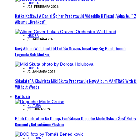
HUDBA
/
25. FEBRUÁRA 2026
Katka Koščová A Daniel Špiner Predstavujú Videoklip K Piesni „Vojna Je…“ Z
Albumu „Krehkosť“
HUDBA
/
9. JANUÁRA 2026
Nový Album Wild Land Od Lukáša Oravca: Inovatívny Big Band Ocenila
Legenda Bob Mintzer
HUDBA
/
2. JANUÁRA 2026
Skladateľ A Klavirista Miki Skuta Predstavuje Nový Album MANTRAS With &
Without Words
Kultúra
KULTÚRA
/
18. JÚNA 2026
Black Celebration Na Dunaji: Fanúšikovia Depeche Mode Oslávia Šesť Rokov
Komunity Netradičnou Plavbou
KULTÚRA