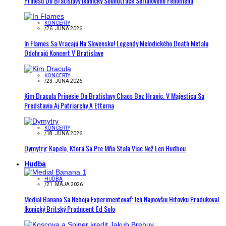
Prinesú Do Bratislavy Ikonický Soundtrack Seriálového Fenoménu
KONCERTY
/
26. JÚNA 2026
In Flames Sa Vracajú Na Slovensko! Legendy Melodického Death Metalu
Odohrajú Koncert V Bratislave
KONCERTY
/
23. JÚNA 2026
Kim Dracula Prinesie Do Bratislavy Chaos Bez Hraníc. V Majesticu Sa
Predstavia Aj Patriarchy A Etterna
KONCERTY
/
18. JÚNA 2026
Dymytry: Kapela, Ktorá Sa Pre Mňa Stala Viac Než Len Hudbou
Hudba
HUDBA
/
21. MÁJA 2026
Medial Banana Sa Neboja Experimentovať: Ich Najnovšiu Hitovku Produkoval
Ikonický Britský Producent Ed Solo