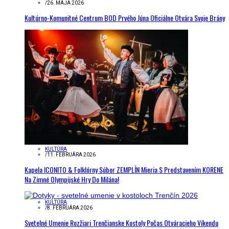
/
26. MÁJA 2026
Kultúrno-Komunitné Centrum BOD Prvého Júna Oficiálne Otvára Svoje Brány
KULTÚRA
/
11. FEBRUÁRA 2026
Kapela ICONITO & Folklórny Súbor ZEMPLÍN Mieria S Predstavením KORENE
Na Zimné Olympijské Hry Do Milána!
KULTÚRA
/
8. FEBRUÁRA 2026
Svetelné Umenie Rozžiari Trenčianske Kostoly Počas Otváracieho Víkendu