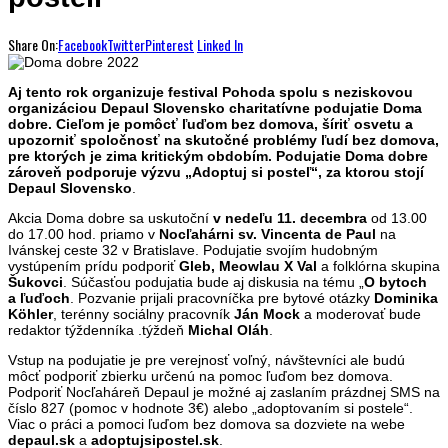
Share On:
Facebook
Twitter
Pinterest
Linked In
Aj tento rok organizuje festival Pohoda spolu s neziskovou
organizáciou Depaul Slovensko charitatívne podujatie Doma
dobre. Cieľom je pomôcť ľuďom bez domova, šíriť osvetu a
upozorniť spoločnosť na skutočné problémy ľudí bez domova,
pre ktorých je zima kritickým obdobím. Podujatie Doma dobre
zároveň podporuje výzvu „Adoptuj si posteľ“, za ktorou stojí
Depaul Slovensko
.
Akcia Doma dobre sa uskutoční
v nedeľu 11. decembra
od 13.00
do 17.00 hod. priamo v
Nocľahárni sv. Vincenta de Paul
na
Ivánskej ceste 32 v Bratislave. Podujatie svojím hudobným
vystúpením prídu podporiť
Gleb, Meowlau X Val
a folklórna skupina
Šukovci
. Súčasťou podujatia bude aj diskusia na tému „
O bytoch
a ľuďoch
. Pozvanie prijali pracovníčka pre bytové otázky
Dominika
Köhler
, terénny sociálny pracovník
Ján Mock
a moderovať bude
redaktor týždenníka .týždeň
Michal Oláh
.
Vstup na podujatie je pre verejnosť voľný, návštevníci ale budú
môcť podporiť zbierku určenú na pomoc ľuďom bez domova.
Podporiť Nocľaháreň Depaul je možné aj zaslaním prázdnej SMS na
číslo 827 (pomoc v hodnote 3€) alebo „adoptovaním si postele“.
Viac o práci a pomoci ľuďom bez domova sa dozviete na webe
depaul.sk
a
adoptujsipostel.sk
.