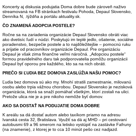
Koncerty aj diskusia podujatia Doma dobre bude zároveň naživo
streamovaná na FB stránkach festivalu Pohoda, Depaul Slovensko,
Denníka N, .týždňa a portálu aktuality.sk.
ČO ZNAMENÁ ADOPCIA POSTELE?
Ročne sa na zariadenia organizácie Depaul Slovensko obráti viac
ako dvetisíc ľudí v núdzi. Poskytujú im teplé jedlo, ošatenie, sociálne
poradenstvo, bezpečie postele a to najdôležitejšie – pomocnú ruku
a prijatie od pracovníkov organizácie Depaul. Pre organizáciu
Depaul je však zima finančne veľmi náročná. „Adopciou postele“
formou pravidelného daru tak podporovatelia pomôžu organizácii
Depaul byť oporou pre každého, kto sa na nich obráti.
PREČO SI ĽUDIA BEZ DOMOVA ZASLÚŽIA NAŠU POMOC?
Ľudia bez domova sú ako my. Mnohí stratili zamestnanie, milovanú
osobu alebo trpia vážnou chorobou. Depaul Slovensko je nezisková
organizácia, ktorá sa snaží pomáhať všetkým, ktorí zostali na ulici.
Pretože ulica nie je a pre nikoho nemôže byť domov.
AKO SA DOSTAŤ NA PODUJATIE DOMA DOBRE
K areálu sa dá dostať autom alebo taxíkom priamo na adresu
Ivanská cesta 32, Bratislava. Využiť sa dá aj MHD – pri cestovaní
autobusmi 69 a 96 smerom na letisko vystúpiť na zastávke Fafruny
(na znamenie), z ktorej je to cca 10 minút pešo cez nadjazd.