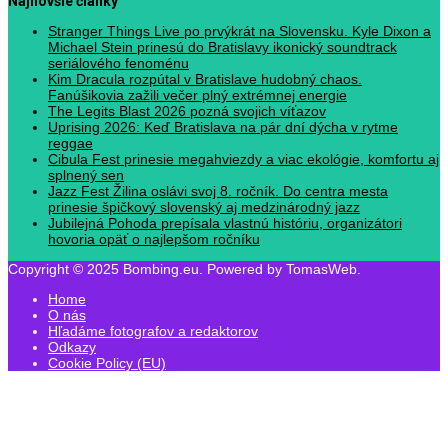
Najnovšie články
Stranger Things Live po prvýkrát na Slovensku. Kyle Dixon a
Michael Stein prinesú do Bratislavy ikonický soundtrack
seriálového fenoménu
Kim Dracula rozpútal v Bratislave hudobný chaos.
Fanúšikovia zažili večer plný extrémnej energie
The Legits Blast 2026 pozná svojich víťazov
Uprising 2026: Keď Bratislava na pár dní dýcha v rytme
reggae
Cibula Fest prinesie megahviezdy a viac ekológie, komfortu aj
splnený sen
Jazz Fest Žilina oslávi svoj 8. ročník. Do centra mesta
prinesie špičkový slovenský aj medzinárodný jazz
Jubilejná Pohoda prepísala vlastnú históriu, organizátori
hovoria opäť o najlepšom ročníku
Copyright © 2025 Bombing.eu. Powered by TomasWeb.
Home
O nás
Hľadáme fotografov a redaktorov
Odkazy
Cookie Policy (EU)