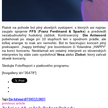
Piatok na pohode bol plný skvelých vystúpení, s ktorých asi najviac
zaujalo spojenie
FFS
(
Franz Ferdinand & Sparks
) a predviedli
nezabudnuteľný hudobný zážitok. Kontroverzný
Die Antwoord
pobehovali po stage pri 10 stupňoch len v spodnom prádle, ale
toľkej energie to inak ani nemohlo. Bol to fascinujúci koncert plný
prekvapení. „happy birthday“ pre boomboom či Yolandine „HAPPY“
na konci koncertu. Nesklamali ani ostatný interpreti zo slovenských
interpretov by stálo zato vyzdvihnúť
Veca
alebo
Zlokot
, ktorý zahrali
skvelé koncerty.
Sledujte FotoReport z piatkového programu:
[foogallery id=“35478″]
Tags:
Die Antwoord
FFS
VEC
ZLOKOT
previous article