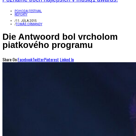
POHODA FESTIVAL
REPORTY
/
11. JÚLA 2015
/
TOMÁŠ ORMANDY
Die Antwoord bol vrcholom
piatkového programu
Share On:
Facebook
Twitter
Pinterest
Linked In