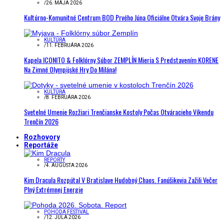
/
26. MÁJA 2026
Kultúrno-Komunitné Centrum BOD Prvého Júna Oficiálne Otvára Svoje Brány
KULTÚRA
/
11. FEBRUÁRA 2026
Kapela ICONITO & Folklórny Súbor ZEMPLÍN Mieria S Predstavením KORENE
Na Zimné Olympijské Hry Do Milána!
KULTÚRA
/
8. FEBRUÁRA 2026
Svetelné Umenie Rozžiari Trenčianske Kostoly Počas Otváracieho Víkendu
Trenčín 2026
Rozhovory
Reportáže
REPORTY
/
4. AUGUSTA 2026
Kim Dracula Rozpútal V Bratislave Hudobný Chaos. Fanúšikovia Zažili Večer
Plný Extrémnej Energie
POHODA FESTIVAL
/
12. JÚLA 2026