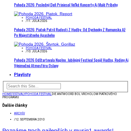
Pohoda 2026: Posledný Deň Priniesol Veľké Koncerty Aj Malé Príbehy
POHODA FESTIVAL
/
11. JÚLA 2026
Pohoda 2026: Piatok Patril Radosti Z Hudby. Od Dychovky Z Rumunska Až
Po Majestátneho Apasheho
POHODA FESTIVAL
/
10. JÚLA 2026
Pohoda 2026 Odštartovala Naplno. Jubilejný Festival Spojil Hudbu, Rodiny Aj
Výnimočnú Atmosféru Oslavy
Playlisty
HOME
FESTIVALY
POHODA FESTIVAL
DIE ANTWOORD BOL VRCHOLOM PIATKOVÉHO
PROGRAMU
Ďalšie články
ARCHÍV
/
12. SEPTEMBRA 2010
Poznáme troch najlepších v musiq1 awards!