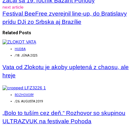
Začal sa 19. ročník Bažant Pohody
next article
Festival BeeFree zverejnil line-up, do Bratislavy
prídu DJi zo Srbska aj Brazílie
Related Posts
HUDBA
/
18. JÚNA 2025
Vata od Zlokotu je akoby upletená z chaosu, ale
hreje
ROZHOVORY
/
26. AUGUSTA 2019
„Bolo to tuším cez deň.“ Rozhovor so skupinou
ULTRAZVUK na festivale Pohoda