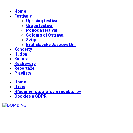
Home
Festivaly
Uprising festival
Grape festival
Pohoda festival
Colours of Ostrava
Sziget
Bratislavské Jazzové Dni
Koncerty
Hudba
Kultúra
Rozhovory
Reportáže
Playlisty
Home
O nás
Hľadáme fotografov a redaktorov
Cookies a GDPR