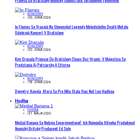
Prinesú Do Bratislavy Ikonický Soundtrack Seriálového Fenoménu
KONCERTY
/
26. JÚNA 2026
In Flames Sa Vracajú Na Slovensko! Legendy Melodického Death Metalu
Odohrajú Koncert V Bratislave
KONCERTY
/
23. JÚNA 2026
Kim Dracula Prinesie Do Bratislavy Chaos Bez Hraníc. V Majesticu Sa
Predstavia Aj Patriarchy A Etterna
KONCERTY
/
18. JÚNA 2026
Dymytry: Kapela, Ktorá Sa Pre Mňa Stala Viac Než Len Hudbou
Hudba
HUDBA
/
21. MÁJA 2026
Medial Banana Sa Neboja Experimentovať: Ich Najnovšiu Hitovku Produkoval
Ikonický Britský Producent Ed Solo