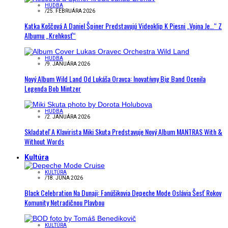
HUDBA
/
25. FEBRUÁRA 2026
Katka Koščová A Daniel Špiner Predstavujú Videoklip K Piesni „Vojna Je…“ Z
Albumu „Krehkosť“
HUDBA
/
9. JANUÁRA 2026
Nový Album Wild Land Od Lukáša Oravca: Inovatívny Big Band Ocenila
Legenda Bob Mintzer
HUDBA
/
2. JANUÁRA 2026
Skladateľ A Klavirista Miki Skuta Predstavuje Nový Album MANTRAS With &
Without Words
Kultúra
KULTÚRA
/
18. JÚNA 2026
Black Celebration Na Dunaji: Fanúšikovia Depeche Mode Oslávia Šesť Rokov
Komunity Netradičnou Plavbou
KULTÚRA