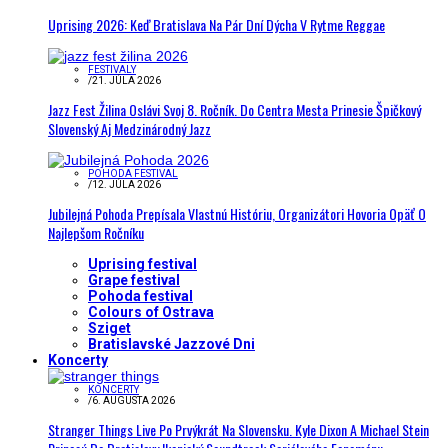
Uprising 2026: Keď Bratislava Na Pár Dní Dýcha V Rytme Reggae
FESTIVALY
/
21. JÚLA 2026
Jazz Fest Žilina Oslávi Svoj 8. Ročník. Do Centra Mesta Prinesie Špičkový
Slovenský Aj Medzinárodný Jazz
POHODA FESTIVAL
/
12. JÚLA 2026
Jubilejná Pohoda Prepísala Vlastnú Históriu, Organizátori Hovoria Opäť O
Najlepšom Ročníku
Uprising festival
Grape festival
Pohoda festival
Colours of Ostrava
Sziget
Bratislavské Jazzové Dni
Koncerty
KONCERTY
/
6. AUGUSTA 2026
Stranger Things Live Po Prvýkrát Na Slovensku. Kyle Dixon A Michael Stein