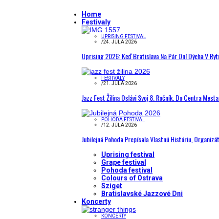
Home
Festivaly
UPRISING FESTIVAL
/
24. JÚLA 2026
Uprising 2026: Keď Bratislava Na Pár Dní Dýcha V R
FESTIVALY
/
21. JÚLA 2026
Jazz Fest Žilina Oslávi Svoj 8. Ročník. Do Centra Mest
POHODA FESTIVAL
/
12. JÚLA 2026
Jubilejná Pohoda Prepísala Vlastnú Históriu, Organizá
Uprising festival
Grape festival
Pohoda festival
Colours of Ostrava
Sziget
Bratislavské Jazzové Dni
Koncerty
KONCERTY