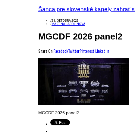
Šanca pre slovenské kapely zahrať s
/
21. OKTÓBRA 2025
/
MARTINA JAROLÍNOVÁ
MGCDF 2026 panel2
Share On:
Facebook
Twitter
Pinterest
Linked In
MGCDF 2026 panel2