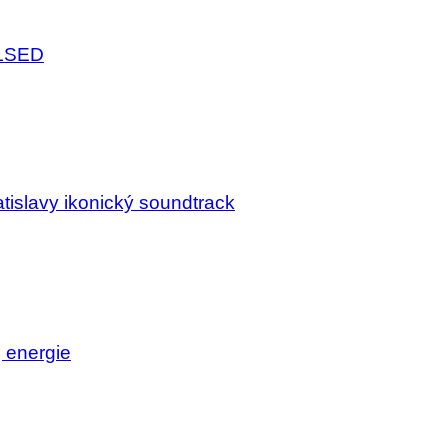
ULSED
tislavy ikonický soundtrack
j energie