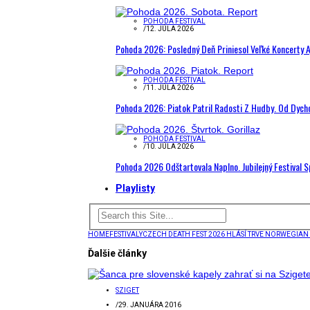
POHODA FESTIVAL
/
12. JÚLA 2026
Pohoda 2026: Posledný Deň Priniesol Veľké Koncerty A
POHODA FESTIVAL
/
11. JÚLA 2026
Pohoda 2026: Piatok Patril Radosti Z Hudby. Od Dyc
POHODA FESTIVAL
/
10. JÚLA 2026
Pohoda 2026 Odštartovala Naplno. Jubilejný Festival 
Playlisty
HOME
FESTIVALY
CZECH DEATH FEST 2026 HLÁSÍ TRVE NORWEGIAN
Ďalšie články
SZIGET
/
29. JANUÁRA 2016