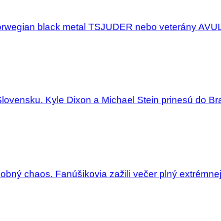
Norwegian black metal TSJUDER nebo veterány AV
Slovensku. Kyle Dixon a Michael Stein prinesú do Bra
dobný chaos. Fanúšikovia zažili večer plný extrémne