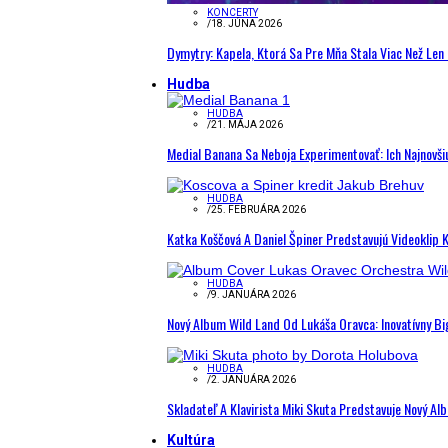
KONCERTY
/
18. JÚNA 2026
Dymytry: Kapela, Ktorá Sa Pre Mňa Stala Viac Než Le
Hudba
HUDBA
/
21. MÁJA 2026
Medial Banana Sa Neboja Experimentovať: Ich Najnovši
HUDBA
/
25. FEBRUÁRA 2026
Katka Koščová A Daniel Špiner Predstavujú Videoklip 
HUDBA
/
9. JANUÁRA 2026
Nový Album Wild Land Od Lukáša Oravca: Inovatívny B
HUDBA
/
2. JANUÁRA 2026
Skladateľ A Klavirista Miki Skuta Predstavuje Nový
Kultúra