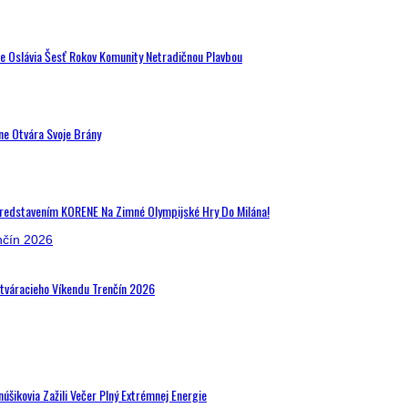
de Oslávia Šesť Rokov Komunity Netradičnou Plavbou
ne Otvára Svoje Brány
Predstavením KORENE Na Zimné Olympijské Hry Do Milána!
Otváracieho Víkendu Trenčín 2026
šikovia Zažili Večer Plný Extrémnej Energie