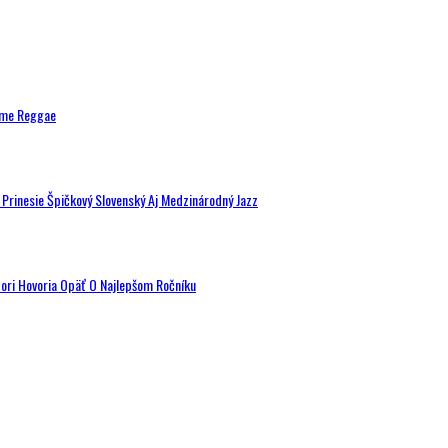
ytme Reggae
a Prinesie Špičkový Slovenský Aj Medzinárodný Jazz
tori Hovoria Opäť O Najlepšom Ročníku