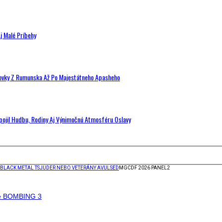
j Malé Príbehy
hovky Z Rumunska Až Po Majestátneho Apasheho
Spojil Hudbu, Rodiny Aj Výnimočnú Atmosféru Oslavy
 BLACK METAL TSJUDER NEBO VETERÁNY AVULSED
MGCDF 2026 PANEL2