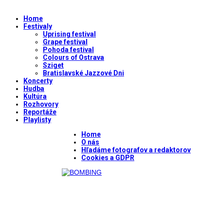
Home
Festivaly
Uprising festival
Grape festival
Pohoda festival
Colours of Ostrava
Sziget
Bratislavské Jazzové Dni
Koncerty
Hudba
Kultúra
Rozhovory
Reportáže
Playlisty
Home
O nás
Hľadáme fotografov a redaktorov
Cookies a GDPR