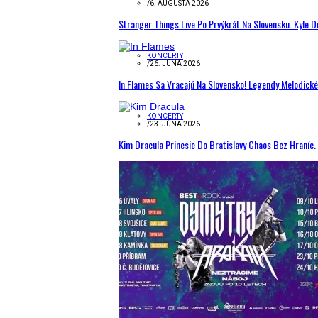
/
6. AUGUSTA 2026
Stranger Things Live Po Prvýkrát Na Slovensku. Kyle D
KONCERTY
/
26. JÚNA 2026
In Flames Sa Vracajú Na Slovensko! Legendy Melodick
KONCERTY
/
23. JÚNA 2026
Kim Dracula Prinesie Do Bratislavy Chaos Bez Hraníc. 