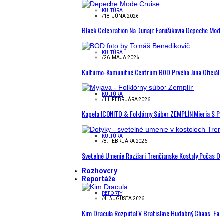
KULTÚRA
/
18. JÚNA 2026
Black Celebration Na Dunaji: Fanúšikovia Depeche Mo
KULTÚRA
/
26. MÁJA 2026
Kultúrno-Komunitné Centrum BOD Prvého Júna Oficiál
KULTÚRA
/
11. FEBRUÁRA 2026
Kapela ICONITO & Folklórny Súbor ZEMPLÍN Mieria S 
KULTÚRA
/
8. FEBRUÁRA 2026
Svetelné Umenie Rozžiari Trenčianske Kostoly Počas 
Rozhovory
Reportáže
REPORTY
/
4. AUGUSTA 2026
Kim Dracula Rozpútal V Bratislave Hudobný Chaos. Fanú