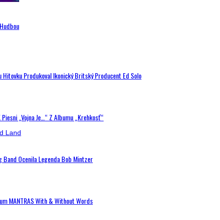
n Hudbou
u Hitovku Produkoval Ikonický Britský Producent Ed Solo
K Piesni „Vojna Je…“ Z Albumu „Krehkosť“
ig Band Ocenila Legenda Bob Mintzer
 Album MANTRAS With & Without Words