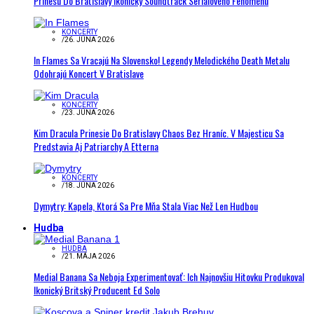
Prinesú Do Bratislavy Ikonický Soundtrack Seriálového Fenoménu
KONCERTY
/
26. JÚNA 2026
In Flames Sa Vracajú Na Slovensko! Legendy Melodického Death Metalu
Odohrajú Koncert V Bratislave
KONCERTY
/
23. JÚNA 2026
Kim Dracula Prinesie Do Bratislavy Chaos Bez Hraníc. V Majesticu Sa
Predstavia Aj Patriarchy A Etterna
KONCERTY
/
18. JÚNA 2026
Dymytry: Kapela, Ktorá Sa Pre Mňa Stala Viac Než Len Hudbou
Hudba
HUDBA
/
21. MÁJA 2026
Medial Banana Sa Neboja Experimentovať: Ich Najnovšiu Hitovku Produkoval
Ikonický Britský Producent Ed Solo