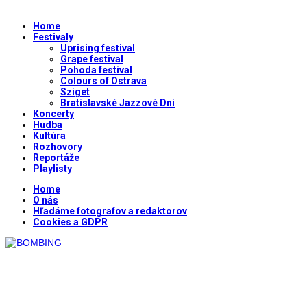
Home
Festivaly
Uprising festival
Grape festival
Pohoda festival
Colours of Ostrava
Sziget
Bratislavské Jazzové Dni
Koncerty
Hudba
Kultúra
Rozhovory
Reportáže
Playlisty
Home
O nás
Hľadáme fotografov a redaktorov
Cookies a GDPR