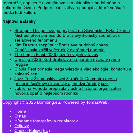
reportáže, doplnené o zaujímavosti a aktuality z hudobného a
kultúrneho života. Podporuje iniciatívy a podujatia, ktoré vnášajú
medzi ľudí kultúru.
Najnovšie články
Stranger Things Live po prvýkrát na Slovensku. Kyle Dixon a
Michael Stein prinesú do Bratislavy ikonický soundtrack
seriálového fenoménu
Kim Dracula rozpútal v Bratislave hudobný chaos.
Fanúšikovia zažili večer plný extrémnej energie
The Legits Blast 2026 pozná svojich víťazov
Uprising 2026: Keď Bratislava na pár dní dýcha v rytme
reggae
Cibula Fest prinesie megahviezdy a viac ekológie, komfortu aj
splnený sen
Jazz Fest Žilina oslávi svoj 8. ročník. Do centra mesta
prinesie špičkový slovenský aj medzinárodný jazz
Jubilejná Pohoda prepísala vlastnú históriu, organizátori
hovoria opäť o najlepšom ročníku
Copyright © 2025 Bombing.eu. Powered by TomasWeb.
Home
O nás
Hľadáme fotografov a redaktorov
Odkazy
Cookie Policy (EU)