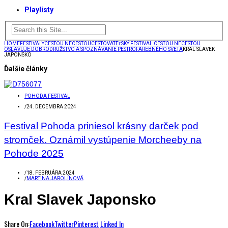
Playlisty
HOME
FESTIVALY
CESTOU NECESTOU
CESTOVATEĽSKÝ FESTIVAL CESTOU NECESTOU
OSLAVUJE DOBRODRUŽSTVO A SPOZNÁVANIE PESTROFAREBNÉHO SVETA
KRAL SLAVEK
JAPONSKO
Ďalšie články
POHODA FESTIVAL
/
24. DECEMBRA 2024
Festival Pohoda priniesol krásny darček pod
stromček. Oznámil vystúpenie Morcheeby na
Pohode 2025
/
18. FEBRUÁRA 2024
/
MARTINA JAROLÍNOVÁ
Kral Slavek Japonsko
Share On:
Facebook
Twitter
Pinterest
Linked In