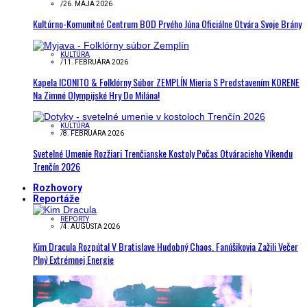
/
26. MÁJA 2026
Kultúrno-Komunitné Centrum BOD Prvého Júna Oficiálne Otvára Svoje Brány
KULTÚRA
/
11. FEBRUÁRA 2026
Kapela ICONITO & Folklórny Súbor ZEMPLÍN Mieria S Predstavením KORENE
Na Zimné Olympijské Hry Do Milána!
KULTÚRA
/
8. FEBRUÁRA 2026
Svetelné Umenie Rozžiari Trenčianske Kostoly Počas Otváracieho Víkendu
Trenčín 2026
Rozhovory
Reportáže
REPORTY
/
4. AUGUSTA 2026
Kim Dracula Rozpútal V Bratislave Hudobný Chaos. Fanúšikovia Zažili Večer
Plný Extrémnej Energie