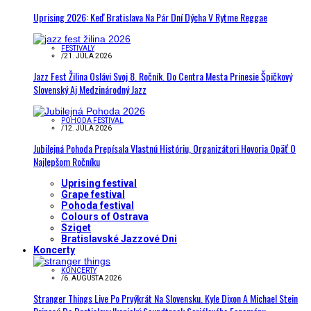
Uprising 2026: Keď Bratislava Na Pár Dní Dýcha V Rytme Reggae
FESTIVALY
/
21. JÚLA 2026
Jazz Fest Žilina Oslávi Svoj 8. Ročník. Do Centra Mesta Prinesie Špičkový
Slovenský Aj Medzinárodný Jazz
POHODA FESTIVAL
/
12. JÚLA 2026
Jubilejná Pohoda Prepísala Vlastnú Históriu, Organizátori Hovoria Opäť O
Najlepšom Ročníku
Uprising festival
Grape festival
Pohoda festival
Colours of Ostrava
Sziget
Bratislavské Jazzové Dni
Koncerty
KONCERTY
/
6. AUGUSTA 2026
Stranger Things Live Po Prvýkrát Na Slovensku. Kyle Dixon A Michael Stein