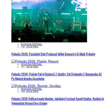
POHODA FESTIVAL
/
12. JÚLA 2026
Pohoda 2026: Posledný Deň Priniesol Veľké Koncerty Aj Malé Príbehy
POHODA FESTIVAL
/
11. JÚLA 2026
Pohoda 2026: Piatok Patril Radosti Z Hudby. Od Dychovky Z Rumunska Až
Po Majestátneho Apasheho
POHODA FESTIVAL
/
10. JÚLA 2026
Pohoda 2026 Odštartovala Naplno. Jubilejný Festival Spojil Hudbu, Rodiny Aj
Výnimočnú Atmosféru Oslavy