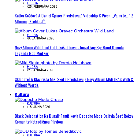
HUDBA
/
25. FEBRUÁRA 2026
Katka Koščová A Daniel Špiner Predstavujú Videoklip K Piesni „Vojna Je…“ Z
Albumu „Krehkosť“
HUDBA
/
9. JANUÁRA 2026
Nový Album Wild Land Od Lukáša Oravca: Inovatívny Big Band Ocenila
Legenda Bob Mintzer
HUDBA
/
2. JANUÁRA 2026
Skladateľ A Klavirista Miki Skuta Predstavuje Nový Album MANTRAS With &
Without Words
Kultúra
KULTÚRA
/
18. JÚNA 2026
Black Celebration Na Dunaji: Fanúšikovia Depeche Mode Oslávia Šesť Rokov
Komunity Netradičnou Plavbou
KULTÚRA