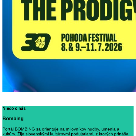
Niečo o nás
Bombing
Portál BOMBING sa orientuje na milovníkov hudby, umenia a
kultúry. Žije slovenskými kultúrnymi podujatiami, z ktorých prináša