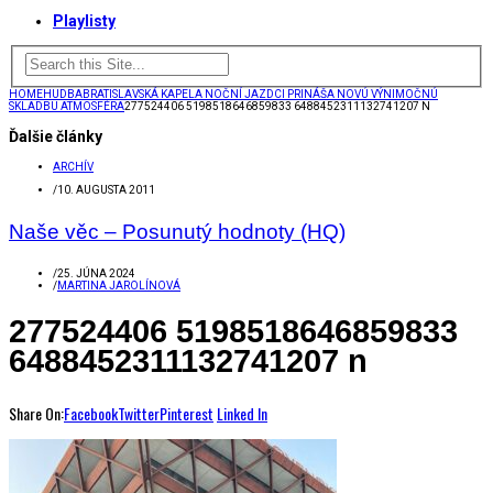
Playlisty
HOME
HUDBA
BRATISLAVSKÁ KAPELA NOČNÍ JAZDCI PRINÁŠA NOVÚ VÝNIMOČNÚ
SKLADBU ATMOSFÉRA
277524406 5198518646859833 6488452311132741207 N
Ďalšie články
ARCHÍV
/
10. AUGUSTA 2011
Naše věc – Posunutý hodnoty (HQ)
/
25. JÚNA 2024
/
MARTINA JAROLÍNOVÁ
277524406 5198518646859833
6488452311132741207 n
Share On:
Facebook
Twitter
Pinterest
Linked In