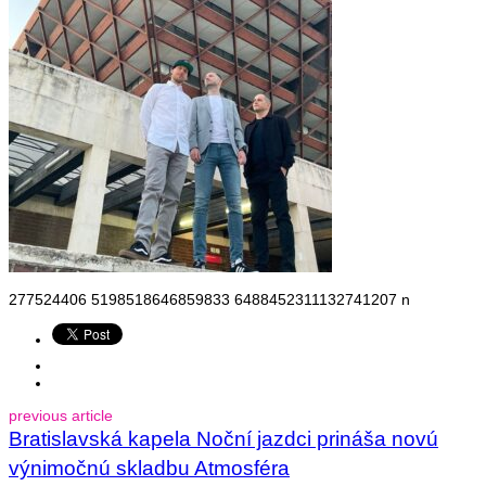
277524406 5198518646859833 6488452311132741207 n
previous article
Bratislavská kapela Noční jazdci prináša novú
výnimočnú skladbu Atmosféra