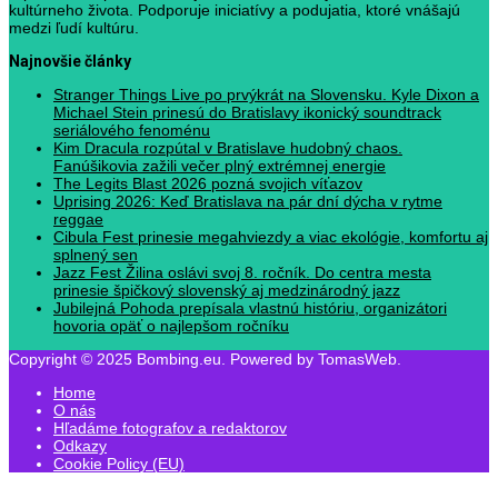
kultúrneho života. Podporuje iniciatívy a podujatia, ktoré vnášajú
medzi ľudí kultúru.
Najnovšie články
Stranger Things Live po prvýkrát na Slovensku. Kyle Dixon a
Michael Stein prinesú do Bratislavy ikonický soundtrack
seriálového fenoménu
Kim Dracula rozpútal v Bratislave hudobný chaos.
Fanúšikovia zažili večer plný extrémnej energie
The Legits Blast 2026 pozná svojich víťazov
Uprising 2026: Keď Bratislava na pár dní dýcha v rytme
reggae
Cibula Fest prinesie megahviezdy a viac ekológie, komfortu aj
splnený sen
Jazz Fest Žilina oslávi svoj 8. ročník. Do centra mesta
prinesie špičkový slovenský aj medzinárodný jazz
Jubilejná Pohoda prepísala vlastnú históriu, organizátori
hovoria opäť o najlepšom ročníku
Copyright © 2025 Bombing.eu. Powered by TomasWeb.
Home
O nás
Hľadáme fotografov a redaktorov
Odkazy
Cookie Policy (EU)