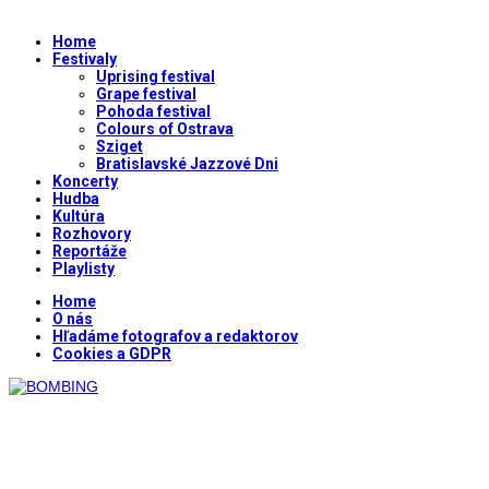
Home
Festivaly
Uprising festival
Grape festival
Pohoda festival
Colours of Ostrava
Sziget
Bratislavské Jazzové Dni
Koncerty
Hudba
Kultúra
Rozhovory
Reportáže
Playlisty
Home
O nás
Hľadáme fotografov a redaktorov
Cookies a GDPR