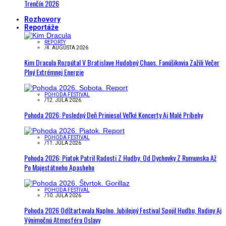
Trenčín 2026
Rozhovory
Reportáže
REPORTY
/
4. AUGUSTA 2026
Kim Dracula Rozpútal V Bratislave Hudobný Chaos. Fanúšikovia Zažili Večer
Plný Extrémnej Energie
POHODA FESTIVAL
/
12. JÚLA 2026
Pohoda 2026: Posledný Deň Priniesol Veľké Koncerty Aj Malé Príbehy
POHODA FESTIVAL
/
11. JÚLA 2026
Pohoda 2026: Piatok Patril Radosti Z Hudby. Od Dychovky Z Rumunska Až
Po Majestátneho Apasheho
POHODA FESTIVAL
/
10. JÚLA 2026
Pohoda 2026 Odštartovala Naplno. Jubilejný Festival Spojil Hudbu, Rodiny Aj
Výnimočnú Atmosféru Oslavy