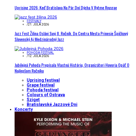
Uprising 2026: Keď Bratislava Na Pár Dní Dýcha V Rytme Reggae
FESTIVALY
/
21. JÚLA 2026
Jazz Fest Žilina Oslávi Svoj 8. Ročník. Do Centra Mesta Prinesie Špičkový
Slovenský Aj Medzinárodný Jazz
POHODA FESTIVAL
/
12. JÚLA 2026
Jubilejná Pohoda Prepísala Vlastnú Históriu, Organizátori Hovoria Opäť O
Najlepšom Ročníku
Uprising festival
Grape festival
Pohoda festival
Colours of Ostrava
Sziget
Bratislavské Jazzové Dni
Koncerty