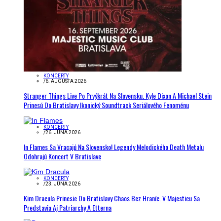
KONCERTY
/
6. AUGUSTA 2026
Stranger Things Live Po Prvýkrát Na Slovensku. Kyle Dixon A Michael Stein
Prinesú Do Bratislavy Ikonický Soundtrack Seriálového Fenoménu
KONCERTY
/
26. JÚNA 2026
In Flames Sa Vracajú Na Slovensko! Legendy Melodického Death Metalu
Odohrajú Koncert V Bratislave
KONCERTY
/
23. JÚNA 2026
Kim Dracula Prinesie Do Bratislavy Chaos Bez Hraníc. V Majesticu Sa
Predstavia Aj Patriarchy A Etterna