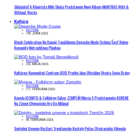
Skladateľ A Klavirista Miki Skuta Predstavuje Nový Album MANTRAS With &
Without Words
Kultúra
KULTÚRA
/
18. JÚNA 2026
Black Celebration Na Dunaji: Fanúšikovia Depeche Mode Oslávia Šesť Rokov
Komunity Netradičnou Plavbou
KULTÚRA
/
26. MÁJA 2026
Kultúrno-Komunitné Centrum BOD Prvého Júna Oficiálne Otvára Svoje Brány
KULTÚRA
/
11. FEBRUÁRA 2026
Kapela ICONITO & Folklórny Súbor ZEMPLÍN Mieria S Predstavením KORENE
Na Zimné Olympijské Hry Do Milána!
KULTÚRA
/
8. FEBRUÁRA 2026
Svetelné Umenie Rozžiari Trenčianske Kostoly Počas Otváracieho Víkendu