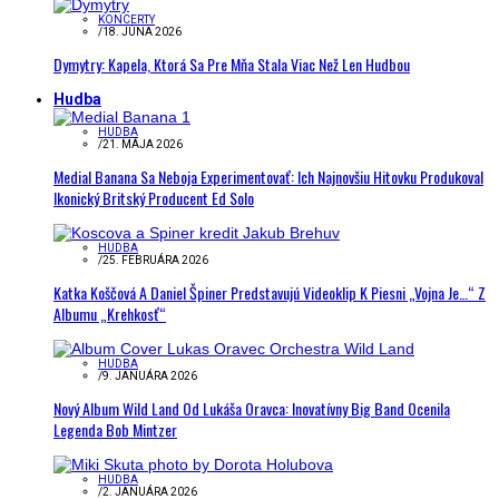
KONCERTY
/
18. JÚNA 2026
Dymytry: Kapela, Ktorá Sa Pre Mňa Stala Viac Než Len Hudbou
Hudba
HUDBA
/
21. MÁJA 2026
Medial Banana Sa Neboja Experimentovať: Ich Najnovšiu Hitovku Produkoval
Ikonický Britský Producent Ed Solo
HUDBA
/
25. FEBRUÁRA 2026
Katka Koščová A Daniel Špiner Predstavujú Videoklip K Piesni „Vojna Je…“ Z
Albumu „Krehkosť“
HUDBA
/
9. JANUÁRA 2026
Nový Album Wild Land Od Lukáša Oravca: Inovatívny Big Band Ocenila
Legenda Bob Mintzer
HUDBA
/
2. JANUÁRA 2026