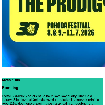
Niečo o nás
Bombing
Portál BOMBING sa orientuje na milovníkov hudby, umenia a
kultúry. Žije slovenskými kultúrnymi podujatiami, z ktorých prináša
reportáže, doplnené o zaujímavosti a aktuality z hudobného a