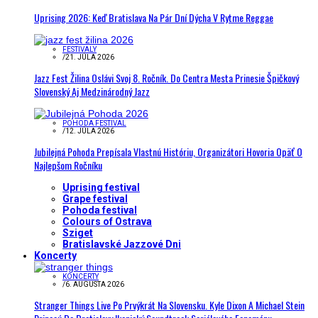
Uprising 2026: Keď Bratislava Na Pár Dní Dýcha V Rytme Reggae
FESTIVALY
/
21. JÚLA 2026
Jazz Fest Žilina Oslávi Svoj 8. Ročník. Do Centra Mesta Prinesie Špičkový
Slovenský Aj Medzinárodný Jazz
POHODA FESTIVAL
/
12. JÚLA 2026
Jubilejná Pohoda Prepísala Vlastnú Históriu, Organizátori Hovoria Opäť O
Najlepšom Ročníku
Uprising festival
Grape festival
Pohoda festival
Colours of Ostrava
Sziget
Bratislavské Jazzové Dni
Koncerty
KONCERTY
/
6. AUGUSTA 2026
Stranger Things Live Po Prvýkrát Na Slovensku. Kyle Dixon A Michael Stein