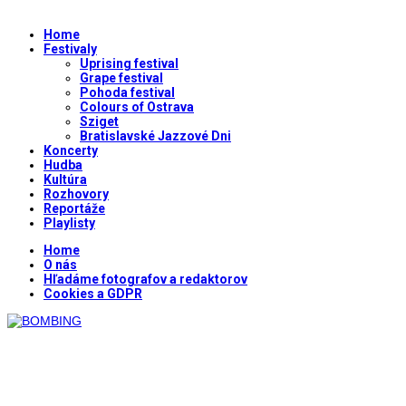
Home
Festivaly
Uprising festival
Grape festival
Pohoda festival
Colours of Ostrava
Sziget
Bratislavské Jazzové Dni
Koncerty
Hudba
Kultúra
Rozhovory
Reportáže
Playlisty
Home
O nás
Hľadáme fotografov a redaktorov
Cookies a GDPR