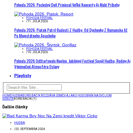
Pohoda 2026: Posledný Deň Priniesol Veľké Koncerty Aj Malé Príbehy
POHODA FESTIVAL
/
11. JÚLA 2026
Pohoda 2026: Piatok Patril Radosti Z Hudby. Od Dychovky Z Rumunska Až
Po Majestátneho Apasheho
POHODA FESTIVAL
/
10. JÚLA 2026
Pohoda 2026 Odštartovala Naplno. Jubilejný Festival Spojil Hudbu, Rodiny Aj
Výnimočnú Atmosféru Oslavy
Playlisty
HOME
HUDBA
BORIS BAČIK ROZDÁVA ÚSMEV AJ AKO HUDOBNÍK NA SVOJOM
DEBUTE
BORIS BACIK (1)
Ďalšie články
HUDBA
/
25. SEPTEMBRA 2024