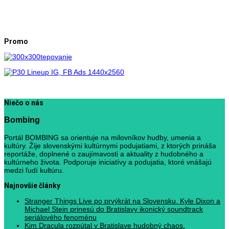
Promo
Niečo o nás
Bombing
Portál BOMBING sa orientuje na milovníkov hudby, umenia a
kultúry. Žije slovenskými kultúrnymi podujatiami, z ktorých prináša
reportáže, doplnené o zaujímavosti a aktuality z hudobného a
kultúrneho života. Podporuje iniciatívy a podujatia, ktoré vnášajú
medzi ľudí kultúru.
Najnovšie články
Stranger Things Live po prvýkrát na Slovensku. Kyle Dixon a
Michael Stein prinesú do Bratislavy ikonický soundtrack
seriálového fenoménu
Kim Dracula rozpútal v Bratislave hudobný chaos.