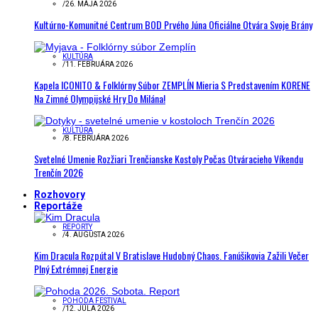
/
26. MÁJA 2026
Kultúrno-Komunitné Centrum BOD Prvého Júna Oficiálne Otvára Svoje Brány
KULTÚRA
/
11. FEBRUÁRA 2026
Kapela ICONITO & Folklórny Súbor ZEMPLÍN Mieria S Predstavením KORENE
Na Zimné Olympijské Hry Do Milána!
KULTÚRA
/
8. FEBRUÁRA 2026
Svetelné Umenie Rozžiari Trenčianske Kostoly Počas Otváracieho Víkendu
Trenčín 2026
Rozhovory
Reportáže
REPORTY
/
4. AUGUSTA 2026
Kim Dracula Rozpútal V Bratislave Hudobný Chaos. Fanúšikovia Zažili Večer
Plný Extrémnej Energie
POHODA FESTIVAL
/
12. JÚLA 2026