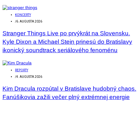
KONCERTY
/
6. AUGUSTA 2026
Stranger Things Live po prvýkrát na Slovensku.
Kyle Dixon a Michael Stein prinesú do Bratislavy
ikonický soundtrack seriálového fenoménu
REPORTY
/
4. AUGUSTA 2026
Kim Dracula rozpútal v Bratislave hudobný chaos.
Fanúšikovia zažili večer plný extrémnej energie