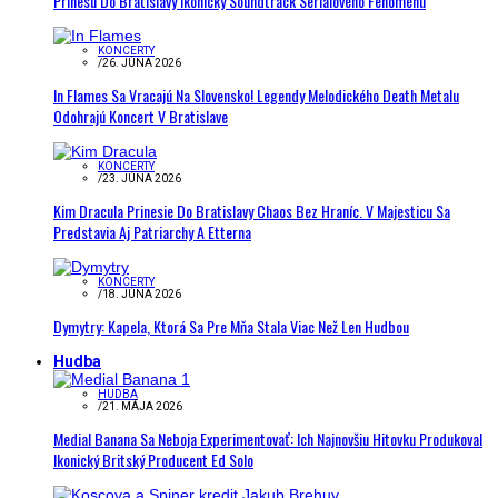
Prinesú Do Bratislavy Ikonický Soundtrack Seriálového Fenoménu
KONCERTY
/
26. JÚNA 2026
In Flames Sa Vracajú Na Slovensko! Legendy Melodického Death Metalu
Odohrajú Koncert V Bratislave
KONCERTY
/
23. JÚNA 2026
Kim Dracula Prinesie Do Bratislavy Chaos Bez Hraníc. V Majesticu Sa
Predstavia Aj Patriarchy A Etterna
KONCERTY
/
18. JÚNA 2026
Dymytry: Kapela, Ktorá Sa Pre Mňa Stala Viac Než Len Hudbou
Hudba
HUDBA
/
21. MÁJA 2026
Medial Banana Sa Neboja Experimentovať: Ich Najnovšiu Hitovku Produkoval
Ikonický Britský Producent Ed Solo