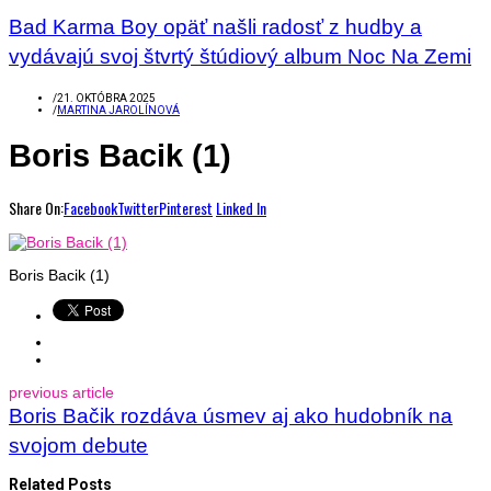
Bad Karma Boy opäť našli radosť z hudby a
vydávajú svoj štvrtý štúdiový album Noc Na Zemi
/
21. OKTÓBRA 2025
/
MARTINA JAROLÍNOVÁ
Boris Bacik (1)
Share On:
Facebook
Twitter
Pinterest
Linked In
Boris Bacik (1)
previous article
Boris Bačik rozdáva úsmev aj ako hudobník na
svojom debute
Related Posts