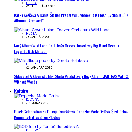
HUDBA
/
25. FEBRUÁRA 2026
Katka Koščová A Daniel Špiner Predstavujú Videoklip K Piesni „Vojna Je…“ Z
Albumu „Krehkosť“
HUDBA
/
9. JANUÁRA 2026
Nový Album Wild Land Od Lukáša Oravca: Inovatívny Big Band Ocenila
Legenda Bob Mintzer
HUDBA
/
2. JANUÁRA 2026
Skladateľ A Klavirista Miki Skuta Predstavuje Nový Album MANTRAS With &
Without Words
Kultúra
KULTÚRA
/
18. JÚNA 2026
Black Celebration Na Dunaji: Fanúšikovia Depeche Mode Oslávia Šesť Rokov
Komunity Netradičnou Plavbou
KULTÚRA