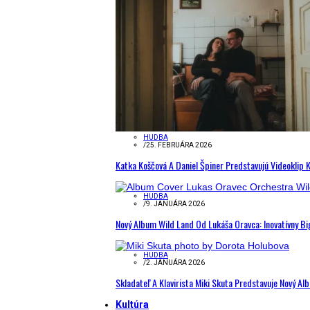
HUDBA
/
25. FEBRUÁRA 2026
Katka Koščová A Daniel Špiner Predstavujú Videoklip 
HUDBA
/
9. JANUÁRA 2026
Nový Album Wild Land Od Lukáša Oravca: Inovatívny B
HUDBA
/
2. JANUÁRA 2026
Skladateľ A Klavirista Miki Skuta Predstavuje Nový
Kultúra