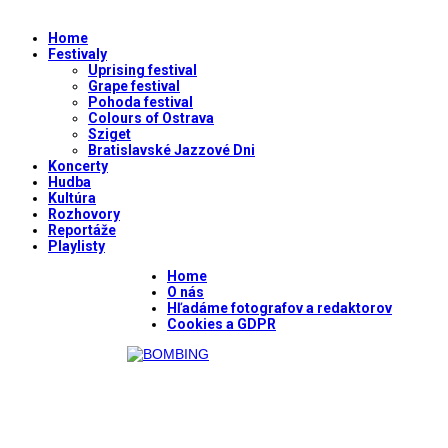
Home
Festivaly
Uprising festival
Grape festival
Pohoda festival
Colours of Ostrava
Sziget
Bratislavské Jazzové Dni
Koncerty
Hudba
Kultúra
Rozhovory
Reportáže
Playlisty
Home
O nás
Hľadáme fotografov a redaktorov
Cookies a GDPR