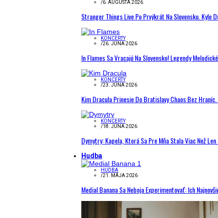
/
6. AUGUSTA 2026
Stranger Things Live Po Prvýkrát Na Slovensku. Kyle D
KONCERTY
/
26. JÚNA 2026
In Flames Sa Vracajú Na Slovensko! Legendy Melodick
KONCERTY
/
23. JÚNA 2026
Kim Dracula Prinesie Do Bratislavy Chaos Bez Hraníc. 
KONCERTY
/
18. JÚNA 2026
Dymytry: Kapela, Ktorá Sa Pre Mňa Stala Viac Než Le
Hudba
HUDBA
/
21. MÁJA 2026
Medial Banana Sa Neboja Experimentovať: Ich Najnovši