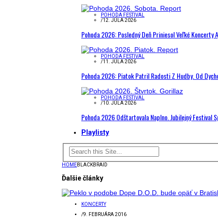
POHODA FESTIVAL
/
12. JÚLA 2026
Pohoda 2026: Posledný Deň Priniesol Veľké Koncerty A
POHODA FESTIVAL
/
11. JÚLA 2026
Pohoda 2026: Piatok Patril Radosti Z Hudby. Od Dyc
POHODA FESTIVAL
/
10. JÚLA 2026
Pohoda 2026 Odštartovala Naplno. Jubilejný Festival 
Playlisty
HOME
BLACKBRAID
Ďalšie články
KONCERTY
/
9. FEBRUÁRA 2016