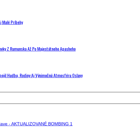
j Malé Príbehy
hovky Z Rumunska Až Po Majestátneho Apasheho
Spojil Hudbu, Rodiny Aj Výnimočnú Atmosféru Oslavy