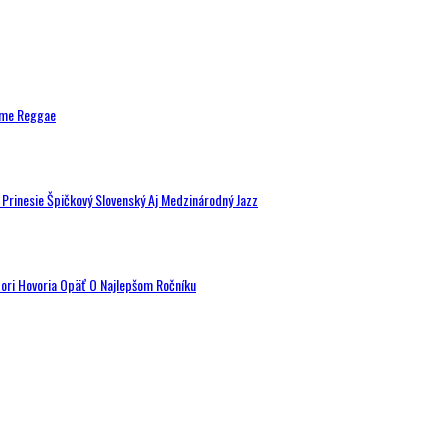
ytme Reggae
a Prinesie Špičkový Slovenský Aj Medzinárodný Jazz
tori Hovoria Opäť O Najlepšom Ročníku