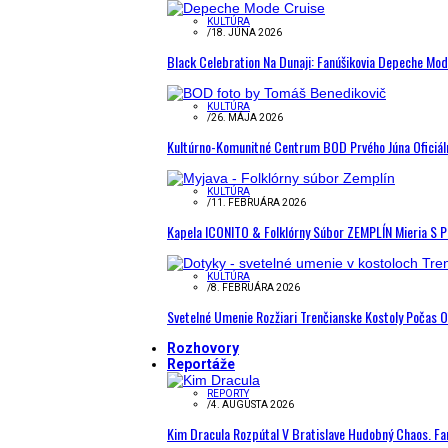
KULTÚRA
/
18. JÚNA 2026
Black Celebration Na Dunaji: Fanúšikovia Depeche Mo
KULTÚRA
/
26. MÁJA 2026
Kultúrno-Komunitné Centrum BOD Prvého Júna Oficiál
KULTÚRA
/
11. FEBRUÁRA 2026
Kapela ICONITO & Folklórny Súbor ZEMPLÍN Mieria S 
KULTÚRA
/
8. FEBRUÁRA 2026
Svetelné Umenie Rozžiari Trenčianske Kostoly Počas 
Rozhovory
Reportáže
REPORTY
/
4. AUGUSTA 2026
Kim Dracula Rozpútal V Bratislave Hudobný Chaos. Fanú