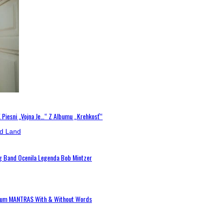
K Piesni „Vojna Je…“ Z Albumu „Krehkosť“
ig Band Ocenila Legenda Bob Mintzer
 Album MANTRAS With & Without Words