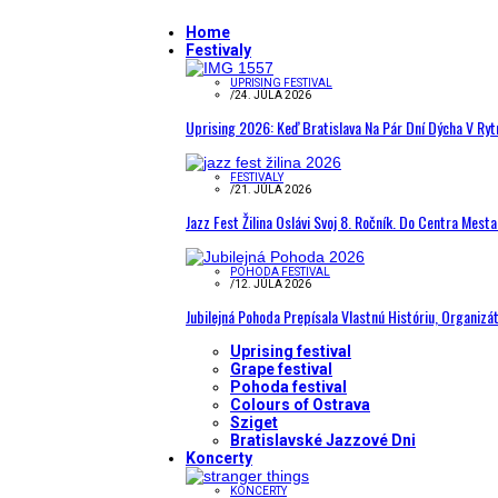
Home
Festivaly
UPRISING FESTIVAL
/
24. JÚLA 2026
Uprising 2026: Keď Bratislava Na Pár Dní Dýcha V R
FESTIVALY
/
21. JÚLA 2026
Jazz Fest Žilina Oslávi Svoj 8. Ročník. Do Centra Mest
POHODA FESTIVAL
/
12. JÚLA 2026
Jubilejná Pohoda Prepísala Vlastnú Históriu, Organizá
Uprising festival
Grape festival
Pohoda festival
Colours of Ostrava
Sziget
Bratislavské Jazzové Dni
Koncerty
KONCERTY