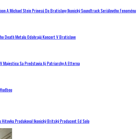
ixon A Michael Stein Prinesú Do Bratislavy Ikonický Soundtrack Seriálového Fenoménu
ého Death Metalu Odohrajú Koncert V Bratislave
V Majesticu Sa Predstavia Aj Patriarchy A Etterna
n Hudbou
u Hitovku Produkoval Ikonický Britský Producent Ed Solo