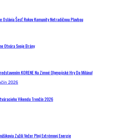
de Oslávia Šesť Rokov Komunity Netradičnou Plavbou
ne Otvára Svoje Brány
Predstavením KORENE Na Zimné Olympijské Hry Do Milána!
Otváracieho Víkendu Trenčín 2026
šikovia Zažili Večer Plný Extrémnej Energie