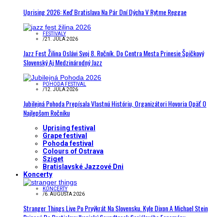
Uprising 2026: Keď Bratislava Na Pár Dní Dýcha V Rytme Reggae
FESTIVALY
/
21. JÚLA 2026
Jazz Fest Žilina Oslávi Svoj 8. Ročník. Do Centra Mesta Prinesie Špičkový
Slovenský Aj Medzinárodný Jazz
POHODA FESTIVAL
/
12. JÚLA 2026
Jubilejná Pohoda Prepísala Vlastnú Históriu, Organizátori Hovoria Opäť O
Najlepšom Ročníku
Uprising festival
Grape festival
Pohoda festival
Colours of Ostrava
Sziget
Bratislavské Jazzové Dni
Koncerty
KONCERTY
/
6. AUGUSTA 2026
Stranger Things Live Po Prvýkrát Na Slovensku. Kyle Dixon A Michael Stein