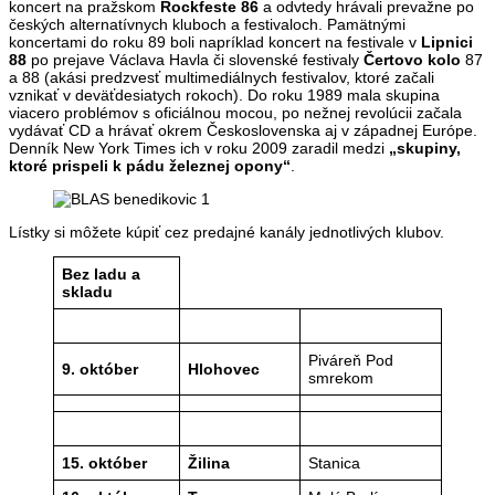
koncert na pražskom
Rockfeste 86
a odvtedy hrávali prevažne po
českých alternatívnych kluboch a festivaloch. Pamätnými
koncertami do roku 89 boli napríklad koncert na festivale v
Lipnici
88
po prejave Václava Havla či slovenské festivaly
Čertovo kolo
87
a 88 (akási predzvesť multimediálnych festivalov, ktoré začali
vznikať v deväťdesiatych rokoch). Do roku 1989 mala skupina
viacero problémov s oficiálnou mocou, po nežnej revolúcii začala
vydávať CD a hrávať okrem Československa aj v západnej Európe.
Denník New York Times ich v roku 2009 zaradil medzi
„skupiny,
ktoré prispeli k pádu železnej opony“
.
Lístky si môžete kúpiť cez predajné kanály jednotlivých klubov.
Bez ladu a
skladu
Piváreň Pod
9. október
Hlohovec
smrekom
15. október
Žilina
Stanica