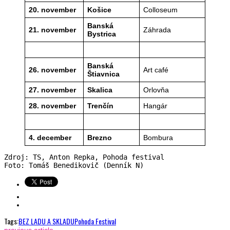
20. november
Košice
Colloseum
Banská
21. november
Záhrada
Bystrica
Banská
26. november
Art café
Štiavnica
27. november
Skalica
Orlovňa
28. november
Trenčín
Hangár
4. december
Brezno
Bombura
Zdroj: TS, Anton Repka, Pohoda festival

Foto: Tomáš Benedikovič (Denník N)
Tags:
BEZ LADU A SKLADU
Pohoda Festival
previous article