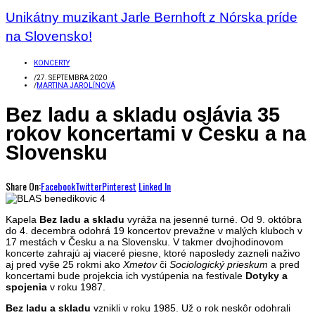
Unikátny muzikant Jarle Bernhoft z Nórska príde
na Slovensko!
KONCERTY
/
27. SEPTEMBRA 2020
/
MARTINA JAROLÍNOVÁ
Bez ladu a skladu oslávia 35
rokov koncertami v Česku a na
Slovensku
Share On:
Facebook
Twitter
Pinterest
Linked In
Kapela
Bez ladu a skladu
vyráža na jesenné turné. Od 9. októbra
do 4. decembra odohrá 19 koncertov prevažne v malých kluboch v
17 mestách v Česku a na Slovensku. V takmer dvojhodinovom
koncerte zahrajú aj viaceré piesne, ktoré naposledy zazneli naživo
aj pred vyše 25 rokmi ako
Xmetov
či
Sociologický prieskum
a pred
koncertami bude projekcia ich vystúpenia na festivale
Dotyky a
spojenia
v roku 1987.
Bez ladu a skladu
vznikli v roku 1985. Už o rok neskôr odohrali