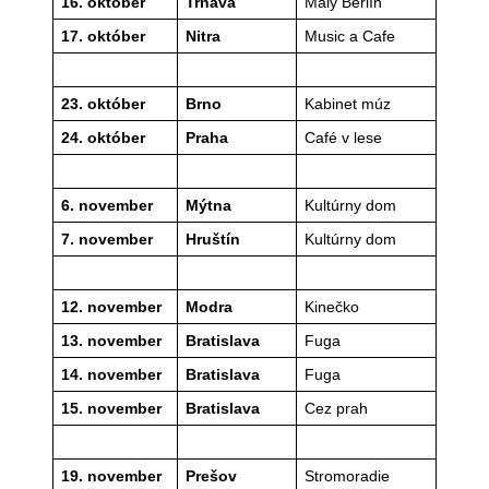
16. október
Trnava
Malý Berlín
17. október
Nitra
Music a Cafe
23. október
Brno
Kabinet múz
24. október
Praha
Café v lese
6. november
Mýtna
Kultúrny dom
7. november
Hruštín
Kultúrny dom
12. november
Modra
Kinečko
13. november
Bratislava
Fuga
14. november
Bratislava
Fuga
15. november
Bratislava
Cez prah
19. november
Prešov
Stromoradie