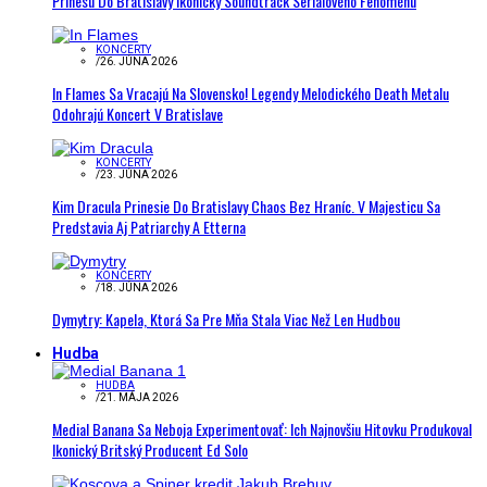
Prinesú Do Bratislavy Ikonický Soundtrack Seriálového Fenoménu
KONCERTY
/
26. JÚNA 2026
In Flames Sa Vracajú Na Slovensko! Legendy Melodického Death Metalu
Odohrajú Koncert V Bratislave
KONCERTY
/
23. JÚNA 2026
Kim Dracula Prinesie Do Bratislavy Chaos Bez Hraníc. V Majesticu Sa
Predstavia Aj Patriarchy A Etterna
KONCERTY
/
18. JÚNA 2026
Dymytry: Kapela, Ktorá Sa Pre Mňa Stala Viac Než Len Hudbou
Hudba
HUDBA
/
21. MÁJA 2026
Medial Banana Sa Neboja Experimentovať: Ich Najnovšiu Hitovku Produkoval
Ikonický Britský Producent Ed Solo