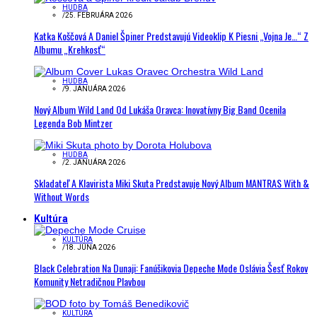
HUDBA
/
25. FEBRUÁRA 2026
Katka Koščová A Daniel Špiner Predstavujú Videoklip K Piesni „Vojna Je…“ Z
Albumu „Krehkosť“
HUDBA
/
9. JANUÁRA 2026
Nový Album Wild Land Od Lukáša Oravca: Inovatívny Big Band Ocenila
Legenda Bob Mintzer
HUDBA
/
2. JANUÁRA 2026
Skladateľ A Klavirista Miki Skuta Predstavuje Nový Album MANTRAS With &
Without Words
Kultúra
KULTÚRA
/
18. JÚNA 2026
Black Celebration Na Dunaji: Fanúšikovia Depeche Mode Oslávia Šesť Rokov
Komunity Netradičnou Plavbou
KULTÚRA