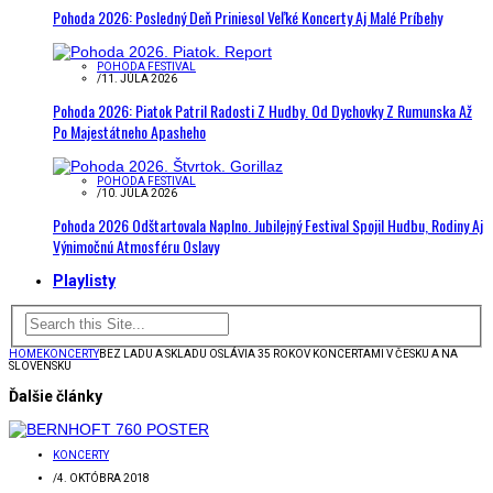
Pohoda 2026: Posledný Deň Priniesol Veľké Koncerty Aj Malé Príbehy
POHODA FESTIVAL
/
11. JÚLA 2026
Pohoda 2026: Piatok Patril Radosti Z Hudby. Od Dychovky Z Rumunska Až
Po Majestátneho Apasheho
POHODA FESTIVAL
/
10. JÚLA 2026
Pohoda 2026 Odštartovala Naplno. Jubilejný Festival Spojil Hudbu, Rodiny Aj
Výnimočnú Atmosféru Oslavy
Playlisty
HOME
KONCERTY
BEZ LADU A SKLADU OSLÁVIA 35 ROKOV KONCERTAMI V ČESKU A NA
SLOVENSKU
Ďalšie články
KONCERTY
/
4. OKTÓBRA 2018