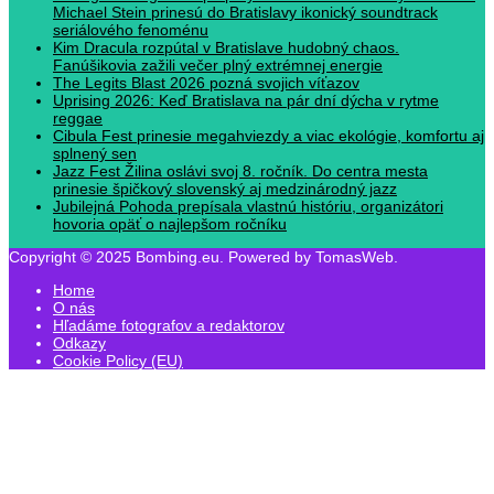
Michael Stein prinesú do Bratislavy ikonický soundtrack
seriálového fenoménu
Kim Dracula rozpútal v Bratislave hudobný chaos.
Fanúšikovia zažili večer plný extrémnej energie
The Legits Blast 2026 pozná svojich víťazov
Uprising 2026: Keď Bratislava na pár dní dýcha v rytme
reggae
Cibula Fest prinesie megahviezdy a viac ekológie, komfortu aj
splnený sen
Jazz Fest Žilina oslávi svoj 8. ročník. Do centra mesta
prinesie špičkový slovenský aj medzinárodný jazz
Jubilejná Pohoda prepísala vlastnú históriu, organizátori
hovoria opäť o najlepšom ročníku
Copyright © 2025 Bombing.eu. Powered by TomasWeb.
Home
O nás
Hľadáme fotografov a redaktorov
Odkazy
Cookie Policy (EU)