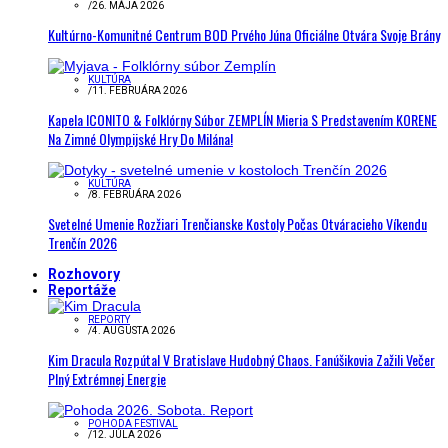
/
26. MÁJA 2026
Kultúrno-Komunitné Centrum BOD Prvého Júna Oficiálne Otvára Svoje Brány
KULTÚRA
/
11. FEBRUÁRA 2026
Kapela ICONITO & Folklórny Súbor ZEMPLÍN Mieria S Predstavením KORENE
Na Zimné Olympijské Hry Do Milána!
KULTÚRA
/
8. FEBRUÁRA 2026
Svetelné Umenie Rozžiari Trenčianske Kostoly Počas Otváracieho Víkendu
Trenčín 2026
Rozhovory
Reportáže
REPORTY
/
4. AUGUSTA 2026
Kim Dracula Rozpútal V Bratislave Hudobný Chaos. Fanúšikovia Zažili Večer
Plný Extrémnej Energie
POHODA FESTIVAL
/
12. JÚLA 2026