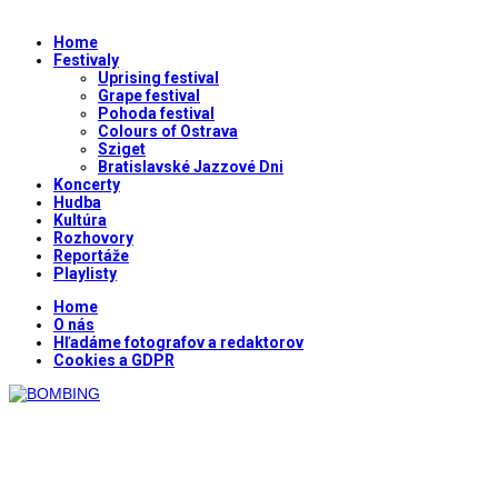
Home
Festivaly
Uprising festival
Grape festival
Pohoda festival
Colours of Ostrava
Sziget
Bratislavské Jazzové Dni
Koncerty
Hudba
Kultúra
Rozhovory
Reportáže
Playlisty
Home
O nás
Hľadáme fotografov a redaktorov
Cookies a GDPR