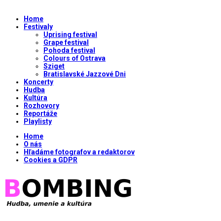
Home
Festivaly
Uprising festival
Grape festival
Pohoda festival
Colours of Ostrava
Sziget
Bratislavské Jazzové Dni
Koncerty
Hudba
Kultúra
Rozhovory
Reportáže
Playlisty
Home
O nás
Hľadáme fotografov a redaktorov
Cookies a GDPR