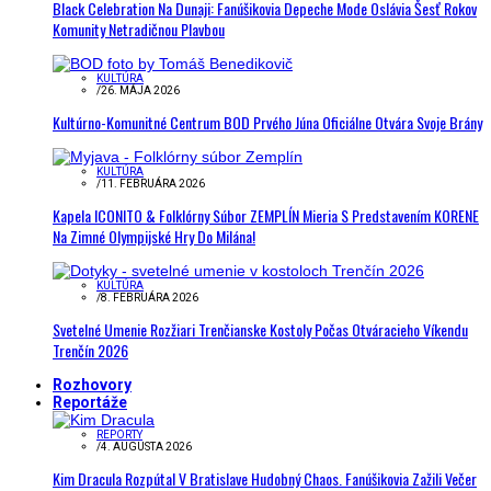
Black Celebration Na Dunaji: Fanúšikovia Depeche Mode Oslávia Šesť Rokov
Komunity Netradičnou Plavbou
KULTÚRA
/
26. MÁJA 2026
Kultúrno-Komunitné Centrum BOD Prvého Júna Oficiálne Otvára Svoje Brány
KULTÚRA
/
11. FEBRUÁRA 2026
Kapela ICONITO & Folklórny Súbor ZEMPLÍN Mieria S Predstavením KORENE
Na Zimné Olympijské Hry Do Milána!
KULTÚRA
/
8. FEBRUÁRA 2026
Svetelné Umenie Rozžiari Trenčianske Kostoly Počas Otváracieho Víkendu
Trenčín 2026
Rozhovory
Reportáže
REPORTY
/
4. AUGUSTA 2026
Kim Dracula Rozpútal V Bratislave Hudobný Chaos. Fanúšikovia Zažili Večer