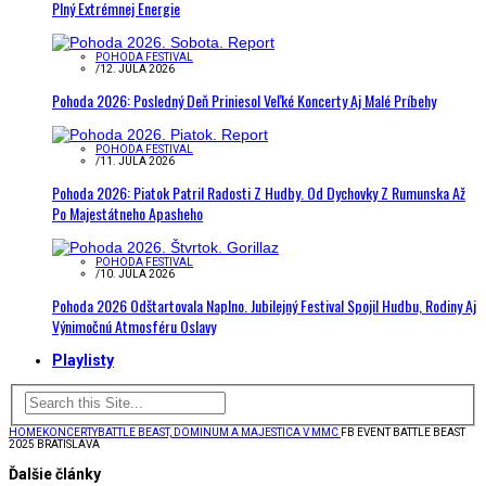
Plný Extrémnej Energie
POHODA FESTIVAL
/
12. JÚLA 2026
Pohoda 2026: Posledný Deň Priniesol Veľké Koncerty Aj Malé Príbehy
POHODA FESTIVAL
/
11. JÚLA 2026
Pohoda 2026: Piatok Patril Radosti Z Hudby. Od Dychovky Z Rumunska Až
Po Majestátneho Apasheho
POHODA FESTIVAL
/
10. JÚLA 2026
Pohoda 2026 Odštartovala Naplno. Jubilejný Festival Spojil Hudbu, Rodiny Aj
Výnimočnú Atmosféru Oslavy
Playlisty
HOME
KONCERTY
BATTLE BEAST, DOMINUM A MAJESTICA V MMC
FB EVENT BATTLE BEAST
2025 BRATISLAVA
Ďalšie články