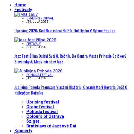
Home
Festivaly
UPRISING FESTIVAL
/
24. JÚLA 2026
Uprising 2026: Keď Bratislava Na Pár Dní Dýcha V Rytme Reggae
FESTIVALY
/
21. JÚLA 2026
Jazz Fest Žilina Oslávi Svoj 8. Ročník. Do Centra Mesta Prinesie Špičkový
Slovenský Aj Medzinárodný Jazz
POHODA FESTIVAL
/
12. JÚLA 2026
Jubilejná Pohoda Prepísala Vlastnú Históriu, Organizátori Hovoria Opäť O
Najlepšom Ročníku
Uprising festival
Grape festival
Pohoda festival
Colours of Ostrava
Sziget
Bratislavské Jazzové Dni
Koncerty