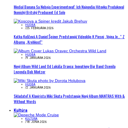
Medial Banana Sa Neboja Experimentovať: Ich Najnovšiu Hitovku Produkoval
Ikonický Britský Producent Ed Solo
HUDBA
/
25. FEBRUÁRA 2026
Katka Koščová A Daniel Špiner Predstavujú Videoklip K Piesni „Vojna Je…“ Z
Albumu „Krehkosť“
HUDBA
/
9. JANUÁRA 2026
Nový Album Wild Land Od Lukáša Oravca: Inovatívny Big Band Ocenila
Legenda Bob Mintzer
HUDBA
/
2. JANUÁRA 2026
Skladateľ A Klavirista Miki Skuta Predstavuje Nový Album MANTRAS With &
Without Words
Kultúra
KULTÚRA
/
18. JÚNA 2026