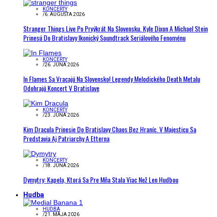
KONCERTY
/
6. AUGUSTA 2026
Stranger Things Live Po Prvýkrát Na Slovensku. Kyle Dixon A Michael Stein
Prinesú Do Bratislavy Ikonický Soundtrack Seriálového Fenoménu
KONCERTY
/
26. JÚNA 2026
In Flames Sa Vracajú Na Slovensko! Legendy Melodického Death Metalu
Odohrajú Koncert V Bratislave
KONCERTY
/
23. JÚNA 2026
Kim Dracula Prinesie Do Bratislavy Chaos Bez Hraníc. V Majesticu Sa
Predstavia Aj Patriarchy A Etterna
KONCERTY
/
18. JÚNA 2026
Dymytry: Kapela, Ktorá Sa Pre Mňa Stala Viac Než Len Hudbou
Hudba
HUDBA
/
21. MÁJA 2026