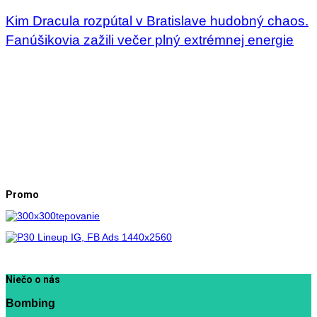
Kim Dracula rozpútal v Bratislave hudobný chaos.
Fanúšikovia zažili večer plný extrémnej energie
Promo
Niečo o nás
Bombing