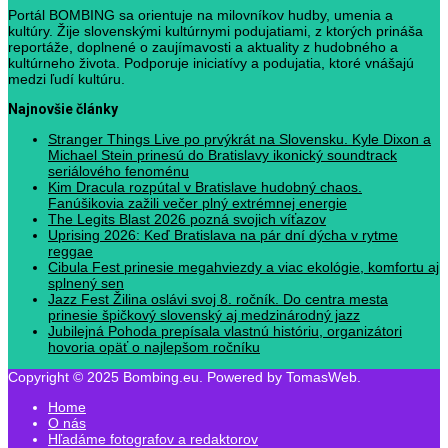
Portál BOMBING sa orientuje na milovníkov hudby, umenia a
kultúry. Žije slovenskými kultúrnymi podujatiami, z ktorých prináša
reportáže, doplnené o zaujímavosti a aktuality z hudobného a
kultúrneho života. Podporuje iniciatívy a podujatia, ktoré vnášajú
medzi ľudí kultúru.
Najnovšie články
Stranger Things Live po prvýkrát na Slovensku. Kyle Dixon a
Michael Stein prinesú do Bratislavy ikonický soundtrack
seriálového fenoménu
Kim Dracula rozpútal v Bratislave hudobný chaos.
Fanúšikovia zažili večer plný extrémnej energie
The Legits Blast 2026 pozná svojich víťazov
Uprising 2026: Keď Bratislava na pár dní dýcha v rytme
reggae
Cibula Fest prinesie megahviezdy a viac ekológie, komfortu aj
splnený sen
Jazz Fest Žilina oslávi svoj 8. ročník. Do centra mesta
prinesie špičkový slovenský aj medzinárodný jazz
Jubilejná Pohoda prepísala vlastnú históriu, organizátori
hovoria opäť o najlepšom ročníku
Copyright © 2025 Bombing.eu. Powered by TomasWeb.
Home
O nás
Hľadáme fotografov a redaktorov