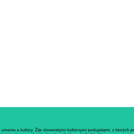
umenia a kultúry. Žije slovenskými kultúrnymi podujatiami, z ktorých p