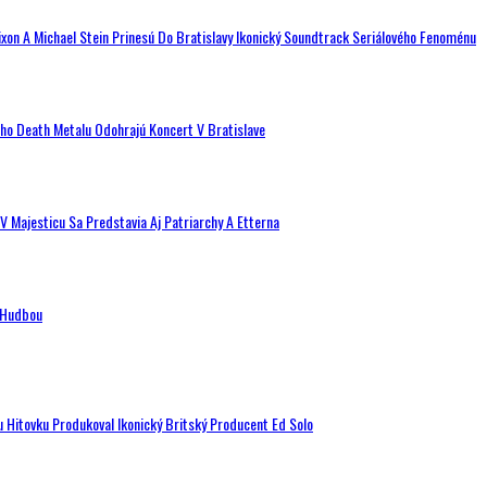
ixon A Michael Stein Prinesú Do Bratislavy Ikonický Soundtrack Seriálového Fenoménu
ého Death Metalu Odohrajú Koncert V Bratislave
V Majesticu Sa Predstavia Aj Patriarchy A Etterna
n Hudbou
u Hitovku Produkoval Ikonický Britský Producent Ed Solo