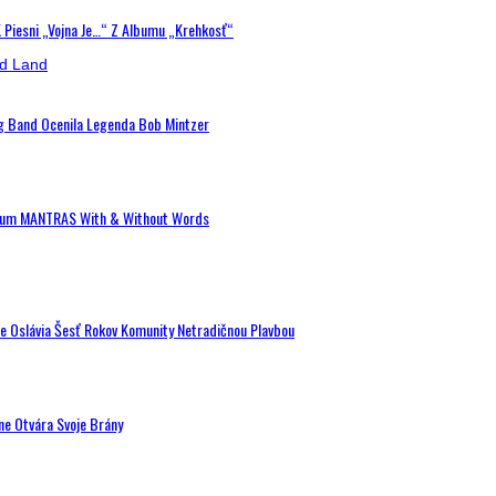
K Piesni „Vojna Je…“ Z Albumu „Krehkosť“
ig Band Ocenila Legenda Bob Mintzer
 Album MANTRAS With & Without Words
de Oslávia Šesť Rokov Komunity Netradičnou Plavbou
ne Otvára Svoje Brány