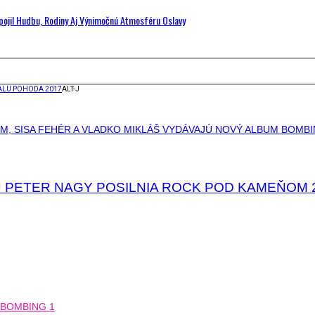
Spojil Hudbu, Rodiny Aj Výnimočnú Atmosféru Oslavy
VALU POHODA 2017
ALT-J
J PETER NAGY POSILNIA ROCK POD KAMEŇOM 