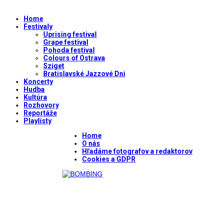
Home
Festivaly
Uprising festival
Grape festival
Pohoda festival
Colours of Ostrava
Sziget
Bratislavské Jazzové Dni
Koncerty
Hudba
Kultúra
Rozhovory
Reportáže
Playlisty
Home
O nás
Hľadáme fotografov a redaktorov
Cookies a GDPR