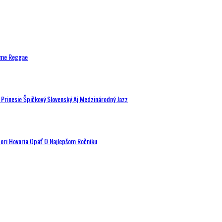
ytme Reggae
a Prinesie Špičkový Slovenský Aj Medzinárodný Jazz
tori Hovoria Opäť O Najlepšom Ročníku