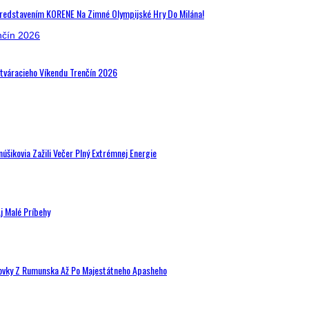
Predstavením KORENE Na Zimné Olympijské Hry Do Milána!
Otváracieho Víkendu Trenčín 2026
šikovia Zažili Večer Plný Extrémnej Energie
j Malé Príbehy
hovky Z Rumunska Až Po Majestátneho Apasheho