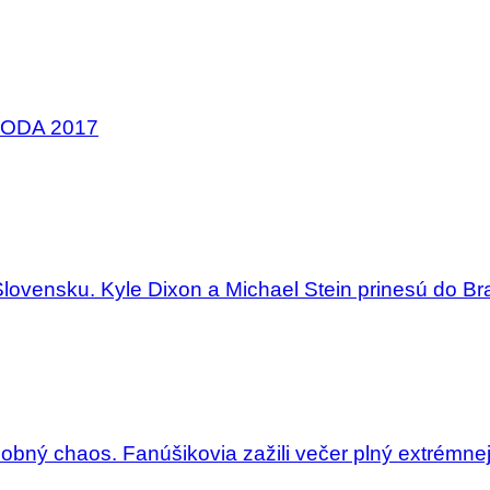
OHODA 2017
Slovensku. Kyle Dixon a Michael Stein prinesú do Bra
dobný chaos. Fanúšikovia zažili večer plný extrémne