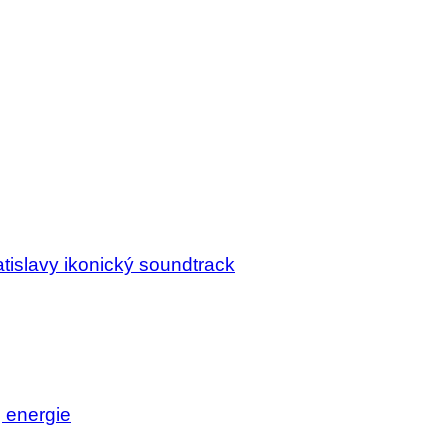
tislavy ikonický soundtrack
j energie