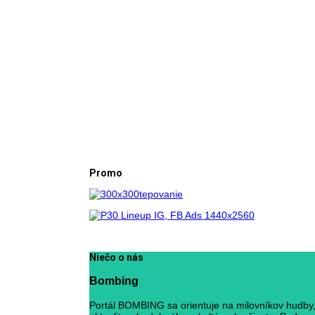
Promo
Niečo o nás
Bombing
Portál BOMBING sa orientuje na milovníkov hudby, 