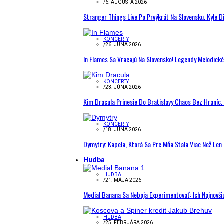
/
6. AUGUSTA 2026
Stranger Things Live Po Prvýkrát Na Slovensku. Kyle D
KONCERTY
/
26. JÚNA 2026
In Flames Sa Vracajú Na Slovensko! Legendy Melodick
KONCERTY
/
23. JÚNA 2026
Kim Dracula Prinesie Do Bratislavy Chaos Bez Hraníc. 
KONCERTY
/
18. JÚNA 2026
Dymytry: Kapela, Ktorá Sa Pre Mňa Stala Viac Než Le
Hudba
HUDBA
/
21. MÁJA 2026
Medial Banana Sa Neboja Experimentovať: Ich Najnovši
HUDBA
/
25. FEBRUÁRA 2026