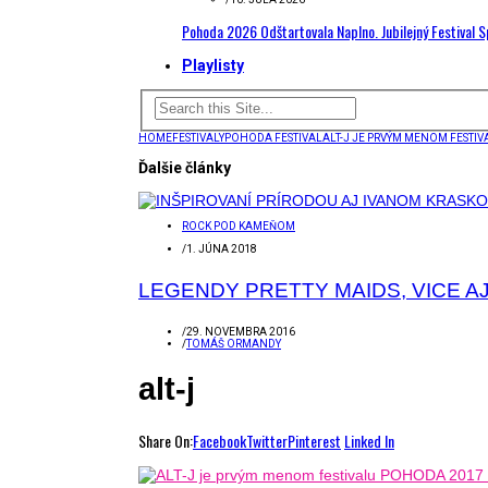
Pohoda 2026 Odštartovala Naplno. Jubilejný Festival 
Playlisty
HOME
FESTIVALY
POHODA FESTIVAL
ALT-J JE PRVÝM MENOM FESTI
Ďalšie články
ROCK POD KAMEŇOM
/
1. JÚNA 2018
LEGENDY PRETTY MAIDS, VICE A
/
29. NOVEMBRA 2016
/
TOMÁŠ ORMANDY
alt-j
Share On:
Facebook
Twitter
Pinterest
Linked In