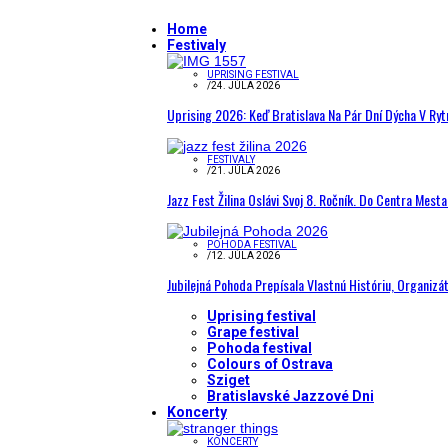
Home
Festivaly
UPRISING FESTIVAL
/
24. JÚLA 2026
Uprising 2026: Keď Bratislava Na Pár Dní Dýcha V R
FESTIVALY
/
21. JÚLA 2026
Jazz Fest Žilina Oslávi Svoj 8. Ročník. Do Centra Mest
POHODA FESTIVAL
/
12. JÚLA 2026
Jubilejná Pohoda Prepísala Vlastnú Históriu, Organizá
Uprising festival
Grape festival
Pohoda festival
Colours of Ostrava
Sziget
Bratislavské Jazzové Dni
Koncerty
KONCERTY