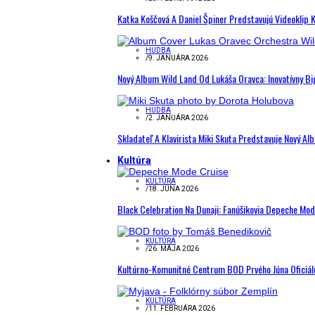
Katka Koščová A Daniel Špiner Predstavujú Videoklip 
HUDBA
/
9. JANUÁRA 2026
Nový Album Wild Land Od Lukáša Oravca: Inovatívny B
HUDBA
/
2. JANUÁRA 2026
Skladateľ A Klavirista Miki Skuta Predstavuje Nový
Kultúra
KULTÚRA
/
18. JÚNA 2026
Black Celebration Na Dunaji: Fanúšikovia Depeche Mo
KULTÚRA
/
26. MÁJA 2026
Kultúrno-Komunitné Centrum BOD Prvého Júna Oficiál
KULTÚRA
/
11. FEBRUÁRA 2026