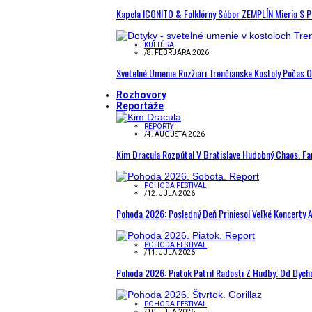
Kapela ICONITO & Folklórny Súbor ZEMPLÍN Mieria S 
KULTÚRA
/
8. FEBRUÁRA 2026
Svetelné Umenie Rozžiari Trenčianske Kostoly Počas 
Rozhovory
Reportáže
REPORTY
/
4. AUGUSTA 2026
Kim Dracula Rozpútal V Bratislave Hudobný Chaos. Fanú
POHODA FESTIVAL
/
12. JÚLA 2026
Pohoda 2026: Posledný Deň Priniesol Veľké Koncerty A
POHODA FESTIVAL
/
11. JÚLA 2026
Pohoda 2026: Piatok Patril Radosti Z Hudby. Od Dyc
POHODA FESTIVAL
/
10. JÚLA 2026