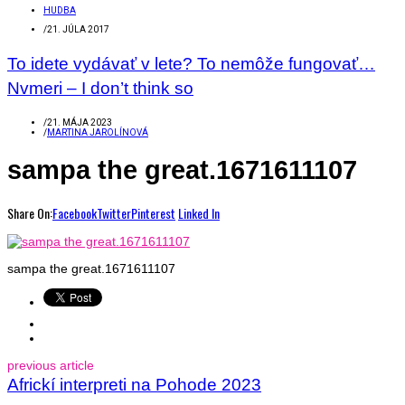
HUDBA
/
21. JÚLA 2017
To idete vydávať v lete? To nemôže fungovať…
Nvmeri – I don’t think so
/
21. MÁJA 2023
/
MARTINA JAROLÍNOVÁ
sampa the great.1671611107
Share On:
Facebook
Twitter
Pinterest
Linked In
sampa the great.1671611107
previous article
Africkí interpreti na Pohode 2023