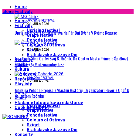
Home
close
Festivaly
Home
UPRISING FESTIVAL
/
24. JÚLA 2026
Festivaly
Uprising festival
Uprising 2026: Keď Bratislava Na Pár Dní Dýcha V Rytme Reggae
Grape festival
Pohoda festival
Colours of Ostrava
FESTIVALY
Sziget
/
21. JÚLA 2026
Bratislavské Jazzové Dni
Jazz Fest Žilina Oslávi Svoj 8. Ročník. Do Centra Mesta Prinesie Špičkový
Koncerty
Slovenský Aj Medzinárodný Jazz
Hudba
Kultúra
Rozhovory
POHODA FESTIVAL
Reportáže
/
12. JÚLA 2026
Playlisty
Jubilejná Pohoda Prepísala Vlastnú Históriu, Organizátori Hovoria Opäť O
Home
Najlepšom Ročníku
O nás
Hľadáme fotografov a redaktorov
Uprising festival
Cookies a GDPR
Grape festival
Pohoda festival
Colours of Ostrava
Sziget
Bratislavské Jazzové Dni
Koncerty