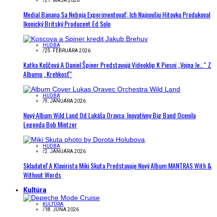
/
21. MÁJA 2026
Medial Banana Sa Neboja Experimentovať: Ich Najnovšiu Hitovku Produkoval
Ikonický Britský Producent Ed Solo
HUDBA
/
25. FEBRUÁRA 2026
Katka Koščová A Daniel Špiner Predstavujú Videoklip K Piesni „Vojna Je…“ Z
Albumu „Krehkosť“
HUDBA
/
9. JANUÁRA 2026
Nový Album Wild Land Od Lukáša Oravca: Inovatívny Big Band Ocenila
Legenda Bob Mintzer
HUDBA
/
2. JANUÁRA 2026
Skladateľ A Klavirista Miki Skuta Predstavuje Nový Album MANTRAS With &
Without Words
Kultúra
KULTÚRA
/
18. JÚNA 2026