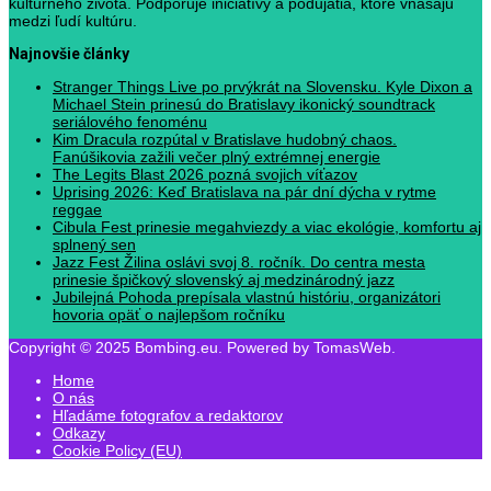
kultúrneho života. Podporuje iniciatívy a podujatia, ktoré vnášajú
medzi ľudí kultúru.
Najnovšie články
Stranger Things Live po prvýkrát na Slovensku. Kyle Dixon a
Michael Stein prinesú do Bratislavy ikonický soundtrack
seriálového fenoménu
Kim Dracula rozpútal v Bratislave hudobný chaos.
Fanúšikovia zažili večer plný extrémnej energie
The Legits Blast 2026 pozná svojich víťazov
Uprising 2026: Keď Bratislava na pár dní dýcha v rytme
reggae
Cibula Fest prinesie megahviezdy a viac ekológie, komfortu aj
splnený sen
Jazz Fest Žilina oslávi svoj 8. ročník. Do centra mesta
prinesie špičkový slovenský aj medzinárodný jazz
Jubilejná Pohoda prepísala vlastnú históriu, organizátori
hovoria opäť o najlepšom ročníku
Copyright © 2025 Bombing.eu. Powered by TomasWeb.
Home
O nás
Hľadáme fotografov a redaktorov
Odkazy
Cookie Policy (EU)