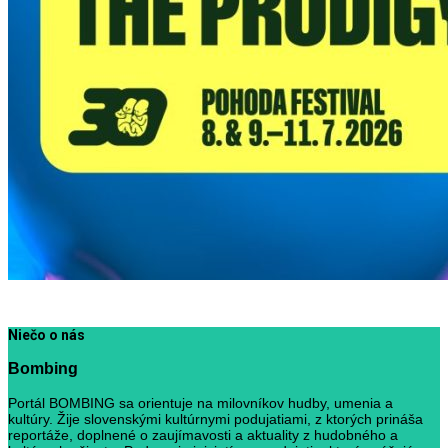
Niečo o nás
Bombing
Portál BOMBING sa orientuje na milovníkov hudby, umenia a
kultúry. Žije slovenskými kultúrnymi podujatiami, z ktorých prináša
reportáže, doplnené o zaujímavosti a aktuality z hudobného a