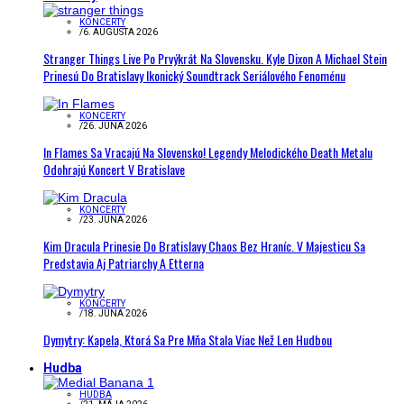
KONCERTY
/
6. AUGUSTA 2026
Stranger Things Live Po Prvýkrát Na Slovensku. Kyle Dixon A Michael Stein
Prinesú Do Bratislavy Ikonický Soundtrack Seriálového Fenoménu
KONCERTY
/
26. JÚNA 2026
In Flames Sa Vracajú Na Slovensko! Legendy Melodického Death Metalu
Odohrajú Koncert V Bratislave
KONCERTY
/
23. JÚNA 2026
Kim Dracula Prinesie Do Bratislavy Chaos Bez Hraníc. V Majesticu Sa
Predstavia Aj Patriarchy A Etterna
KONCERTY
/
18. JÚNA 2026
Dymytry: Kapela, Ktorá Sa Pre Mňa Stala Viac Než Len Hudbou
Hudba
HUDBA