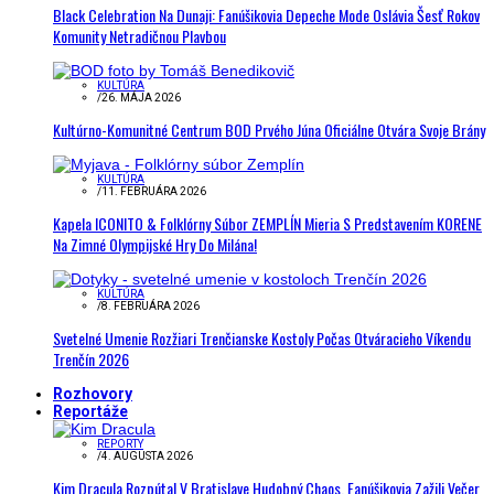
Black Celebration Na Dunaji: Fanúšikovia Depeche Mode Oslávia Šesť Rokov
Komunity Netradičnou Plavbou
KULTÚRA
/
26. MÁJA 2026
Kultúrno-Komunitné Centrum BOD Prvého Júna Oficiálne Otvára Svoje Brány
KULTÚRA
/
11. FEBRUÁRA 2026
Kapela ICONITO & Folklórny Súbor ZEMPLÍN Mieria S Predstavením KORENE
Na Zimné Olympijské Hry Do Milána!
KULTÚRA
/
8. FEBRUÁRA 2026
Svetelné Umenie Rozžiari Trenčianske Kostoly Počas Otváracieho Víkendu
Trenčín 2026
Rozhovory
Reportáže
REPORTY
/
4. AUGUSTA 2026
Kim Dracula Rozpútal V Bratislave Hudobný Chaos. Fanúšikovia Zažili Večer