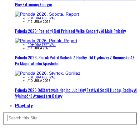
Plný Extrémnej Energie
POHODA FESTIVAL
/
12. JÚLA 2026
Pohoda 2026: Posledný Deň Priniesol Veľké Koncerty Aj Malé Príbehy
POHODA FESTIVAL
/
11. JÚLA 2026
Pohoda 2026: Piatok Patril Radosti Z Hudby. Od Dychovky Z Rumunska Až
Po Majestátneho Apasheho
POHODA FESTIVAL
/
10. JÚLA 2026
Pohoda 2026 Odštartovala Naplno. Jubilejný Festival Spojil Hudbu, Rodiny Aj
Výnimočnú Atmosféru Oslavy
Playlisty