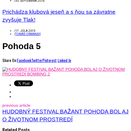
/
30. SEPTEMBRA 2016
Prichádza klubová jeseň a s ňou sa závratne
zvyšuje Tlak!
/
17. JÚLA 2013
/
TOMÁŠ ORMANDY
Pohoda 5
Share On:
Facebook
Twitter
Pinterest
Linked In
previous article
HUDOBNÝ FESTIVAL BAŽANT POHODA BOL AJ
O ŽIVOTNOM PROSTREDÍ
Related Posts