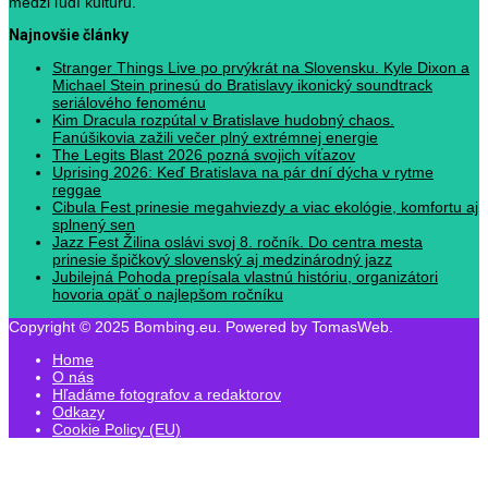
medzi ľudí kultúru.
Najnovšie články
Stranger Things Live po prvýkrát na Slovensku. Kyle Dixon a
Michael Stein prinesú do Bratislavy ikonický soundtrack
seriálového fenoménu
Kim Dracula rozpútal v Bratislave hudobný chaos.
Fanúšikovia zažili večer plný extrémnej energie
The Legits Blast 2026 pozná svojich víťazov
Uprising 2026: Keď Bratislava na pár dní dýcha v rytme
reggae
Cibula Fest prinesie megahviezdy a viac ekológie, komfortu aj
splnený sen
Jazz Fest Žilina oslávi svoj 8. ročník. Do centra mesta
prinesie špičkový slovenský aj medzinárodný jazz
Jubilejná Pohoda prepísala vlastnú históriu, organizátori
hovoria opäť o najlepšom ročníku
Copyright © 2025 Bombing.eu. Powered by TomasWeb.
Home
O nás
Hľadáme fotografov a redaktorov
Odkazy
Cookie Policy (EU)