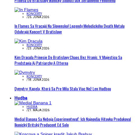
Prinesú Do Bratislavy Ikonický Soundtrack Seriálového Fenoménu
KONCERTY
/
26. JÚNA 2026
In Flames Sa Vracajú Na Slovensko! Legendy Melodického Death Metalu
Odohrajú Koncert V Bratislave
KONCERTY
/
23. JÚNA 2026
Kim Dracula Prinesie Do Bratislavy Chaos Bez Hraníc. V Majesticu Sa
Predstavia Aj Patriarchy A Etterna
KONCERTY
/
18. JÚNA 2026
Dymytry: Kapela, Ktorá Sa Pre Mňa Stala Viac Než Len Hudbou
Hudba
HUDBA
/
21. MÁJA 2026
Medial Banana Sa Neboja Experimentovať: Ich Najnovšiu Hitovku Produkoval
Ikonický Britský Producent Ed Solo