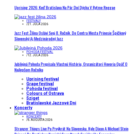
Uprising 2026: Keď Bratislava Na Pár Dní Dýcha V Rytme Reggae
FESTIVALY
/
21. JÚLA 2026
Jazz Fest Žilina Oslávi Svoj 8. Ročník. Do Centra Mesta Prinesie Špičkový
Slovenský Aj Medzinárodný Jazz
POHODA FESTIVAL
/
12. JÚLA 2026
Jubilejná Pohoda Prepísala Vlastnú Históriu, Organizátori Hovoria Opäť O
Najlepšom Ročníku
Uprising festival
Grape festival
Pohoda festival
Colours of Ostrava
Sziget
Bratislavské Jazzové Dni
Koncerty
KONCERTY
/
6. AUGUSTA 2026
Stranger Things Live Po Prvýkrát Na Slovensku. Kyle Dixon A Michael Stein