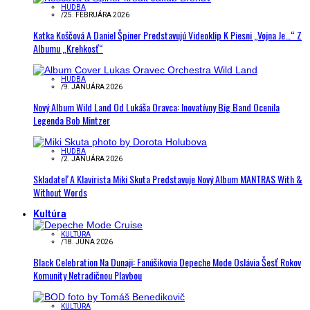
HUDBA
/
25. FEBRUÁRA 2026
Katka Koščová A Daniel Špiner Predstavujú Videoklip K Piesni „Vojna Je…“ Z
Albumu „Krehkosť“
HUDBA
/
9. JANUÁRA 2026
Nový Album Wild Land Od Lukáša Oravca: Inovatívny Big Band Ocenila
Legenda Bob Mintzer
HUDBA
/
2. JANUÁRA 2026
Skladateľ A Klavirista Miki Skuta Predstavuje Nový Album MANTRAS With &
Without Words
Kultúra
KULTÚRA
/
18. JÚNA 2026
Black Celebration Na Dunaji: Fanúšikovia Depeche Mode Oslávia Šesť Rokov
Komunity Netradičnou Plavbou
KULTÚRA