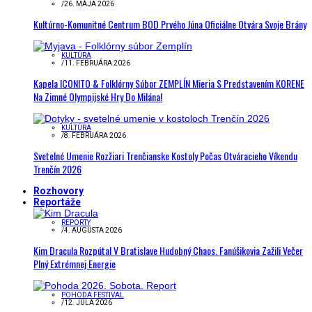
/
26. MÁJA 2026
Kultúrno-Komunitné Centrum BOD Prvého Júna Oficiálne Otvára Svoje Brány
KULTÚRA
/
11. FEBRUÁRA 2026
Kapela ICONITO & Folklórny Súbor ZEMPLÍN Mieria S Predstavením KORENE
Na Zimné Olympijské Hry Do Milána!
KULTÚRA
/
8. FEBRUÁRA 2026
Svetelné Umenie Rozžiari Trenčianske Kostoly Počas Otváracieho Víkendu
Trenčín 2026
Rozhovory
Reportáže
REPORTY
/
4. AUGUSTA 2026
Kim Dracula Rozpútal V Bratislave Hudobný Chaos. Fanúšikovia Zažili Večer
Plný Extrémnej Energie
POHODA FESTIVAL
/
12. JÚLA 2026