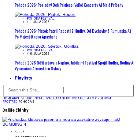
Pohoda 2026: Posledný Deň Priniesol Veľké Koncerty Aj Malé Príbehy
POHODA FESTIVAL
/
11. JÚLA 2026
Pohoda 2026: Piatok Patril Radosti Z Hudby. Od Dychovky Z Rumunska Až
Po Majestátneho Apasheho
POHODA FESTIVAL
/
10. JÚLA 2026
Pohoda 2026 Odštartovala Naplno. Jubilejný Festival Spojil Hudbu, Rodiny Aj
Výnimočnú Atmosféru Oslavy
Playlisty
HOME
ARCHÍV
HUDOBNÝ FESTIVAL BAŽANT POHODA BOL AJ O ŽIVOTNOM
PROSTREDÍ
POHODA 5
Ďalšie články
KLUBY