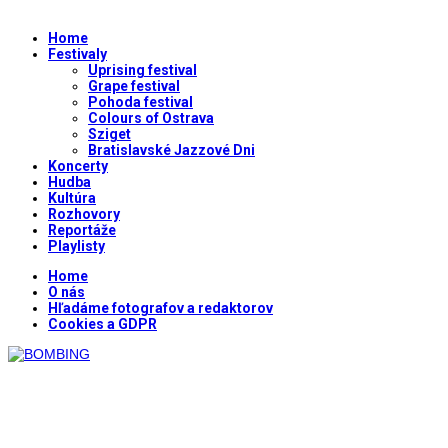
Home
Festivaly
Uprising festival
Grape festival
Pohoda festival
Colours of Ostrava
Sziget
Bratislavské Jazzové Dni
Koncerty
Hudba
Kultúra
Rozhovory
Reportáže
Playlisty
Home
O nás
Hľadáme fotografov a redaktorov
Cookies a GDPR