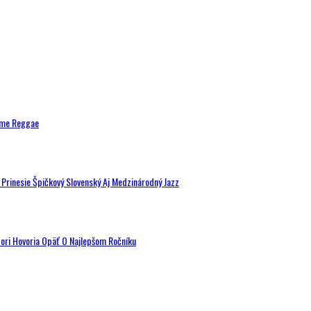
ytme Reggae
a Prinesie Špičkový Slovenský Aj Medzinárodný Jazz
tori Hovoria Opäť O Najlepšom Ročníku