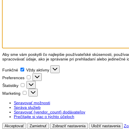
Aby sme vám poskytli čo najlepšie používateľské skúsenosti, používa
spracovávať údaje, ako je správanie pri prehliadaní alebo jedinečné i
Funkčné
Funkčné
Vždy aktívny
Preferences
Preferences
Štatistiky
Štatistiky
Marketing
Marketing
Spravovať možnosti
Správa služieb
Spravovať {vendor_count} dodávateľov
Prečítajte si viac o týchto účeloch
Zo
Akceptovať
Zamietnuť
Zobraziť nastavenia
Uložiť nastavenia