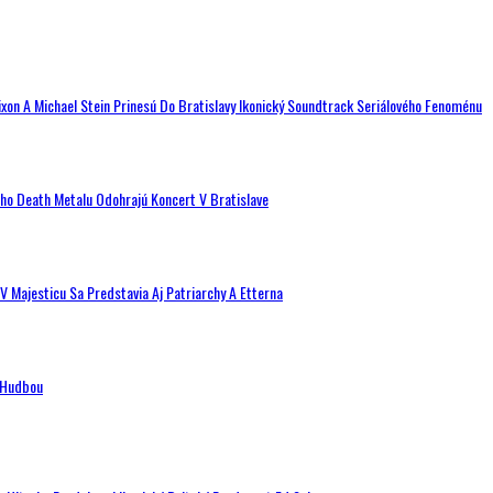
ixon A Michael Stein Prinesú Do Bratislavy Ikonický Soundtrack Seriálového Fenoménu
ého Death Metalu Odohrajú Koncert V Bratislave
V Majesticu Sa Predstavia Aj Patriarchy A Etterna
n Hudbou