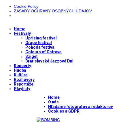
Cookie Policy
ZÁSADY OCHRANY OSOBNÝCH ÚDAJOV
Home
Festivaly
Uprising festival
Grape festival
Pohoda festival
Colours of Ostrava
Sziget
Bratislavské Jazzové Dni
Koncerty
Hudba
Kultúra
Rozhovory
Reportáže
Playlisty
Home
O nás
Hľadáme fotografov a redaktorov
Cookies a GDPR