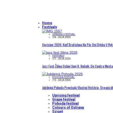
Home
Festivaly
UPRISING FESTIVAL
/
24. JÚLA 2026
Uprising 2026: Keď Bratislava Na Pár Dní Dýcha V R
FESTIVALY
/
21. JÚLA 2026
Jazz Fest Žilina Oslávi Svoj 8. Ročník. Do Centra Mest
POHODA FESTIVAL
/
12. JÚLA 2026
Jubilejná Pohoda Prepísala Vlastnú Históriu, Organizá
Uprising festival
Grape festival
Pohoda festival
Colours of Ostrava
Sziget