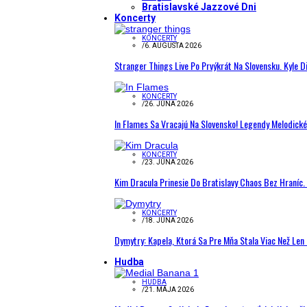
Bratislavské Jazzové Dni
Koncerty
KONCERTY
/
6. AUGUSTA 2026
Stranger Things Live Po Prvýkrát Na Slovensku. Kyle D
KONCERTY
/
26. JÚNA 2026
In Flames Sa Vracajú Na Slovensko! Legendy Melodick
KONCERTY
/
23. JÚNA 2026
Kim Dracula Prinesie Do Bratislavy Chaos Bez Hraníc. 
KONCERTY
/
18. JÚNA 2026
Dymytry: Kapela, Ktorá Sa Pre Mňa Stala Viac Než Le
Hudba
HUDBA
/
21. MÁJA 2026