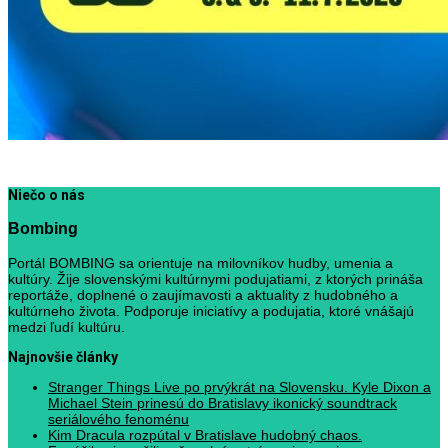
Niečo o nás
Bombing
Portál BOMBING sa orientuje na milovníkov hudby, umenia a
kultúry. Žije slovenskými kultúrnymi podujatiami, z ktorých prináša
reportáže, doplnené o zaujímavosti a aktuality z hudobného a
kultúrneho života. Podporuje iniciatívy a podujatia, ktoré vnášajú
medzi ľudí kultúru.
Najnovšie články
Stranger Things Live po prvýkrát na Slovensku. Kyle Dixon a
Michael Stein prinesú do Bratislavy ikonický soundtrack
seriálového fenoménu
Kim Dracula rozpútal v Bratislave hudobný chaos.