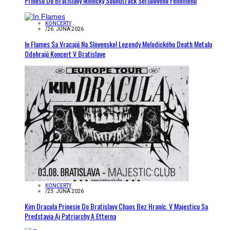
Prinesú Do Bratislavy Ikonický Soundtrack Seriálového Fenoménu
KONCERTY
/
26. JÚNA 2026
In Flames Sa Vracajú Na Slovensko! Legendy Melodického Death Metalu
Odohrajú Koncert V Bratislave
KONCERTY
/
23. JÚNA 2026
Kim Dracula Prinesie Do Bratislavy Chaos Bez Hraníc. V Majesticu Sa
Predstavia Aj Patriarchy A Etterna