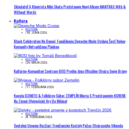
Skladateľ A Klavirista Miki Skuta Predstavuje Nový Album MANTRAS With &
Without Words
Kultúra
KULTÚRA
/
18. JÚNA 2026
Black Celebration Na Dunaji: Fanúšikovia Depeche Mode Oslávia Šesť Rokov
Komunity Netradičnou Plavbou
KULTÚRA
/
26. MÁJA 2026
Kultúrno-Komunitné Centrum BOD Prvého Júna Oficiálne Otvára Svoje Brány
KULTÚRA
/
11. FEBRUÁRA 2026
Kapela ICONITO & Folklórny Súbor ZEMPLÍN Mieria S Predstavením KORENE
Na Zimné Olympijské Hry Do Milána!
KULTÚRA
/
8. FEBRUÁRA 2026
Svetelné Umenie Rozžiari Trenčianske Kostoly Počas Otváracieho Víkendu