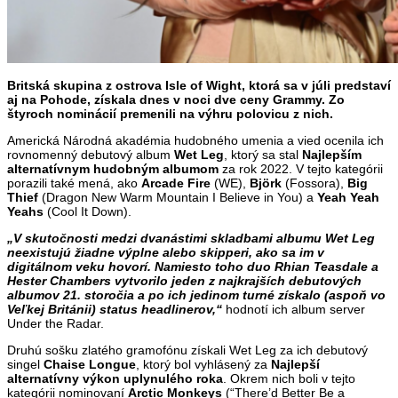
Britská skupina z ostrova Isle of Wight, ktorá sa v júli predstaví
aj na Pohode, získala dnes v noci dve ceny Grammy. Zo
štyroch nominácií premenili na výhru polovicu z nich.
Americká Národná akadémia hudobného umenia a vied ocenila ich
rovnomenný debutový album
Wet Leg
, ktorý sa stal
Najlepším
alternatívnym hudobným albumom
za rok 2022. V tejto kategórii
porazili také mená, ako
Arcade Fire
(WE),
Björk
(Fossora),
Big
Thief
(Dragon New Warm Mountain I Believe in You) a
Yeah Yeah
Yeahs
(Cool It Down).
„V skutočnosti medzi dvanástimi skladbami albumu Wet Leg
neexistujú žiadne výplne alebo skipperi, ako sa im v
digitálnom veku hovorí. Namiesto toho duo Rhian Teasdale a
Hester Chambers vytvorilo jeden z najkrajších debutových
albumov 21. storočia a po ich jedinom turné získalo (aspoň vo
Veľkej Británii) status headlinerov,“
hodnotí ich album server
Under the Radar.
Druhú sošku zlatého gramofónu získali Wet Leg za ich debutový
singel
Chaise Longue
, ktorý bol vyhlásený za
Najlepší
alternatívny výkon uplynulého roka
. Okrem nich boli v tejto
kategórii nominovaní
Arctic
Monkeys
(“There’d Better Be a