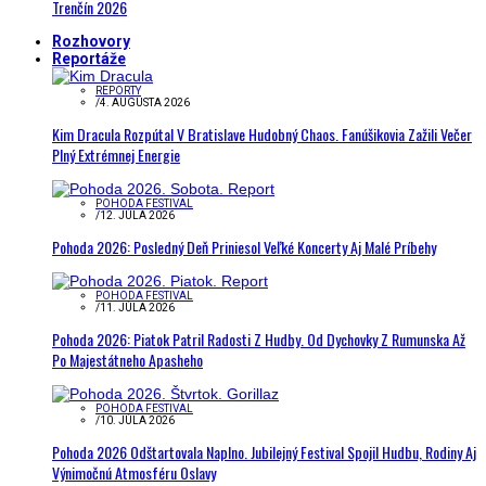
Trenčín 2026
Rozhovory
Reportáže
REPORTY
/
4. AUGUSTA 2026
Kim Dracula Rozpútal V Bratislave Hudobný Chaos. Fanúšikovia Zažili Večer
Plný Extrémnej Energie
POHODA FESTIVAL
/
12. JÚLA 2026
Pohoda 2026: Posledný Deň Priniesol Veľké Koncerty Aj Malé Príbehy
POHODA FESTIVAL
/
11. JÚLA 2026
Pohoda 2026: Piatok Patril Radosti Z Hudby. Od Dychovky Z Rumunska Až
Po Majestátneho Apasheho
POHODA FESTIVAL
/
10. JÚLA 2026
Pohoda 2026 Odštartovala Naplno. Jubilejný Festival Spojil Hudbu, Rodiny Aj
Výnimočnú Atmosféru Oslavy