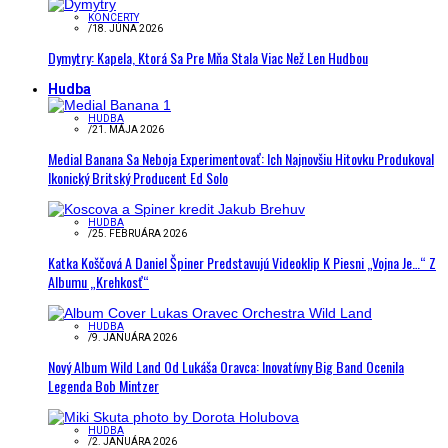
KONCERTY
/
18. JÚNA 2026
Dymytry: Kapela, Ktorá Sa Pre Mňa Stala Viac Než Len Hudbou
Hudba
HUDBA
/
21. MÁJA 2026
Medial Banana Sa Neboja Experimentovať: Ich Najnovšiu Hitovku Produkoval
Ikonický Britský Producent Ed Solo
HUDBA
/
25. FEBRUÁRA 2026
Katka Koščová A Daniel Špiner Predstavujú Videoklip K Piesni „Vojna Je…“ Z
Albumu „Krehkosť“
HUDBA
/
9. JANUÁRA 2026
Nový Album Wild Land Od Lukáša Oravca: Inovatívny Big Band Ocenila
Legenda Bob Mintzer
HUDBA
/
2. JANUÁRA 2026