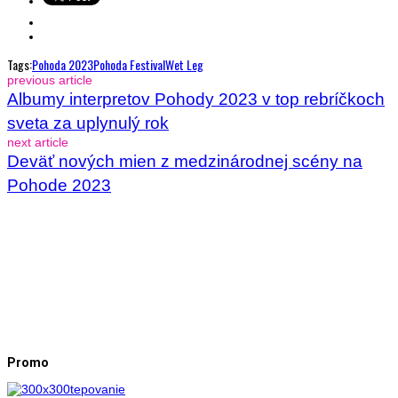
Tags:
Pohoda 2023
Pohoda Festival
Wet Leg
previous article
Albumy interpretov Pohody 2023 v top rebríčkoch
sveta za uplynulý rok
next article
Deväť nových mien z medzinárodnej scény na
Pohode 2023
Promo