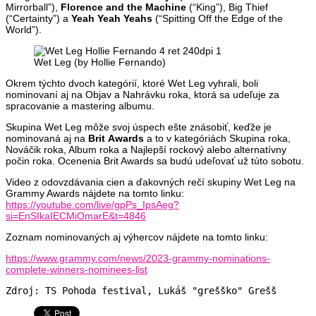
Mirrorball”),
Florence and the Machine
(“King”), Big Thief
(“Certainty”) a
Yeah Yeah Yeahs
(“Spitting Off the Edge of the
World”).
Wet Leg (by Hollie Fernando)
Okrem týchto dvoch kategórií, ktoré Wet Leg vyhrali, boli
nominovaní aj na Objav a Nahrávku roka, ktorá sa udeľuje za
spracovanie a mastering albumu.
Skupina Wet Leg môže svoj úspech ešte znásobiť, keďže je
nominovaná aj na
Brit
Awards
a to v kategóriách Skupina roka,
Nováčik roka, Album roka a Najlepší rockový alebo alternatívny
počin roka. Ocenenia Brit Awards sa budú udeľovať už túto sobotu.
Video z odovzdávania cien a ďakovných rečí skupiny Wet Leg na
Grammy Awards nájdete na tomto linku:
https://youtube.com/live/gpPs_IpsAeg?
si=EnSIkaIECMiOmarE&t=4846
Zoznam nominovaných aj výhercov nájdete na tomto linku:
https://www.grammy.com/news/2023-grammy-nominations-
complete-winners-nominees-list
Zdroj: TS Pohoda festival, Lukáš "grešško" Grešš