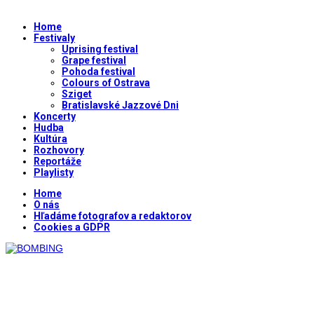
Home
Festivaly
Uprising festival
Grape festival
Pohoda festival
Colours of Ostrava
Sziget
Bratislavské Jazzové Dni
Koncerty
Hudba
Kultúra
Rozhovory
Reportáže
Playlisty
Home
O nás
Hľadáme fotografov a redaktorov
Cookies a GDPR