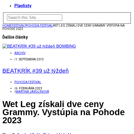
Playlisty
HOME
FESTIVALY
POHODA FESTIVAL
WET LEG ZÍSKALI DVE CENY GRAMMY. VYSTÚPIA NA
POHODE 2023
Ďalšie články
ARCHÍV
/
1. SEPTEMBRA 2013
BEATKRÍK #39 už týždeň
POHODA FESTIVAL
/
6. FEBRUÁRA 2023
/
MARTINA JAROLÍNOVÁ
Wet Leg získali dve ceny
Grammy. Vystúpia na Pohode
2023