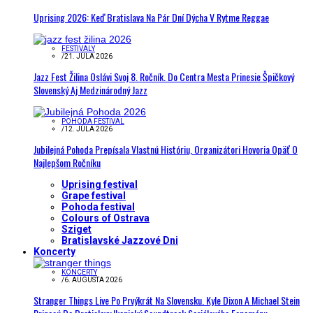
Uprising 2026: Keď Bratislava Na Pár Dní Dýcha V Rytme Reggae
FESTIVALY
/
21. JÚLA 2026
Jazz Fest Žilina Oslávi Svoj 8. Ročník. Do Centra Mesta Prinesie Špičkový
Slovenský Aj Medzinárodný Jazz
POHODA FESTIVAL
/
12. JÚLA 2026
Jubilejná Pohoda Prepísala Vlastnú Históriu, Organizátori Hovoria Opäť O
Najlepšom Ročníku
Uprising festival
Grape festival
Pohoda festival
Colours of Ostrava
Sziget
Bratislavské Jazzové Dni
Koncerty
KONCERTY
/
6. AUGUSTA 2026
Stranger Things Live Po Prvýkrát Na Slovensku. Kyle Dixon A Michael Stein