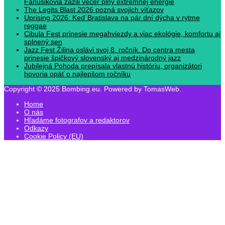
Fanúšikovia zažili večer plný extrémnej energie
The Legits Blast 2026 pozná svojich víťazov
Uprising 2026: Keď Bratislava na pár dní dýcha v rytme
reggae
Cibula Fest prinesie megahviezdy a viac ekológie, komfortu aj
splnený sen
Jazz Fest Žilina oslávi svoj 8. ročník. Do centra mesta
prinesie špičkový slovenský aj medzinárodný jazz
Jubilejná Pohoda prepísala vlastnú históriu, organizátori
hovoria opäť o najlepšom ročníku
Copyright © 2025 Bombing.eu. Powered by TomasWeb.
Home
O nás
Hľadáme fotografov a redaktorov
Odkazy
Cookie Policy (EU)