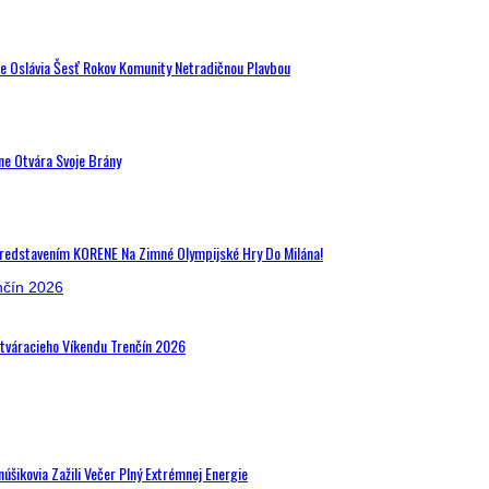
de Oslávia Šesť Rokov Komunity Netradičnou Plavbou
ne Otvára Svoje Brány
Predstavením KORENE Na Zimné Olympijské Hry Do Milána!
Otváracieho Víkendu Trenčín 2026
šikovia Zažili Večer Plný Extrémnej Energie