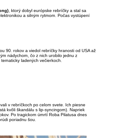
ong)
, ktorý dobyl európske rebríčky a stal sa
elektronikou a silným rytmom. Počas vystúpení
ou 90. rokov a viedol rebríčky hranosti od USA až
ným nádychom, čo z nich urobilo jednu z
a tematicky ladených večierkoch.
vali v rebríčkoch po celom svete. Ich piesne
tá kvôli škandálu s lip-syncingom). Napriek
rokov. Po tragickom úmrtí Roba Pilatusa dnes
prúdi poriadnu šou.