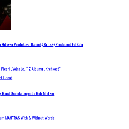
u Hitovku Produkoval Ikonický Britský Producent Ed Solo
K Piesni „Vojna Je…“ Z Albumu „Krehkosť“
ig Band Ocenila Legenda Bob Mintzer
 Album MANTRAS With & Without Words