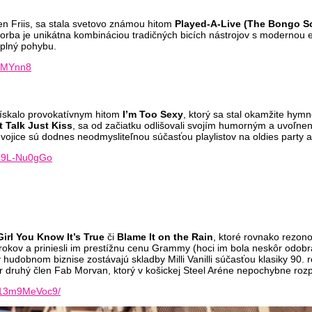
en Friis, sa stala svetovo známou hitom
Played-A-Live (The Bongo S
orba je unikátna kombináciou tradičných bicích nástrojov s modernou 
 plný pohybu.
DCMYnn8
získalo provokatívnym hitom
I’m Too Sexy
, ktorý sa stal okamžite hymn
t Talk Just Kiss
, sa od začiatku odlišovali svojím humorným a uvoľne
dvojice sú dodnes neodmysliteľnou súčasťou playlistov na oldies party 
u49L-Nu0gGo
Girl You Know It’s True
či
Blame It on the Rain
, ktoré rovnako rezono
rokov a priniesli im prestížnu cenu Grammy (hoci im bola neskôr odobra
hudobnom biznise zostávajú skladby Milli Vanilli súčasťou klasiky 90. 
or druhý člen Fab Morvan, ktorý v košickej Steel Aréne nepochybne roz
r/13m9MeVoc9/