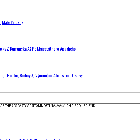
j Malé Príbehy
hovky Z Rumunska Až Po Majestátneho Apasheho
Spojil Hudbu, Rodiny Aj Výnimočnú Atmosféru Oslavy
RE THE 90S PARTY V PRÍTOMNOSTI NAJVÄČŠÍCH DISCO LEGIEND!