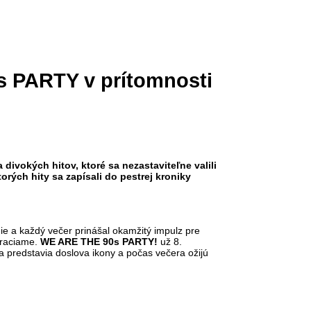
s PARTY v prítomnosti
divokých hitov, ktoré sa nezastaviteľne valili
rých hity sa zapísali do pestrej kroniky
ie a každý večer prinášal okamžitý impulz pre
 vraciame.
WE ARE THE 90s PARTY!
už 8.
a predstavia doslova ikony a počas večera ožijú