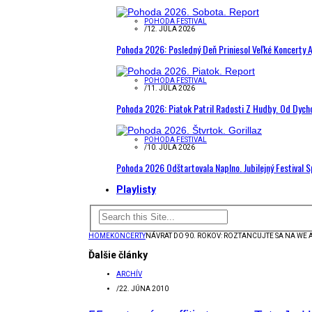
POHODA FESTIVAL
/
12. JÚLA 2026
Pohoda 2026: Posledný Deň Priniesol Veľké Koncerty A
POHODA FESTIVAL
/
11. JÚLA 2026
Pohoda 2026: Piatok Patril Radosti Z Hudby. Od Dyc
POHODA FESTIVAL
/
10. JÚLA 2026
Pohoda 2026 Odštartovala Naplno. Jubilejný Festival 
Playlisty
HOME
KONCERTY
NÁVRAT DO 90. ROKOV: ROZTANCUJTE SA NA WE A
Ďalšie články
ARCHÍV
/
22. JÚNA 2010