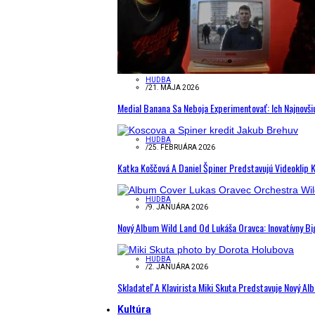
HUDBA
/
21. MÁJA 2026
Medial Banana Sa Neboja Experimentovať: Ich Najnovši
HUDBA
/
25. FEBRUÁRA 2026
Katka Koščová A Daniel Špiner Predstavujú Videoklip 
HUDBA
/
9. JANUÁRA 2026
Nový Album Wild Land Od Lukáša Oravca: Inovatívny B
HUDBA
/
2. JANUÁRA 2026
Skladateľ A Klavirista Miki Skuta Predstavuje Nový
Kultúra