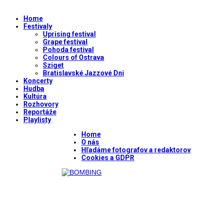
Home
Festivaly
Uprising festival
Grape festival
Pohoda festival
Colours of Ostrava
Sziget
Bratislavské Jazzové Dni
Koncerty
Hudba
Kultúra
Rozhovory
Reportáže
Playlisty
Home
O nás
Hľadáme fotografov a redaktorov
Cookies a GDPR