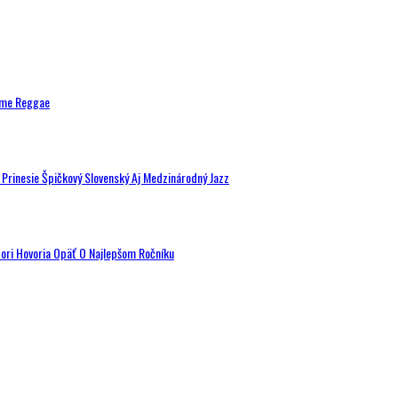
ytme Reggae
a Prinesie Špičkový Slovenský Aj Medzinárodný Jazz
tori Hovoria Opäť O Najlepšom Ročníku