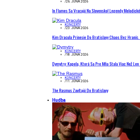
/
26. JÚNA 2026
In Flames Sa Vracajú Na Slovensko! Legendy Melodick
KONCERTY
/
23. JÚNA 2026
Kim Dracula Prinesie Do Bratislavy Chaos Bez Hraníc. 
KONCERTY
/
18. JÚNA 2026
Dymytry: Kapela, Ktorá Sa Pre Mňa Stala Viac Než Le
KONCERTY
/
11. JÚNA 2026
The Rasmus Zavítajú Do Bratislavy
Hudba