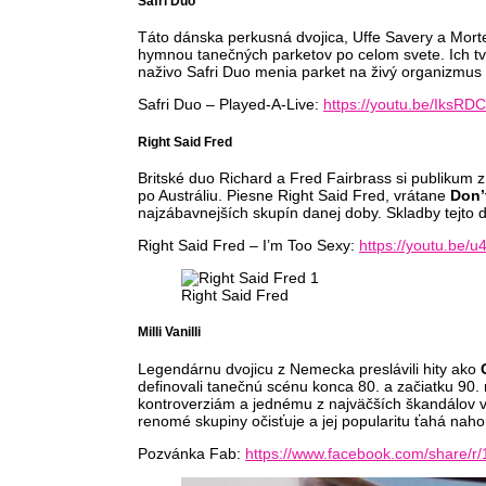
Safri Duo
Táto dánska perkusná dvojica, Uffe Savery a Mort
hymnou tanečných parketov po celom svete. Ich tv
naživo Safri Duo menia parket na živý organizmus
Safri Duo – Played-A-Live:
https://youtu.be/IksR
Right Said Fred
Britské duo Richard a Fred Fairbrass si publikum 
po Austráliu. Piesne Right Said Fred, vrátane
Don’
najzábavnejších skupín danej doby. Skladby tejto 
Right Said Fred – I’m Too Sexy:
https://youtu.be/
Right Said Fred
Milli Vanilli
Legendárnu dvojicu z Nemecka preslávili hity ako
definovali tanečnú scénu konca 80. a začiatku 90. 
kontroverziám a jednému z najväčších škandálov v 
renomé skupiny očisťuje a jej popularitu ťahá nah
Pozvánka Fab:
https://www.facebook.com/share/