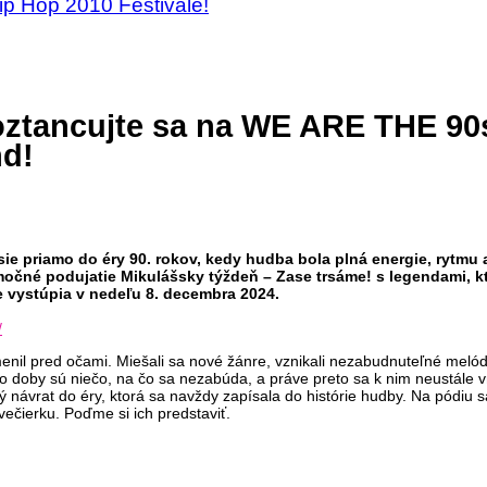
Hip Hop 2010 Festivale!
Roztancujte sa na WE ARE THE 90
nd!
ie priamo do éry 90. rokov, kedy hudba bola plná energie, rytmu a 
očné podujatie Mikulášsky týždeň – Zase trsáme! s legendami, kto
e vystúpia v nedeľu 8. decembra 2024.
/
menil pred očami. Miešali sa nové žánre, vznikali nezabudnuteľné melód
tejto doby sú niečo, na čo sa nezabúda, a práve preto sa k nim neustále
 návrat do éry, ktorá sa navždy zapísala do histórie hudby. Na pódiu s
večierku. Poďme si ich predstaviť.