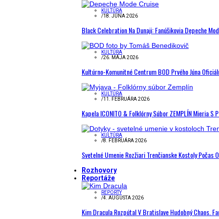
KULTÚRA
/
18. JÚNA 2026
Black Celebration Na Dunaji: Fanúšikovia Depeche Mo
KULTÚRA
/
26. MÁJA 2026
Kultúrno-Komunitné Centrum BOD Prvého Júna Oficiál
KULTÚRA
/
11. FEBRUÁRA 2026
Kapela ICONITO & Folklórny Súbor ZEMPLÍN Mieria S 
KULTÚRA
/
8. FEBRUÁRA 2026
Svetelné Umenie Rozžiari Trenčianske Kostoly Počas 
Rozhovory
Reportáže
REPORTY
/
4. AUGUSTA 2026
Kim Dracula Rozpútal V Bratislave Hudobný Chaos. Fanú