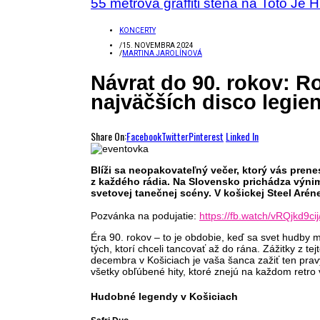
55 metrová graffiti stena na Toto Je 
KONCERTY
/
15. NOVEMBRA 2024
/
MARTINA JAROLÍNOVÁ
Návrat do 90. rokov: 
najväčších disco legie
Share On:
Facebook
Twitter
Pinterest
Linked In
Blíži sa neopakovateľný večer, ktorý vás prenes
z každého rádia. Na Slovensko prichádza výnim
svetovej tanečnej scény. V košickej Steel Arén
Pozvánka na podujatie:
https://fb.watch/vRQjkd9cij
Éra 90. rokov – to je obdobie, keď sa svet hudby 
tých, ktorí chceli tancovať až do rána. Zážitky z 
decembra v Košiciach je vaša šanca zažiť ten pravý
všetky obľúbené hity, ktoré znejú na každom retro 
Hudobné legendy v Košiciach