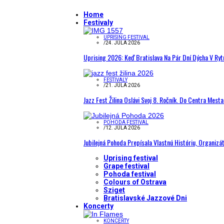
Home
Festivaly
UPRISING FESTIVAL
/
24. JÚLA 2026
Uprising 2026: Keď Bratislava Na Pár Dní Dýcha V R
FESTIVALY
/
21. JÚLA 2026
Jazz Fest Žilina Oslávi Svoj 8. Ročník. Do Centra Mest
POHODA FESTIVAL
/
12. JÚLA 2026
Jubilejná Pohoda Prepísala Vlastnú Históriu, Organizá
Uprising festival
Grape festival
Pohoda festival
Colours of Ostrava
Sziget
Bratislavské Jazzové Dni
Koncerty
KONCERTY