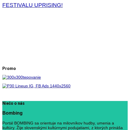
FESTIVALU UPRISING!
Promo
Niečo o nás
Bombing
Portál BOMBING sa orientuje na milovníkov hudby, umenia a
kultúry. Žije slovenskými kultúrnymi podujatiami, z ktorých prináša