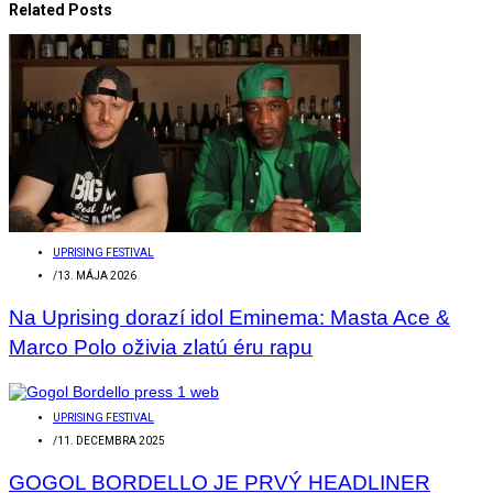
Related Posts
UPRISING FESTIVAL
/
13. MÁJA 2026
Na Uprising dorazí idol Eminema: Masta Ace &
Marco Polo oživia zlatú éru rapu
UPRISING FESTIVAL
/
11. DECEMBRA 2025
GOGOL BORDELLO JE PRVÝ HEADLINER