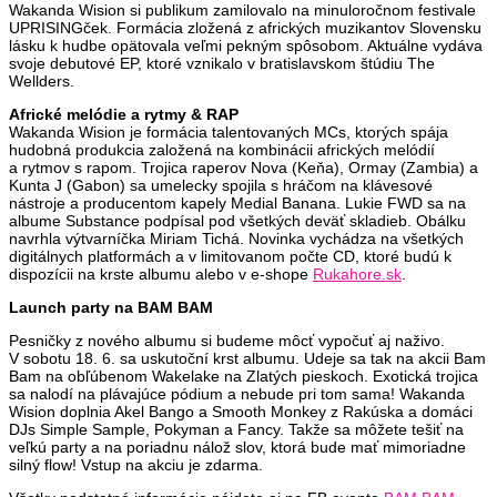
Wakanda Wision si publikum zamilovalo na minuloročnom festivale
UPRISINGček. Formácia zložená z afrických muzikantov Slovensku
lásku k hudbe opätovala veľmi pekným spôsobom. Aktuálne vydáva
svoje debutové EP, ktoré vznikalo v bratislavskom štúdiu The
Wellders.
Africké melódie a rytmy & RAP
Wakanda Wision je formácia talentovaných MCs, ktorých spája
hudobná produkcia založená na kombinácii afrických melódií
a rytmov s rapom. Trojica raperov Nova (Keňa), Ormay (Zambia) a
Kunta J (Gabon) sa umelecky spojila s hráčom na klávesové
nástroje a producentom kapely Medial Banana. Lukie FWD sa na
albume Substance podpísal pod všetkých deväť skladieb. Obálku
navrhla výtvarníčka Miriam Tichá. Novinka vychádza na všetkých
digitálnych platformách a v limitovanom počte CD, ktoré budú k
dispozícii na krste albumu alebo v e-shope
Rukahore.sk
.
Launch party na BAM BAM
Pesničky z nového albumu si budeme môcť vypočuť aj naživo.
V sobotu 18. 6. sa uskutoční krst albumu. Udeje sa tak na akcii Bam
Bam na obľúbenom Wakelake na Zlatých pieskoch. Exotická trojica
sa nalodí na plávajúce pódium a nebude pri tom sama! Wakanda
Wision doplnia Akel Bango a Smooth Monkey z Rakúska a domáci
DJs Simple Sample, Pokyman a Fancy. Takže sa môžete tešiť na
veľkú party a na poriadnu nálož slov, ktorá bude mať mimoriadne
silný flow! Vstup na akciu je zdarma.