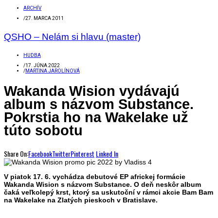
ARCHÍV
/
27. MARCA 2011
QSHO – Nelám si hlavu (master)
HUDBA
/
17. JÚNA 2022
/
MARTINA JAROLÍNOVÁ
Wakanda Wision vydávajú
album s názvom Substance.
Pokrstia ho na Wakelake už
túto sobotu
Share On:
Facebook
Twitter
Pinterest
Linked In
V piatok 17. 6. vychádza debutové EP africkej formácie
Wakanda Wision s názvom Substance. O deň neskôr album
čaká veľkolepý krst, ktorý sa uskutoční v rámci akcie Bam Bam
na Wakelake na Zlatých pieskoch v Bratislave.