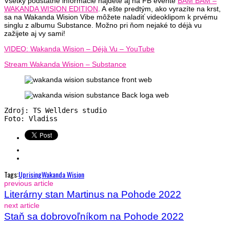
Všetky podstatné informácie nájdete aj na FB evente
BAM BAM –
WAKANDA WISION EDITION
. A ešte predtým, ako vyrazíte na krst,
sa na Wakanda Wision Vibe môžete naladiť videoklipom k prvému
singlu z albumu Substance. Možno pri ňom nejaké to déjà vu
zažijete aj vy sami!
VIDEO: Wakanda Wision – Déjà Vu – YouTube
Stream Wakanda Wision – Substance
Zdroj: TS Wellders studio

Foto: Vladiss
Tags:
Uprising
Wakanda Wision
previous article
Literárny stan Martinus na Pohode 2022
next article
Staň sa dobrovoľníkom na Pohode 2022