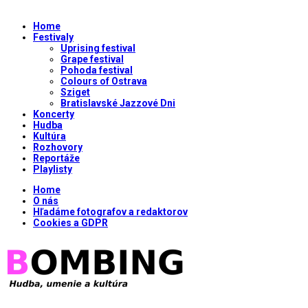
Home
Festivaly
Uprising festival
Grape festival
Pohoda festival
Colours of Ostrava
Sziget
Bratislavské Jazzové Dni
Koncerty
Hudba
Kultúra
Rozhovory
Reportáže
Playlisty
Home
O nás
Hľadáme fotografov a redaktorov
Cookies a GDPR