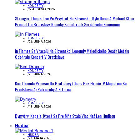
KONCERTY
/
6. AUGUSTA 2026
Stranger Things Live Po Prvýkrát Na Slovensku. Kyle Dixon A Michael Stein
Prinesú Do Bratislavy Ikonický Soundtrack Seriálového Fenoménu
KONCERTY
/
26. JÚNA 2026
In Flames Sa Vracajú Na Slovensko! Legendy Melodického Death Metalu
Odohrajú Koncert V Bratislave
KONCERTY
/
23. JÚNA 2026
Kim Dracula Prinesie Do Bratislavy Chaos Bez Hraníc. V Majesticu Sa
Predstavia Aj Patriarchy A Etterna
KONCERTY
/
18. JÚNA 2026
Dymytry: Kapela, Ktorá Sa Pre Mňa Stala Viac Než Len Hudbou
Hudba
HUDBA
/
21. MÁJA 2026