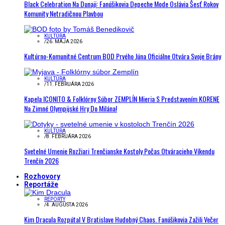
Black Celebration Na Dunaji: Fanúšikovia Depeche Mode Oslávia Šesť Rokov
Komunity Netradičnou Plavbou
KULTÚRA
/
26. MÁJA 2026
Kultúrno-Komunitné Centrum BOD Prvého Júna Oficiálne Otvára Svoje Brány
KULTÚRA
/
11. FEBRUÁRA 2026
Kapela ICONITO & Folklórny Súbor ZEMPLÍN Mieria S Predstavením KORENE
Na Zimné Olympijské Hry Do Milána!
KULTÚRA
/
8. FEBRUÁRA 2026
Svetelné Umenie Rozžiari Trenčianske Kostoly Počas Otváracieho Víkendu
Trenčín 2026
Rozhovory
Reportáže
REPORTY
/
4. AUGUSTA 2026
Kim Dracula Rozpútal V Bratislave Hudobný Chaos. Fanúšikovia Zažili Večer