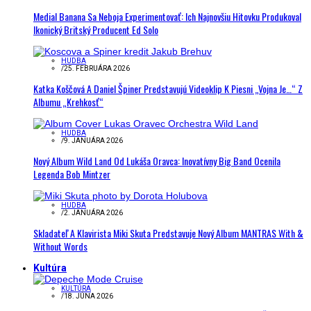
Medial Banana Sa Neboja Experimentovať: Ich Najnovšiu Hitovku Produkoval
Ikonický Britský Producent Ed Solo
HUDBA
/
25. FEBRUÁRA 2026
Katka Koščová A Daniel Špiner Predstavujú Videoklip K Piesni „Vojna Je…“ Z
Albumu „Krehkosť“
HUDBA
/
9. JANUÁRA 2026
Nový Album Wild Land Od Lukáša Oravca: Inovatívny Big Band Ocenila
Legenda Bob Mintzer
HUDBA
/
2. JANUÁRA 2026
Skladateľ A Klavirista Miki Skuta Predstavuje Nový Album MANTRAS With &
Without Words
Kultúra
KULTÚRA
/
18. JÚNA 2026