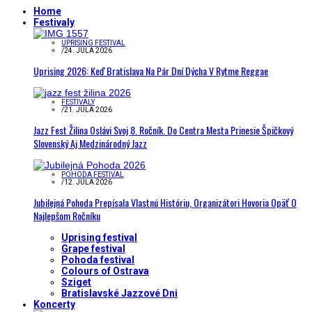
Home
Festivaly
UPRISING FESTIVAL
/
24. JÚLA 2026
Uprising 2026: Keď Bratislava Na Pár Dní Dýcha V Rytme Reggae
FESTIVALY
/
21. JÚLA 2026
Jazz Fest Žilina Oslávi Svoj 8. Ročník. Do Centra Mesta Prinesie Špičkový
Slovenský Aj Medzinárodný Jazz
POHODA FESTIVAL
/
12. JÚLA 2026
Jubilejná Pohoda Prepísala Vlastnú Históriu, Organizátori Hovoria Opäť O
Najlepšom Ročníku
Uprising festival
Grape festival
Pohoda festival
Colours of Ostrava
Sziget
Bratislavské Jazzové Dni
Koncerty