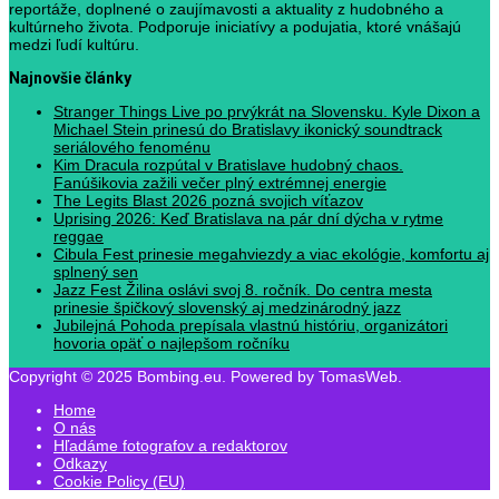
reportáže, doplnené o zaujímavosti a aktuality z hudobného a
kultúrneho života. Podporuje iniciatívy a podujatia, ktoré vnášajú
medzi ľudí kultúru.
Najnovšie články
Stranger Things Live po prvýkrát na Slovensku. Kyle Dixon a
Michael Stein prinesú do Bratislavy ikonický soundtrack
seriálového fenoménu
Kim Dracula rozpútal v Bratislave hudobný chaos.
Fanúšikovia zažili večer plný extrémnej energie
The Legits Blast 2026 pozná svojich víťazov
Uprising 2026: Keď Bratislava na pár dní dýcha v rytme
reggae
Cibula Fest prinesie megahviezdy a viac ekológie, komfortu aj
splnený sen
Jazz Fest Žilina oslávi svoj 8. ročník. Do centra mesta
prinesie špičkový slovenský aj medzinárodný jazz
Jubilejná Pohoda prepísala vlastnú históriu, organizátori
hovoria opäť o najlepšom ročníku
Copyright © 2025 Bombing.eu. Powered by TomasWeb.
Home
O nás
Hľadáme fotografov a redaktorov
Odkazy
Cookie Policy (EU)