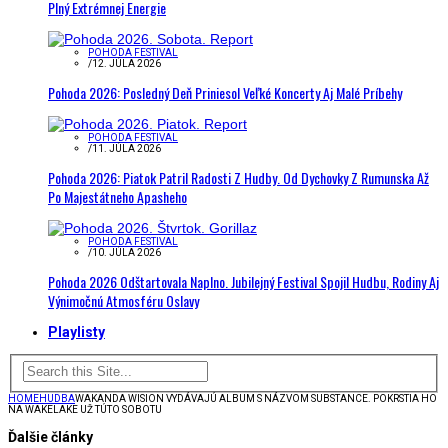
Plný Extrémnej Energie
POHODA FESTIVAL
/
12. JÚLA 2026
Pohoda 2026: Posledný Deň Priniesol Veľké Koncerty Aj Malé Príbehy
POHODA FESTIVAL
/
11. JÚLA 2026
Pohoda 2026: Piatok Patril Radosti Z Hudby. Od Dychovky Z Rumunska Až
Po Majestátneho Apasheho
POHODA FESTIVAL
/
10. JÚLA 2026
Pohoda 2026 Odštartovala Naplno. Jubilejný Festival Spojil Hudbu, Rodiny Aj
Výnimočnú Atmosféru Oslavy
Playlisty
HOME
HUDBA
WAKANDA WISION VYDÁVAJÚ ALBUM S NÁZVOM SUBSTANCE. POKRSTIA HO
NA WAKELAKE UŽ TÚTO SOBOTU
Ďalšie články