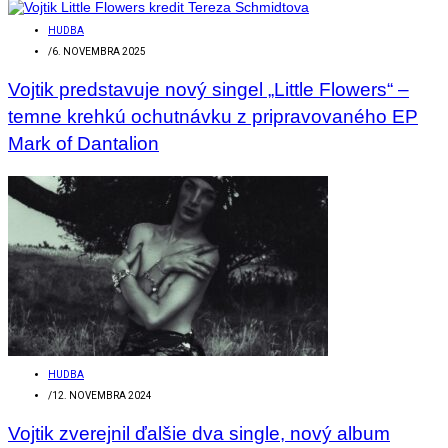
HUDBA
/
6. NOVEMBRA 2025
Vojtik predstavuje nový singel „Little Flowers“ –
temne krehkú ochutnávku z pripravovaného EP
Mark of Dantalion
HUDBA
/
12. NOVEMBRA 2024
Vojtik zverejnil ďalšie dva single, nový album