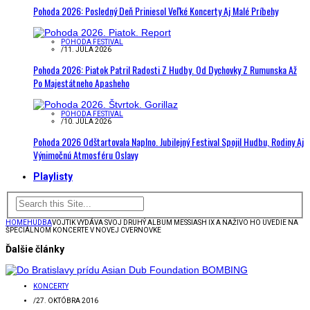
Pohoda 2026: Posledný Deň Priniesol Veľké Koncerty Aj Malé Príbehy
POHODA FESTIVAL
/
11. JÚLA 2026
Pohoda 2026: Piatok Patril Radosti Z Hudby. Od Dychovky Z Rumunska Až
Po Majestátneho Apasheho
POHODA FESTIVAL
/
10. JÚLA 2026
Pohoda 2026 Odštartovala Naplno. Jubilejný Festival Spojil Hudbu, Rodiny Aj
Výnimočnú Atmosféru Oslavy
Playlisty
HOME
HUDBA
VOJTIK VYDÁVA SVOJ DRUHÝ ALBUM MESSIASH IX A NAŽIVO HO UVEDIE NA
ŠPECIÁLNOM KONCERTE V NOVEJ CVERNOVKE
Ďalšie články
KONCERTY
/
27. OKTÓBRA 2016