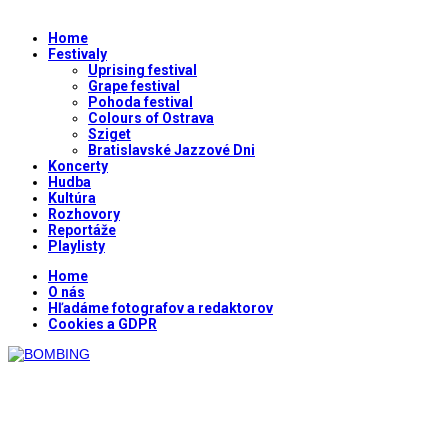
Home
Festivaly
Uprising festival
Grape festival
Pohoda festival
Colours of Ostrava
Sziget
Bratislavské Jazzové Dni
Koncerty
Hudba
Kultúra
Rozhovory
Reportáže
Playlisty
Home
O nás
Hľadáme fotografov a redaktorov
Cookies a GDPR