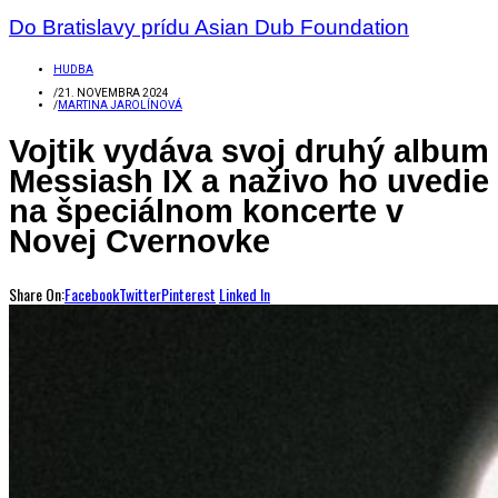
Do Bratislavy prídu Asian Dub Foundation
HUDBA
/
21. NOVEMBRA 2024
/
MARTINA JAROLÍNOVÁ
Vojtik vydáva svoj druhý album
Messiash IX a naživo ho uvedie
na špeciálnom koncerte v
Novej Cvernovke
Share On:
Facebook
Twitter
Pinterest
Linked In