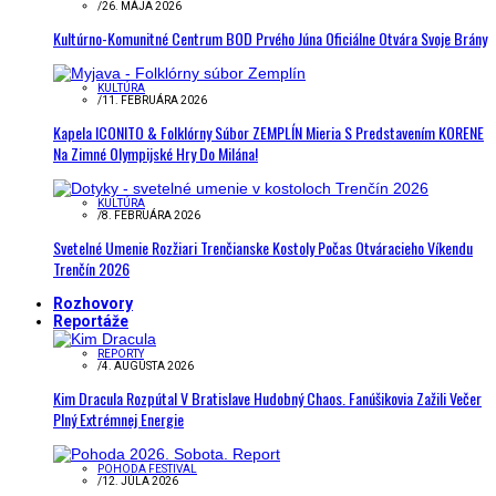
/
26. MÁJA 2026
Kultúrno-Komunitné Centrum BOD Prvého Júna Oficiálne Otvára Svoje Brány
KULTÚRA
/
11. FEBRUÁRA 2026
Kapela ICONITO & Folklórny Súbor ZEMPLÍN Mieria S Predstavením KORENE
Na Zimné Olympijské Hry Do Milána!
KULTÚRA
/
8. FEBRUÁRA 2026
Svetelné Umenie Rozžiari Trenčianske Kostoly Počas Otváracieho Víkendu
Trenčín 2026
Rozhovory
Reportáže
REPORTY
/
4. AUGUSTA 2026
Kim Dracula Rozpútal V Bratislave Hudobný Chaos. Fanúšikovia Zažili Večer
Plný Extrémnej Energie
POHODA FESTIVAL
/
12. JÚLA 2026