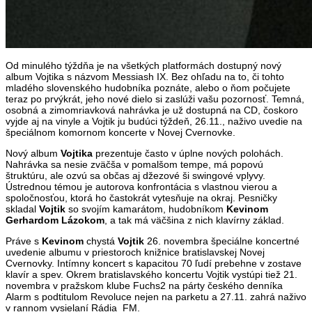
Od minulého týždňa je na všetkých platformách dostupný nový
album Vojtika s názvom Messiash IX. Bez ohľadu na to, či tohto
mladého slovenského hudobníka poznáte, alebo o ňom počujete
teraz po prvýkrát, jeho nové dielo si zaslúži vašu pozornosť. Temná,
osobná a zimomriavková nahrávka je už dostupná na CD, čoskoro
vyjde aj na vinyle a Vojtik ju budúci týždeň, 26.11., naživo uvedie na
špeciálnom komornom koncerte v Novej Cvernovke.
Nový album
Vojtika
prezentuje často v úplne nových polohách.
Nahrávka sa nesie zväčša v pomalšom tempe, má popovú
štruktúru, ale ozvú sa občas aj džezové ši swingové vplyvy.
Ústrednou témou je autorova konfrontácia s vlastnou vierou a
spoločnosťou, ktorá ho častokrát vytesňuje na okraj. Pesničky
skladal
Vojtik
so svojím kamarátom, hudobníkom
Kevinom
Gerhardom Lázokom
, a tak má väčšina z nich klavírny základ.
Práve s
Kevinom
chystá
Vojtik
26. novembra špeciálne koncertné
uvedenie albumu v priestoroch knižnice bratislavskej Novej
Cvernovky. Intímny koncert s kapacitou 70 ľudí prebehne v zostave
klavír a spev. Okrem bratislavského koncertu Vojtik vystúpi tiež 21.
novembra v pražskom klube Fuchs2 na párty českého denníka
Alarm s podtitulom Revoluce nejen na parketu a 27.11. zahrá naživo
v rannom vysielaní Rádia_FM.