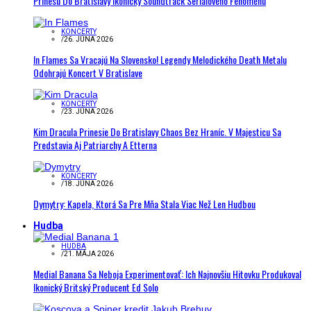
Prinesú Do Bratislavy Ikonický Soundtrack Seriálového Fenoménu
KONCERTY
/
26. JÚNA 2026
In Flames Sa Vracajú Na Slovensko! Legendy Melodického Death Metalu
Odohrajú Koncert V Bratislave
KONCERTY
/
23. JÚNA 2026
Kim Dracula Prinesie Do Bratislavy Chaos Bez Hraníc. V Majesticu Sa
Predstavia Aj Patriarchy A Etterna
KONCERTY
/
18. JÚNA 2026
Dymytry: Kapela, Ktorá Sa Pre Mňa Stala Viac Než Len Hudbou
Hudba
HUDBA
/
21. MÁJA 2026
Medial Banana Sa Neboja Experimentovať: Ich Najnovšiu Hitovku Produkoval
Ikonický Britský Producent Ed Solo