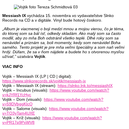
Messiash IX
vychádza 15. novembra vo vydavateľstve Slnko
Records na CD a v digitále. Vinyl bude hotový čoskoro.
„Album je viacmenej o boji medzi mnou a mojou vierou, čo je téma,
do ktorej som sa bál ísť, odkedy skladám. Ako malý som sa často
modlil, aby zo mňa Boh odstránil všetko teplé. Dlhé roky som sa
nenávidel a priznám sa, boli momenty, kedy som nenávidel Boha
samého. Tento projekt je pre mňa veľmi špeciálny a som naň veľmi
hrdý. Dúfam, že sa v ňom nájdete a budete ho s otvorenou mysľou
užívať,”
uzatvára
Vojtik
.
VIAC INFO
Vojtik – Messiash IX (LP | CD | digital):
https://www.slnkorecords.sk/vojtik/messiash-ix
Vojtik – Messiash IX (stream):
https://slnko.lnk.to/messiashIX
Vojtik – Incubus (visuals):
https://www.youtube.com/watch?
v=kJYRf1YcHyc
Vojtik – Dom (visuals):
https://www.youtube.com/watch?
v=59DVbggKIcQ
Vojtik – Salome (visuals):
https://www.youtube.com/watch?
v=TO3yTam4UXE
Vojtik – Kríž (visuals):
https://www.youtube.com/watch?
v=PR17p9PxWV8