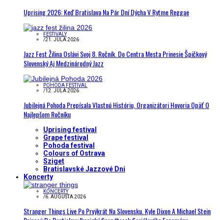
Uprising 2026: Keď Bratislava Na Pár Dní Dýcha V Rytme Reggae
FESTIVALY
/
21. JÚLA 2026
Jazz Fest Žilina Oslávi Svoj 8. Ročník. Do Centra Mesta Prinesie Špičkový
Slovenský Aj Medzinárodný Jazz
POHODA FESTIVAL
/
12. JÚLA 2026
Jubilejná Pohoda Prepísala Vlastnú Históriu, Organizátori Hovoria Opäť O
Najlepšom Ročníku
Uprising festival
Grape festival
Pohoda festival
Colours of Ostrava
Sziget
Bratislavské Jazzové Dni
Koncerty
KONCERTY
/
6. AUGUSTA 2026
Stranger Things Live Po Prvýkrát Na Slovensku. Kyle Dixon A Michael Stein