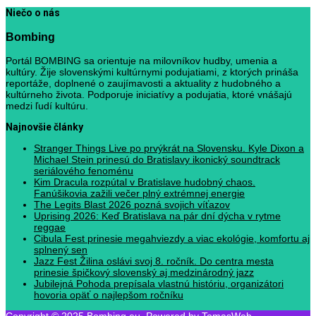
Niečo o nás
Bombing
Portál BOMBING sa orientuje na milovníkov hudby, umenia a
kultúry. Žije slovenskými kultúrnymi podujatiami, z ktorých prináša
reportáže, doplnené o zaujímavosti a aktuality z hudobného a
kultúrneho života. Podporuje iniciatívy a podujatia, ktoré vnášajú
medzi ľudí kultúru.
Najnovšie články
Stranger Things Live po prvýkrát na Slovensku. Kyle Dixon a
Michael Stein prinesú do Bratislavy ikonický soundtrack
seriálového fenoménu
Kim Dracula rozpútal v Bratislave hudobný chaos.
Fanúšikovia zažili večer plný extrémnej energie
The Legits Blast 2026 pozná svojich víťazov
Uprising 2026: Keď Bratislava na pár dní dýcha v rytme
reggae
Cibula Fest prinesie megahviezdy a viac ekológie, komfortu aj
splnený sen
Jazz Fest Žilina oslávi svoj 8. ročník. Do centra mesta
prinesie špičkový slovenský aj medzinárodný jazz
Jubilejná Pohoda prepísala vlastnú históriu, organizátori
hovoria opäť o najlepšom ročníku