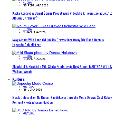
HUDBA
/
25. FEBRUÁRA 2026
Katka Koščová A Daniel Špiner Predstavujú Videoklip K Piesni „Vojna Je…“ Z
Albumu „Krehkosť“
HUDBA
/
9. JANUÁRA 2026
Nový Album Wild Land Od Lukáša Oravca: Inovatívny Big Band Ocenila
Legenda Bob Mintzer
HUDBA
/
2. JANUÁRA 2026
Skladateľ A Klavirista Miki Skuta Predstavuje Nový Album MANTRAS With &
Without Words
Kultúra
KULTÚRA
/
18. JÚNA 2026
Black Celebration Na Dunaji: Fanúšikovia Depeche Mode Oslávia Šesť Rokov
Komunity Netradičnou Plavbou
KULTÚRA