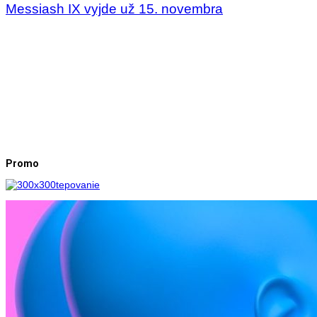
Messiash IX vyjde už 15. novembra
Promo