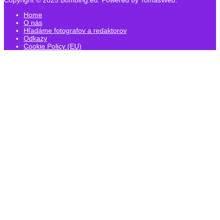
Copyright © 2025 Bombing.eu. Powered by TomasWeb.
Home
O nás
Hľadáme fotografov a redaktorov
Odkazy
Cookie Policy (EU)