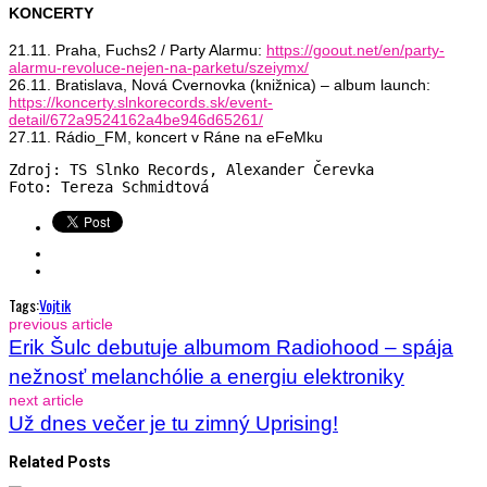
KONCERTY
21.11. Praha, Fuchs2 / Party Alarmu:
https://goout.net/en/party-
alarmu-revoluce-nejen-na-parketu/szeiymx/
26.11. Bratislava, Nová Cvernovka (knižnica) – album launch:
https://koncerty.slnkorecords.sk/event-
detail/672a9524162a4be946d65261/
27.11. Rádio_FM, koncert v Ráne na eFeMku
Zdroj: TS Slnko Records, Alexander Čerevka
Foto: Tereza Schmidtová
Tags:
Vojtik
previous article
Erik Šulc debutuje albumom Radiohood – spája
nežnosť melanchólie a energiu elektroniky
next article
Už dnes večer je tu zimný Uprising!
Related Posts